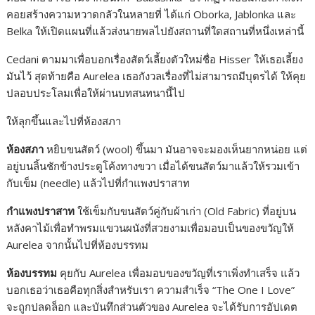
คอยสร้างความหวาดกลัวในหลายที่ ได้แก่ Oborka, Jablonka และ
Belka ให้เปิดแผนที่แล้วส่งนายพลไปยังสถานที่ใดสถานที่หนึ่งเหล่านี้
Cedani ตามมาเพื่อบอกเรื่องสัตว์เลี้ยงตัวใหม่ชื่อ Hisser ให้เธอเลี้ยง
มันไว้ สุดท้ายคือ Aurelea เธอกังวลเรื่องที่ไม่สามารถมีบุตรได้ ให้คุย
ปลอบประโลมเพื่อให้ผ่านบทสนทนานี้ไป
ให้ลุกขึ้นและไปที่ห้องสภา
ห้องสภา
หยิบขนสัตว์ (wool) ขึ้นมา มันอาจจะมองเห็นยากหน่อย แต่
อยู่บนลิ้นชักข้างประตูโค้งทางขวา เมื่อได้ขนสัตว์มาแล้วให้รวมเข้า
กับเข็ม (needle) แล้วไปที่กำแพงปราสาท
กำแพงปราสาท
ใช้เข็มกับขนสัตว์คู่กับผ้าเก่า (Old Fabric) ที่อยู่บน
หลังคาไม้เพื่อทำพรมแขวนผนังที่สวยงามเพื่อมอบเป็นของขวัญให้
Aurelea จากนั้นไปที่ห้องบรรทม
ห้องบรรทม
คุยกับ Aurelea เพื่อมอบของขวัญที่เราเพิ่งทำเสร็จ แล้ว
บอกเธอว่าเธอคือทุกสิ่งสำหรับเรา ความสำเร็จ “The One I Love”
จะถูกปลดล็อก และบันทึกส่วนตัวของ Aurelea จะได้รับการอัปเดต