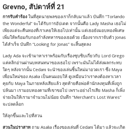
c
s
n
p
a
Grevno, สัปดาห์ที่ 21
e
s
e
y
r
การรับคำร้อง
ในที่สุดนายพลของเราก็กลับมาแล้ว บันทึก “Torlando
b
e
L
e
the Wonderful” จะได้รับการอัปเดต จากนั้นคือ Lady Masha เธอไม่
o
n
i
เพียงแต่จะคืนทองที่เราเคยให้เธอไปเท่านั้น แต่เธอยังมอบทองพิเศษ
เพิ่มให้พร้อมกับกองกำลังทหารของเธอด้วย เนื่องจากเราจับตัว Jonas
o
g
n
ได้สำเร็จ บันทึก “Looking for Jonas” จะสิ้นสุดลง
k
e
k
r
Lady Ada จะเข้ามาหาเราพร้อมกับเรื่องซุบซิบเกี่ยวกับ Lord Grego
แค่คลิกอ่านผ่านบทสนทนาของเธอไป เพราะมันไม่ได้ส่งผลกระทบ
ใดๆ หลังจากนั้น Cedani จะนำของเล่นชิ้นใหม่มาอวดเรา ซึ่ง Maya
เพื่อนใหม่ของ Asalia เป็นคนมอบให้ ดูเหมือนว่าเราคงต้องหาเวลา
คุยกับ Maya ในภายหลังเสียแล้ว สุดท้ายคือพ่อค้านักลงทุนที่เพิ่งถูก
ปล้นมา เรามอบทองตามที่เขาขอไป เพราะอย่างไรเสีย Masha ก็เพิ่ง
จ่ายเงินให้เรามาจำนวนไม่น้อย บันทึก “Merchant’s Lost Wares”
จะปลดล็อก
ให้ลุกขึ้นและไปที่สวน
สวนในปราสาท
ถาม Asalia เรื่องของเล่นที่ Cedani ได้มา แล้วจะเกิด