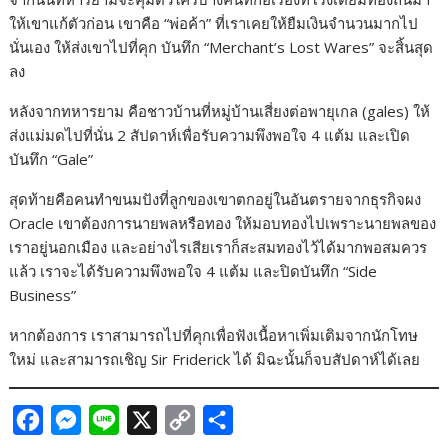
ให้เขาแก้ตัวก่อน เขาคือ “พ่อค้า” ที่เราเคยให้ยืมเงินจำนวนมากไป
นั่นเอง ให้ส่งเขาไปที่คุก บันทึก “Merchant’s Lost Wares” จะสิ้นสุด
ลง
หลังจากทหารยาม คือชาวบ้านที่หมู่บ้านเสี่ยงต่อพายุเกล (gales) ให้
ส่งแม่มดไปที่นั่น 2 สัปดาห์เพื่อรับความพึงพอใจ 4 แต้ม และเปิด
บันทึก “Gale”
สุดท้ายคือคนทำขนมปังที่ลูกของเขาตกอยู่ในอันตรายจากธุรกิจผง
Oracle เขาต้องการนายพลหรือทอง ให้มอบทองไปเพราะนายพลของ
เราอยู่นอกเมือง และอย่างไรเสียเราก็สะสมทองไว้ได้มากพอสมควร
แล้ว เราจะได้รับความพึงพอใจ 4 แต้ม และปิดบันทึก “Side
Business”
หากต้องการ เราสามารถไปที่คุกเพื่อฟังเนื้อหาเพิ่มเติมจากนักโทษ
ใหม่ และสามารถเชิญ Sir Friderick ได้ มิฉะนั้นก็จบสัปดาห์ได้เลย
F
M
L
X
C
S