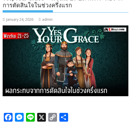
การตัดสินใจในช่วงครึ่งแรก
January 24, 2026
admin
F
M
L
X
C
S
a
e
i
o
h