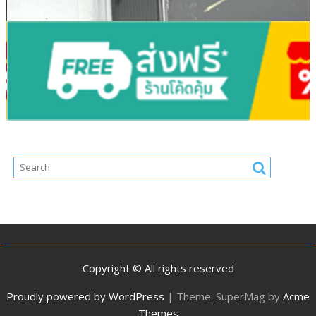
Copyright © All rights reserved
Proudly powered by WordPress
|
Theme: SuperMag by
Acme
Themes