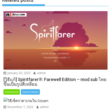
Related posts
r
January 20, 2023
admin
[วิธีแก้] Spiritfarer®: Farewell Edition – mod sub ไทย
ขึ้นเป็นรูปสี่เหลี่ยม
Download
Game News
November 7, 2022
admin