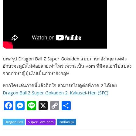
บทสรุป Dragon Ball Z Super Gokuden แบบภาษาอังกฤษ แต่ตัว
อักษรจะดูยังไม่ค่อยสวยเท่าไหร่ เพราะเป็น Rom ที่มีคนเอาไปแปลง
จากภาษาญี่ปุ่นไปเป็นภาษาอังกฤษ
หากใครเล่นภาคนี้แล้วติดใจ สามารถไปดูต่อที่ภาค 2 ได้เลย
Dragon Ball Z Super Gokuden 2: Kakusei-Hen (SFC)
F
M
L
X
C
S
a
e
i
o
h
Dragon Ball
Super Famicom
เกมย้อนยุค
c
s
n
p
a
e
s
e
y
r