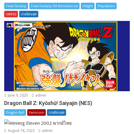
Final Fantasy
Final Fantasy VIII Remastered
Hilight
Playstation
บทสรุป
เกมย้อนยุค
June 9, 2025
admin
Dragon Ball Z: Kyōshū! Saiyajin (NES)
Dragon Ball
Famicom
เกมย้อนยุค
August 18, 2023
admin