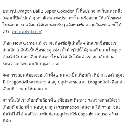
a
e
i
o
h
บทสรุป Dragon Ball Z Super Gokuden นี้ ก็อปมาจากเว็บแห่งหนึ่ง
c
s
n
p
a
(ตอนนี้ปิดไปแล้ว) หากผิดพลาดประการได หรืออยากให้แก้ไขตรง
e
s
e
y
r
ไหนสามารถแจ้งมาได้เลยนะครับ (แจ้งทางข้อความในเพจเลยก็ได้
b
e
L
e
ครับ
เพจบทสรุป.com
)
o
n
i
เลือก New Game แล้วเราจะต้องชื่อผู้เล่นทั้ง 4 อันแรกชื่อของเรา
o
g
n
ส่วนอีก 3 อันนี่เป็นชื่อของคู่แข่ง (ตั้งมั่วๆไปก็ได้) พอเริ่มเกมโกคูจะ
k
e
k
ต้องไปจับปลา เลือกทิศทางไหนก็ได้ จับได้แล้วเราจะกลับบ้าน
ระหว่างทางจะพบกับบลูม่า also
r
จัดการรถยนต์ของเธอแล้วทั้ง 2 คนจะเป็นเพื่อนกัน ที่บ้านของโกคูจะ
มี DragonBall หมายเลข 4 อยู่ บลูม่าจะขอแตะ DragonBall เลือกตัว
เลือกที่ 1 ยอมให้เธอแตะ
จากนั้นให้เราเลือกตัวเลือกที่ 2 เพื่อออกเดินทาง ระหว่างทางให้เรา
เลือกตัวเลือกที่ 1 พอบลูม่าถูก Pteranadon เล่นงาน ให้เราเอาชนะ
มันให้ได้ได้ พอถึงเวลาพักผ่อนบลูม่าจะใช้ Capsule House สร้าง
ที่พัก