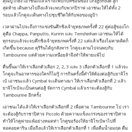
คุณปู่โกฮัง เอาชนะแล้วเราจะพบกับที่ซ่อนของ DragonBall ลูก
สุดท้าย เดินทางไปถึงแล้วจะพบกับพวกปิราฟ เอาชนะให้ได้ทั้ง 2
รอบแล้วโกคูจะเดินทางไปชุบชีวิตให้กับพ่อของอูป้า
เวลาผ่านไปจะถึงการแข่งขันศึกชิงเจ้ายุทธภพครั้งที่ 22 คู่ต่อสู้ของโก
คูคือ Chappa, Panputto, Kuririn และ Tenshinhan เอาชนะให้ได้
ทุกรอบแล้วจะจบศึกชิงเจ้ายุทธภพครั้งที่ 22 แต่แล้วเรื่องไม่คาดคิดก็
เกิดขึ้น because คุริรินได้ถูกสังหาร โกคูจะตามไปจนพบกับ
Tambourine แต่ด้วยความเหนื่อยล้าจึงทำให้พ่ายแพ้ไป
ตื่นขึ้นมาให้เราเลือกตัวเลือก 2, 2, 3 และ 3 เลือกตัวเลือกที่ 1 แล้วจะ
โกคูจะกินอาหารของใครก็ไม่รู้ การกินครั้งนี้ทำให้ต้องต่อสู้กับยาจิโร
เบ้ เอาชนะแล้ว Cymbal จะเดินทางมา ให้เราเลือกตัวเลือกที่ 2 แล้ว
ยาจิโรเบ้จะเป็นคนต่อสู้ จัดการ Cymbal แล้วเราจะต้องสู้กับ
Tambourine อีกครั้ง
เอาชนะได้แล้วให้เราเลือกตัวเลือกที่ 2 เพื่อตาม Tambourine ไป เรา
จะต้องสู้กับราชาปิศาจ Piccolo ด้วยความแข็งแกร่งของราชาปิศาจ
ทำให้โกคูพ่ายแพ้อย่างหมดท่า โกคูขอร้องให้ยาจิโรเบ้พาไปที่
หอคอยคาริน เมื่อถึงแล้วให้เราเลือกตัวเลือกที่ 1 เพื่อดื่มน้ำอมฤต ดื่ม