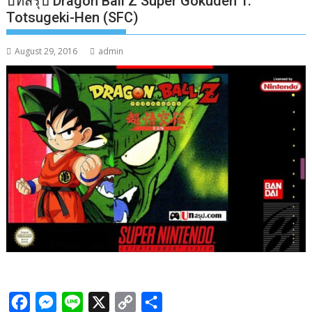
บทสรุป Dragon Ball Z Super Gokuden 1:
Totsugeki-Hen (SFC)
August 29, 2016
admin
F
M
L
X
C
S