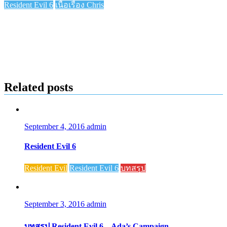
Resident Evil 6
เนื้อเรื่อง Chris
Link
Share
Related posts
September 4, 2016
admin
Resident Evil 6
Resident Evil
Resident Evil 6
บทสรุป
September 3, 2016
admin
บทสรุป Resident Evil 6 – Ada’s Campaign