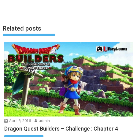
o
n
i
o
g
n
k
e
k
Related posts
r
April 6, 2016
admin
Dragon Quest Builders – Challenge : Chapter 4