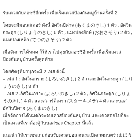
รับเควสกับลอซซี่อีกครั้ง เพื่อเริ่มเควสป้องกันหมู่บ้านครั้งที่ 2
โดยจะมีมอนสเตอร์ ดังนี้ อัศวินปีศาจ (あくまのきし) 1 ตัว ,​ อัศวิน
กระดูก (しりょうのきし) 6 ตัว , แมงป่องยักษ์ (おおさそり) 2 ตัว ,​
แมงป่องเหล็ก (てつのさそり) 2 ตัว
เมื่อจัดการได้หมด ก็ให้เราไปคุยกับลอซซี่อีกครั้ง เพื่อเริ่มเควส
ป้องกันหมู่บ้านครั้งสุดท้าย
โดยศัตรูที่มาบุกจะมี 2 เฟส ดังนี้
– เฟส 1 : อัศวินเกราะ (よろいのきし) 2 ตัว และอัศวินกระดูก (しり
ょうのきし) 8 ตัว
– เฟส 2 :อัศวินเกราะ (よろいのきし) 2 ตัว , อัศวินกระดูก (しりょ
うのきし) 4 ตัว และสตาร์คิเมร่า (スターキメラ) 4 ตัว และบอส
อัศวินปีศาจ (あくまのきし)
เมื่อจัดการได้หมดก็จะจบเควสป้องกันหมู่บ้าน และเควสต่อไปก็จะ
เป็นเควสที่เราต้องสู้กับบอสของ Chapter นี้แล้ว
แนะนำ ให้เราเซพเกมก่อนรับเควสบอส ตุนระเบิดเวทมนตร์ (まほう