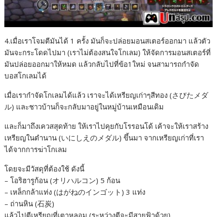
4.เมื่อเราโจมตีมันได้ 1 ครั้ง มันก็จะปล่อยมอนสเตอร์ออกมา แล้วตัว
มันจะกระโดดไปมา (เราไม่ต้องสนใจโกเลม) ให้จัดการมอนสเตอร์ที่
มันปล่อยออกมาให้หมด แล้วกลับไปที่ข้อ1ใหม่ จนสามารถกำจัด
บอสโกเลมได้
เมื่อเรากำจัดโกเลมได้แล้ว เราจะได้เหรียญเก่าๆสีทอง (さびたメダ
ル) และชาวบ้านก็จะกลับมาอยู่ในหมู่บ้านเหมือนเดิม
และก็มาถึงเควสสุดท้าย ให้เราไปคุยกับโรรอนโด้ เค้าจะให้เราสร้าง
เหรียญในตำนาน (いにしえのメダル) ขึ้นมา จากเหรียญเก่าที่เรา
ได้จากการฆ่าโกเลม
โดยจะมีวัสดุที่ต้องใช้ ดังนี้
– โอริฮารูก้อน (オリハルコン) 5 ก้อน
– เหล็กกล้าแท่ง (はがねのインゴット) 3 แท่ง
– ถ่านหิน (石炭)
แล้วไปตีเหรียญที่เตาหลอม (ระหว่างตีจะมีสายฟ้าด้วย)