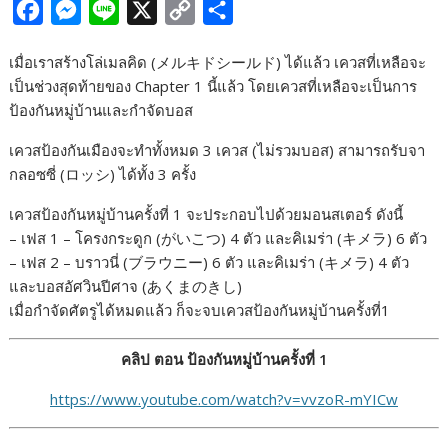
F
M
L
X
C
S
a
e
i
o
h
เมื่อเราสร้างโล่เมลคิด (メルキドシールド) ได้แล้ว เควสที่เหลือจะ
c
s
n
p
a
เป็นช่วงสุดท้ายของ Chapter 1 นี้แล้ว โดยเควสที่เหลือจะเป็นการ
e
s
e
y
r
ป้องกันหมู่บ้านและกำจัดบอส
b
e
L
e
เควสป้องกันเมืองจะทำทั้งหมด 3 เควส (ไม่รวมบอส) สามารถรับจา
o
n
i
กลอซซี่ (ロッシ) ได้ทั้ง 3 ครั้ง
o
g
n
เควสป้องกันหมู่บ้านครั้งที่ 1 จะประกอบไปด้วยมอนสเตอร์ ดังนี้
k
e
k
– เฟส 1 – โครงกระดูก (がいこつ) 4 ตัว และคิเมร่า (キメラ) 6 ตัว
r
– เฟส 2 – บราวนี่ (ブラウニー) 6 ตัว และคิเมร่า (キメラ) 4 ตัว
และบอสอัศวินปีศาจ (あくまのきし)
เมื่อกำจัดศัตรูได้หมดแล้ว ก็จะจบเควสป้องกันหมู่บ้านครั้งที่1
คลิป ตอน ป้องกันหมู่บ้านครั้งที่ 1
https://www.youtube.com/watch?v=vvzoR-mYICw