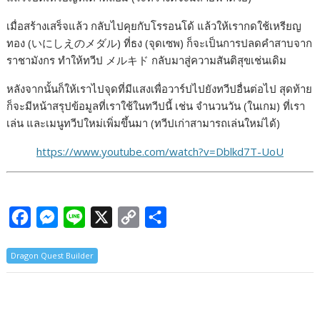
เมื่อสร้างเสร็จแล้ว กลับไปคุยกับโรรอนโด้ แล้วให้เรากดใช้เหรียญ
ทอง (いにしえのメダル) ที่ธง (จุดเซพ) ก็จะเป็นการปลดคำสาบจาก
ราชามังกร ทำให้ทวีป メルキド กลับมาสู่ความสันติสุขเช่นเดิม
หลังจากนั้นก็ให้เราไปจุดที่มีแสงเพื่อวาร์ปไปยังทวีปอื่นต่อไป สุดท้าย
ก็จะมีหน้าสรุปข้อมูลที่เราใช้ในทวีปนี้ เช่น จำนวนวัน (ในเกม) ที่เรา
เล่น และเมนูทวีปใหม่เพิ่มขึ้นมา (ทวีปเก่าสามารถเล่นใหม่ได้)
https://www.youtube.com/watch?v=Dblkd7T-UoU
F
M
L
X
C
S
a
e
i
o
h
Dragon Quest Builder
c
s
n
p
a
e
s
e
y
r
b
e
L
e