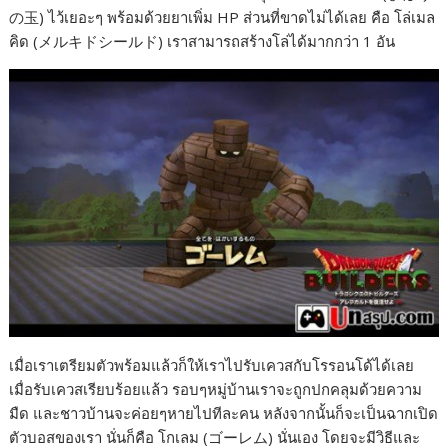
の玉) ไว้เยอะๆ พร้อมด้วยยาเพิ่ม HP ส่วนที่ขาดไม่ได้เลย คือ โล่เมล
คิด (メルキドシールド) เราสามารถสร้างโล่ได้มากกว่า 1 อัน
เมื่อเราเตรียมตัวพร้อมแล้วก็ให้เราไปรับเควสกับโรรอนโด้ได้เลย
เมื่อรับเควสเรียบร้อยแล้ว รอบๆหมู่บ้านเราจะถูกปกคลุมด้วยความ
มืด และชาวบ้านจะค่อยๆหายไปทีละคน หลังจากนั้นก็จะเป็นฉากเปิด
ตัวบอสของเรา นั่นก็คือ โกเลม (ゴーレム) นั่นเอง โดยจะมีวิธีและ