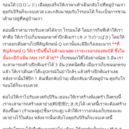
รอนโด้ (ロロンド) เมื่อคุยเสร็จให้เราพาเค้าเดินกลับไปที่หมู่บ้านเรา
คุยกับปิรินก็จะจบเควส และกลับมาคุยกับโรรอนโด้ ก็จะเป็นการชวน
เค้ามาอยู่ที่หมู่บ้านเรา
ตอนนี้เราสามารถรับเควสได้จาก โรรอนโด้ โดยภารกิจที่เค้าให้เรา
ทำคือ ให้เราไปเก็บขนนกมาทำปีกคิเมร่า (キメラのつばさ) โดยให้
เราออกเดินทางไปที่สัญลักษณ์ Q แถวนั้นจะมีอีแร้งเยอะมาก
**ที่
สัญลักษณ์ Q ให้เราปีนขึ้นไปด้านบนสุด เราจะเจอกล่องสมบัติ ซึ่งใน
นั้นจะมีถั่วเพิ่ม Max HP ด้วย**
เก็บขนนกให้ได้อย่างน้อย 5 อัน เรา
จะสามารถสร้างปีกคิเมร่าได้ 3 อัน (เทคนิคคือ เมื่อเราเก็บขนนกครบ
แล้ว ให้เราเดินหาโต๊ะอุปกรณ์ในป่าใกล้ๆ แล้วสร้างปีกคิเมร่าเลย
หลังจากนั้นใช้ปีก 1 อันเพื่อกลับบ้าน) เมื่อกลับมาถึงหมู่บ้าน คุยกับโร
รอนโด้ก็จะจบเควส
ต่อไปให้เราไปรับเควสกับปิริน เธอจะให้เราสร้างห้องครัว ถึงตรงนี้
เราจะสามารถสร้างเตาย่าง(料理用たき火)ได้ เควสนี้เราจะต้องสร้าง
ห้องขึ้นมา (กำแพงสูง2ชั้น+ประตู) แล้วให้เราวางกล่องเก็บของและ
เตาย่างไว้ในห้อง หลังจากนั้นกลับไปคุยกับปิรินก็จะจบเควสนี้