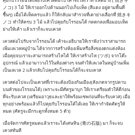
คุยกับโรรอนโด้เพื่อรับเควสต่อไป เค้าจะให้เราทำเห็ดย่าง ( 焼きキ
ノコ) 3 ไม้ ให้เราออกไปด้านนอกไปเก็บเห็ด (สีแดง อยู่ตามพื้นที่
ชื้นๆ) เมื่อได้เห็ดครบแล้ว ก็ให้กลับมาสำรวจที่เตาย่างเลือกที่ 焼きキ
ノコ ทำให้ครบ 3 ไม้ แล้วไปคุยกับโรรอนโด้ กดตกลงเพื่อมอบเห็ด
ย่างให้เค้า แล้วเราก็จะจบเควส
เควสต่อไปรับจากโรรอนโด้ เค้าจะอธิบายให้เราฟังว่าเราสามารถ
เพิ่มเลเวลหมู่บ้าน ได้จากการสร้างห้องเพิ่มหรือสิ่งของตกแต่งห้อง
เมื่อคุยจบเราจะสามารถสร้างไหได้ ให้เราสร้างไห (ツボ) จากโต๊ะ
อุปกรณ์ แล้วเอามาวางไว้ในห้องต่างๆ จนทำให้เลเวลในหมู่บ้านเพิ่ม
เป็นเลเวล 2 แล้วกลับไปคุยกับโรรอนโด้ก็จะจบเควส
เควสต่อไปจะเป็นเควสที่เราจะต้องป้องกันเมือง(สังเกตจากรูปดาบ
บนหัวของโรรอนโด้) เพราะจะมีศัตรูมาบุก ให้เราเตรียมตัวให้ดีก่อน
ที่จะรับเควส (เตรียมอาวุธและยาให้พร้อมเซพก่อนที่จะรับเควส) เมื่อ
ทุกอย่างพร้อมแล้วก็ไปคุยกับโรรอนโด้ได้เลย ให้เรากำจัดศัตรูให้
หมด (ศัตรูจะมีกระดูกทั้งหมด 5 ตัว)
เมื่อจัดการศัตรูหมดแล้วเราจะได้เศษหิน (青の石版) มา ก็จะจบ
เควสทันที