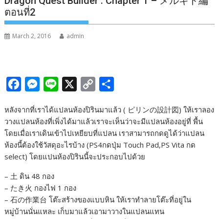
Dragon Quest Builder : Chapter 1 – メルキド編
ตอนที่2
March 2, 2016
admin
F
M
L
X
C
S
a
e
i
o
h
หลังจากที่เราได้แปลนห้องปิรินมาแล้ว ( ピリンの設計図) ให้เราลอง
c
s
n
p
a
วางแปลนห้องที่เพิ่งได้มาแล้วเราจะเห็นว่าจะมีแปลนห้องอยู่ที่ พื้น
e
s
e
y
r
โดยเมื่อเราเดินเข้าไปเหยียบที่แปลน เราสามารถกดดูได้ว่าแปลน
b
e
L
e
ห้องนี้ต้องใช้วัสดุอะไรบ้าง (PS4กดปุ่ม Touch Pad,PS Vita กด
select) โดยแปนห้องปิรินนี้จะประกอบไปด้วย
o
n
i
o
g
n
– 土 ดิน 48 กอง
k
e
k
– たき火 กองไฟ 1 กอง
– 石の作業台 โต๊ะสร้างของแบบหิน ให้เราทำลายโต๊ะที่อยู่ใน
r
หมู่บ้านนั่นแหละ เก็บมาแล้วเอามาวางในแปลนแทน