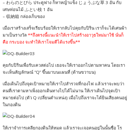
– わらのとびら ประตูฟาง ก็หาหญ้าแข็ง じょうぶな草 3 อัน กับ
เศษท่อนไม้ ふとい枝 1 อัน
– 収納箱 กล่องเก็บของ
เมื่อเราสร้างเสร็จเรียบร้อยให้เรากลับไปคุยกับปิริน เราก็จะได้เศษผ้า
มาเป็นรางวัล
**ถึงตรงนี้แนะนำให้เราไปสร้างอาวุธใหม่มาใช้ นั่นก็
คือ กระบอง จะทำให้เราโจมตีได้แรงขึ้น**
คุยกับปิรินเพื่อรับเควสต่อไป เธอจะให้เราออกไปตามหาคน โดยเรา
จะเห็นสัญลักษณ์ “Q” ขึ้นมาบนแผนที่ (ด้านขวาบน)
เมื่อเดินไปถึงจุดเป้าหมายให้เราไปสำรวจที่กองไฟ แล้วเราจะพบว่า
คนที่เราตามหาเพิ่งออกเดินทางไปได้ไม่นาน ให้เราเดินไปจุดเป้า
หมายต่อไป (ตัว Q เปลี่ยนตำแหน่ง) เมื่อไปถึงเราจะได้ยินเสียงคนอยู่
ในกองดิน
ให้เราจำการเคลียกองดินให้หมด แล้วเราจะเจอคนอยู่ในนั้นชื่อ โร