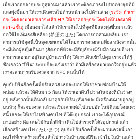
เมื่อเราออกจากประตูสุสานมาแล้ว เราจะต้องเอาธงไปปักตรงจุดที่มี
c
s
n
p
a
แสงพุ่งขึ้นมา ให้เราเดินตรงไปด้านหน้า ลงไปด้านล่าง (
ระวัง!! ถ้าเรา
e
s
e
y
r
กระโดดลงมาเลยเราจะเสีย HP ให้เราค่อยๆกระโดดไต่หินลงมาที
b
e
L
e
ละ1-2ชั้น
) เมื่อลงมาได้แล้วให้เราเดินไปที่จุดที่มีแสงพุ่งขึ้นมา แล้ว
กดใช้ไอเท็มธงสีเหลือง (希望のはた) โดยการกดสามเหลี่ยม เรา
o
n
i
สามารถใช้จุดนี้เป็นจุดเซพเกมได้โดยการกดวงกลมที่ธง หลังจากนั้น
o
g
n
จะมีเด็กผู้หญิงเดินมา (สังเกตที่หัวจะมีสัญลักษณ์จับมือ หมายถึงเรา
k
e
k
สามารถเอามาอยู่ในหมู่บ้านเราได้) ให้เราเดินเข้าไปคุย เราจะได้รู้
r
ชื่อเธอว่า “ปิริน” ระบบก็จะแจ้งเราว่า ถ้ามีเครื่องหมายตกใจอยู่บนหัว
เราจะสามารถรับเควสจาก NPC คนนั้นได้
คุยกับปิรินอีกครั้งเพื่อรับเควส เธอจะบอกให้เราช่วยซ่อมบ้านให้
หน่อย แล้วจะให้ดินมา 5 ก้อน ให้เราเอาดินไปวางในช่องที่มันว่างๆ
อยู่ หลังจากนั้นเดินกลับมาคุยกับปิริน (สังเกตจะมีเครื่องหมายถูกอยู่
บนหัว) ก็จะจบเควส แล้วจะเริ่มเควสต่อไปแบบอัตโนมัติเลยโดยเคว
สนี้ เธอจะให้เราไปสร้างคบไฟ ที่โต๊ะอุปกรณ์ เราจะได้อุปกรณ์
มา2อย่าง คือ เศษไม้กับน้ำสีฟ้า เดินไปสำรวจที่โต๊ะอุปกรณ์ แล้ว
เลือกสร้างคบไฟ ( たいまつ) คุยกับปิรินอีกครั้งก็จะผ่านเควสนี้ เอา
คบไฟที่เราสร้างเสร็จแล้วไปวางในบ้านของปิริน เข้าไปในบ้านแล้ว