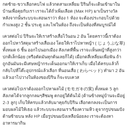
กดซ้าย-ขวาเลือกคบไฟ แล้วกดสามเหลี่ยม ปิรินก็จะเดินเข้ามาใน
บ้านเพื่อคุยกับเรา เราจะได้ถั่วเพิ่มเลือด (Max HP) มาเป็นรางวัล
หลังจากนั้นระบบจะสอนเราว่า ห้อง 1 ห้อง จะต้องประกอบไปด้วย
กำแพงสูง 2 ชั้น ประตู และไฟในห้อง ถึงจะเป็นห้องที่สมบูรณ์ได้
เควสต่อไป ปิรินจะให้เราสร้างเสื่อไว้นอน 2 อัน โดยคราวนี้เราต้อง
ออกไปหาวัสดุมาสร้างเสื่อเอง โดยให้เราไปหาหญ้า ( じょうぶな草)
ทั้งหมด 6 ชิ้น ออกไปนอกเมือง สังเกตที่พื้น เราจะเห็นหญ้าที่สูงกว่า
ปกติเล็กน้อย (หรือตัดมันทุกต้นเลยก็ได้) เมื่อกดสี่เหลี่ยมเพื่อฟัน ถ้า
ถูกอันมันจะมีเศษหญ้ากระเด็นออกมาให้เราเก็บ เมื่อได้ครบแล้วก็
กลับไปที่โต๊ะอุปกรณ์แล้วเลือก ที่นอนเสื่อ ( わらべッド) ทำมา 2 อัน
แล้วเอาไปวางในห้องของปิริน ก็จะจบเควส
เควสต่อไปเราต้องออกไปหาผลไม้ (モモガキの実) ทั้งหมด 5 ลูก
สังเกตได้จากลูกกลมๆสีชมพู ตกอยู่ใต้ต้นไม้ (ด้านข้างหมู่บ้านจะมีอยู่
2-3 ลูก) เก็บให้ครบแล้วกลับมาคุยกับปิริน เลือกตกลงจะเป็นการ
มอบผลไม้ให้เธอ แล้วระบบจะสอนเราเรื่องความหิว ดูจากรูปขนมปัง
ด้านซ้ายบน หลัง HP เมื่อรูปขนมปังเหลือน้อยลง เราจะต้องหา
อาหารมากิน