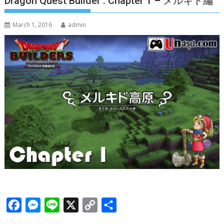
Dragon Quest Builder : Chapter 1 – メルキド編
March 1, 2016
admin
F
M
L
X
C
S
a
e
i
o
h