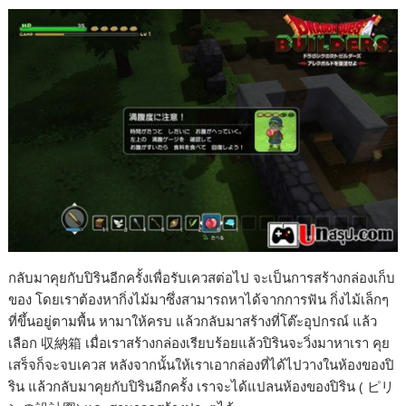
กลับมาคุยกับปิรินอีกครั้งเพื่อรับเควสต่อไป จะเป็นการสร้างกล่องเก็บ
ของ โดยเราต้องหากิ่งไม้มาซึ่งสามารถหาได้จากการฟัน กิ่งไม้เล็กๆ
ที่ขึ้นอยู่ตามพื้น หามาให้ครบ แล้วกลับมาสร้างที่โต๊ะอุปกรณ์ แล้ว
เลือก 収納箱 เมื่อเราสร้างกล่องเรียบร้อยแล้วปิรินจะวิ่งมาหาเรา คุย
เสร็จก็จะจบเควส หลังจากนั้นให้เราเอากล่องที่ได้ไปวางในห้องของปิ
ริน แล้วกลับมาคุยกับปิรินอีกครั้ง เราจะได้แปลนห้องของปิริน ( ピリ