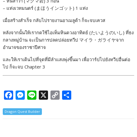
– หินลาวา (マグマ岩) 3 ก้อน
– แท่งเวทมนตร์ (まほうインゴット) 1 แท่ง
เมื่อสร้างสำเร็จ กลับไปรายงานอาเมลูด้า ก็จะจบเควส
หลังจากนั้นให้เรากดใช้ไอเท็มหินดวงอาทิตย์ (たいようのいし) ที่ธง
กลางหมู่บ้าน จะเป็นการปลดปล่อยทวีป マイラ・ガライヤจาก
อำนาจของราชาปีศาจ
และให้เราเดินไปที่จุดที่มีลำแสงพุ่งขึ้นมา เพื่อวาร์ปไปยังทวีปอื่นต่อ
ไป ก็จะจบ Chapter 3
F
M
L
X
C
S
a
e
i
o
h
Dragon Quest Builder
c
s
n
p
a
e
s
e
y
r
b
e
L
e