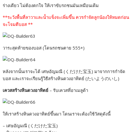
ร่างเดียว ไม่ต้องตกใจ ให้เราขับรถชนมันเหมือนเดิม
**ระวังพื้นที่ลาวาและน้ำแข็งจะเพิ่มขึ้น ควรกำจัดลูกน้องให้หมดก่อน
จะโจมตีบอส **
วาระสุดท้ายของบอส (โดนรถชนตาย 555+)
หลังจากนั้นเราจะได้ เศษอัญมณี (くだけた宝玉) มาจากการกำจัด
บอส และเราจะเรียนรู้วิธีสร้างหินดวงอาทิตย์ (たいようのいし)
เควสสร้างหินดวงอาทิตย์
– รับเควสที่อาเมลูด้า
ให้เราสร้างหินดวงอาทิตย์ขึ้นมา โดนเราจะต้องใช้วัสดุดังนี้
– เศษอัญมณี (くだけた宝玉)