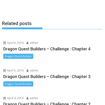
o
n
i
o
g
n
k
e
k
Related posts
r
April 6, 2016
admin
Dragon Quest Builders – Challenge : Chapter 4
Dragon Quest Builder
April 5, 2016
admin
Dragon Quest Builders – Challenge : Chapter 3
Dragon Quest Builder
April 4, 2016
admin
Dragon Quest Builders – Challenge : Chapter 2