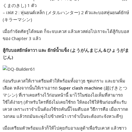
くまのきし) 1 ตัว
– เฟส 2 : หุ่นยนต์เหล็ก (メタルハンター) 2 ตัวและบอสหุ่นยนต์ยักษ์
(キラーマシン)
เมื่อกำจัดศัตรูได้หมด ก็จะจบเควส แล้วเควสต่อไปเราจะได้สู้กับบอส
ของ Chapter 3 แล้ว
สู้กับบอสยักษ์ลาวา และ ยักษ์น้ำแข็ง (ようがんまじん＆ひょうがま
じん)
ก่อนรับเควสให้เราเตรียมตัวให้พร้อมทั้งอาวุธ ชุดเกราะ และยาเพิ่ม
เลือด หลังจากนั้นให้เราเอารถ
Super clash machine
(超げきとつ
マシン) ที่เราเคยสร้างไว้ก่อนหน้านี้ มาไว้ในช่องไอเท็มที่สามารถ
ใช้ได้ง่ายๆ (สำหรับใครที่ยังไม่เคยใช้รถ ให้ลองใช้ให้ชินก่อนที่จะรับ
เควส เพราะเราจำเป็นต้องใช้รถคันนี้โจมตีบอส วิธีการคือ เมื่อเรากด
วงกลม แล้วรถมันจะพุ่งไปข้างหน้า เราจำเป็นจะต้องกะจังหวะดีๆ)
เมื่อเตรียมตัวพร้อมแล้วก็ให้ไปคุยกับอาเมลูด้าเพื่อรับเควส แล้วชาว