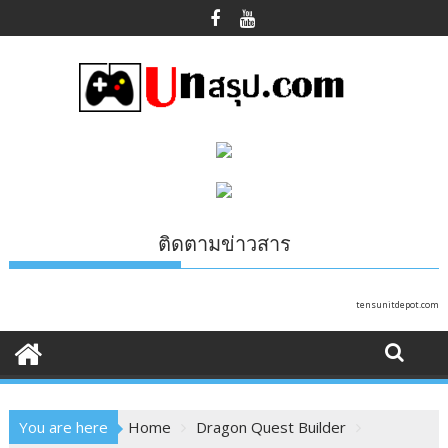
Skip
to
content
ติดตามข่าวสาร
tensunitdepot.com
You are here
Home
Dragon Quest Builder