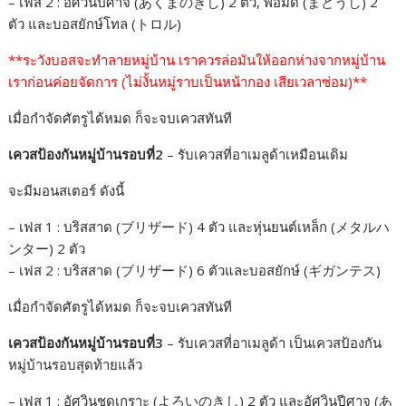
o
g
n
– เฟส 2 : อัศวินปีศาจ (あくまのきし) 2 ตัว, พ่อมด (まどうし) 2
ตัว และบอสยักษ์โทล (トロル)
k
e
k
r
**ระวังบอสจะทำลายหมู่บ้าน เราควรล่อมันให้ออกห่างจากหมู่บ้าน
เราก่อนค่อยจัดการ (ไม่งั้นหมู่ราบเป็นหน้ากอง เสียเวลาซ่อม)**
เมื่อกำจัดศัตรูได้หมด ก็จะจบเควสทันที
เควสป้องกันหมู่บ้านรอบที่2
– รับเควสที่อาเมลูด้าเหมือนเดิม
จะมีมอนสเตอร์ ดังนี้
– เฟส 1 : บริสสาด (ブリザード) 4 ตัว และหุ่นยนต์เหล็ก (メタルハ
ンター) 2 ตัว
– เฟส 2 : บริสสาด (ブリザード) 6 ตัวและบอสยักษ์ (ギガンテス)
เมื่อกำจัดศัตรูได้หมด ก็จะจบเควสทันที
เควสป้องกันหมู่บ้านรอบที่3
– รับเควสที่อาเมลูด้า เป็นเควสป้องกัน
หมู่บ้านรอบสุดท้ายแล้ว
– เฟส 1 : อัศวินชุดเกราะ (よろいのきし) 2 ตัว และอัศวินปีศาจ (あ