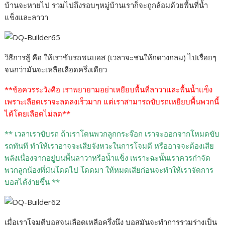
บ้านจะหายไป รวมไปถึงรอบๆหมู่บ้านเราก็จะถูกล้อมด้วยพื้นที่น้ำ
แข็งและลาวา
วิธีการสู้ คือ ให้เราขับรถชนบอส (เวลาจะชนให้กดวงกลม) ไปเรื่อยๆ
จนกว่ามันจะเหลือเลือดครึ่งเดียว
**ข้อควรระวังคือ เราพยายามอย่าเหยียบพื้นที่ลาวาและพื้นน้ำแข็ง
เพราะเลือดเราจะลดลงเร็วมาก แต่เราสามารถขับรถเหยียบพื้นพวกนี้
ได้โดยเลือดไม่ลด**
** เวลาเราขับรถ ถ้าเราโดนพวกลูกกระจ๊อก เราจะออกจากโหมดขับ
รถทันที ทำให้เราอาจจะเสียจังหวะในการโจมตี หรืออาจจะต้องเสีย
พลังเนื่องจากอยู่บนพื้นลาวาหรือน้ำแข็ง เพราะฉะนั้นเราควรกำจัด
พวกลูกน้องที่มันโดดไป โดดมา ให้หมดเสียก่อนจะทำให้เราจัดการ
บอสได้ง่ายขึ้น **
เมื่อเราโจมตีบอสจนเลือดเหลือครึ่งนึง บอสมันจะทำการรวมร่างเป็น