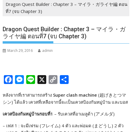
Dragon Quest Builder : Chapter 3 – マイラ・ガライヤ編 ตอน
ที่7 (จบ Chapter 3)
Dragon Quest Builder : Chapter 3 – マイラ・ガ
ライヤ編 ตอนที่7 (จบ Chapter 3)
March 29, 2016
admin
F
M
L
X
C
S
a
e
i
o
h
หลังจากที่เราสามารถสร้าง
Super clash machine
(超げきとつマ
c
s
n
p
a
シン) ได้แล้ว เควสที่เหลือจากนี้จะเป็นเควสป้องกันหมู่บ้าน และบอส
e
s
e
y
r
เควสป้องกันหมู่บ้านรอบที่1
– รับเควสที่อาเมลูด้า (アメルダ)
b
e
L
e
o
n
i
– เฟส 1 : จะมีเฟรม (フレイム) 4 ตัว และพ่อมด (まどうし) 2 ตัว