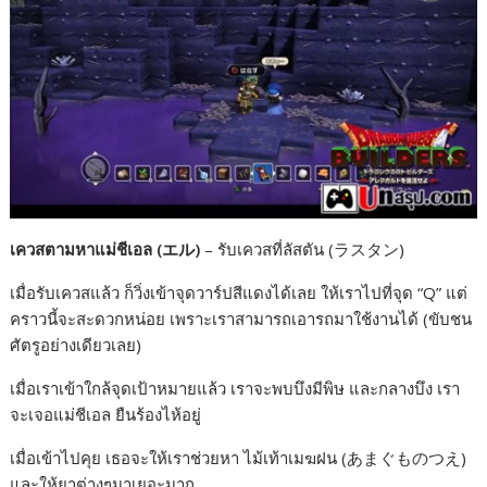
เควสตามหาแม่ชีเอล (エル)
– รับเควสที่ลัสตัน (ラスタン)
เมื่อรับเควสแล้ว ก็วิ่งเข้าจุดวาร์ปสีแดงได้เลย ให้เราไปที่จุด “Q” แต่
คราวนี้จะสะดวกหน่อย เพราะเราสามารถเอารถมาใช้งานได้ (ขับชน
ศัตรูอย่างเดียวเลย)
เมื่อเราเข้าใกล้จุดเป้าหมายแล้ว เราจะพบบึงมีพิษ และกลางบึง เรา
จะเจอแม่ชีเอล ยืนร้องไห้อยู่
เมื่อเข้าไปคุย เธอจะให้เราช่วยหา ไม้เท้าเมฆฝน (あまぐものつえ)
และให้ยาต่างๆมาเยอะมาก