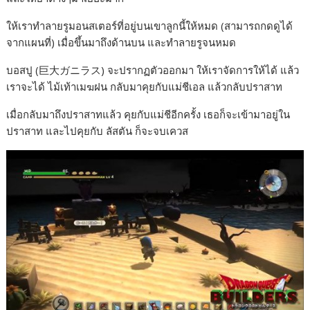
ให้เราทำลายรูมอนสเตอร์ที่อยู่บนเขาลูกนี้ให้หมด (สามารถกดดูได้
จากแผนที่) เมื่อขึ้นมาถึงด้านบน และทำลายรูจนหมด
บอสปู (巨大ガニラス) จะปรากฏตัวออกมา ให้เราจัดการให้ได้ แล้ว
เราจะได้ ไม้เท้าเมฆฝน กลับมาคุยกับแม่ชีเอล แล้วกลับปราสาท
เมื่อกลับมาถึงปราสาทแล้ว คุยกับแม่ชีอีกครั้ง เธอก็จะเข้ามาอยู่ใน
ปราสาท และไปคุยกับ ลัสตัน ก็จะจบเควส