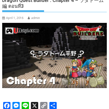
Dragon Quest Builder : Chapter 4 – ラダトーム
編 ตอนที่3
April 1, 2016
admin
F
M
L
X
C
S