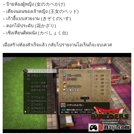
– ป้ายห้องผู้หญิง (女のカベかけ)
– เตียงนอนของเจ้าหญิง (王女のベッド)
– เก้าอี้แบบสวยงาม (きぞくのいす)
– ดอกไม้ประดับ (花かざり)
– เชิงเทียนติดผนัง (カベしょく台)
เมื่อสร้างห้องสำเร็จแล้ว กลับไปรายงานโอเร็นก็จะจบเควส