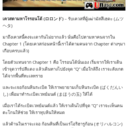
เควสตามหาโรรอนโด้ (ロロンド)
– รับเควสที่ผู้เฒ่ามัสสึเฮดะ (ムツ
ヘタ)
มาถึงเควสนี้คงจะเดากันไม่ยากแล้ว นั่นคือไปตามหาคนจากใน
Chapter 1 (โดยเควสก่อนหน้านี้เราได้ตามคนจาก Chapter ต่างๆมา
เกือบครบแล้ว)
โดยตัวแทนจาก Chapter 1 คือ โรรอนโด้นั่นเอง เริ่มจากให้เราเดิน
เข้าจุดวาร์ปสีแดง แล้วเดินทางไปยังจุด “Q” เมื่อใกล้ถึง เราจะสังเกต
ได้จากพื้นที่ทะเลทราย
และจะเจอก้อนหินระเบิด ให้เราพยายามเก็บหินระเบิด (ばくだんい
し) เพื่อมาทำระเบิดเวทย์มนต์ (まほうの玉) ให้ได้
เมื่อเราได้ระเบิดเวทย์มนต์แล้ว ให้เราเดินไปที่จุด “Q” เราจะเห็นคน
ตะโกนให้ช่วย ให้เราทุบหินให้หมด
แล้วด้านในเราจะเจอ ก้อนหินที่เป็นแร่โอริฮารูก้อน (オリハルコン)