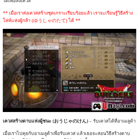
โด้เพื่อส่งเควส
** เมื่อเราส่งเควสสร้างชุดเกราะเรียบร้อยแล้ว เราจะเรียนรู้วิธีสร้าง
โล่ห์แห่งผู้กล้า (ゆうしゃのたて) ได้ **
เควสสร้างดาบแห่งผู้ชนะ (おうじゃのけん)
– รับเควสได้ที่อาเมลูด้า
เมื่อเราไปคุยกับอาเมลูด้าเพื่อรับเควส แล้วเธอจะสอนวิธีสร้างดาบ