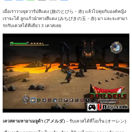
a
e
i
o
h
เมื่อเราวางจุดวาร์ปสีแดง (旅のとびら・赤) แล้วไปคุยกับองค์หญิง
c
s
n
p
a
เราจะได้ ลูกแก้วนำทางสีแดง (みちびきの玉・赤) มา และจะสามา
e
s
e
y
r
รถรับเควสได้ทีเดียว 3 เควสเลย
b
e
L
e
o
n
i
o
g
n
k
e
k
r
เควสตามหาอาเมลูด้า (アメルダ)
– รับเควสได้ที่โอเร็น (オーレン)