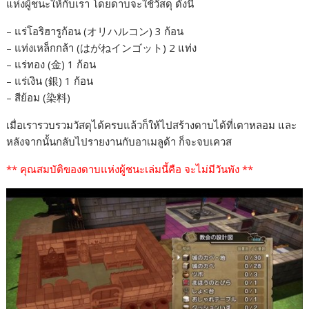
แห่งผู้ชนะให้กับเรา โดยดาบจะใช้วัสดุ ดังนี้
– แร่โอริฮารูก้อน (オリハルコン) 3 ก้อน
– แท่งเหล็กกล้า (はがねインゴット) 2 แท่ง
– แร่ทอง (金) 1 ก้อน
– แร่เงิน (銀) 1 ก้อน
– สีย้อม (染料)
เมื่อเรารวบรวมวัสดุได้ครบแล้วก็ให้ไปสร้างดาบได้ที่เตาหลอม และ
หลังจากนั้นกลับไปรายงานกับอาเมลูด้า ก็จะจบเควส
** คุณสมบัติของดาบแห่งผู้ชนะเล่มนี้คือ จะไม่มีวันพัง **