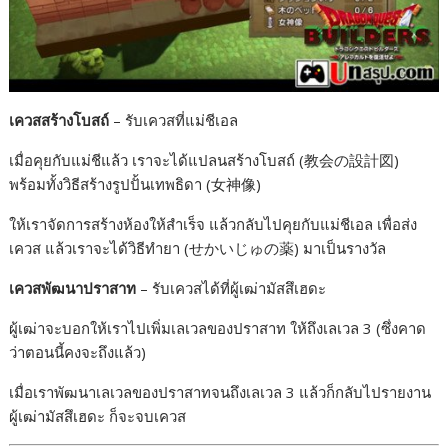
เควสสร้างโบสถ์
– รับเควสที่แม่ชีเอล
เมื่อคุยกับแม่ชีแล้ว เราจะได้แปลนสร้างโบสถ์ (教会の設計図)
พร้อมทั้งวิธีสร้างรูปปั้นเทพธิดา (女神像)
ให้เราจัดการสร้างห้องให้สำเร็จ แล้วกลับไปคุยกับแม่ชีเอล เพื่อส่ง
เควส แล้วเราจะได้วิธีทำยา (せかいじゅの薬) มาเป็นรางวัล
เควสพัฒนาปราสาท
– รับเควสได้ที่ผู้เฒ่ามัสสึเฮดะ
ผู้เฒ่าจะบอกให้เราไปเพิ่มเลเวลของปราสาท ให้ถึงเลเวล 3 (ซึ่งคาด
ว่าตอนนี้คงจะถึงแล้ว)
เมื่อเราพัฒนาเลเวลของปราสาทจนถึงเลเวล 3 แล้วก็กลับไปรายงาน
ผู้เฒ่ามัสสึเฮดะ ก็จะจบเควส