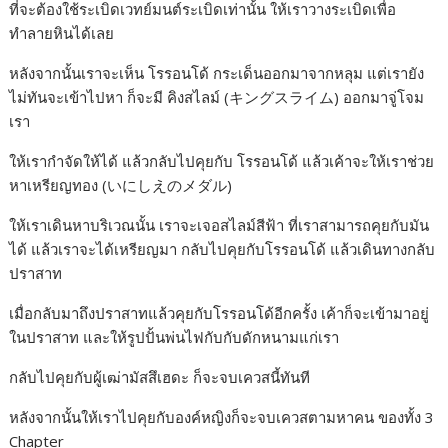
ที่จะต้องใช้ระเบิดเวทย์มนต์ระเบิดเท่านั้น ให้เราวางระเบิดเพื่อ
ทำลายหินได้เลย
หลังจากนั้นเราจะเห็น โรรอนโด้ กระเด็นออกมาจากหลุม แต่เรายัง
ไม่ทันจะเข้าไปหา ก็จะมี คิงสไลม์ (キングスライム) ออกมาจู่โจม
เรา
ให้เรากำจัดให้ได้ แล้วกลับไปคุยกับ โรรอนโด้ แล้วเค้าจะให้เราช่วย
หาเหรียญทอง (いにしえのメダル)
ให้เราเดินหาบริเวณนั้น เราจะเจอสไลม์สีฟ้า ที่เราสามารถคุยกับมัน
ได้ แล้วเราจะได้เหรียญมา กลับไปคุยกับโรรอนโด้ แล้วเดินทางกลับ
ปราสาท
เมื่อกลับมาถึงปราสาทแล้วคุยกับโรรอนโด้อีกครั้ง เค้าก็จะเข้ามาอยู่
ในปราสาท และให้รูปปั้นพ่นไฟกับกับดักหนามแก่เรา
กลับไปคุยกับผู้เฒ่ามัสสึเฮดะ ก็จะจบเควสนี้ทันที
หลังจากนั้นให้เราไปคุยกับองค์หญิงก็จะจบเควสตามหาคน ของทั้ง 3
Chapter