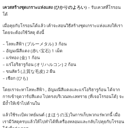
เควสสร้างชุดเกราะแห่งแสง (ひかりのよろい)
– รับเควสที่โรรอน
โด้
เมื่อคุยกับโรรอนโด้แล้ว เค้าจะสอนวิธีสร้างชุดเกราะแห่งแสงให้เรา
โดยจะต้องใช้วัสดุ ดังนี้
– โลหะสีฟ้า (ブルーメタル) 3 ก้อน
– อัญมณีสีแดง (赤い宝石) 1 เม็ด
– แร่ทอง (金) 1 ก้อน
– แร่โอริฮารูก้อน (オリハルコン) 2 ก้อน
– ขนสัตว์ (上質な毛皮) 2 ผืน
– เชือก (ひも)
โดยเราจะหาโลหะสีฟ้า , อัญมณีสีแดงและแร่โอริฮารูก้อน ได้จาก
การเข้าจุดวาร์ปสีแดง ไปตรงบริเวณทะเลทราย (ที่เจอโรรอนโด้) จะ
มีถ้ำให้เข้าไปด้านใน
แล้วใช้ระเบิดเวทย์มนต์ (まほうの玉)ในการเก็บพวกแร่พวกนี้ เมื่อ
เรามีวัสดุครบแล้วให้ไปทำได้ที่เครื่องหลอมและกลับไปคุยกับโรรอน