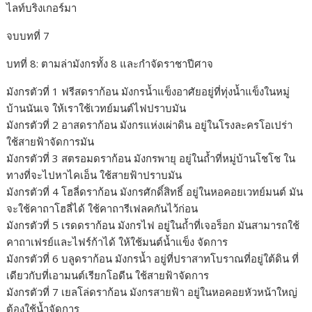
ไลท์บริงเกอร์มา
จบบทที่ 7
บทที่ 8: ตามล่ามังกรทั้ง 8 และกำจัดราชาปีศาจ
มังกรตัวที่ 1 ฟรีสดราก้อน มังกรน้ำแข็งอาศัยอยู่ที่ทุ่งน้ำแข็งในหมู่
บ้านนันเจ ให้เราใช้เวทย์มนต์ไฟปราบมัน
มังกรตัวที่ 2 อาสดราก้อน มังกรแห่งเผ่าดิน อยู่ในโรงละครโอเปร่า
ใช้สายฟ้าจัดการมัน
มังกรตัวที่ 3 สตรอมดราก้อน มังกรพายุ อยู่ในถ้ำที่หมู่บ้านโชโช ใน
ทางที่จะไปหาไคเอ็น ใช้สายฟ้าปราบมัน
มังกรตัวที่ 4 โฮลี่ดราก้อน มังกรศักดิ์สิทธิ์ อยู่ในหอคอยเวทย์มนต์ มัน
จะใช้คาถาโฮลี่ได้ ใช้คาถารีเฟลคกันไว้ก่อน
มังกรตัวที่ 5 เรดดราก้อน มังกรไฟ อยู่ในถ้ำที่เจอร็อก มันสามารถใช้
คาถาเฟรย์และไฟร์ก้าได้ ให้ใช้มนต์น้ำแข็ง จัดการ
มังกรตัวที่ 6 บลูดราก้อน มังกรน้ำ อยู่ที่ปราสาทโบราณที่อยู่ใต้ดิน ที่
เดียวกับที่เอามนต์เรียกโอดีน ใช้สายฟ้าจัดการ
มังกรตัวที่ 7 เยลโล่ดราก้อน มังกรสายฟ้า อยู่ในหอคอยหัวหน้าใหญ่
ต้องใช้น้ำจัดการ