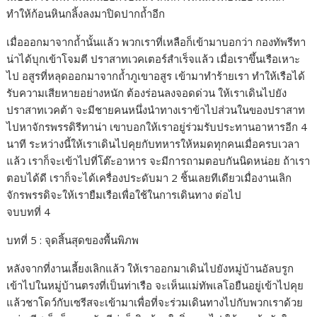
ทำให้ก้อนหินกลิ้งลงมาปิดปากถ้ำอีก
เมื่อออกมาจากถ้ำนั้นแล้ว พวกเราที่เหลือก็เข้ามาบอกว่า กองทัพรีทา
น่าได้บุกเข้าโจมตี ปราสาทเวคเตอร์สำเร็จแล้ว เมื่อเราขึ้นเรือเหาะ
ไป อสูรที่หลุดออกมาจากถ้ำภูเขาอสูร เข้ามาทำร้ายเรา ทำให้เรือได้
รับความเสียหายอย่างหนัก ต้องร่อนลงจอดด่วน ให้เราเดินไปยัง
ปราสาทเวคต้า จะมีชายคนหนึ่งนำทางเราข้าไปส่วนในของปราสาท
ไปหาจักรพรรดิรีทาน่า เขาบอกให้เราอยู่ร่วมรับประทานอาหารอีก 4
นาที ระหว่างนี้ให้เราเดินไปคุยกับทหารให้หมดทุกคนเมื่อครบเวลา
แล้ว เราก็จะเข้าไปที่โต๊ะอาหาร จะมีการถามตอบกันนิดหน่อย ถ้าเรา
ตอบได้ดี เราก็จะได้เครื่องประดับมา 2 ชิ้นเลยทีเดียวเมื่องานเลิก
จักรพรรดิจะให้เรายืมเรือเพื่อใช้ในการเดินทาง ต่อไป
จบบทที่ 4
บทที่ 5 : จุดสิ้นสุดของพื้นพิภพ
หลังจากที่งานเลี้ยงเลิกแล้ว ให้เราออกมาเดินไปยังหมู่บ้านอัลบรูก
เข้าไปในหมู่บ้านตรงที่เป็นท่าเรือ จะเห็นแม่ทัพเลโอยืนอยู่เข้าไปคุย
แล้วชาโดว์กับเซรีสจะเข้ามาเพื่อที่จะร่วมเดินทางไปกับพวกเราด้วย