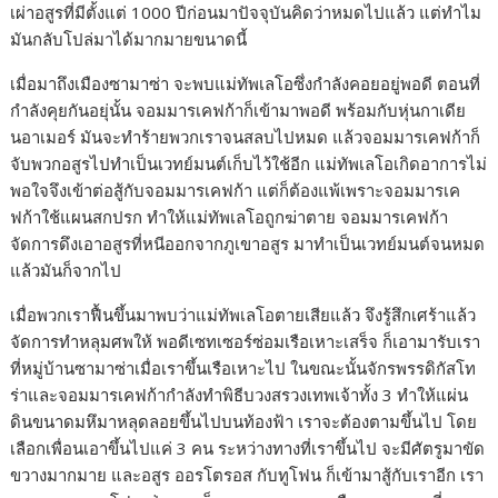
เผ่าอสูรที่มีตั้งแต่ 1000 ปีก่อนมาปัจจุบันคิดว่าหมดไปแล้ว แต่ทำไม
มันกลับโปล่มาได้มากมายขนาดนี้
เมื่อมาถึงเมืองซามาซ่า จะพบแม่ทัพเลโอซึ่งกำลังคอยอยู่พอดี ตอนที่
กำลังคุยกันอยุ่นั้น จอมมารเคฟก้าก็เข้ามาพอดี พร้อมกับหุ่นกาเดีย
นอาเมอร์ มันจะทำร้ายพวกเราจนสลบไปหมด แล้วจอมมารเคฟก้าก็
จับพวกอสูรไปทำเป็นเวทย์มนต์เก็บไว้ใช้อีก แม่ทัพเลโอเกิดอาการไม่
พอใจจึงเข้าต่อสู้กับจอมมารเคฟก้า แต่ก็ต้องแพ้เพราะจอมมารเค
ฟก้าใช้แผนสกปรก ทำให้แม่ทัพเลโอถูกฆ่าตาย จอมมารเคฟก้า
จัดการดึงเอาอสูรที่หนีออกจากภูเขาอสูร มาทำเป็นเวทย์มนต์จนหมด
แล้วมันก็จากไป
เมื่อพวกเราฟื้นขึ้นมาพบว่าแม่ทัพเลโอตายเสียแล้ว จึงรู้สึกเศร้าแล้ว
จัดการทำหลุมศพให้ พอดีเซทเซอร์ซ่อมเรือเหาะเสร็จ ก็เอามารับเรา
ที่หมู่บ้านซามาซ่าเมื่อเราขึ้นเรือเหาะไป ในขณะนั้นจักรพรรดิกัสโท
ร่าและจอมมารเคฟก้ากำลังทำพิธีบวงสรวงเทพเจ้าทั้ง 3 ทำให้แผ่น
ดินขนาดมหึมาหลุดลอยขึ้นไปบนท้องฟ้า เราจะต้องตามขึ้นไป โดย
เลือกเพื่อนเอาขึ้นไปแค่ 3 คน ระหว่างทางที่เราขึ้นไป จะมีศัตรูมาขัด
ขวางมากมาย และอสูร ออรโตรอส กับทูโฟน ก็เข้ามาสู้กับเราอีก เรา