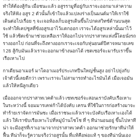
ทำให้ต้องสู้กัน เมื่อชนะแล้ว อสูรรามูที่อยู่กับเราจะออกมาเล่าความ
จริงให้ฟัง อสูร 2 ตัวนั้นก็เข้าใจแล้วแปลงร่างเป็นมนต์มาให้เราใช้
เดินต่อไปเรื่อย ๆ จะเจอห้องเก็บอสูรเดินขึ้นไปกดสวิทซ์ด้านบนสุด
จะทำให้เคปซูลที่ขังอสูรเอาไว้แตกออก เราจะได้อสูรเหล่านั้นมาไว้
ใช้ แล้วซิตเข้ามาช่วยเหลือเราให้ออกไปจากปราสาทแห่งนี้โดยนั่งรถ
รางออกไป ก่อนที่จะถึงทางออกเราจะเจอกับหุ่นยนต์ปีศาจหมายเลข
128 สู้กับมันแล้วเราจะออกมาข้างนอกได้ เซตเซอร์จะมารับเราขึ้น
เรือเหาะไป
กาเดียนอาเมอร์ มาโดอาเมอร์ประเภทปืนใหญ่ชั้นสูง อย่าไปยุ่งกับ
เจ้าตัวนี้เลยดีกว่า เพราะเราจะไม่สามารถทำอะไรมันได้ เมื่อเจอมัน
แล้วให้หนีลูกเดียว
เมื่อออกจากปราสาทเวคต้าแล้ว เซทเซอร์จะสอนเราบังคับเรือเหาะ
ในระหว่างนี้ จอมมารเคฟก้าได้บังคับ เครน ที่ใช้ในการก่อสร้างมาจะ
ทำร้ายเราจัดการมันซะ เมื่อเราชนะแล้วเราจะบังคับเรือเหาะเองได้
แล้ว ให้เราขับเรือเหาะไปที่หมู่บ้านโชโช ที่ ๆ ทีน่านอนอยู่ ขึ้นไปหาที
น่า จะมีอสูรที่เราเอามาจากปราสาทเวคต้า ออกมาช่วยรักษาทีน่าให้
ฟื้น ทีน่าก็จะรู้ความจริงว่าอสูรนั้น ที่แท้คือพ่อแท้ ๆ ของทีน่านั่นเอง