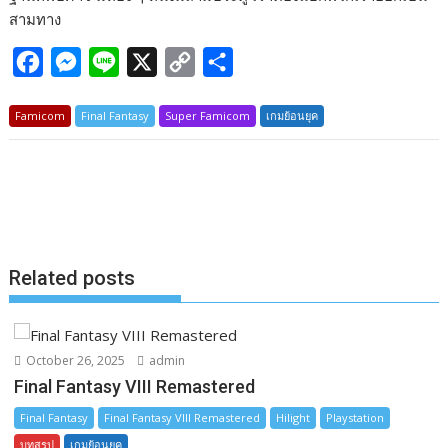
สามทาง
F
M
L
X
C
S
a
e
i
o
h
Famicom
Final Fantasy
Super Famicom
เกมย้อนยุค
c
s
n
p
a
e
s
e
y
r
b
e
L
e
o
n
i
o
g
n
k
e
k
Related posts
r
October 26, 2025
admin
Final Fantasy VIII Remastered
Final Fantasy
Final Fantasy VIII Remastered
Hilight
Playstation
บทสรุป
เกมย้อนยุค