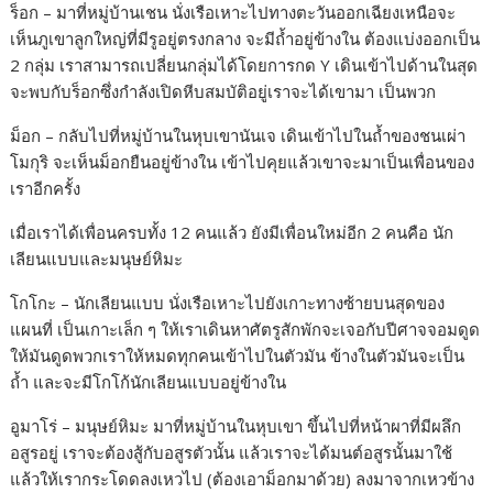
ร็อก – มาที่หมู่บ้านเชน นั่งเรือเหาะไปทางตะวันออกเฉียงเหนือจะ
เห็นภูเขาลูกใหญ่ที่มีรูอยู่ตรงกลาง จะมีถ้ำอยู่ข้างใน ต้องแบ่งออกเป็น
2 กลุ่ม เราสามารถเปลี่ยนกลุ่มได้โดยการกด Y เดินเข้าไปด้านในสุด
จะพบกับร็อกซึ่งกำลังเปิดหีบสมบัติอยู่เราจะได้เขามา เป็นพวก
ม็อก – กลับไปที่หมู่บ้านในหุบเขานันเจ เดินเข้าไปในถ้ำของชนเผ่า
โมกุริ จะเห็นม็อกยืนอยู่ข้างใน เข้าไปคุยแล้วเขาจะมาเป็นเพื่อนของ
เราอีกครั้ง
เมื่อเราได้เพื่อนครบทั้ง 12 คนแล้ว ยังมีเพื่อนใหม่อีก 2 คนคือ นัก
เลียนแบบและมนุษย์หิมะ
โกโกะ – นักเลียนแบบ นั่งเรือเหาะไปยังเกาะทางซ้ายบนสุดของ
แผนที่ เป็นเกาะเล็ก ๆ ให้เราเดินหาศัตรูสักพักจะเจอกับปีศาจจอมดูด
ให้มันดูดพวกเราให้หมดทุกคนเข้าไปในตัวมัน ข้างในตัวมันจะเป็น
ถ้ำ และจะมีโกโก้นักเลียนแบบอยู่ข้างใน
อูมาโร่ – มนุษย์หิมะ มาที่หมู่บ้านในหุบเขา ขึ้นไปที่หน้าผาที่มีผลึก
อสูรอยู่ เราจะต้องสู้กับอสูรตัวนั้น แล้วเราจะได้มนต์อสูรนั้นมาใช้
แล้วให้เรากระโดดลงเหวไป (ต้องเอาม็อกมาด้วย) ลงมาจากเหวข้าง