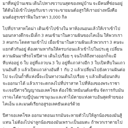
มาที่หมู่บ้านเชน เดินไปทางขวาบนสุดของหมู่บ้าน จะมีคนที่ซ่อนอยู่
ใต้ต้นไม้เข้าไปคุยกับเขา เขาจะขายมนต์อสูรให้เราอย่างหนึ่งคือ
มนต์อสูรเซร่าฟิมในราคา 3,000 กิล
ไปที่ปราสาทโดม่า เดินเข้าไปข้างใน หาห้องนอนแล้วให้เราเข้าไป
นอนกลางดึกจะมีเด็ก 3 คนเข้ามาในความฝันของไคเอ็น ให้พวกเรา
3 คนกระโดดตามเข้าไป เมื่อเข้ามาในความฝันแล้วพวกเรา 3 คนจะ
แยกตัวกันอยู่ ต้องตามหากันให้ครบก่อนแล้วเข้าไปในประตู เปลี่ยน
ความฝันมาที่รถไฟปีศาจ เดินไปเรื่อย ๆ จนใกล้ถึงทางออกก็จะมี
หีบห่ออยู่ 6 ใบ อยู่ที่แถวบน 3 ใบ อยู่ที่แถวล่างอีก 3 ใบเปิดหีบในแถว
บนอันที่ 3 แล้วเปิดแถวล่างอันที่ 1 กับ 2 แล้วเปลี่ยนไปยังความฝันต่อ
ไป จะเป็นถ้ำที่แห่งนี้จะเป็นทางวนเดินไปเรื่อย ๆ แล้วเดินย้อนกลับ
จะออกมาได้ แล้วเราจะตกลงไปที่ปราสาท ไปที่ห้องของพระราชา
จะเจอปีศาจวิญญาณอเลคโซล ต้องใช้เวทย์มนต์เดชั่น จัดการกับมัน
เราจะได้ดาบญี่ปุ่นมาซามุเนะและท่าไม้ตายแห่งดาบอันสุดท้ายของ
ไคเอ็น และมนต์เรียกอสูรอเลคธันเดอร์ด้วย
ปีศาจอเลคโซล ออกมาตอนแรกมันจะหายตัวไปให้ลูกน้องของมันสู้
แทน ไม่ต้องไปฆ่าลูกน้องของมันเพราะเป็นอมตะ ถ้าพวกเราตายไป