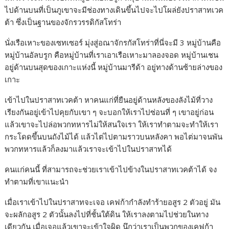
ไปด้านบนที่เป็นภูเขาจะมีช่องทางเดินขึ้นไปจะไปโผล่ยังปราสาทเวค
ต้า ซึ่งเป็นฐานของจักรวรรดิกัสโทร่า
นั่งเรือเหาะของเซทเซอร์ มุ่งสู่อณาจักรกัสโทร่าที่นี่จะมี 3 หมู่บ้านคือ
หมู่บ้านอัลบรูก คือหมู่บ้านที่เราเอาเรือเหาะมาลองจอด หมู่บ้านเชน
อยู่ด้านบนสุดของเกาะแห่งนี้ หมู่บ้านมารีด้า อยู่ทางด้านซ้ายล่างของ
เกาะ
เข้าไปในปราสาทเวคต้า หาคนแก่ที่ยืนอยู่ด้านหลังของลังไม้ที่วาง
เรียงกันอยู่เข้าไปคุยกับเขา ๆ จะบอกให้เราไปซ่อนที่ ๆ เขาอยู่ก่อน
แล้วเขาจะไปล่อพวกทหารไม่ให้สนใจเรา ให้เราทำตามจะทำให้เรา
กระโดดขึ้นบนถังไม้ได้ แล้วไต่ไปตามราวบนหลังคา พอไต่มาจนพัน
พวกทหารแล้วก็ลงมาแล้วเราจะเข้าไปในปราสาทได้
คนแก่คนนี้ ที่สามารถจะช่วยเราเข้าไปข้างในปราสาทเวคต้าได้ จง
ทำตามที่เขาแนะนำ
เมื่อเราเข้าไปในปราสาทจะเจอ เคฟก้ากำลังทำร้ายอสูร 2 ตัวอยู่ มัน
จะผลักอสูร 2 ตัวนั้นลงไปที่ชั้นใต้ดิน ให้เราลงตามไปช่วยในทาง
เดียวกัน เมื่อเจอแล้วเขาจะเข้าใจผิด นึกว่าเราเป็นพวกของเคฟก้า