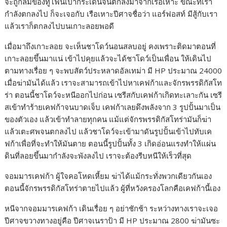
จะถูกลมของทูโฟนเป่ากระเด็นจนตกลงมาจากเรือเหาะ ขณะที่เรา
กำลังตกลงไป ก็จะเจอกับ เรือเหาะปีศาจชื่อว่า แอร์ฟอสท์ มีสู้กับเรา
แล้วเราก็ตกลงไปบนเกาะลอยพอดี
เมื่อมาถึงเกาะลอย จะเห็นชาโดว์นอนสลบอยู่ คงเพราะติดมาตอนที่
เกาะลอยขึ้นมาแน่ เข้าไปคุยแล้วจะได้ชาโดว์เป็นเพื่อน ให้เดินไป
ตามทางเรื่อย ๆ จะพบสัตว์ประหลาดอัลเทม่า มี HP ประมาณ 24000
เมื่อฆ่ามันได้แล้ว เราจะสามารถเข้าไปหาเคฟก้าและจักรพรรดิกัสโท
ร่า ตอนนี้ชาโดว์จะหนีออกไปก่อน เซรีสกับเคฟก้าเกิดทะเลาะกัน เซรี
สเข้าทำร้ายเคฟก้าจนบาดเจ็บ เคฟก้าเลยดึงพลังจาก 3 รูปปั้นมาเป็น
ของตัวเอง แล้วเข้าทำลายทุกคน แม้แต่จักรพรรดิกัสโทร่ามันก็ฆ่า
แล้วเตะศพจนตกลงไป แล้วชาโดว์จะเข้ามาดันรูปปั้นเข้าไปทับเค
ฟก้าเพื่อที่จะทำให้มันตาย ตอนนี้รูปปั้นทั้ง 3 เกิดอ่อนแรงทำให้แผ่น
ดินที่ลอยขึ้นมากำลังจะพังลงไป เราจะต้องรีบหนีให้เร็วที่สุด
จอมมารเคฟก้า ผู้ใจคอโหดเหี้ยม ฆ่าได้แม้กระทั่งพวกเดียวกันเอง
ตอนนี้จักรพรรดิกัสโทร่าตายไปแล้ว ผู้ที่หวังครองโลกคือเคฟก้านี้เอง
หนีจากจอมมารเคฟก้า เดินเรื่อย ๆ อย่าชักช้า ระหว่างทางเราจะเจอ
ปีศาจขวางทางอยู่คือ ปีศาจเนราป้า มี HP ประมาณ 2800 ฆ่ามันซะ