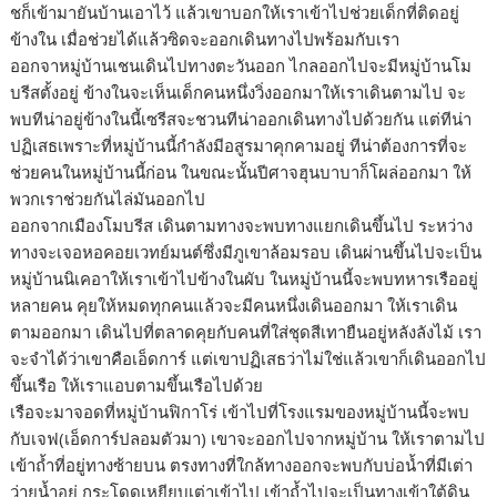
ชก็เข้ามายันบ้านเอาไว้ แล้วเขาบอกให้เราเข้าไปช่วยเด็กที่ติดอยู่
ข้างใน เมื่อช่วยได้แล้วซิดจะออกเดินทางไปพร้อมกับเรา
ออกจาหมู่บ้านเชนเดินไปทางตะวันออก ไกลออกไปจะมีหมู่บ้านโม
บรีสตั้งอยู่ ข้างในจะเห็นเด็กคนหนึ่งวิ่งออกมาให้เราเดินตามไป จะ
พบทีน่าอยู่ข้างในนี้เซรีสจะชวนทีน่าออกเดินทางไปด้วยกัน แต่ทีน่า
ปฏิเสธเพราะที่หมู่บ้านนี้กำลังมีอสูรมาคุกคามอยู่ ทีน่าต้องการที่จะ
ช่วยคนในหมู่บ้านนี้ก่อน ในขณะนั้นปีศาจฮุนบาบาก็โผล่ออกมา ให้
พวกเราช่วยกันไล่มันออกไป
ออกจากเมืองโมบรีส เดินตามทางจะพบทางแยกเดินขึ้นไป ระหว่าง
ทางจะเจอหอคอยเวทย์มนต์ซึ่งมีภูเขาล้อมรอบ เดินผ่านขึ้นไปจะเป็น
หมู่บ้านนิเคอาให้เราเข้าไปข้างในผับ ในหมู่บ้านนี้จะพบทหารเรืออยู่
หลายคน คุยให้หมดทุกคนแล้วจะมีคนหนึ่งเดินออกมา ให้เราเดิน
ตามออกมา เดินไปที่ตลาดคุยกับคนที่ใส่ชุดสีเทายืนอยู่หลังลังไม้ เรา
จะจำได้ว่าเขาคือเอ็ดการ์ แต่เขาปฏิเสธว่าไม่ใช่แล้วเขาก็เดินออกไป
ขึ้นเรือ ให้เราแอบตามขึ้นเรือไปด้วย
เรือจะมาจอดที่หมู่บ้านฟิกาโร่ เข้าไปที่โรงแรมของหมู่บ้านนี้จะพบ
กับเจฟ(เอ็ดการ์ปลอมตัวมา) เขาจะออกไปจากหมู่บ้าน ให้เราตามไป
เข้าถ้ำที่อยู่ทางซ้ายบน ตรงทางที่ใกล้ทางออกจะพบกับบ่อน้ำที่มีเต่า
ว่ายน้ำอยู่ กระโดดเหยียบเต่าเข้าไป เข้าถ้ำไปจะเป็นทางเข้าใต้ดิน