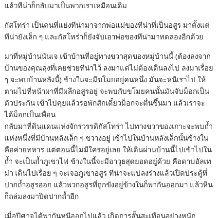
แล้วทีน่าก็กลับมาเป็นพวกเราเหมือนเดิม
กัสโทร่า เป็นคนที่แย่งทีน่ามาจากพ่อแม่ของทีน่าที่เป็นอสูร มาตั้งแต่
ทีน่ายังเล็ก ๆ และกัสโทร่าก็ยังจับเอาพ่อของทีน่ามาทดลองอีกด้วย
มาที่หมู่บ้านนันเจ เข้าบ้านที่อยู่ทางขวาสุดของหมู่บ้านนี้ (ต้องลงจาก
บ้านของคุณลุงที่เคยช่วยทีน่าไว้ ลงมาแต่ไม่ต้องเดินลงไป ลงมาเรื่อย
ๆ จะพบบ้านหลังนี้) ข้างในจะมีขโมยอยู่คนหนึ่ง มันจะหนีเราไป ให้
ตามไปที่หน้าผาที่มีผลึกอสูรอยู่ จะพบกับขโมยคนนั้นมันจับม็อกเป็น
ตัวประกัน เข้าไปคุยแล้วรอพักสักเดี๋ยวม็อกจะตื่นขึ้นมา แล้วเราจะ
ได้ม็อกเป็นเพื่อน
กลับมาที่ดินแดนแห่งจักรวรรดิกัสโทร่า ไปทางขวาของเกาะจะพบถ้ำ
แห่งหนึ่งที่มีบ้านหลังเล็ก ๆ ขวางอยู่ เข้าไปในบ้านหลังเล็กนั้นข้างใน
คือค่ายทหาร แต่ตอนนี้ไม่มีใครอยู่เลย ให้เดินผ่านบ้านนี้ไปเข้าไปใน
ถ้ำ จะเป็นถ้ำภูเขาไฟ ข้างในนี้จะมีอาวุธสุดยอดอยู่ด้วย คือดาบอัลเท
ม่า เดินไปเรื่อย ๆ จะเจอภูเขาอสูร ทีน่าจะแปลงร่างแล้วเปิดประตู้ที่
ปากถ้ำอสูรออก แล้วพวกอสูรที่ถูกขังอยู่ข้างในก็พากันออกมา แล้วหิน
ก็ถล่มลงมาปิดปากถ้ำอีก
เมื่อปีศาจได้พากันหนีออกไปแล้ว เกิดการสั้นสะเทือนอย่างหนัก