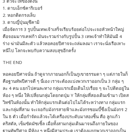
3 ตัวจะให้ของดังนี้
1. ดาบเอ็กซ์คาริเบอร์
2. หอกติดกรงเล็บ
3. ดาบญี่ปุ่นมุซึคามิ
เมื่อจัดการ 3 รูปปั้นเทพเจ้าเสร็จเรียบร้อยต่อไปจะเจอหัวหน้าใหญ่
คือจอมมารเคฟก้า มันจะรวมร่างกับรูปปั้น 3 เทพเจ้าทำให้มันมี 4
ร่าง ฆ่ามันมีละตัว แล้วหอคอยปีศาจจะถล่มลงมา เราจะนั่งเรือเหาะ
หนีไป โลกจะพบกับความสงบสุขอีกครั้ง
THE END
หอคอยปีศาจนั่น ถ้าดูจากภายนอกก็เป็นภูเขาธรรมดา ๆ แต่ภายในก็
คือฐานทัพปีศาจดี ๆ นี่เอง เราจะต้องแบ่งพวกเราออกเป็น 3 กลุ่ม ๆ
ละ 4 คน แยกไปคนละทาง กลุ่มแรกเมื่อเดินไปเรื่อย ๆ จะไปติดอยู่ใน
ห้อง ๆ หนึ่ง ให้เปลี่ยนกลุ่มโดยกดปุ่ม Y ให้กลุ่มที่สองเดินเข้ามา เปิดส
วิทซ์ในห้องนั้น ทำให้กลุ่มแรกเดินต่อไปไม่ได้ระหว่างทาง กลุ่มแรก
และกลุ่มที่สาม จะเจอกับมังกรสายฟ้าและมังกรซอมบี้ซึ่งเป็นมังกร 2
ใน 8 ตัว เมื่อกำจัดแล้วจะได้เครื่องประดับมาสองชิ้น คือ ลูกแก้ว
คริสตัล, เข็มขัดมัซเซิ้ล เมื่อทั้งสามกลุ่มเดินมาจนถึงภายในของ
ฐานทัพปีศาจ มีห้อง ๆ หนึ่งมีสามประตู เราต้องแยกพวกเราออกเป็น