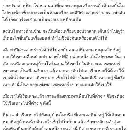
ของปราสาทฟิกาโร่ หาคนแก่ที่คอยควบคุมเครื่องยนต์ เดินลงบันได
ไปทางซ้ายข้างล่างจะเป็นห้องเครื่อง จะมีปีศาจสาหร่ายอยู่ฆ่าฆ่ามัน
ได้ เอ็ดการ์จะเข้ามาเป็นพวกเราเหมือนเดิม
ลงบันไดทางด้านซ้าย จะเป็นห้องเครื่องของปราสาท เดินเข้าไปดูว่า
เกิดอะไรขึ้นกับเครื่องยนต์ ทำไมจึงบังคับเครื่องยนต์ไม่ได้
เมื่อฆ่าปีศาจสาหร่ายได้ ให้ไปคุยกับคนแก่ที่คอยควบคุมสวิทซ์อยู่
บอกให้เขาเคลื่อนย้ายปราสาทไปที่อีก ฟากหนึ่ง เดินไปทางตะวันตก
เฉียงเหนือจะพบหมู่บ้านโครินเกน ให้เขาไปในผับจะเจอเซทเซอร์
เขาจะมาเป็นเพื่อนกับเรา แล้วบอกทางลับไปเอาเรือเหาะให้ด้วย ให้
เราเดินไปตามทางที่เขาบอก เข้าถ้ำไปข้างในจะมีเรือเหาะอยู่ ซึ่งเรือ
เหาะลำนี้เป็นของคู่แข่งของเซทเซอร์ เขาจะมอบมัยให้เราใช้
เมื่อเราได้เรือเหาะแล้ว เราจะต้องตามหาเพื่อนในที่ต่าง ๆ ซึ่งจะต้อง
ใช้เรือเหาะไปที่ต่าง ๆ ดังนี้
ทีน่า – นำเรือเหาะไปยังหมู่บ้านโมบรีส ที่เคยเจอทีน่าอยู่ ให้เดินตาม
หมาที่อยู่ด้านหน้า มันจะวิ่งเข้าไปในบ้าน แล้วเข้าทางลับ หลังตู้จะ
เห็นทีน่ายืนอยู่กับผู้หญิงคนหนึ่ง ระหว่างนี้ ปีศาจฮุนบาบาที่เราเคยไล่