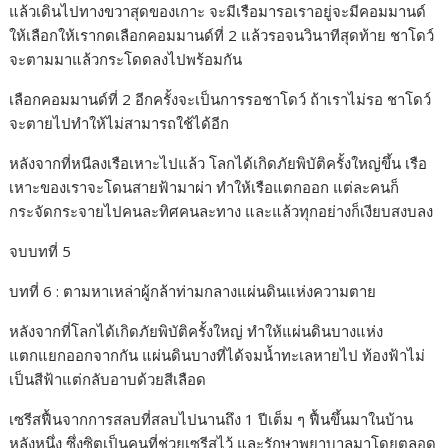
แล้วเดินไปทางขวาสุดของเกาะ จะมีเรือมารอเราอยู่จะมีคอมมานด์
ให้เลือกให้เรากดเลือกคอมมานด์ที่ 2 แล้วรอจนวินาทีสุดท้าย ชาโดว์
จะตามมาแล้วกระโดดลงไปพร้อมกัน
เลือกคอมมานด์ที่ 2 อีกครั้งจะเป็นการรอชาโดว์ ถ้าเราไม่รอ ชาโดว์
จะตายไปทำให้ไม่สามารถใช้ได้อีก
หลังจากที่หนีลงเรือเหาะไปแล้ว โลกได้เกิดภัยพิบัติครั้งใหญ่ขึ้น เรือ
เหาะของเราจะโดนสายฟ้ามาผ่า ทำให้เรือแตกออก แต่ละคนก็
กระจัดกระจายไปคนละทิศคนละทาง และแล้วทุกอย่างก็เงียบสงบลง
จบบทที่ 5
บทที่ 6 : ตามหาเหล่าผู้กล้าท่ามกลางแผ่นดินแห่งความตาย
หลังจากที่โลกได้เกิดภัยพิบัติครั้งใหญ่ ทำให้แผ่นดินบางแห่ง
แตกแยกออกจากกัน แผ่นดินบางที่ได้จมน้ำทะเลหายไป ท้องฟ้าไม่
เป็นสีฟ้าแต่กลับอาบด้วยสีเลือด
เซรีสฟื้นจากการสลบที่สลบไปนานถึง 1 ปีเต็ม ๆ ฟื้นขึ้นมาในบ้าน
หลังหนึ่ง ซึ่งซิตเป็นคนที่ช่วยเซรีสไว้ และรักษาพยาบาลมาโดยตลอด