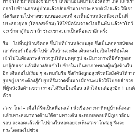
พาชาโดว์มาที่เมืองซามาซ่า ให้เขานอนที่บ้านของสตราโกส แล้วเรา
ออกไปข้างนอกหมู่บ้านแล้วกลับเข้ามา เขาจะหายตัวไปแล้ว ให้เรา
นั่งเรือเหาะไปทางขวาบนของแผนที่ จะเห็นบ้านหลังหนึ่งจะเป็นที่
ประลองยุทธ (โครอสเซี่ยม) ให้ใช้มีดนินจาลงไปเดินพัน แล้วชาโดว์
จะเข้ามาสู้กับเรา ถ้าชนะเขาจะมาเป็นเพื่อนเราอีกครั้ง
รีม – ไปที่หมู่บ้านจีดอล ขึ้นไปที่บ้านหลังบนสุด ซึ่งเป็นคฤหาสน์ของ
เอาท์เซอร์ เมื่อเช้าไปข้างในบ้านจะมืด เดินตรงไปเปิดไฟที่บันได
เข้าไปในห้องภาพสำรวจรูปให้หมดทุกรูป จะมีบางภาพที่มีศัตรูออก
มาสู้กับเรา แล้วมีทางลับเข้าไปข้างใน เดินหาภาพของผู้หญิงข้างใน
อีก เดินต่อไปเรื่อย ๆ จะพบกับรีม ซึ่งกำลังถูกอสูรตัวหนึ่งบังคับให้วาด
รูปอยู่ เราจะต้องสู้กับรูปที่รีมวาดขึ้นมา เมื่อชนะแล้วให้ไปกดสำรวจ
ที่ตู้หนังสือด้านขวา เราจะได้รีบเป็นเพื่อน แล้วได้มนต์อสูรอีก 1 มนต์
ด้วย
สตราโกส – เมื่อได้รีมเป็นเพื่อนแล้ว นั่งเรือเหาะมาที่หมู่บ้านนิเคอา
แล้วเหาะลงมาทางด้านใต้ตามทางเดิน จะพบหอคอยที่มีภูเขาล้อม
รอบ ลงจอดแล้วเข้าไปข้างในหอคอยจะเห็นสตราโกสอยู่ รีมจะ
กระโดดลงไปช่วย