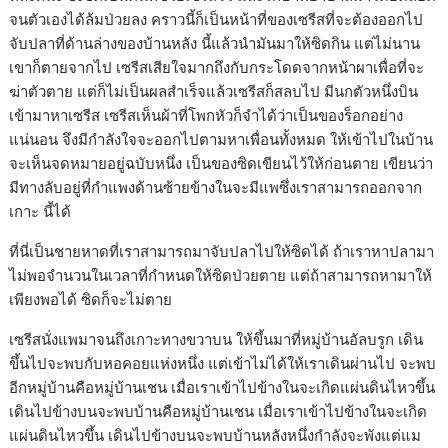
จนตัวเองได้ล้มป่วยลง คราวนี้ก็เป็นหน้าที่ของเซรีสที่จะต้องออกไป
จับปลาที่ด้านล่างของบ้านหลัง นี้แล้วนำมันมาให้ซิดกิน แต่ไม่นาน
เขาก็ตายจากไป เซรีสเสียใจมากถึงกับกระโดดจากหน้าผาเพื่อที่จะ
ฆ่าตัวตาย แต่ก็ไม่เป็นผลสำเร็จแล้วเซรีสก็สลบไป มีนกตัวหนึ่งบิน
เข้ามาหาเซรีส เซรีสเห็นผ้าที่โพกหัวก็จำได้ว่าเป็นของร็อกอย่าง
แน่นอน จึงมีกำลังใจจะออกไปตามหาเพื่อนทั้งหมด ให้เข้าไปในบ้าน
จะเห็นจดหมายอยู่ฉบับหนึ่ง เป็นของซิดเขียนไว้ให้ก่อนตาย เขียนว่า
มีทางลับอยู่ที่กำแพงด้านซ้ายข้างในจะมีแพซึ่งเราสามารถออกจาก
เกาะ นี้ได้
ที่นี่เป็นชายหาดที่เราสามารถมาจับปลาไปให้ซิดได้ ถ้าเราหาปลามา
ไม่พอจำนวนในเวลาที่กำหนดให้ซิดป่วยตาย แต่ถ้าสามารถหามาให้
เพียงพอได้ ซิดก็จะไม่ตาย
เซรีสนั่งแพมาจนถึงเกาะทางขวาบน ให้ขึ้นมาที่หมู่บ้านอัลบรูก เดิน
ขึ้นไปจะพบกับหอคอยแห่งหนึ่ง แต่เข้าไม่ได้ให้เราเดินผ่านไป จะพบ
อีกหมู่บ้านคือหมู่บ้านเชน เมื่อเราเข้าไปข้างในจะเกิดแผ่นดินไหวขึ้น
เดินไปข้างบนจะพบบ้านคือหมู่บ้านเชน เมื่อเราเข้าไปข้างในจะเกิด
แผ่นดินไหวขึ้น เดินไปข้างบนจะพบบ้านหลังหนึ่งกำลังจะพังแต่แม