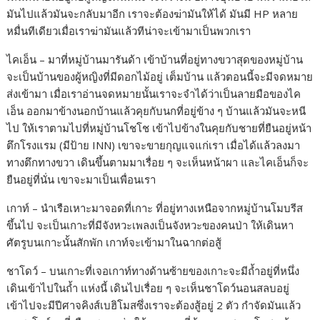
มันไปแล้วมันจะกลับมาอีก เราจะต้องฆ่ามันให้ได้ มันมี HP หลาย
หมื่นทีเดียวเมื่อเราฆ่ามันแล้วทีน่าจะเข้ามาเป็นพวกเรา
ไคเอ็น – มาที่หมู่บ้านมารันด้า เข้าบ้านที่อยู่ทางขวาสุดของหมู่บ้าน
จะเป็นบ้านของผู้หญิงที่มีดอกไม้อยู่ เต็มบ้าน แล้วตอนนี้จะมีจดหมาย
ส่งเข้ามา เมื่อเราอ่านจดหมายนั้นเราจะจำได้ว่าเป็นลายมือของไค
เอ็น ออกมาข้างนอกบ้านแล้วคุยกับนกที่อยู่ข้าง ๆ บ้านแล้วมันจะหนี
ไป ให้เราตามไปที่หมู่บ้านโชโช เข้าไปข้างในคุยกับชายที่ยืนอยู่หน้า
ตึกโรงแรม (มีป้าย INN) เขาจะขายกุญแจแก่เรา เมื่อได้แล้วลงมา
ทางตึกทางขวา เดินขึ้นตามมาเรื่อย ๆ จะเห็นหน้าผา และไคเอ็นก็จะ
ยืนอยู่ที่นั่น เขาจะมาเป็นเพื่อนเรา
เกาท์ – นำเรือเหาะมาจอดที่เกาะ ที่อยู่ทางเหนือจากหมู่บ้านโมบรีส
ขึ้นไป จะเป็นเกาะที่มีจังหวะเพลงเป็นจังหวะของคนป่า ให้เดินหา
ศัตรูบนเกาะนั้นสักพัก เกาท์จะเข้ามาในฉากต่อสู้
ชาโดว์ – บนเกาะที่เจอเกาท์ทางด้านซ้ายของเกาะจะมีถ้ำอยู่ที่หนึ่ง
เดินเข้าไปในถ้ำ แห่งนี้ เดินไปเรื่อย ๆ จะเห็นชาโดว์นอนสลบอยู่
เข้าไปจะมีปีศาจคิงส์เบฮิโมสซึ่งเราจะต้องสู้อยู่ 2 ตัว กำจัดมันแล้ว