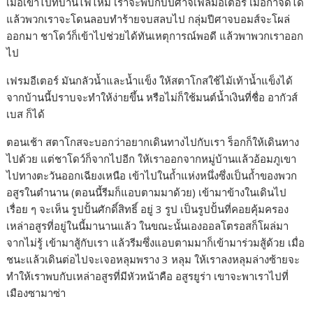
เมื่อเข้าไปที่บ้านไฟไหม้ เราจะพบกับปีศาจเฟลมอีเตอร์ เมื่อกำจัดได้
แล้วพวกเราจะโดนลอบทำร้ายจบสลบไป กลุ่มปีศาจบอมส์จะโผล่
ออกมา ชาโดว์ก็เข้าไปช่วยได้ทันเหตุการณ์พอดี แล้วพาพวกเราออก
ไป
เฟรมอีเตอร์ มันกลัวน้ำและน้ำแข็ง ให้สตาโกสใช้ไม้เท้าน้ำแข็งได้
จากบ้านนี้ปราบจะทำให้ง่ายขึ้น หรือไม่ก็ใช้มนต์น้ำเงินที่ชื่อ อากัวส์
เบส ก็ได้
ตอนเช้า สตาโกสจะบอกว่าอยากเดินทางไปกับเรา ร็อกก็ให้เดินทาง
ไปด้วย แต่ชาโดว์ก็จากไปอีก ให้เราออกจากหมู่บ้านแล้วอ้อมภูเขา
ไปทางตะวันออกเฉียงเหนือ เข้าไปในถ้ำแห่งหนึ่งซึ่งเป็นถ้ำของพวก
อสูรในตำนาน (ตอนนี้รีมก็แอบตามมาด้วย) เข้ามาข้างในเดินไป
เรื่อย ๆ จะเห็น รูปปั้นศักดิ์สิทธิ์ อยู่ 3 รูป เป็นรูปปั้นที่คอยคุ้มครอง
เหล่าอสูรที่อยู่ในนี้มานานแล้ว ในขณะนั้นเองออลโตรอสก็โผล่มา
จากไม่รู้ เข้ามาสู้กับเรา แล้วรีมซึ่งแอบตามมาก็เข้ามาร่วมสู้ด้วย เมื่อ
ชนะแล้วเดินต่อไปจะเจอหลุมพราง 3 หลุม ให้เราลงหลุมล่างซ้ายจะ
ทำให้เราพบกับเหล่าอสูรที่มีหัวหน้าคือ อสูรยูร่า เขาจะพาเราไปที่
เมืองซามาซ่า