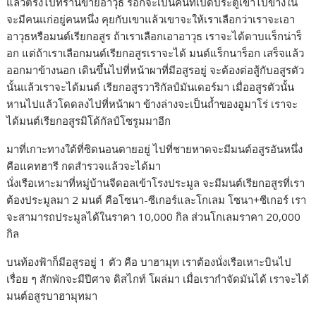
แล้วตรงไปที่ร้านขายอาวุธ ร็อกจะเป็นคนที่เปิดประตูเข้าไปข้างใน
จะมีคนแก่อยู่คนหนึ่ง คุยกับเขาแล้วเขาจะให้เราเลือกว่าเราจะเอา
อาวุธหรือมนต์เรียกอสูร ถ้าเราเลือกเอาอาวุธ เราจะได้ดาบแร็กน่าร็
อก แต่ถ้าเราเลือกมนต์เรียกอสูรเราจะได้ มนต์แร็กนาร็อก เสร็จแล้ว
ออกมาข้างนอก เดินขึ้นไปที่หน้าผาที่มีอสูรอยู่ จะต้องต่อสู้กับอสูรตัว
นั้นแล้วเราจะได้มนต์ เรียกอสูรวาริกัลป์มันเดอร์มา เมื่ออสูรตัวนั้น
หานไปแล้วโดดลงไปที่หน้าผา ข้างล่างจะเป็นถ้ำของอูมาโร่ เราจะ
ได้มนต์เรียกอสูรมิโด้กัลป์โซรูมมาอีก
มาที่เกาะทางใต้ที่ซิดนอนตายอยู่ ไปที่ชายหาดจะมีมนต์อสูรอันหนึ่ง
คือแคทฮารี กดสำรวจแล้วจะได้มา
นั่งเรือเหาะมาที่หมู่บ้านจีดอลเข้าโรงประมูล จะมีมนต์เรียกอสูรที่เรา
ต้องประมูลมา 2 มนต์ คือโซนา-ซีเกอร์และโกเลม โซนา+ซีเกอร์ เรา
จะสามารถประมูลได้ในราคา 10,000 กิล ส่วนโกเลมราคา 20,000
กิล
บนท้องฟ้าก็มีอสูรอยู่ 1 ตัว คือ บาฮามุท เราต้องนั่งเรือเหาะบินไป
เรื่อย ๆ สักพักจะมีปีศาจ ดิสไกท์ โผล่มา เมื่อเรากำจัดมันได้ เราจะได้
มนต์อสูรบาฮามุทมา