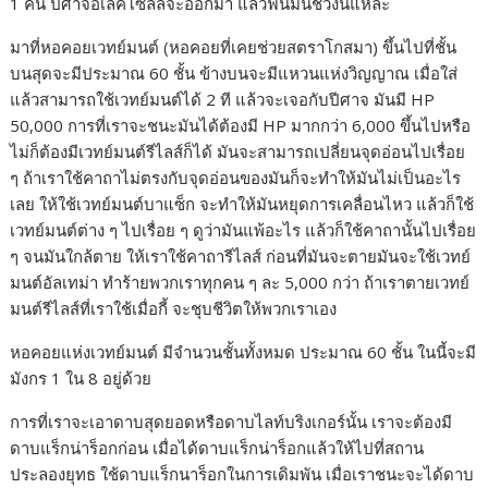
1 คน ปีศาจอเลคโซลลจะออกมา แล้วฟันมันช่วงนี้แหละ
มาที่หอคอยเวทย์มนต์ (หอคอยที่เคยช่วยสตราโกสมา) ขึ้นไปที่ชั้น
บนสุดจะมีประมาณ 60 ชั้น ข้างบนจะมีแหวนแห่งวิญญาณ เมื่อใส่
แล้วสามารถใช้เวทย์มนต์ได้ 2 ที แล้วจะเจอกับปีศาจ มันมี HP
50,000 การที่เราจะชนะมันได้ต้องมี HP มากกว่า 6,000 ขึ้นไปหรือ
ไม่ก็ต้องมีเวทย์มนต์รีไลส์ก็ได้ มันจะสามารถเปลี่ยนจุดอ่อนไปเรื่อย
ๆ ถ้าเราใช้คาถาไม่ตรงกับจุดอ่อนของมันก็จะทำให้มันไม่เป็นอะไร
เลย ให้ใช้เวทย์มนต์บาแซ็ก จะทำให้มันหยุดการเคลื่อนไหว แล้วก็ใช้
เวทย์มนต์ต่าง ๆ ไปเรื่อย ๆ ดูว่ามันแพ้อะไร แล้วก็ใช้คาถานั้นไปเรื่อย
ๆ จนมันใกล้ตาย ให้เราใช้คาถารีไลส์ ก่อนที่มันจะตายมันจะใช้เวทย์
มนต์อัลเทม่า ทำร้ายพวกเราทุกคน ๆ ละ 5,000 กว่า ถ้าเราตายเวทย์
มนต์รีไลส์ที่เราใช้เมื่อกี้ จะชุบชีวิตให้พวกเราเอง
หอคอยแห่งเวทย์มนต์ มีจำนวนชั้นทั้งหมด ประมาณ 60 ชั้น ในนี้จะมี
มังกร 1 ใน 8 อยู่ด้วย
การที่เราจะเอาดาบสุดยอดหรือดาบไลท์บริงเกอร์นั้น เราจะต้องมี
ดาบแร็กน่าร็อกก่อน เมื่อได้ดาบแร็กน่าร็อกแล้วให้ไปที่สถาน
ประลองยุทธ ใช้ดาบแร็กนาร็อกในการเดิมพัน เมื่อเราชนะจะได้ดาบ