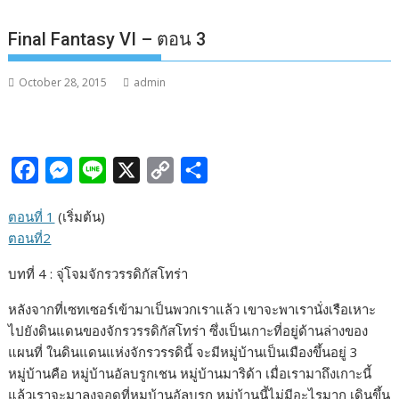
Final Fantasy VI – ตอน 3
October 28, 2015
admin
F
M
L
X
C
S
a
e
i
o
h
ตอนที่ 1
(เริ่มต้น)
c
s
n
p
a
ตอนที่2
e
s
e
y
r
บทที่ 4 : จุ่โจมจักรวรรดิกัสโทร่า
b
e
L
e
o
n
i
หลังจากที่เซทเซอร์เข้ามาเป็นพวกเราแล้ว เขาจะพาเรานั่งเรือเหาะ
o
g
n
ไปยังดินแดนของจักรวรรดิกัสโทร่า ซึ่งเป็นเกาะที่อยู่ด้านล่างของ
แผนที่ ในดินแดนแห่งจักรวรรดินี้ จะมีหมู่บ้านเป็นเมืองขึ้นอยู่ 3
k
e
k
หมู่บ้านคือ หมู่บ้านอัลบรูกเชน หมู่บ้านมาริด้า เมื่อเรามาถึงเกาะนี้
r
แล้วเราจะมาลงจอดที่หมูบ้านอัลบรูก หมุ่บ้านนี้ไม่มีอะไรมาก เดินขึ้น