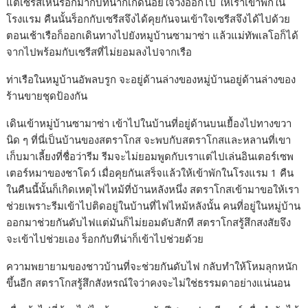
แต่เซรีสเห็นร็อกมากับทีน่าก็เกิดน้อยใจวิ่งออกไป ให้เราเข้าพักใน
โรงแรม คืนนั้นร็อกกับเซรีสจึงได้คุยกันจนเข้าใจเซรีสจึงได้ไปด้วย
ตอนเช้าเรือก็ออกเดินทางไปยังหมูบ้านซามาซ่า แล้วแม่ทัพเลโอก็ได้
จากไปพร้อมกับเซรีสที่ไม่ยอมลงไปจากเรือ
ท่าเรือในหมูบ้านอัพลบรูก จะอยู่ด้านล่างของหมู่บ้านอยู่ด้านล่างของ
ร้านขายชุดป้องกัน
เดินเข้าหมู่บ้านซามาซ่า เข้าไปในบ้านที่อยู่ด้านบนเยื้องไปทางขวา
นิด ๆ ที่นี่เป็นบ้านของสตราโกส จะพบกับสตราโกสและหลานที่เขา
เก็บมาเลี้ยงที่ชื่อว่ารีม รีมจะไม่ยอมพูดกับเราแต่ไปเล่นอินเตอร์เซพ
เตอร์หมาของชาโดว์ เมื่อคุยกันเสร็จแล้วให้เข้าพักในโรงแรม 1 คืน
ในคืนนี้นั้นก็เกิดเหตุไฟไหม้ที่บ้านหลังหนึ่ง สตราโกสเข้ามาขอให้เรา
ช่วยเพราะรีมเข้าไปติดอยู่ในบ้านที่ไฟไหม้หลังนั้น คนที่อยู่ในหมู่บ้าน
ออกมาช่วยกันดับไฟแต่มันก็ไม่ยอมดับสักที สตราโกสรู้สึกสงสัยจึง
จะเข้าไปช่วยเอง ร็อกกับทีน่าก็เข้าไปช่วยด้วย
ความพยายามของชาวบ้านที่จะช่วยกันดับไฟ กลับทำให้โหมลุกหนัก
ขึ้นอีก สตราโกสรู้สึกสังหรณ์ใจว่าคงจะไม่ใช่ธรรมดาอย่างแน่นอน