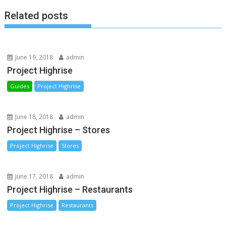
k
e
k
Related posts
r
June 19, 2018
admin
Project Highrise
Guides
Project Highrise
June 18, 2018
admin
Project Highrise – Stores
Project Highrise
Stores
June 17, 2018
admin
Project Highrise – Restaurants
Project Highrise
Restaurants