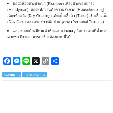
ต้องมีห้องช่างประปา (Plumber) ,ห้องช่างซ่อมบำรุง
(Handyman) ,ห้องพนักงานทำความสะอาด (Housekeeping)
,ห้องซักแห้ง (Dry Cleaning) ,ตัดเย็บเสื้อผ้า (Tailor) ,รับเลี้ยงเด็ก
(Day Care) และครอสการฝึกส่วนบุคคล (Personal Training)
และเราจะต้องมีคนเช่าห้องแบบ Luxury ในประเภทที่ต่ำกว่า
มากพอ ถึงจะสามารถสร้างห้องแบบนี้ได้
F
M
L
X
C
S
a
e
i
o
h
Apartments
Project Highrise
c
s
n
p
a
e
s
e
y
r
b
e
L
e
o
n
i
o
g
n