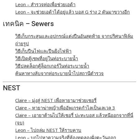
Leon – สำรวจท่อเพื่อช่วยเอด้า
Leon – จะช่วยเอด้าได้อยู่แล้ว บอส G ร่าง 2 ดันมาขวางอีก
เทคนิค – Sewers
วิธีเก็บกระสุนและอุปกรณ์แต่งปืนอันสุดท้าย จากปริศนาฟิล์ม
ถ่ายรูป
วิธีเก็บปืนไฟและปืนยิงไฟฟ้า
วิธีเปิดตู้เซพที่อยู่ในท่อระบายน้ำ
วิธีปลดล็อกตู้ล็อกเกอร์ในท่อระบายน้ำ
ค้นหาทางลับจากท่อระบายน้ำไปสถานีตำรวจ
NEST
Claire – มุ่งสู่ NEST เพื่อหายามาช่วยเชอรี่
Claire – หายาฆ่าหญ้าเพื่ออัพเกรดกำไลเป็นเลเวล 3
Claire – เอายาต้านไปให้เชอรี่ ปะทะบอส แล้วหนีออกจากที่นี่
(จบ)
Leon – ไปถล่ม NEST ให้ราบคาบ
Leon – บุกไปหาความจริงที่ห้องทดลองฝั่งตะวันออก