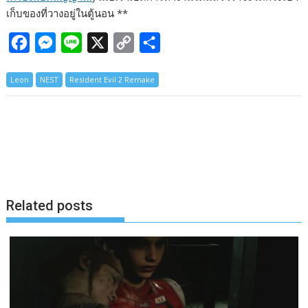
เก็บของที่วางอยู่ในตู้นอน **
F
M
L
X
C
S
a
e
i
o
h
Leon
NEST
Resident Evil 2 Remake
c
s
n
p
a
e
s
e
y
r
b
e
L
e
o
n
i
o
g
n
k
e
k
Related posts
r