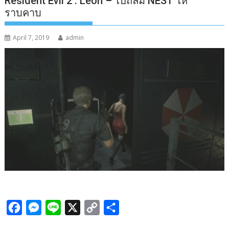
Resident Evil 2 : Leon – ไปถล่ม NEST ให้
ราบคาบ
April 7, 2019
admin
F
M
L
X
C
S
a
e
i
o
h