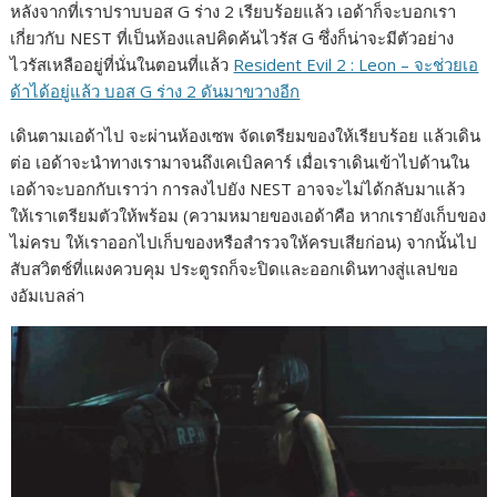
หลังจากที่เราปราบบอส G ร่าง 2 เรียบร้อยแล้ว เอด้าก็จะบอกเรา
c
s
n
p
a
เกี่ยวกับ NEST ที่เป็นห้องแลปคิดค้นไวรัส G ซึ่งก็น่าจะมีตัวอย่าง
e
s
e
y
r
ไวรัสเหลืออยู่ที่นั่นในตอนที่แล้ว
Resident Evil 2 : Leon – จะช่วยเอ
b
e
L
e
ด้าได้อยู่แล้ว บอส G ร่าง 2 ดันมาขวางอีก
o
n
i
เดินตามเอด้าไป จะผ่านห้องเซพ จัดเตรียมของให้เรียบร้อย แล้วเดิน
o
g
n
ต่อ เอด้าจะนำทางเรามาจนถึงเคเบิลคาร์ เมื่อเราเดินเข้าไปด้านใน
k
e
k
เอด้าจะบอกกับเราว่า การลงไปยัง NEST อาจจะไม่ได้กลับมาแล้ว
ให้เราเตรียมตัวให้พร้อม (ความหมายของเอด้าคือ หากเรายังเก็บของ
r
ไม่ครบ ให้เราออกไปเก็บของหรือสำรวจให้ครบเสียก่อน) จากนั้นไป
สับสวิตช์ที่แผงควบคุม ประตูรถก็จะปิดและออกเดินทางสู่แลปขอ
งอัมเบลล่า