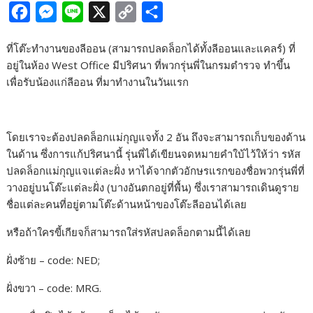
F
M
L
X
C
S
a
e
i
o
h
ที่โต๊ะทำงานของลีออน (สามารถปลดล็อกได้ทั้งลีออนและแคลร์) ที่
c
s
n
p
a
อยู่ในห้อง West Office มีปริศนา ที่พวกรุ่นพี่ในกรมตำรวจ ทำขึ้น
e
s
e
y
r
เพื่อรับน้องแก่ลีออน ที่มาทำงานในวันแรก
b
e
L
e
o
n
i
โดยเราจะต้องปลดล็อกแม่กุญแจทั้ง 2 อัน ถึงจะสามารถเก็บของด้าน
o
g
n
ในด้าน ซึ่งการแก้ปริศนานี้ รุ่นพี่ได้เขียนจดหมายคำใบ้ไว้ให้ว่า รหัส
k
e
k
ปลดล็อกแม่กุญแจแต่ละฝั่ง หาได้จากตัวอักษรแรกของชื่อพวกรุ่นพี่ที่
r
วางอยู่บนโต๊ะแต่ละฝั่ง (บางอันตกอยู่ที่พื้น) ซึ่งเราสามารถเดินดูราย
ชื่อแต่ละคนที่อยู่ตามโต๊ะด้านหน้าของโต๊ะลีออนได้เลย
หรือถ้าใครขี้เกียจก็สามารถใส่รหัสปลดล็อกตามนี้ได้เลย
ฝั่งซ้าย – code: NED;
ฝั่งขวา – code: MRG.