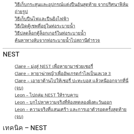
วิธีเก็บกระสุนและอุปกรณ์แต่งปืนอันสุดท้าย จากปริศนาฟิล์ม
ถ่ายรูป
วิธีเก็บปืนไฟและปืนยิงไฟฟ้า
วิธีเปิดตู้เซพที่อยู่ในท่อระบายน้ำ
วิธีปลดล็อกตู้ล็อกเกอร์ในท่อระบายน้ำ
ค้นหาทางลับจากท่อระบายน้ำไปสถานีตำรวจ
NEST
Claire – มุ่งสู่ NEST เพื่อหายามาช่วยเชอรี่
Claire – หายาฆ่าหญ้าเพื่ออัพเกรดกำไลเป็นเลเวล 3
Claire – เอายาต้านไปให้เชอรี่ ปะทะบอส แล้วหนีออกจากที่นี่
(จบ)
Leon – ไปถล่ม NEST ให้ราบคาบ
Leon – บุกไปหาความจริงที่ห้องทดลองฝั่งตะวันออก
Leon – ความจริงที่แสนเศร้า และการเอาตัวรอดครั้งสุดท้าย
(จบ)
เทคนิค – NEST