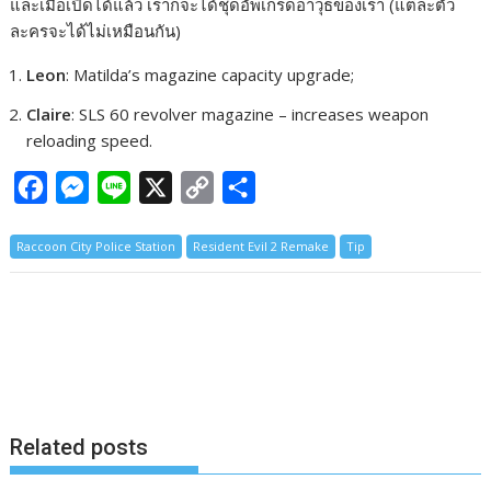
และเมื่อเปิดได้แล้ว เราก็จะได้ชุดอัพเกรดอาวุธของเรา (แต่ละตัว
ละครจะได้ไม่เหมือนกัน)
Leon
: Matilda’s magazine capacity upgrade;
Claire
: SLS 60 revolver magazine – increases weapon
reloading speed.
F
M
L
X
C
S
a
e
i
o
h
Raccoon City Police Station
Resident Evil 2 Remake
Tip
c
s
n
p
a
e
s
e
y
r
b
e
L
e
o
n
i
o
g
n
k
e
k
Related posts
r