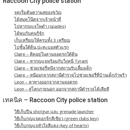
Raccoon City police station
จุดเริ่มต้นความสยองขวัญ
ได้สมุดโน๊ตจากเจ้าหน้าที่
ไปหากุญแจโพดำ (spades)
ได้พบกับคนรู้จัก
เก็บเหรียญให้ครบทั้ง 3 เหรียญ
ไปชั้นใต้ดิน,ปะทะบอสตัวแรก
Claire – ติดอยู่ในลานจอดรถใต้ดิน
Claire – หากุญแจพร้อมกับวิ่งหนี Tyrant
Claire – ช่วยเชอรี่หนีจากสถานรับเลี้ยงเด็ก
Claire – หนีออกจากสถานีตำรวจไปช่วยเชอรี่ที่บ้านเด็กกำพร้า
Leon – หาทางออกจากลานจอดรถ
Leon – สู่โลกภายนอก ออกจากสถานีตำรวจได้เสียที
เทคนิค – Raccoon City police station
วิธีเก็บปืน shotgun และ grenade launcher
วิธีเก็บกุญแจดอกจิกสีเขียว (green clubs key)
วิธีเก็บกุญแจหัวใจสีแดง (key of hearts)