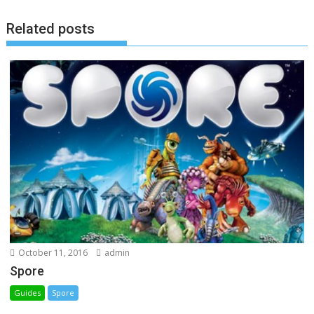
o
g
n
k
e
k
Related posts
r
October 11, 2016
admin
Spore
Guides
Spore