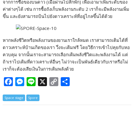
จากการซื้อของบนดาว (เมื่อผ่านไปสักพัก) เพื่อเอามาเพิ่มระดับของ
ค่าต่างๆได้ เช่น การซื้อถังเก็บพลังงานระดับ 2 เราก็จะมีพลังงานเพิ่ม
ขึ้น และยังสามารถบินไปยังดาวเคราะห์ที่อยู่ไกลขึ้นได้ด้วย
หากพลังชีวิตหรือพลังงานของยานเราใกล้หมด เราสามารถเติมได้ที่
ดาวเคราะห์บ้านเกิดของเรา วึ่งจะเติมฟรี โดยวิธีการเข้าไปคุยกับหอ
ควบคุม จากนั้นเราจะสามารถเลือกเติมพลังชีวิตและพลังงานได้ แต่
ถ้าเราไปเติมที่ดาวเคราะห์อื่นๆ ไม่ว่าจะเป็นพันธ์เดียวกับเราหรือไม่
เราก็จะต้องเสียเงินในการเติมพลังด้วย
F
M
L
X
C
S
a
e
i
o
h
Space stage
Spore
c
s
n
p
a
e
s
e
y
r
b
e
L
e
o
n
i