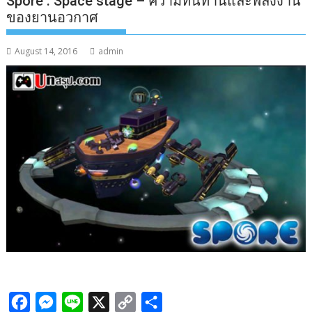
Spore : Space stage – ความทนทานและพลังงาน
ของยานอวกาศ
August 14, 2016
admin
F
M
L
X
C
S