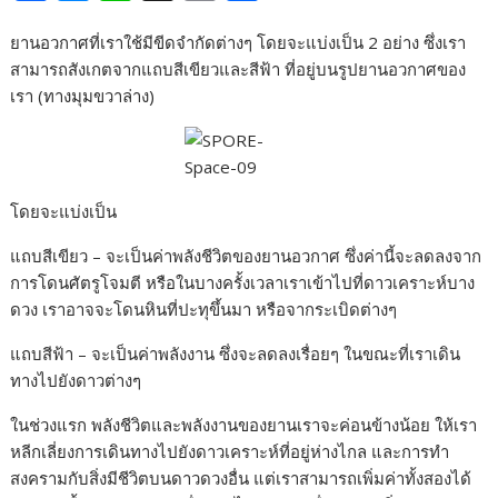
a
e
i
o
h
ยานอวกาศที่เราใช้มีขีดจำกัดต่างๆ โดยจะแบ่งเป็น 2 อย่าง ซึ่งเรา
c
s
n
p
a
สามารถสังเกตจากแถบสีเขียวและสีฟ้า ที่อยู่บนรูปยานอวกาศของ
e
s
e
y
r
เรา (ทางมุมขวาล่าง)
b
e
L
e
o
n
i
o
g
n
โดยจะแบ่งเป็น
k
e
k
r
แถบสีเขียว – จะเป็นค่าพลังชีวิตของยานอวกาศ ซึ่งค่านี้จะลดลงจาก
การโดนศัตรูโจมตี หรือในบางครั้งเวลาเราเข้าไปที่ดาวเคราะห์บาง
ดวง เราอาจจะโดนหินที่ปะทุขึ้นมา หรือจากระเบิดต่างๆ
แถบสีฟ้า – จะเป็นค่าพลังงาน ซึ่งจะลดลงเรื่อยๆ ในขณะที่เราเดิน
ทางไปยังดาวต่างๆ
ในช่วงแรก พลังชีวิตและพลังงานของยานเราจะค่อนข้างน้อย ให้เรา
หลีกเลี่ยงการเดินทางไปยังดาวเคราะห์ที่อยู่ห่างไกล และการทำ
สงครามกับสิ่งมีชีวิตบนดาวดวงอื่น แต่เราสามารถเพิ่มค่าทั้งสองได้