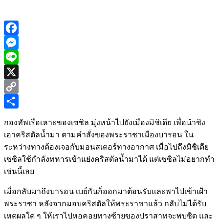
Facebook
Messenger
Line
X
Copy
Link
Share
กองทัพเรือเหาะของเซซิล มุ่งหน้าไปยังเมืองมิชิเดีย เพื่อนำชิง
เอาคริสตัลน้ำมา ตามคำสั่งของพระราชาเมืองบารอน ใน
ระหว่างทางต้องเจอกับมอนสเตอร์ทางอากาศ เมื่อไปถึงมิชิเดีย
เซซิลใช้กำลังทหารเข้าแย่งคริสตัลน้ำมาได้ แต่เซซิลไม่อยากทำ
เช่นนี้เลย
เมื่อกลับมาถึงบารอน เบย์กันก็ออกมาต้อนรับและพาไปเข้าเฝ้า
พระราชา หลังจากมอบคริสตัลให้พระราชาแล้ว กลับไม่ได้รับ
เหตุผลใด ๆ ให้เราไปหอคอยทางซ้ายของปราสาทจะพบซิด และ