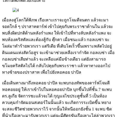
โลกใต้พิภพด้วยเรือเหาะ
เมื่อลงสู่โลกใต้พิภพ เรือเหาะเราจะถูกโจมตีจนตก แล้วจะมา
จอดใกล้ ๆ ปราสาทดาร์ฟ เข้าไปคุยกับพระราชาด้านใน แล้วจะ
พบสิ่งผิดปกติด้านหลังกำแพง ให้เข้าไปที่ทางลับหลังกำแพง จะ
พบห้องคริสตัลและต้องสู้กับ ตุ๊กตา เมื่อชนะแล้ว กอลเบซ่า จะ
โผล่มาทำร้ายพวกเรา แต่ริเดีย ที่เติบโตเร็วขึ้นเพราะพลัดไปอยู่
ดินแดนแห่งสัตว์อสูร จะเข้ามาช่วยเหลือเรากำจัด กอลเบซ่า เมื่อ
กอลเบซ่าเสียท่าแล้ว จะเหลือแค่มือข้างเดียว แต่ยังสามารถ
ขโมยคริสตัลไปได้ กลับไปคุยกับพระราชา แล้วหาทางออกไป
ทางซ้ายของปราสาท เพื่อไปยังหอคอย ปาปิล
เมื่อเดินทางมาถึงหอคอย ปาปิล จะพบกองทัพของดาร์ฟโจมตี
หอคอยอยู่ ให้เราเข้าไปในหอคอยปาปิล บุกขึ้นไปที่ชั้น 7 จะพบ
ดร.ลูเกีย จัดการซะแล้วจะได้ กุญแจไขประตูชั้นที่ 5 เป็นห้อง
ควบคุมกำจัดมอนสเตอร์ในนั้นแล้ว จะเกิดการระเบิดขึ้น หยาง
จะสละชีวิตช่วยพวกเราไว้ จากนั้นให้หนีออกยังชั้น 1 จะพบ ซิด
ที่นำเรือเหาะมารับพวกเรา แต่จะมีศัตรูขับเรือเหาะไล่ล่าพวกเรา