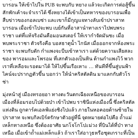
บารอน ให้เข้าไปใน PUB จะพบกับ หยาง แล้วจะเกิดการต่อสู้ขึ้น
สักพักเค้าจะจำเราได้ ซึ่งหยางได้เข้าเป็นทหารของบารอนเพื่อ
สืบข่าวของกอลเบซ่า และเขาก็มีกุญแจทางลับเข้าปราสาท
บารอน เมื่อเข้าไปจะพบ เบย์กันที่อาสานำทางเราไปพบพระ
ราชา แต่ที่แท้จริงมันคือมอนสเตอร์ ให้เรากำจัดมันซะ เมื่อ
พบพระราชา ตัวจริงคือ บอสธาตุน้ำ ไกนัส เมื่อออกจากห้องพระ
ราชา จะพบกับดัก กำแพงจะบีบเข้าหาเรา แต่ด้วยความเสียสละ
ของ พารอมและโพรอม ที่เสกตัวเองเป็นหิน ต้านกำแพงไว้ พวก
เราที่เหลือจะรอดมาได้ ให้ไปขึ้นเรือเหาะ … ทันทีที่ขึ้นสู่บนฟ้า
ไคน์จะปรากฏตัวขึ้น บอกว่า ให้นำคริสตัลดิน มาแลกกับตัวโร
ซ่า
มุ่งหน้าสู่ เมืองทรอยอา ทางตะวันตกเฉียงเหนือของบารอน
เมืองที่ล้อมรอบไปด้วยป่า เข้าไปพบ ราชินีแห่งเมืองนี้ ซึ่งคริสตัล
แห่งดิน ถูกดาร์คเอลฟ์แย่งชิงไปแล้ว ภายในหอคอยด้านซ้ายใน
ปราสาท จะพบกิลเบิร์ตรักษาตัวอยู่ที่นี่ จุดหมายต่อไปคือ ถ้ำแม่
เหล็กทางเหนือ ซึ่งต้องอาศัย นกโจโกโปะม่วง ที่บินได้ที่ป่า ทาง
เหนือ เมื่อเข้าถ้ำแม่เหล็กแล้ว ถ้าเราใส่อาวุธหรือชุดเกราะที่เป็น