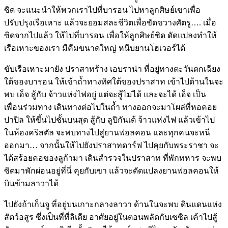
ซิด จะแนะนำให้พวกเราไปที่บารอน ไปหาลูกศิษย์เขาเพื่อ
ปรับปรุงเรือเหาะ แล้วจะยอมสละชีวิตเพื่อขัดขวางศัตรู…. เมื่อ
ซิดจากไปแล้ว ให้ไปที่บารอน เพื่อให้ลูกศิษย์ซิด ดัดแปลงทำให้
เรือเหาะของเรา มีคีมขนาดใหญ่ หนีบยานโฮเวอร์ได้
ขับเรือเหาะมายัง ปราสาทร้าง เอบราน่า ที่อยู่ทางตะวันตกเฉียง
ใต้ของบารอน ให้เข้าถ้ำทางทิศใต้ของปราสาท เข้าไปด้านในจะ
พบ เอ็จ สู้กับ จ้าวแห่งไฟอยู่ แต่จะสู้ไม่ได้ และจะได้ เอ็จ เป็น
เพื่อนร่วมทาง เดินทางต่อไปในถ้ำ ทางออกจะมาโผล่ที่หอคอย
ปาปิล ให้ขึ้นไปชั้นบนสุด สู้กับ ลูปิกันเต้ จ้าวแห่งไฟ แล้วเข้าไป
ในห้องคริสตัล จะพบทางไปสู่ยานฟอลคอน และทุกคนจะหนี
ออกมา… จากนั้นให้ไปยังปราสาทดาร์ฟ ไปคุยกับพระราชา จะ
ได้สร้อยคอของลูก้ามา เดินสำรวจในปราสาท ที่พักทหาร จะพบ
ซิดมาพักผ่อนอยู่ที่นี่ คุยกับเขา แล้วจะดัดแปลงยานฟอลคอนให้
บินข้ามลาวาได้
ไปยังถ้าเก็นจู ที่อยู่บนเกาะกลางลาวา ด้านในจะพบ ดินแดนแห่ง
สัตว์อสูร ซึ่งเป็นที่ที่ลิเดีย อาศัยอยู่ในตอนพลัดกับเซซิล เค้าไปสู้