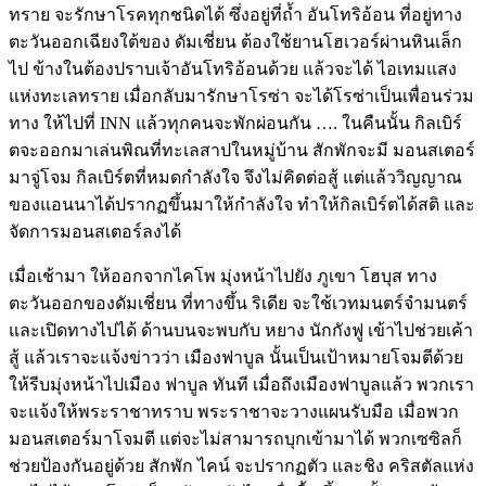
ทราย จะรักษาโรคทุกชนิดได้ ซึ่งอยู่ที่ถ้ำ อันโทริอ้อน ที่อยู่ทาง
ตะวันออกเฉียงใต้ของ ดัมเชี่ยน ต้องใช้ยานโฮเวอร์ผ่านหินเล็ก
ไป ข้างในต้องปราบเจ้าอันโทริอ้อนด้วย แล้วจะได้ ไอเทมแสง
แห่งทะเลทราย เมื่อกลับมารักษาโรซ่า จะได้โรซ่าเป็นเพื่อนร่วม
ทาง ให้ไปที่ INN แล้วทุกคนจะพักผ่อนกัน …. ในคืนนั้น กิลเบิร์
ตจะออกมาเล่นพิณที่ทะเลสาปในหมู่บ้าน สักพักจะมี มอนสเตอร์
มาจู่โจม กิลเบิร์ตที่หมดกำลังใจ จึงไม่คิดต่อสู้ แต่แล้ววิญญาณ
ของแอนนาได้ปรากฏขึ้นมาให้กำลังใจ ทำให้กิลเบิร์ตได้สติ และ
จัดการมอนสเตอร์ลงได้
เมื่อเช้ามา ให้ออกจากไคโพ มุ่งหน้าไปยัง ภูเขา โฮบุส ทาง
ตะวันออกของดัมเชี่ยน ที่ทางขึ้น ริเดีย จะใช้เวทมนตร์จำมนตร์
และเปิดทางไปได้ ด้านบนจะพบกับ หยาง นักกังฟู เข้าไปช่วยเค้า
สู้ แล้วเราจะแจ้งข่าวว่า เมืองฟาบูล นั้นเป็นเป้าหมายโจมตีด้วย
ให้รีบมุ่งหน้าไปเมือง ฟาบูล ทันที เมื่อถึงเมืองฟาบูลแล้ว พวกเรา
จะแจ้งให้พระราชาทราบ พระราชาจะวางแผนรับมือ เมื่อพวก
มอนสเตอร์มาโจมตี แต่จะไม่สามารถบุกเข้ามาได้ พวกเซซิลก็
ช่วยป้องกันอยู่ด้วย สักพัก ไคน์ จะปรากฏตัว และชิง คริสตัลแห่ง