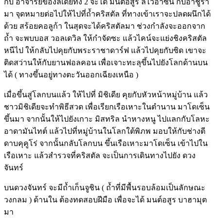
กับ อาจารย์ของลิเดียทั้ง 2 จะได้ มนต์อสูร ลิไวอาซัน กับอาชูร่า
มา จุดหมายต่อไปให้ไปที่ถ้ำคริสตัล ที่ทางเข้าเราจะปลดผนึกได้
ด้วย สร้อยคอลูก้า ในสุดจะได้คริสตัลมา ช่วงกำลังจะออกจาก
ถ้ำ จะพบบอส วอลเดวิล ให้กำจัดซะ แล้วไคน์จะแย่งชิงคริสตัล
หนีไป ให้กลับไปคุยกับพระราชาดาร์ฟ แล้วไปคุยกับซิด เขาจะ
ติดสว่านให้กับยานฟอลคอน เพื่อเจาะทะลุขึ้นไปยังโลกด้านบน
ได้ ( ทางขึ้นอยู่ทางตะวันออกเฉียงเหนือ )
เมื่อขึ้นสู่โลกบนแล้ว ให้ไปที่ มิชิเดีย คุยกับหัวหน้าหมู่บ้าน แล้ว
ชาวมิชิเดียจะทำพิธีสวด เพื่อเรียกเรือเหาะในตำนาน มาโดเซ็น
ขึ้นมา จากนั้นให้ไปยังเกาะ มิสทริล นำหางหนู ไปแลกกับโลหะ
อาดามันไทต์ แล้วไปที่หมู่บ้านในโลกใต้พิภพ มอบให้กับช่างตี
ดาบคุคูโร่ จากนั้นกลับโลกบน ขึ้นเรือเหาะมาโดเซ็น เข้าไปใน
เรือเหาะ แล้วสำรวจที่คริสตัล จะเป็นการเดินทางไปยัง ดวง
จันทร์
บนดวงจันทร์ จะมีถ้ำเก็นจูชิน ( ถ้ำที่มีพื้นรอบล้อมเป็นลักษณะ
วงกลม ) ด้านใน ต้องทดสอบฝีมือ เพื่อจะได้ มนต์อสูร บาฮามุต
มา