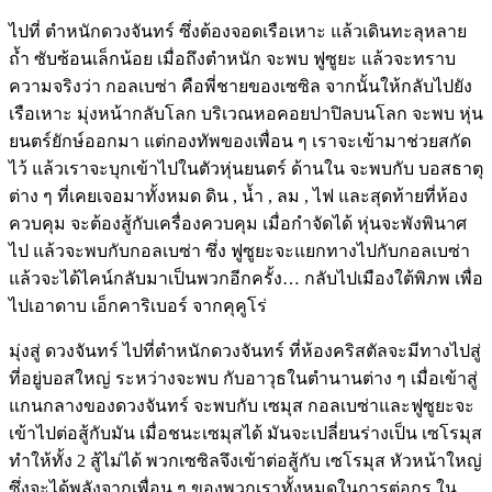
ไปที่ ตำหนักดวงจันทร์ ซึ่งต้องจอดเรือเหาะ แล้วเดินทะลุหลาย
ถ้ำ ซับซ้อนเล็กน้อย เมื่อถึงตำหนัก จะพบ ฟูซูยะ แล้วจะทราบ
ความจริงว่า กอลเบซ่า คือพี่ชายของเซซิล จากนั้นให้กลับไปยัง
เรือเหาะ มุ่งหน้ากลับโลก บริเวณหอคอยปาปิลบนโลก จะพบ หุ่น
ยนตร์ยักษ์ออกมา แต่กองทัพของเพื่อน ๆ เราจะเข้ามาช่วยสกัด
ไว้ แล้วเราจะบุกเข้าไปในตัวหุ่นยนตร์ ด้านใน จะพบกับ บอสธาตุ
ต่าง ๆ ที่เคยเจอมาทั้งหมด ดิน , น้ำ , ลม , ไฟ และสุดท้ายที่ห้อง
ควบคุม จะต้องสู้กับเครื่องควบคุม เมื่อกำจัดได้ หุ่นจะพังพินาศ
ไป แล้วจะพบกับกอลเบซ่า ซึ่ง ฟูซูยะจะแยกทางไปกับกอลเบซ่า
แล้วจะได้ไคน์กลับมาเป็นพวกอีกครั้ง… กลับไปเมืองใต้พิภพ เพื่อ
ไปเอาดาบ เอ็กคาริเบอร์ จากคุคูโร่
มุ่งสู่ ดวงจันทร์ ไปที่ตำหนักดวงจันทร์ ที่ห้องคริสตัลจะมีทางไปสู่
ที่อยู่บอสใหญ่ ระหว่างจะพบ กับอาวุธในตำนานต่าง ๆ เมื่อเข้าสู่
แกนกลางของดวงจันทร์ จะพบกับ เซมุส กอลเบซ่าและฟูซูยะจะ
เข้าไปต่อสู้กับมัน เมื่อชนะเซมุสได้ มันจะเปลี่ยนร่างเป็น เซโรมุส
ทำให้ทั้ง 2 สู้ไม่ได้ พวกเซซิลจึงเข้าต่อสู้กับ เซโรมุส หัวหน้าใหญ่
ซึ่งจะได้พลังจากเพื่อน ๆ ของพวกเราทั้งหมดในการต่อกร ใน