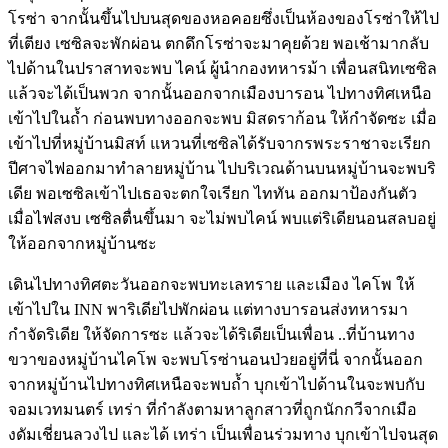
โรซ่า จากนั้นขึ้นไปบนสุดของหอคอยซึ่งเป็นห้องของโรซ่าให้ไป
ที่เตียง เซซิลจะพักผ่อน ตกดึกโรซ่าจะมาคุยด้วย พอเช้ามากลับ
ไปด้านในปราสาทจะพบ ไคน์ ผู้นำกองทหารม้า เพื่อนสนิทเซซิล
แล้วจะได้เป็นพวก จากนั้นออกจากเมืองบารอน ไปทางทิศเหนือ
เข้าไปในถ้ำ ก่อนพบทางออกจะพบ มิสดราก้อน ให้กำจัดซะ เมื่อ
เข้าไปที่หมู่บ้านมิสท์ แหวนที่เซซิลได้รับจากรพระราชาจะเรียก
ปีศาจไฟออกมาทำลายหมู่บ้าน ไปบริเวณด้านบนหมู่บ้านจะพบริ
เดีย พอเซซิลเข้าไปเธอจะตกใจเรียก ไททัน ออกมาป้องกันตัว
เมื่อไฟสงบ เซซิลตื่นขึ้นมา จะไม่พบไคน์ พบแต่ริเดียนอนสลบอยู่
ให้ออกจากหมู่บ้านซะ
เดินไปทางทิศตะวันออกจะพบทะเลทราย และเมือง ไคโพ ให้
เข้าไปใน INN พาริเดียไปพักผ่อน แต่ทางบารอนส่งทหารมา
กำจัดริเดีย ให้จัดการซะ แล้วจะได้ริเดียเป็นเพื่อน ..ที่บ้านทาง
ขวาของหมู่บ้านไคโพ จะพบโรซ่านอนป่วยอยู่ที่นี่ จากนั้นออก
จากหมู่บ้านไปทางทิศเหนือจะพบถ้ำ บุกเข้าไปด้านในจะพบกับ
จอมเวทมนตร์ เทร่า ที่กำลังตามหาลูกสาวที่ถูกนักกวีจากเมือ
งดัมเชี่ยนลวงไป และได้ เทร่า เป็นเพื่อนร่วมทาง บุกเข้าไปจนสุด