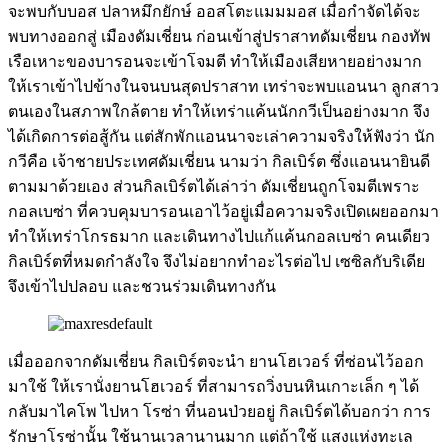
จะพบกับบอส ปลาหมึกยักษ์ ออสโตะแมมมอส เมื่อกำจัดได้จะ
พบทางออกสู่ เมืองดัมเชี่ยน ก่อนเข้าสู่ปราสาทดัมเชี่ยน กองทัพ
เรือเหาะของบารอนจะเข้าโจมตี ทำให้เมืองเสียหายอย่างมาก
ให้เราเข้าไปข้างในจนบนสุดปราสาท เทร่าจะพบแอนนา ลูกสาว
ตนเองในสภาพใกล้ตาย ทำให้เทร่าแค้นนักกวีเป็นอย่างมาก จึง
ได้เกิดการต่อสู้กัน แต่สักพักแอนนาจะเล่าความจริงให้ฟังว่า นัก
กวีคือ เจ้าชายประเทศดัมเชี่ยน นามว่า กิลเบิร์ต ซึ่งแอนนายินดี
ตามมาด้วยเอง ส่วนกิลเบิร์ตได้เล่าว่า ดัมเชี่ยนถูกโจมตีเพราะ
กอลเบซ่า ที่ควบคุมบารอนเอาไว้อยู่เมื่อความจริงเปิดเผยออกมา
ทำให้เทร่าโกรธมาก และเดินทางไปแก้แค้นกอลเบซ่า คนเดียว
กิลเบิร์ตที่หมดกำลังใจ จึงไม่อยากทำอะไรต่อไป เซซิลกับริเดีย
จึงเข้าไปปลอบ และชวนร่วมเดินทางกัน
เมื่อออกจากดัมเชี่ยน กิลเบิร์ตจะนำ ยานโฮเวอร์ ที่ซ่อนไว้ออก
มาใช้ ให้เรานั่งยานโฮเวอร์ ที่สามารถวิ่งบนหินเกาะเล็ก ๆ ได้
กลับมาไคโพ ไปหา โรซ่า ที่นอนป่วยอยู่ กิลเบิร์ตได้บอกว่า การ
รักษาโรซ่านั้น ใช้นานเวลานานมาก แต่ถ้าใช้ แสงแห่งทะเล