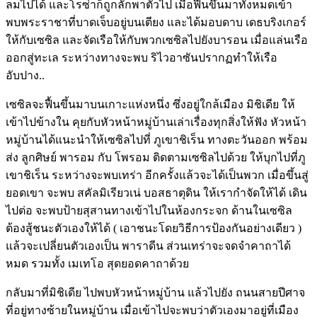
ลมไปได้ และโรซ่าก็ถูกลักพาตัวไป เมื่อฟื้นขึ้นมาทั้งหมดเข้า
พบพระราชาที่บาดเจ็บอยู่บนเตียง และได้มอบดาบ เดธบริงเกอร์
ให้กับเซซิล และจัดเรือให้กับพวกเซซิลไปยังบารอน เมื่อแล่นเรือ
ออกสู่ทะเล ระหว่างทางจะพบ ริไวอาซันปรากฏทำให้เรือ
อับปาง..
เซซิลจะฟื้นขึ้นมาบนเกาะแห่งหนึ่ง ซึ่งอยู่ใกล้เมือง มิชิเดีย ให้
เข้าไปข้างใน คุยกับหัวหน้าหมู่บ้านเล่าเรื่องทุกสิ่งให้ฟัง หัวหน้า
หมู่บ้านได้แนะนำให้เซซิลไปที่ ภูเขาชิเร็น ทางตะวันออก พร้อม
ส่ง ลูกศิษย์ พารอม กับ โพรอม ติดตามเซซิลไปด้วย ให้บุกไปที่ภู
เขาชิเร็น ระหว่างจะพบเทร่า อีกครั้งแล้วจะได้เป็นพวก เมื่อขึ้นสู่
ยอดเขา จะพบ สคัลมิเรียวเน่ บอสธาตุดิน ให้เรากำจัดให้ได้ เดิน
ไปต่อ จะพบป้ายสุสานทางเข้าไปในห้องกระจก ด้านในเซซิล
ต้องสู้ชนะตัวเองให้ได้ ( เอาชนะโดยวิธีการป้องกันอย่างเดียว )
แล้วจะเปลี่ยนตัวเองเป็น พาราดีน ส่วนเทร่าจะจดจำคาถาได้
หมด รวมทั้ง เมเทโอ สุดยอดคาถาด้วย
กลับมาที่มิชิเดีย ไปพบหัวหน้าหมู่บ้าน แล้วไปยัง ถนนสายปีศาจ
ที่อยู่ทางซ้ายในหมู่บ้าน เมื่อเข้าไปจะพบว่าตัวเองมาอยู่ที่เมือง