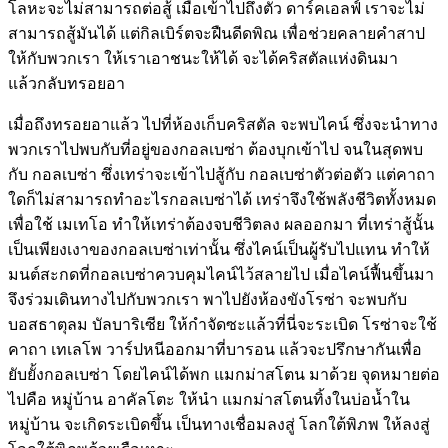
โลหะจะไม่สามารถต่อสู้ เมื่อเข้าไปถึงตัว ดาร์คเอลฟ์ เราจะไม่
สามารถสู้มันได้ แต่กิลเบิร์ตจะฝืนดีดพิณ เพื่อช่วยคลายคำสาป
ให้กับพวกเรา ให้เราเอาชนะให้ได้ จะได้คริสตัลแห่งดินมา
แล้วกลับทรอยอา
เมื่อถึงทรอยอาแล้ว ไปที่ห้องเก็บคริสตัล จะพบไคน์ ซึ่งจะนำทาง
พวกเราไปพบกับที่อยู่ของกอลเบซ่า ต้องบุกเข้าไป จนในสุดพบ
กับ กอลเบซ่า ซึ่งเทร่าจะเข้าไปสู้กับ กอลเบซ่าตัวต่อตัว แต่คาถา
ใดก็ไม่สามารถทำอะไรกอลเบซ่าได้ เทร่าจึงใช้พลังชีวิตทั้งหมด
เพื่อใช้ เมเทโอ ทำให้เทร่าต้องจบชีวิตลง ผลออกมา ที่เทร่าสู้นั้น
เป็นเพียงเงาของกอลเบซ่าเท่านั้น ซึ่งไคน์เป็นผู้รับไปแทน ทำให้
มนต์สะกดที่กอลเบซ่าควบคุมไคน์ไว้สลายไป เมื่อไคน์ฟื้นขึ้นมา
จึงร่วมเดินทางไปกับพวกเรา พาไปยังห้องขังโรซ่า จะพบกับ
บอสธาตุลม บัลบาริเซีย ให้กำจัดซะแล้วที่นี่จะระเบิด โรซ่าจะใช้
คาถา เทเลโพ วาร์ปหนีออกมาที่บารอน แล้วจะปรึกษากันเพื่อ
ยับยั้งกอลเบซ่า โดยไคน์ได้พก แมกม่าสโตน มาด้วย จุดหมายต่อ
ไปคือ หมู่บ้าน อาคัลโตะ ให้นำ แมกม่าสโตนทิ้งในบ่อน้ำใน
หมู่บ้าน จะเกิดระเบิดขึ้น เป็นทางเชื่อมลงสู่ โลกใต้พิภพ ให้ลงสู่