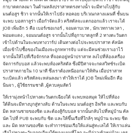
กาบาตตกลงมา ในด้านหลังปราสาทตรงทางน้ำ จะมีทางไปสู้กับ
มนต์อสูร ชิวา จากนั้นให้เราไปยัง หอคอย บริเวณกลางแผนที่ ชั้นบน
จะพบ บอสกาลูร่า เมื่อกำจัดแล้ว คริสตัลจะแตกออกแล้ว เราจะได้
JOB เพิ่มอีก 5 คือ เบอร์เซอเกอร์ , จอมดาบเวท , นักเวทกาลเวลา ,
พ่อมดแดง , จอมมนต์อสูร จากนั้นไปที่อุกาบาตลูกที่ 2 ทางตะวันตก
เข้าไปด้านในจะพบทางวาร์ป เดินทางต่อไปจะพบปราสาท คัลนัค
เมื่อเข้าไปซื้อของในเมืองจะถูกทหารจับ แต่จะมีคนช่วยเราเอาไว้
จากนั้นให้ไปที่เรือจักรกล ที่จอดอยู่หน้าปราสาท ลงไปที่ห้องเครื่อง
จัดการกับบอส แล้วจะพบห้องคริสตัล ซึ่งมีปีศาจจะกดสวิทซ์ระเบิด
ปราสาทภายใน 10 นาที ซึ่งเราต้องหนีออกมาให้ทัน เมื่อปราสาท
ระเบิดแล้ว คริสตัลจะหล่นลงมา ทำให้เราได้ JOB ใหม่เพิ่มอีก คือ
นินจา , ผู้ใช้ธรรมชาติ ,ผู้ควบคุมสัตว์
ให้เรามุ่งหน้าไปทางตะวันตกเฉียงใต้ จะพบหอสมุด ให้ไปที่ห้อง
ใต้ดินจะมีทางบุกสู่ทางลับ ด้านในจะพบ มนต์อสูร อิฟริด และพบกับ
มิด หลานชายของซิด และต้องสู้กับบอส จากนั้นกลับไปที่หมู่บ้าน คัล
นัค ไปที่ PUB จะพบกับ ซิด และให้ขึ้นเรือที่ใกล้ๆ หมู่บ้าน จะพบ ซิด
และ มิด หลานของซิด จะทำการซ่อมเรือให้แล่นสู่ทะเลได้ ให้เราแล่น
เรือไปทางตะวันออกเฉียงใต้ของแผนที่โลก จะมีอ่าวเข้าหมู่บ้าน เคร