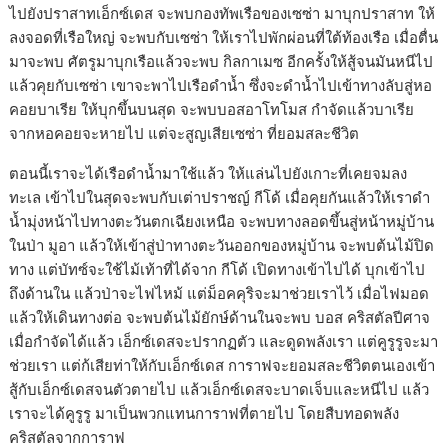
ไปยังปราสาทเอ็กซ์เดส จะพบกองทัพเรือของเซซ่า มาบุกปราสาท ให้
ลงจอดที่เรือใหญ่ จะพบกับเซซ่า ให้เราไปพักผ่อนที่ใต้ท้องเรือ เมื่อตื่น
มาจะพบ ศัตรูมาบุกเรือแล้วจะพบ กิลกาเมซ อีกครั้งให้สู้จนมันหนีไป
แล้วคุยกับเซซ่า เขาจะพาไปเรือดำน้ำ ซึ่งจะดำน้ำไปเข้าทางลับสู่หอ
คอยบาเรีย ให้บุกขึ้นบนสุด จะพบบอสอาโทโมส กำจัดแล้วบาเรีย
จากหอคอยจะหายไป แต่จะสูญเสียเซซ่า ที่ยอมสละชีวิต
ตอนนี้เราจะได้เรือดำน้ำมาใช้แล้ว ให้แล่นไปยังเกาะที่เคยจมลง
ทะเล เข้าไปในสุดจะพบกับเต่าปราชญ์ กีโด้ เมื่อคุยกันแล้วให้เราดำ
น้ำมุ่งหน้าไปทางตะวันตกเฉียงเหนือ จะพบทางลอดขึ้นสู่หน้าหมู่บ้าน
ในป่า มูอา แล้วให้เข้าสู่ป่าทางตะวันออกของหมู่บ้าน จะพบต้นไม้ปิด
ทาง แต่บัทซ์จะใช้ไม้เท้าที่ได้จาก กีโด้ เปิดทางเข้าไปได้ บุกเข้าไป
ถึงด้านใน แล้วป่าจะไฟไหม้ แต่ม็อคคุริจะมาช่วยเราไว้ เมื่อไฟมอด
แล้วให้เดินทางต่อ จะพบต้นไม้ยักษ์ด้านในจะพบ บอส คริสตัลปีศาจ
เมื่อกำจัดได้แล้ว เอ็กซ์เดสจะปรากฏตัว และดูดพลังเรา แต่คูรูรูจะมา
ช่วยเรา แต่ก้เสียท่าให้กับเอ็กซ์เดส การาฟจะยอมสละชีวิตตนเองเข้า
สู้กับเอ็กซ์เดสจนตัวตายไป แล้วเอ็กซ์เดสจะบาดเจ็บและหนีไป แล้ว
เราจะได้คูรูรู มาเป็นพวกแทนการาฟที่ตายไป โดยสืบทอดพลัง
คริสตัลจากการาฟ