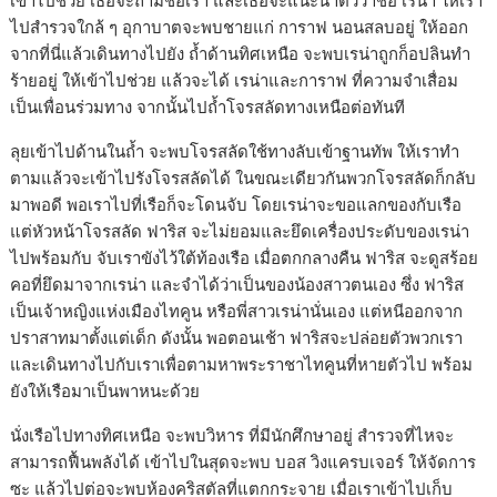
เข้าไปช่วย เธอจะถามชื่อเรา และเธอจะแนะนำตัวว่าชื่อ เรน่า ให้เรา
ไปสำรวจใกล้ ๆ อุกาบาตจะพบชายแก่ การาฟ นอนสลบอยู่ ให้ออก
จากที่นี่แล้วเดินทางไปยัง ถ้ำด้านทิศเหนือ จะพบเรน่าถูกก็อปลินทำ
ร้ายอยู่ ให้เข้าไปช่วย แล้วจะได้ เรน่าและการาฟ ที่ความจำเสื่อม
เป็นเพื่อนร่วมทาง จากนั้นไปถ้ำโจรสลัดทางเหนือต่อทันที
ลุยเข้าไปด้านในถ้ำ จะพบโจรสลัดใช้ทางลับเข้าฐานทัพ ให้เราทำ
ตามแล้วจะเข้าไปรังโจรสลัดได้ ในขณะเดียวกันพวกโจรสลัดก็กลับ
มาพอดี พอเราไปที่เรือก็จะโดนจับ โดยเรน่าจะขอแลกของกับเรือ
แต่หัวหน้าโจรสลัด ฟาริส จะไม่ยอมและยึดเครื่องประดับของเรน่า
ไปพร้อมกับ จับเราขังไว้ใต้ท้องเรือ เมื่อตกกลางคืน ฟาริส จะดูสร้อย
คอที่ยึดมาจากเรน่า และจำได้ว่าเป็นของน้องสาวตนเอง ซึ่ง ฟาริส
เป็นเจ้าหญิงแห่งเมืองไทคูน หรือพี่สาวเรน่านั่นเอง แต่หนีออกจาก
ปราสาทมาตั้งแต่เด็ก ดังนั้น พอตอนเช้า ฟาริสจะปล่อยตัวพวกเรา
และเดินทางไปกับเราเพื่อตามหาพระราชาไทคูนที่หายตัวไป พร้อม
ยังให้เรือมาเป็นพาหนะด้วย
นั่งเรือไปทางทิศเหนือ จะพบวิหาร ที่มีนักศึกษาอยู่ สำรวจที่ไหจะ
สามารถฟื้นพลังได้ เข้าไปในสุดจะพบ บอส วิงแครบเจอร์ ให้จัดการ
ซะ แล้วไปต่อจะพบห้องคริสตัลที่แตกกระจาย เมื่อเราเข้าไปเก็บ