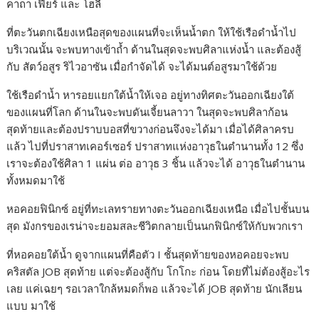
คาถา เฟียร์ และ โฮลี่
ที่ตะวันตกเฉียงเหนือสุดของแผนที่จะเห็นน้ำตก ให้ใช้เรือดำน้ำไป
บริเวณนั้น จะพบทางเข้าถ้ำ ด้านในสุดจะพบศิลาแห่งน้ำ และต้องสู้
กับ สัตว์อสูร ริไวอาซัน เมื่อกำจัดได้ จะได้มนต์อสูรมาใช้ด้วย
ใช้เรือดำน้ำ หารอยแยกใต้น้ำให้เจอ อยู่ทางทิศตะวันออกเฉียงใต้
ของแผนที่โลก ด้านในจะพบดันเจี้ยนลาวา ในสุดจะพบศิลาก้อน
สุดท้ายและต้องปราบบอสที่ขวางก่อนจึงจะได้มา เมื่อได้ศิลาครบ
แล้ว ไปที่ปราสาทเคอร์เซอร์ ปราสาทแห่งอาวุธในตำนานทั้ง 12 ซึ่ง
เราจะต้องใช้ศิลา 1 แผ่น ต่อ อาวุธ 3 ชิ้น แล้วจะได้ อาวุธในตำนาน
ทั้งหมดมาใช้
หอคอยฟินิกซ์ อยู่ที่ทะเลทรายทางตะวันออกเฉียงเหนือ เมื่อไปชั้นบน
สุด มังกรของเรน่าจะยอมสละชีวิตกลายเป็นนกฟินิกซ์ให้กับพวกเรา
ที่หอคอยใต้น้ำ ดูจากแผนที่คือตัว I ชั้นสุดท้ายของหอคอยจะพบ
คริสตัล JOB สุดท้าย แต่จะต้องสู้กับ โกโกะ ก่อน โดยที่ไม่ต้องสู้อะไร
เลย แค่เฉยๆ รอเวลาใกล้หมดก็พอ แล้วจะได้ JOB สุดท้าย นักเลียน
แบบ มาใช้