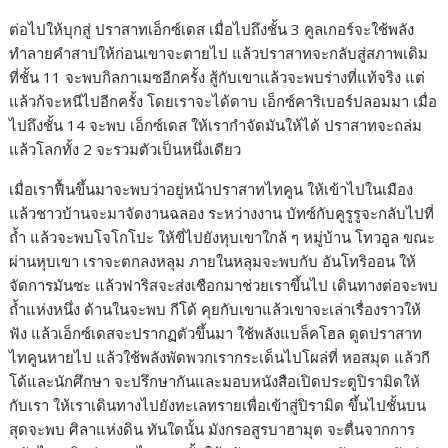
ต่อไปให้บุกสู่ ปราสาทเอ็กซ์เดส เมื่อไปถึงชั้น 3 คูลเกอร์จะใช้พลัง
ทำลายคำสาปให้ก่อนเขาจะตายไป แล้วปราสาทจะกลับสู่สภาพเดิม
ที่ชั้น 11 จะพบกิลกาเมซอีกครั้ง สู้กับเขาแล้วจะพบร่างที่แท้จริง แต่
แล้วก้จะหนีไปอีกครั้ง โดยเราจะได้ดาบ เอ็กซ์คาริเบอร์ปลอมมา เมื่อ
ไปถึงชั้น 14 จะพบ เอ็กซ์เดส ให้เรากำจัดมันให้ได้ ปราสาทจะถล่ม
แล้วโลกทั้ง 2 จะรวมตัวเป็นหนึ่งเดียว
เมื่อเราฟื้นขึ้นมาจะพบว่าอยู่หน้าปราสาทไทคูน ให้เข้าไปในเมือง
แล้วชาวบ้านจะมาจัดงานฉลอง ระหว่างงาน บัทซ์กับคูรูรูจะกลับไปที่
ถ้ำ แล้วจะพบโจโกโปะ ให้ขี่ไปยังหุบเขาใกล้ ๆ หมู่บ้าน โทวอูล ขณะ
ผ่านหุบเขา เราจะตกลงหลุม ภายในหลุมจะพบกับ อันโทริออน ให้
จัดการมันซะ แล้วฟาริสจะส่งเชือกมาช่วยเราขึ้นไป เดินทางต่อจะพบ
ถ้ำแห่งหนึ่ง ด้านในจะพบ กีโด้ คุยกับเขาแล้วเขาจะเล่าเรื่องราวให้
ฟัง แล้วเอ็กซ์เดสจะปรากฏตัวขึ้นมา ใช้พลังแบล็คโฮล ดูดปราสาท
ไทคูนหายไป แล้วใช้พลังพัดพวกเรากระเด็นไปโผล่ที่ หอสมุด แล้วกี
โด้และนักศึกษา จะปรึกษากันและมอบหนังสือเปิดประตูปิรามิดให้
กับเรา ให้เราเดินทางไปยังทะเลทรายเพื่อเข้าสู่ปิรามิด ขึ้นไปชั้นบน
สุดจะพบ ศิลาแห่งดิน ทันใดนั้น มังกรอสูรบาฮามุต จะตื่นจากการ