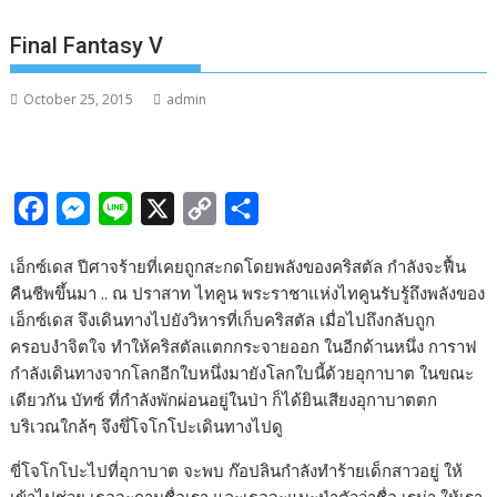
Final Fantasy V
October 25, 2015
admin
F
M
L
X
C
S
a
e
i
o
h
เอ็กซ์เดส ปีศาจร้ายที่เคยถูกสะกดโดยพลังของคริสตัล กำลังจะฟื้น
c
s
n
p
a
คืนชีพขึ้นมา .. ณ ปราสาท ไทคูน พระราชาแห่งไทคูนรับรู้ถึงพลังของ
e
s
e
y
r
เอ็กซ์เดส จึงเดินทางไปยังวิหารที่เก็บคริสตัล เมื่อไปถึงกลับถูก
b
e
L
e
ครอบงำจิตใจ ทำให้คริสตัลแตกกระจายออก ในอีกด้านหนึ่ง การาฟ
กำลังเดินทางจากโลกอีกใบหนึ่งมายังโลกใบนี้ด้วยอุกาบาต ในขณะ
o
n
i
เดียวกัน บัทซ์ ที่กำลังพักผ่อนอยู่ในป่า ก็ได้ยินเสียงอุกาบาตตก
o
g
n
บริเวณใกล้ๆ จึงขึ่โจโกโปะเดินทางไปดู
k
e
k
ขี่โจโกโปะไปที่อุกาบาต จะพบ ก๊อปลินกำลังทำร้ายเด็กสาวอยู่ ให้
r