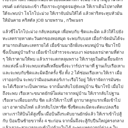
เซนต์ แต่ก่อนจะเข้า เรือเราจะถูกดูดจมสู่ทะเล ให้เราเดินไปทางทิศ
ใต้จะพบป่า โจโกโปะม่วง ให้เราจับมันให้ได้ แล้วฟาริสจะทุบหัวมัน
ให้มันคาย คริสตัล JOB นายพราน , กวีพเนจร
แล้วขี่โจโกโปะม่วง กลับหอสมุด เพื่อพบกับ ซิดและมิด แล้วให้ไปยัง
ทะเลทรายทางตะวันตกของหอสมุด จะพบกับบอส เมื่อกำจัดมันได้จะ
สามารถเดินทะเลทรายได้ เมื่อข้ามมาอีกฝั่งจะพบหมู่บ้าน ชิมาโรบิ
ซึ่งเป็นหมู่บ้านร้าง เมื่อเข้าไปสำรวจจะพบเงา พ่อของเรน่าตามที่ต่าง
ๆ ให้เราตามให้พบ แล้วเราจะตกหลุมพราง ให้เราลุยในดันเจี้ยนจักร
กลแห่งนี้ แล้วจะพบแท่นสี่เหลี่ยมซึ่งจะวาร์ปเรามาที่ ฐานเก็บเรือเหาะ
และจะพบกับซิดและมิดอีกครั้ง ซึ่ง ทั้ง 2 ได้ซ่อมเรือเหาะให้เรา เมื่อ
เราออกบิน จะพบว่ามีมอนสเตอร์เกาะเรือไว้อยู่ ให้เราจัดการมันซะ
จะได้เรือเหาะเป็นพาหนะ จากนั้นกลับไปยังหมู่บ้าน ชิมาโรบิ เมื่อไป
ถึงจะพบ เรือเหาะขนาดยักษ์โผล่มาจากหมู่บ้าน ให้เรากลับไปฐาน
เรือเหาะเพื่อบอกกับ ซิด แล้วให้เราไปที่ อุกาบาตลูกแรกเพื่อเข้าไป
เอา อาดามันไทด์ แล้วกลับไปหาซิด ซึ่งซิดและมิดจะดัดแปลงเรือ
เหาะเราให้บินได้สูงขึ้น เมื่อบินถึงระดับยานยักษ์แล้ว ให้เราเข้าไปสู้
กับ ป้อมปืนซ้ายขวาทั้ง 4 ซะก่อน จากนั้นจึงจะสู้กับปืนใหญ่ตรงกลาง
แล้วเราจะสามารถบุกเข้าไปด้านในได้ จะพบเหตุการณ์ต่าง ๆ ใน