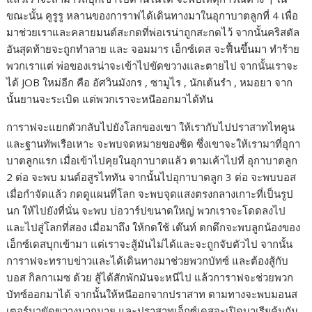
ขณะนั้น คูรูรู หลานของการาฟได้เดินทางมาในอุกาบาตลูกที่ 4 เพื่อ
มาช่วยเราและคลายมนต์สะกดที่พ่อเรน่าถูกสะกดไว้ จากนั้นคริสตัล
อันสุดท้ายจะถูกทำลาย และ จอมมาร เอ็กซ์เดส จะฟื้นขึ้นมา ทำร้าย
พวกเราแต่ พ่อของเรน่าจะเข้าไปขัดขวางและตายไป จากนั้นเราจะ
ได้ JOB ใหม่อีก คือ อัศวินมังกร , ซามูไร , นักเต้นรำ , หมอยา จาก
นั้นยานจะระเบิด แต่พวกเราจะหนีออกมาได้ทัน
การาฟจะแยกตัวกลับไปยังโลกของเขา ให้เรากับไปปราสาทไทคูน
และฐานทัพเรือเหาะ จะพบจดหมายของซิด ซึ่งเขาจะให้เรามาที่อุกา
บาตลูกแรก เมื่อเข้าไปคุยในอุกาบาตแล้ว ตามเค้าไปที่ อุกาบาตลูก
2 ต่อ จะพบ มนต์อสูรไททัน จากนั้นไปอุกาบาตลูก 3 ต่อ จะพบบอส
เมื่อกำจัดแล้ว กดดูแผนที่โลก จะพบจุดแสงตรงกลางเกาะที่เป็นรูป
นก ให้ไปยังที่นั่น จะพบ บ่อวาร์ปขนาดใหญ่ พวกเราจะโดดลงไป
และไปสู่โลกที่สอง เมื่อมาถึง ให้กดใช้ เต๊นท์ ตกดึกจะพบลูกน้องของ
เอ็กซ์เดสบุกเข้ามา แต่เราจะสู้มันไม่ได้และจะถูกจับตัวไป จากนั้น
การาฟจะทราบข่าวและได้เดินทางมาช่วยพวกบัทซ์ และต้องสู้กับ
บอส กิลกาเมซ ด้วย สู้ได้สักพักมันจะหนีไป แล้วการาฟจะช่วยพวก
บัทซ์ออกมาได้ จากนั้นให้หนีออกจากปราสาท ตามทางจะพบมอนส
เตอร์มาขัดขวางมากมาย และปราสาทเอ็กซ์เดสจะเปิดบาเรียคุ้มกัน