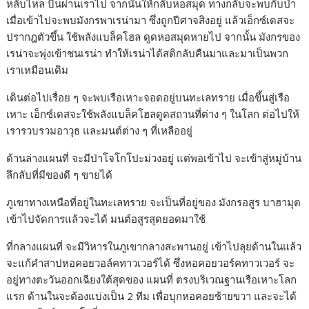
หลับไหล บินผ่านเราไป จากนั้นให้กลับหอสมุด ทางกลับจะพบกับป่า
เมื่อเข้าไปจะพบมังกรพาเรน่ามา ซึ่งถูกปีศาจสิงอยู่ แล้วเอ็กซ์เดสจะ
ปรากฎตัวขึ้น ใช้พลังแบล็คโฮล ดูดหอสมุดหายไป จากนั้น มังกรของ
เรน่าจะพุ่งเข้าชนเรน่า ทำให้เรน่าได้สติกลับคืนมาและมาเป็นพวก
เราเหมือนเดิม
เดินต่อไปเรื่อย ๆ จะพบเรือเหาะจอดอยู่บนทะเลทราย เมื่อขึ้นสู่เรือ
เหาะ เอ็กซ์เดสจะใช้พลังแบล็คโฮลดูดสถานที่ต่าง ๆ ในโลก ต่อไปให้
เรารวบรวมอาวุธ และมนต์ต่าง ๆ ที่เหลืออยู่
ด้านล่างแผนที่ จะมีป่าโจโกโปะม่วงอยู่ แต่พอเข้าไป จะเข้าสู่หมู่บ้าน
ลึกลับที่มีของดี ๆ ขายได้
ภูเขาทางเหนือที่อยู่ในทะเลทราย จะเป็นที่อยู่ของ มังกรอสูร บาฮามุต
เข้าไปจัดการแล้วจะได้ มนต์อสูรสุดยอดมาใช้
ที่กลางแผนที่ จะมีวิหารในภูเขากลางสะพานอยู่ เข้าไปลุยด้านในแล้ว
จะแก้คำสาปหอคอยวอล์คทาวเวอร์ได้ ซึ่งหอคอยวอร์คทาวเวอร์ จะ
อยู่ทางตะวันออกเฉียงใต้สุดของ แผนที่ ตรงบริเวณฐานเรือเหาะโลก
แรก ด้านในจะต้องแบ่งเป็น 2 ทีม เพื่อบุกหอคอยซ้ายขวา และจะได้