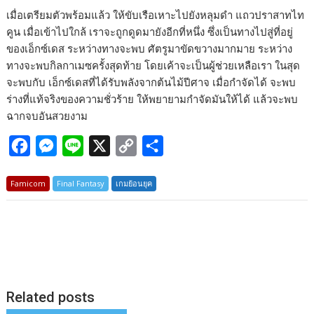
เมื่อเตรียมตัวพร้อมแล้ว ให้ขับเรือเหาะไปยังหลุมดำ แถวปราสาทไท
คูน เมื่อเข้าไปใกล้ เราจะถูกดูดมายังอีกที่หนึ่ง ซึ่งเป็นทางไปสู่ที่อยู่
ของเอ็กซ์เดส ระหว่างทางจะพบ ศัตรูมาขัดขวางมากมาย ระหว่าง
ทางจะพบกิลกาเมซครั้งสุดท้าย โดยเค้าจะเป็นผู้ช่วยเหลือเรา ในสุด
จะพบกับ เอ็กซ์เดสที่ได้รับพลังจากต้นไม้ปีศาจ เมื่อกำจัดได้ จะพบ
ร่างที่แท้จริงของความชั่วร้าย ให้พยายามกำจัดมันให้ได้ แล้วจะพบ
ฉากจบอันสวยงาม
F
M
L
X
C
S
a
e
i
o
h
Famicom
Final Fantasy
เกมย้อนยุค
c
s
n
p
a
e
s
e
y
r
b
e
L
e
o
n
i
o
g
n
k
e
k
Related posts