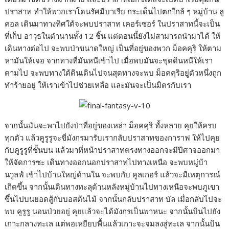
ปราสาท ทำให้พวกเราโดนรัศมีบาเรีย กระเด็นไปตกใกล้ ๆ หมู่บ้าน ลู
คอล เดินมาทางทิศใต้จะพบปราสาท เคอร์เซอร์ ในปราสาทนี้จะเป็น
ที่เก็บ อาวุธในตำนานทั้ง 12 ชิ้น แต่ตอนนี้ยังไม่สามารถนำมาได้ ให้
เดินทางต่อไป จะพบป่าขนาดใหญ่ เป็นที่อยู่ของพวก ม็อคคุริ ให้ตาม
หามันให้เจอ จากทางที่มันหนีเข้าไป เมื่อพบมันจะขุดดินหนีให้เรา
ตามไป จะพบทางใต้ดินเดินไปจนสุดทางจะพบ ม็อคคุริอยู่ตัวหนึ่งถูก
ทำร้ายอยู่ ให้เราเข้าไปช่วยเหลือ และมันจะเป็นมิตรกับเรา
จากนั้นมันจะพาไปยังป่าที่อยู่ของเหล่า ม็อคคุริ ทั้งหลาย คุยให้ครบ
ทุกตัว แล้วคูรูรูจะขี่มังกรมารับเรากลับปราสาทของการาฟ ให้ไปคุย
กับคูรูรูที่ชั้นบน แล้วมาที่หน้าปราสาทตรงทางออกจะมีปีศาจออกมา
ให้จัดการซะ เดินทางออกนอกปราสาทไปทางเหนือ จะพบหมู่บ้า
นวูลฟ์ เข้าไปบ้านใหญ่ด้านใน จะพบกับ คูลเกอร์ แล้วจะมีเหตุการณ์
เกิดขึ้น จากนั้นเดินทางทะลุด้านหลังหมู่บ้านไปทางเหนือจะพบภูเขา
ขึ้นไปบนยอดสู้กับบอสต้นไม้ จากนั้นกลับปราสาท บัล เมื่อกลับไปจะ
พบ คูรูรู นอนป่วยอยู่ คุยแล้วจะได้มังกรเป็นพาหนะ จากนั้นบินไปยัง
เกาะกลางทะเล แต่พอเหยียบพื้นแล้วเกาะจะจมลงสู่ทะเล จากนั้นบิน