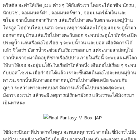
คริสตัล จะทำให้เกิด JOB ต่าง ๆ ให้กับตัวเรา โดยจะได้อาชีพ นักรบ ,
นักบวช , จอมมนตร์ดำ , จอมมนตร์ขาว , จอมมนตร์น้ำเงิน และ
ขโมย จากนั้นออกจากวิหาร แล่นเรือไปทางตะวันตก จะพบหมู่บ้าน
โทรอูล ไปบ้านใหญ่บนสุด จะพบเหตุการณ์และได้กุญแจประตูน้ำมา
ออกจากหมู่บ้านแล่นเรือไปทางตะวันออก จะพบประตูน้ำ บัทซ์จะเปิด
ประตูน้ำ แล่นเรือต่อไปเรื่อย ๆ จะพบน้ำวน และบอส เมื่อจัดการได้
แล้ว ชิโดร่า มังกรน้ำจะช่วยดันเรือเราออกมา แต่จะหายสาปสญไป
จากนั้นเราจะมาติดอยู่ที่ซากเรืออัปปาง ภายในเรือนี้ จะพบแผนที่โลก
ให้หาให้เจอ จะอยู่บนโต๊ะในเรือลำใดลำหนึ่ง เดินต่อไปเรื่อย ๆ จะพบ
กับบอส ไซเรน เมื่อกำจัดได้แล้ว เราจะขึ้นฝั่งเดินต่อไปจะพบหมู่บ้าน
คาเวน จากนั้นเดินทางออกจากหมู่บ้านไปทางทิศเหนือ จะพบกับ
ภูเขา ระหว่างทางจะพบบอส จัดการแล้วขึ้นไปบนยอดสุดจะพบ
มังกรของเรน่า แล้วจะมีเหตุการณ์รักษามังกร แล้วเราจะได้มังกรมา
เป็นพาหนะ
ใช้มังกรบินมาที่ปราสาทไทคูน จะพบเหตุการณ์ จากนั้น ขี่มังกรไปยัง
หมู่บ้าน วอลส์ ทางทิศใต้ เมื่อเข้าปราสาทไปคุยกับพระราชา จะเกิดอุ