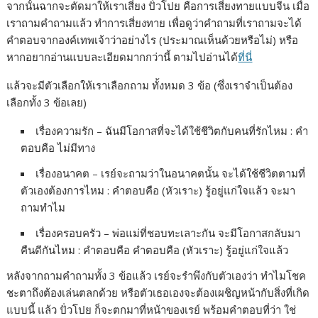
จากนั้นฉากจะตัดมาให้เราเสี่ยง ปั่วโปย คือการเสี่ยงทายแบบจีน เมื่อ
เราถามคำถามแล้ว ทำการเสี่ยงทาย เพื่อดูว่าคำถามที่เราถามจะได้
คำตอบจากองค์เทพเจ้าว่าอย่างไร (ประมาณเห็นด้วยหรือไม่) หรือ
หากอยากอ่านแบบละเอียดมากกว่านี้ ตามไปอ่านได้
ที่นี่
แล้วจะมีตัวเลือกให้เราเลือกถาม ทั้งหมด 3 ข้อ (ซึ่งเราจำเป็นต้อง
เลือกทั้ง 3 ข้อเลย)
เรื่องความรัก – ฉันมีโอกาสที่จะได้ใช้ชีวิตกับคนที่รักไหม : คำ
ตอบคือ ไม่มีทาง
เรื่องอนาคต – เรย์จะถามว่าในอนาคตนั้น จะได้ใช้ชีวิตตามที่
ตัวเองต้องการไหม : คำตอบคือ (หัวเราะ) รู้อยู่แก่ใจแล้ว จะมา
ถามทำไม
เรื่องครอบครัว – พ่อแม่ที่ชอบทะเลาะกัน จะมีโอกาสกลับมา
คืนดีกันไหม : คำตอบคือ คำตอบคือ (หัวเราะ) รู้อยู่แก่ใจแล้ว
หลังจากถามคำถามทั้ง 3 ข้อแล้ว เรย์จะรำพึงกับตัวเองว่า ทำไมโชค
ชะตาถึงต้องเล่นตลกด้วย หรือตัวเธอเองจะต้องเผชิญหน้ากับสิ่งที่เกิด
แบบนี้ แล้ว ปั่วโปย ก็จะตกมาที่หน้าของเรย์ พร้อมคำตอบที่ว่า ใช่