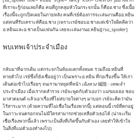
ที่เราจะรู้ก่อนเลยก็คือ คนที่ถูกคลุมหัวในกระจกนั้น ก็คืออ.ชาง ซึ่งเนื้อ
เรื่องนี้จะถูกเปิดเผยในภายหลัง คนที่เรย์ต้องการจะเล่นงานคืออ.หยิน
แต่คนที่รับเคราะห์คืออ.ชาง (เพราะเรย์ชอบอ.ชางแต่เข้าใจผิดคิดว่า
อ.หยินและอ.ชางเป็นแฟนกัน เลยจะเล่นงานอ.หยิน)[/su_spoiler]
พบเทพเจ้าประจำเมือง
กลับมาที่ฉากเดิม แต่กระจกในห้องแตกทั้งหมด รวมถึงอ.หยินที่
หายตัวไป เรย์ซึ่งก็ยังเชื่ออยู่ว่า เป็นเพราะอ.หยิน ที่ก่อเรื่องขึ้น ให้เรา
เดินต่อเข้าไปเรื่อยๆ จนเรามาหยุดที่หน้า
เฉิงหวง
城隍 :
เทพเจ้า
ประจำเมือง เมื่อเรากดสำรวจ เรย์จะพูดกับตัวเองว่า แม่ของเธอ ชอบ
มาสวดมนต์ แล้วเอาเรื่องที่ไม่สบายใจต่างๆ มาบอก เรย์จะคิดว่ามัน
ไร้สาระมาก (ด้วยความที่ไม่เชื่อในเรื่องพวกนี้) แต่ตอนนี้ เรย์ที่ตกอยู่
ในภาวะจนตรอกจนไม่มีใครสามารถช่วยเหลือตัวเธอได้ (น่าจะเริ่ม
เชื่อเรื่องพวกนี้แล้ว เพราะเป็นสิ่งที่เกิดขึ้นกับตัวเอง เลยทำให้เข้าใจ
ในสิ่งที่แม่ตัวเองทำลงไป)