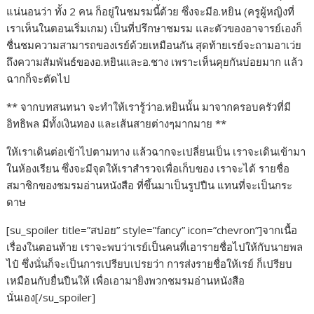
แน่นอนว่า ทั้ง 2 คน ก็อยู่ในชมรมนี้ด้วย ซึ่งจะมีอ.หยิน (ครูผู้หญิงที่
เราเห็นในตอนเริ่มเกม) เป็นที่ปรึกษาชมรม และตัวของอาจารย์เองก็
ชื่นชมความสามารถของเรย์ด้วยเหมือนกัน สุดท้ายเรย์จะถามอาเว่ย
ถึงความสัมพันธ์ของอ.หยินและอ.ชาง เพราะเห็นคุยกันบ่อยมาก แล้ว
ฉากก็จะตัดไป
** จากบทสนทนา จะทำให้เรารู้ว่าอ.หยินนั้น มาจากครอบครัวที่มี
อิทธิพล มีทั้งเงินทอง และเส้นสายต่างๆมากมาย **
ให้เราเดินต่อเข้าไปตามทาง แล้วฉากจะเปลี่ยนเป็น เราจะเดินเข้ามา
ในห้องเรียน ซึ่งจะมีจุดให้เราสำรวจเพื่อเก็บของ เราจะได้ รายชื่อ
สมาชิกของชมรมอ่านหนังสือ ที่ขึ้นมาเป็นรูปปืน แทนที่จะเป็นกระ
ดาษ
[su_spoiler title=”สปอย” style=”fancy” icon=”chevron”]จากเนื้อ
เรื่องในตอนท้าย เราจะพบว่าเรย์เป็นคนที่เอารายชื่อไปให้กับนายพล
ไป๋ ซึ่งนั่นก็จะเป็นการเปรียบเปรยว่า การส่งรายชื่อให้เรย์ ก็เปรียบ
เหมือนกับยื่นปืนให้ เพื่อเอามายิงพวกชมรมอ่านหนังสือ
นั่นเอง[/su_spoiler]