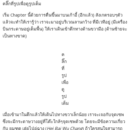
คลิ๊กที่รูปเพื่อดูรูปเต็ม
เริ่ม Chapter นี้ด้วยการตื่นขึ้นมาบนเก้าอี้ (อีกแล้ว) สังเกตรอบๆตัว
แล้วจะทำให้เรารู้ว่า เราจะมาอยู่บริเวณลานกว้าง ที่มีเวทีอยู่ (มีเครื่อง
บินกระดาษอยู่เต็มพื้น) ให้เราเดินเข้าตึกทางด้านขวามือ (ด้านซ้ายจะ
เป็นทางขาด)
ค
ลิ๊ก
ที่
รูป
เพื่อ
ดู
รูป
เต็ม
เมื่อเข้ามาในตึกแล้วให้เดินไปทางขวาเล็กน้อย เราจะเจอกับจุดเซพ
ซึ่งจะมีกระดาษวางอยู่ที่โต๊ะใกล้ๆจุดเซพด้วย โดยจะมีข้อความเกี่ยว
กับ ยมฑูต เฮ่ยไป่อู่ฉาง (
Hei Bai Wu Chang
) ถ้าใครสนใจสามารถ