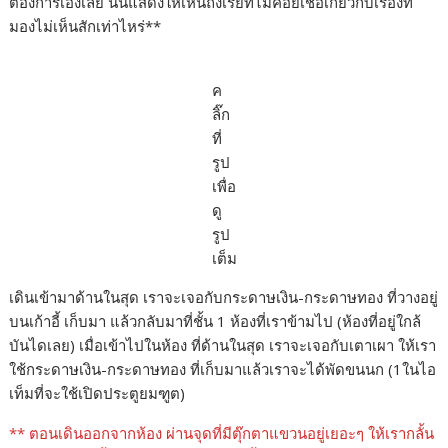
ต้องการเองเลย นั่นแสดงให้เห็นถึงเรย์ที่ไม่ค่อยเชื่อเกี่ยวกับเรื่องที่
มองไม่เห็นสักเท่าไหร่**
ค
ลิ๊ก
ที่
รูป
เพื่อ
ดู
รูป
เต็ม
เดินเข้ามาด้านในสุด เราจะเจอกับกระดาษเงิน-กระดาษทอง ที่วางอยู่
บนเก้าอี้ เก็บมา แล้วกลับมาที่ชั้น 1 ห้องที่เราข้ามไป (ห้องที่อยู่ใกล้
บันไดเลย) เมื่อเข้าไปในห้อง ที่ด้านในสุด เราจะเจอกับเตาเผา ให้เรา
ใช้กระดาษเงิน-กระดาษทอง ที่เก็บมาแล้วเราจะได้พัดขนนก (1ในไอ
เท็มที่จะใช้เปิดประตูยมฑูต)
** ตอนเดินออกจากห้อง ผ่านจุดที่มีตุ๊กตาแขวนอยู่เยอะๆ ให้เรากลั้น