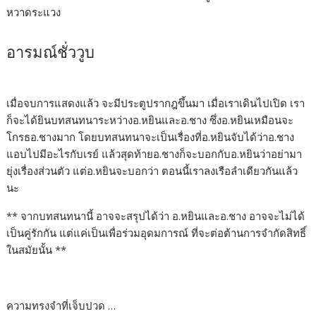
หวาดระแวง
อารมณ์ชั่ววูบ
เมื่อจบการแสดงแล้ว จะมีประตูปรากฎขึ้นมา เมื่อเราเดินไปเปิด เรา
ก็จะได้ยินบทสนทนาระหว่างอ.หยินและอ.ชาง ซึ่งอ.หยินเหมือนจะ
โกรธอ.ชางมาก โดยบทสนทนาจะเป็นเรื่องที่อ.หยินจับได้ว่าอ.ชาง
แอบไปมีอะไรกับเรย์ แล้วสุดท้ายอ.ชางก็จะบอกกับอ.หยินว่าอย่ามา
ยุ่งเรื่องส่วนตัว แต่อ.หยินจะบอกว่า ตอนนี้เราลงเรือลำเดียวกันแล้ว
นะ
** จากบทสนทนานี้ อาจจะสรุปได้ว่า อ.หยินและอ.ชาง อาจจะไม่ได้
เป็นคู่รักกัน แต่แค่เป็นเพื่อร่วมอุดมการณ์ ที่จะต่อต้านการจำกัดสิทธิ์
ในสมัยนั้น **
ความทรงจำที่เจ็บปวด …