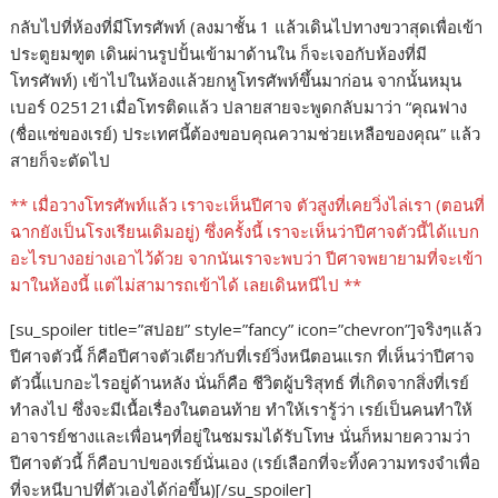
กลับไปที่ห้องที่มีโทรศัพท์ (ลงมาชั้น 1 แล้วเดินไปทางขวาสุดเพื่อเข้า
ประตูยมฑูต เดินผ่านรูปปั้นเข้ามาด้านใน ก็จะเจอกับห้องที่มี
โทรศัพท์) เข้าไปในห้องแล้วยกหูโทรศัพท์ขึ้นมาก่อน จากนั้นหมุน
เบอร์ 025121เมื่อโทรติดแล้ว ปลายสายจะพูดกลับมาว่า “คุณฟาง
(ชื่อแซ่ของเรย์) ประเทศนี้ต้องขอบคุณความช่วยเหลือของคุณ” แล้ว
สายก็จะตัดไป
** เมื่อวางโทรศัพท์แล้ว เราจะเห็นปีศาจ ตัวสูงที่เคยวิ่งไล่เรา (ตอนที่
ฉากยังเป็นโรงเรียนเดิมอยู่) ซึ่งครั้งนี้ เราจะเห็นว่าปีศาจตัวนี้ได้แบก
อะไรบางอย่างเอาไว้ด้วย จากนันเราจะพบว่า ปีศาจพยายามที่จะเข้า
มาในห้องนี้ แต่ไม่สามารถเข้าได้ เลยเดินหนีไป **
[su_spoiler title=”สปอย” style=”fancy” icon=”chevron”]จริงๆแล้ว
ปีศาจตัวนี้ ก็คือปีศาจตัวเดียวกับที่เรย์วิ่งหนีตอนแรก ที่เห็นว่าปีศาจ
ตัวนี้แบกอะไรอยู่ด้านหลัง นั่นก็คือ ชีวิตผู้บริสุทธ์ ที่เกิดจากสิ่งที่เรย์
ทำลงไป ซึ่งจะมีเนื้อเรื่องในตอนท้าย ทำให้เรารู้ว่า เรย์เป็นคนทำให้
อาจารย์ชางและเพื่อนๆที่อยู่ในชมรมได้รับโทษ นั่นก็หมายความว่า
ปีศาจตัวนี้ ก็คือบาปของเรย์นั่นเอง (เรย์เลือกที่จะทิ้งความทรงจำเพื่อ
ที่จะหนีบาปที่ตัวเองได้ก่อขึ้น)[/su_spoiler]