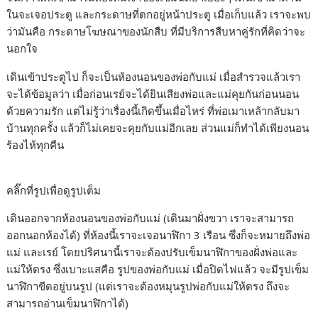
ในจะเจอประตู และกระดาษที่ตกอยู่หน้าประตู เมื่อเก็บแล้ว เราจะพบ
ว่ามันคือ กระดาษโฆษณาของนักสืบ ที่มีบริการสืบหาคู่รักที่คิดว่าจะ
นอกใจ
เดินเข้าประตูไป ก็จะเป็นห้องนอนของพ่อกับแม่ เมื่อสำรวจแล้วเรา
จะได้ข้อมูลว่า เมื่อก่อนเรย์จะได้ยินเสียงพ่อและแม่คุยกันก่อนนอน
ด้วยความรัก แต่ไม่รู้ว่าเรื่องนี้เกิดขึ้นเมื่อไหร่ ที่พ่อเมาเหล้ากลับมา
บ้านทุกครั้ง แล้วก็ไม่เคยจะคุยกับแม่อีกเลย ส่วนแม่ก็ทำได้เพียงนอน
ร้องไห้ทุกคืน
คลิ๊กที่รูปเพื่อดูรูปเต็ม
เดินออกจากห้องนอนของพ่อกับแม่ (เดินมาฝั่งขวา เราจะสามารถ
ออกนอกห้องได้) ที่ห้องนี้เราจะเจอนาฬิกา 3 เรือน ซึ่งก็จะหมายถึงพ่อ
แม่ และเรย์ โดยปริศนานี้เราจะต้องปรับเข็มนาฬิกาของฝั่งพ่อและ
แม่ให้ตรง ซึ่งเบาะแสคือ รูปของพ่อกับแม่ เมื่อปิดไฟแล้ว จะมีรูปเข็ม
นาฬิกาขีดอยู่บนรูป (แต่เราจะต้องหมุนรูปพ่อกับแม่ให้ตรง ถึงจะ
สามารถอ่านเข็มนาฬิกาได้)