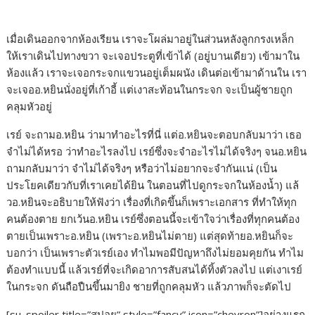
เมื่อเดินออกจากห้องเรียน เราจะโผล่มาอยู่ในส่วนหลังลูกกรงเหล็ก
ให้เราเดินไปทางขวา จะเจอประตูที่เข้าได้ (อยู่บานเดียว) เข้ามาใน
ห้องแล้ว เราจะเจอกระจกแขวนอยู่เต็มผนัง เดินต่อเข้ามาด้านใน เรา
จะเจออ.หยินนั่งอยู่ที่เก้าอี้ แต่เงาสะท้อนในกระจก จะเป็นผู้ชายถูก
คลุมหัวอยู่
เรย์ จะถามอ.หยิน ว่ามาทำอะไรที่นี่ แต่อ.หยินจะตอบกลับมาว่า เธอ
จำไม่ได้หรอ ว่าทำอะไรลงไป เรย์ซึ่งจะจำอะไรไม่ได้จริงๆ จนอ.หยิน
ถามกลับมาว่า จำไม่ได้จริงๆ หรือว่าไม่อยากจะจำกันแน่ (เป็น
ประโยคเดียวกับที่เราเคยได้ยิน ในตอนที่ไปดูกระจกในห้องน้ำ) แล้
วอ.หยินจะอธิบายให้ฟังว่า เรื่องที่เกิดขึ้นก็เพราะเอกสาร ที่ทำให้ทุก
คนต้องตาย ยกเว้นอ.หยิน เรย์ซึ่งตอนนี้จะเข้าใจว่าเรื่องที่ทุกคนต้อง
ตายเป็นเพราะอ.หยิน (เพราะอ.หยินไม่ตาย) แต่สุดท้ายอ.หยินก็จะ
บอกว่า เป็นเพราะตัวเรย์เอง ทำไมพอมีปัญหาถึงไม่ยอมคุยกัน ทำไม
ต้องทำแบบนี้ แล้วเรย์ที่จะเกิดอาการสับสนได้ทิ้งตัวลงไป แต่เงาเรย์
ในกระจก ดันถือปืนขึ้นมายิง ชายที่ถูกคลุมหัว แล้วภาพก็จะตัดไป
[su_spoiler title=”สปอย” style=”fancy” icon=”chevron”]อย่างแรก