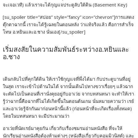
จะเจอเวที) แล้วเราจะได้กุญแจประตูลับใต้ดิน (Basement Key)
[su_spoiler title=”สปอย” style=”fancy” icon=”chevron”]การแสดง
ตุ๊กตาฉากนี้ เราจะได้รู้เฉลยในตอนหลัง ว่าแท้จริงแล้ว คือการสำเร็จ
โทษ อ.หยินและอ.ชาง นั่นเอง[/su_spoiler]
เริ่มสงสัยในความสัมพันธ์ระหว่างอ.หยินและ
อ.ชาง
เดินกลับไปที่คุกใต้ดิน ให้เราใช้กุญแจที่พึ่งได้มา กับประตูบานที่อยู่
ในสุด เราจะเข้าไปด้านในได้ จากนั้นเดินไปทางขวาเรื่อยๆ แล้วฉาก
จะตัดไปเป็นตอนที่เรานั่งคุยอยู่กับอาเว่ย จากบทสนทนา จะทำให้เรา
รู้ว่าฉากนี้คือฉากที่ไม่ได้เกิดขึ้นในตอนต้นเกม นั่นหมายความว่า เรย์
และอาเว่ยรู้จักกันมาก่อนหน้านี้แล้ว (ก่อนหน้าที่จะเกิดเรื่องทั้งหมด)
โดยในบทสนทนา จะมีประมาณว่า
อาเว่ยที่นัดเรย์มาคุยกัน เกี่ยวกับเรื่องชมรมอ่านหนังสือ ที่จะให้
นักเรียนอ่านหนังสือต้องห้ามต่างๆ (หนังสือเกี่ยวกับคอมมิวนิสต์) และ