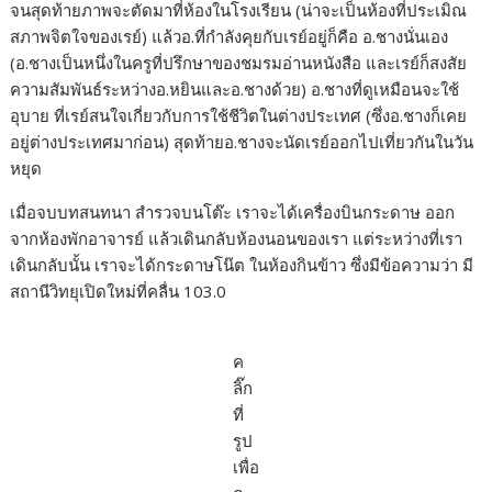
จนสุดท้ายภาพจะตัดมาที่ห้องในโรงเรียน (น่าจะเป็นห้องที่ประเมิณ
สภาพจิตใจของเรย์) แล้วอ.ที่กำลังคุยกับเรย์อยู่ก็คือ อ.ชางนั่นเอง
(อ.ชางเป็นหนึ่งในครูที่ปรึกษาของชมรมอ่านหนังสือ และเรย์ก็สงสัย
ความสัมพันธ์ระหว่างอ.หยินและอ.ชางด้วย) อ.ชางที่ดูเหมือนจะใช้
อุบาย ที่เรย์สนใจเกี่ยวกับการใช้ชีวิตในต่างประเทศ (ซึ่งอ.ชางก็เคย
อยู่ต่างประเทศมาก่อน) สุดท้ายอ.ชางจะนัดเรย์ออกไปเที่ยวกันในวัน
หยุด
เมื่อจบบทสนทนา สำรวจบนโต๊ะ เราจะได้เครื่องบินกระดาษ ออก
จากห้องพักอาจารย์ แล้วเดินกลับห้องนอนของเรา แต่ระหว่างที่เรา
เดินกลับนั้น เราจะได้กระดาษโน๊ต ในห้องกินข้าว ซึ่งมีข้อความว่า มี
สถานีวิทยุเปิดใหม่ที่คลื่น 103.0
ค
ลิ๊ก
ที่
รูป
เพื่อ