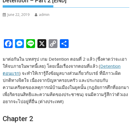
Detention – Part 2 [END]
June 22, 2019
admin
F
M
L
X
C
S
a
e
i
o
h
มาต่อกันใน บทสรุป เกม Detention ตอนที่ 2 แล้ว (ซึ่งคาดว่าจะเอา
c
s
n
p
a
ให้จบภายในพาทนี้เลย) โดยเนื้อเรื่องจากตอนที่แล้ว (
Detention
e
s
e
y
r
ตอนแรก
) จะทำให้เรารู้ถึงข้อมูลบางส่วนเกี่ยวกับเรย์ ที่มีภาวะผิด
b
e
L
e
ปกติทางจิตใจ เนื่องจากปัญหาครอบครัว และประกอบกับ
ความเครียดของเหตุการณ์บ้านเมืองในยุคนั้น (กฎอัยการศึกที่ออกมา
o
n
i
เพื่อริดรอนสิทธิและความคิดของประชาชน) จนมีความรู้สึกว่าตัวเอง
o
g
n
อยากจะไปอยู่ที่อื่น (ต่างประเทศ)
k
e
k
r
Chapter 2