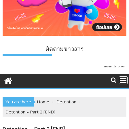
ติดตามข่าวสาร
tensunitdepot.com
You are here
Home
Detention
Detention – Part 2 [END]