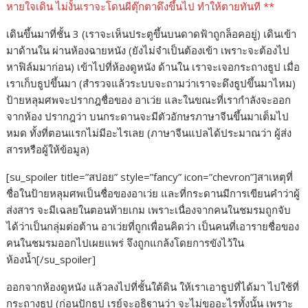
หายใจเดิน ไม่งั้นเราจะโดนผีตุ๊กตาดึงขึ้นไป ทำให้ตายทันที **
เดินขึ้นมาที่ชั้น 3 (เราจะเห็นประตูขึ้นบนดาดฟ้าถูกล็อคอยู่) เดินเข้า
มาด้านใน ผ่านห้องฉายหนัง (ยังไม่จำเป็นต้องเข้า เพราะจะต้องไป
หาฟิล์มมาก่อน) เข้าไปที่ห้องดูหนัง ด้านใน เราจะเจอกระถางธูป เมื่อ
เราเก็บธูปขึ้นมา (สำรวจแล้วระบบจะถามว่าเราจะดึงธูปขึ้นมาไหม)
ป้ายหลุมศพจะปรากฎชื่อของ อาเว่ย และในขณะที่เรากำลังจะออก
จากห้อง ปรากฎว่า บนกระดานจะมีตัวอักษรภาษาจีนขึ้นมาเต็มไป
หมด ทั้งที่ตอนแรกไม่มีอะไรเลย (ภาษาจีนแปลได้ประมาณว่า ผู้ส่ง
สารหรือผู้ให้ข้อมูล)
[su_spoiler title=”สปอย” style=”fancy” icon=”chevron”]สาเหตุที่
ชื่อในป้ายหลุมศพเป็นชื่อของอาเว่ย และที่กระดานมีการเขียนคำว่าผู้
ส่งสาร จะมีเฉลยในตอนท้ายเกม เพราะเนื่องจากคนในชมรมถูกจับ
ได้ว่าเป็นกลุ่มต่อต้าน อาเว่ยที่ถูกเพื่อนคิดว่า เป็นคนที่เอารายชื่อของ
คนในชมรมออกไปเผยแพร่ จึงถูกแกล้งโดยการขังไว้ใน
ห้องน้ำ[/su_spoiler]
ออกจากห้องดูหนัง แล้วลงไปที่ชั้นใต้ดิน ให้เราเอาธูปที่ได้มา ไปใช้ที่
กระถางธูป (ก่อนปักธูป เรย์จะอธิฐานว่า จะไม่ขออะไรทั้งนั้น เพราะ