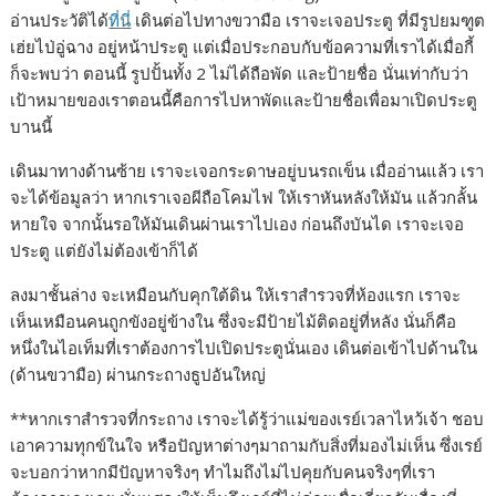
อ่านประวัติได้
ที่
นี่
เดินต่อไปทางขวามือ เราจะเจอประตู ที่มีรูปยมฑูต
เฮ่ยไป่อู่ฉาง อยู่หน้าประตู แต่เมื่อประกอบกับข้อความที่เราได้เมื่อกี้
ก็จะพบว่า ตอนนี้ รูปปั้นทั้ง 2 ไม่ได้ถือพัด และป้ายชื่อ นั่นเท่ากับว่า
เป้าหมายของเราตอนนี้คือการไปหาพัดและป้ายชื่อเพื่อมาเปิดประตู
บานนี้
เดินมาทางด้านซ้าย เราจะเจอกระดาษอยู่บนรถเข็น เมื่ออ่านแล้ว เรา
จะได้ข้อมูลว่า หากเราเจอผีถือโคมไฟ ให้เราหันหลังให้มัน แล้วกลั้น
หายใจ จากนั้นรอให้มันเดินผ่านเราไปเอง ก่อนถึงบันได เราจะเจอ
ประตู แต่ยังไม่ต้องเข้าก็ได้
ลงมาชั้นล่าง จะเหมือนกับคุกใต้ดิน ให้เราสำรวจที่ห้องแรก เราจะ
เห็นเหมือนคนถูกขังอยู่ข้างใน ซึ่งจะมีป้ายไม้ติดอยู่ที่หลัง นั่นก็คือ
หนึ่งในไอเท็มที่เราต้องการไปเปิดประตูนั่นเอง เดินต่อเข้าไปด้านใน
(ด้านขวามือ) ผ่านกระถางธูปอันใหญ่
**หากเราสำรวจที่กระถาง เราจะได้รู้ว่าแม่ของเรย์เวลาไหว้เจ้า ชอบ
เอาความทุกข์ในใจ หรือปัญหาต่างๆมาถามกับสิ่งที่มองไม่เห็น ซึ่งเรย์
จะบอกว่าหากมีปัญหาจริงๆ ทำไมถึงไม่ไปคุยกับคนจริงๆที่เรา