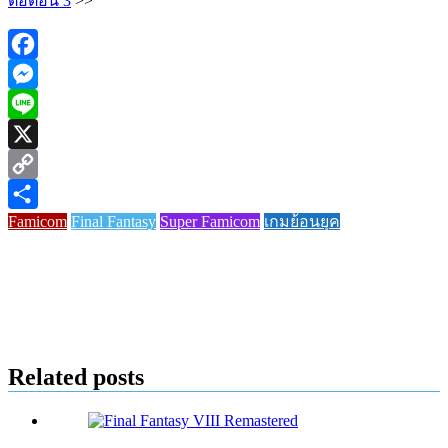
ต่อตอน 3
>>
Facebook
Messenger
Line
X
Copy
Famicom
Final Fantasy
Super Famicom
เกมย้อนยุค
Link
Share
Related posts