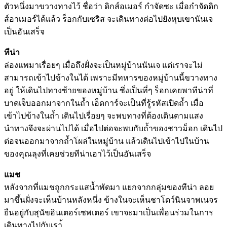
ตัวหนึ่งมาขวางทางไว้ ชื่อว่า ดิกส์อเมอร์ กำจัดซะ เมื่อกำจัดดิก
ส์อาเมอร์ได้แล้ว ร็อกกับเซริส จะเดินทางต่อไปยังหุบเขานันเจ
เป็นอันเสร็จ
ทีน่า
ล่องแพมาเรื่อยๆ เมื่อถึงฝั่งจะเป็นหมู่บ้านนันเจ แต่เราจะไม่
สามารถเข้าไปข้างในได้ เพราะมีทหารของหมู่บ้านนี้ขวางทาง
อยู่ ให้เดินไปทางซ้ายของหมู่บ้าน ซึ่งเป็นที่ๆ ร็อกเคยพาทีน่าที่
บาดเจ็บออกมาจากในถ้ำ เอ็ดการ์จะเป็นที่รู้รหัสเปิดถ้ำ เมื่อ
เข้าไปข้างในถ้ำ เดินไปเรื่อยๆ จะพบทางที่ต้องเดินตามแสง
นำทางจึงจะผ่านไปได้ เมื่อไปต่อจะพบกับถ้ำของชาวม็อก เดินไป
ต่อจนออกมาจากถ้ำโผล่ในหมู่บ้าน แล้วเดินไปเข้าไปในบ้าน
ของคุณลุงที่เคยช่วยทีน่าเอาไว้เป็นอันเสร็จ
แมช
หลังจากที่แมชถูกกระแสน้ำพัดมา แยกจากกลุ่มของทีน่า ลอย
มาขึ้นฝั่งจะเห็นบ้านหลังหนึ่ง ข้างในจะเห็นชาโดว์นินจาพเนจร
ยืนอยู่กับสุนัขอินเตอร์เซพเตอร์ เขาจะมาเป็นเพื่อนร่วมในการ
เดินทางไปกับเรา้