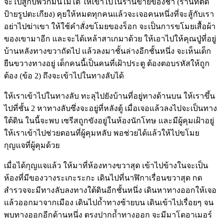
จะไปสู้กับพวกมันไม่ได้ ให้เข้าไปในร้านขายของชำ (ร้านที่ติด
ป้ายรูปตะเกียง) คุยให้หมดทุกคนแล้วจะเจอคนหนึ่งที่จะสู้กับเรา
อย่าไปฆ่าเขา ให้ใช้คำสั่งขโมยของร็อก จะเป็นการขโมยเสื้อผ้า
ของเขามาอีก และจะได้เหล้าสาเกมาด้วย ให้เอาไปให้คุณปู่ที่อยู่
บ้านหลังทางขวาถัดไป แล้วลงมาชั้นล่างอีกชั้นหนึ่ง จะเห็นเด็ก
ยืนขวางทางอยู่ เด็กคนนี้เป็นคนที่เฝ้าประตู ต้องตอบรหัสให้ถูก
ต้อง (ข้อ 2) ถึงจะเข้าไปในทางลับได้
ให้เราเข้าไปในทางลับ ทะลุไปยังบ้านที่อยู่ทางด้านบน ให้เราขึ้น
ไปที่ชั้น 2 หาทางลับซึ่งจะอยู่ที่หลังตู้ เมื่อเจอแล้วลงไปจะเป็นทาง
ใต้ดิน ในนี้จะพบ เซรีสถูกขังอยู่ในห้องนักโทษ และมีผู้คุมเฝ้าอยู่
ให้เราเข้าไปช่วยตอนที่ผู้คุมหลับ พอช่วยได้แล้วให้ไปขโมย
กุญแจที่ผู้คุมด้วย
เมื่อได้กุญแจแล้ว ให้มาที่ห้องทางขวาสุด เข้าไปข้างในจะเป็น
ห้องที่มีของวางระเกะระกะ เดินไปที่นาฬิกาเรื่อนขวาสุด กด
สำรวจจะมีทางลับลงทางใต้ดินอีกชั้นหนึ่ง เดินหาทางออกให้เจอ
แล้วออกมาจากเมือง เดินไปถ้ำทางซ้ายบน เดินเข้าไปเรื่อยๆ จน
พบทางออกอีกด้านหนึ่ง ตรงปากถ้ำทางออก จะมีมาโดอาเมอร์