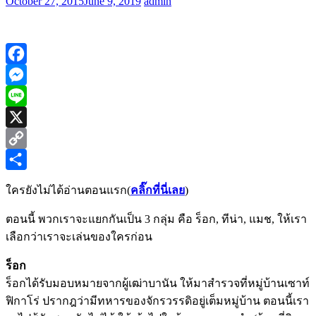
October 27, 2015
June 9, 2019
admin
Facebook
Messenger
Line
X
Copy
Link
Share
ใครยังไม่ได้อ่านตอนแรก(
คลิ๊กที่นี่เลย
)
ตอนนี้ พวกเราจะแยกกันเป็น 3 กลุ่ม คือ ร็อก, ทีน่า, แมช, ให้เรา
เลือกว่าเราจะเล่นของใครก่อน
ร็อก
ร็อกได้รับมอบหมายจากผู้เฒ่าบานัน ให้มาสำรวจที่หมู่บ้านเซาท์
ฟิกาโร่ ปรากฎว่ามีทหารของจักรวรรดิอยู่เต็มหมู่บ้าน ตอนนี้เรา