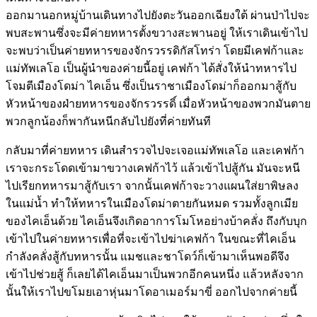
ออกมานอกหมู่บ้านเดินทางไปยังตะวันออกเฉียงใต้ ผ่านป่าไปจะ
พบสะพานซึ่งจะมีค่ายทหารตั้งขวางสะพานอยู่ ให้เราเดินเข้าไป
จะพบว่าเป็นค่ายทหารของจักรวรรดิกัสโทร่า โดยมีเคฟก้าและ
แม่ทัพเลโอ เป็นผู้นำของค่ายนี้อยู่ เคฟก้า ได้สั่งให้นำทหารไป
โจมตีเมืองโดม่า ไคเอ็น ซึ่งเป็นราชาเมืองโดม่าก็ออกมาสู้กับ
หัวหน้าของฝ่ายทหารของจักรวรรดิ์ เมื่อหัวหน้าของพวกมันตาย
พวกลูกน้องก็พากันหนีกลับไปยังที่ค่ายทันที
กลับมาที่ค่ายทหาร เดินสำรวจไปจะเจอแม่ทัพเลโอ และเคฟก้า
เราจะกระโดดเข้ามาขวางเคฟก้าไว้ แล้วเข้าไปสู้กัน มันจะหนี
ไปเรียกทหารมาสู้กับเรา จากนั้นเคฟก้าจะวางแผนใส่ยาพิษลง
ในแม่น้ำ ทำให้ทหารในเมืองโดม่าตายกันหมด รวมทั้งลูกเมีย
ของไคเอ็นด้วย ไคเอ็นจึงเกิดอาการโมโหอย่างบ้าคลั่ง ถึงกับบุก
เข้าไปในค่ายทหารเพื่อที่จะเข้าไปฆ่าเคฟก้า ในขณะที่ไคเอ็น
กำลังคลั่งสู้กับทหารนั้น แมชและชาโดว์ก็เข้ามาเห็นพอดีจึง
เข้าไปช่วยสู้ ก็เลยได้ไคเอ็นมาเป็นพวกอีกคนหนึ่ง แล้วหลังจาก
นั้นให้เราไปขโมยเอาหุ่นมาโดอาเมอร์มาขี่ ออกไปจากค่ายนี้