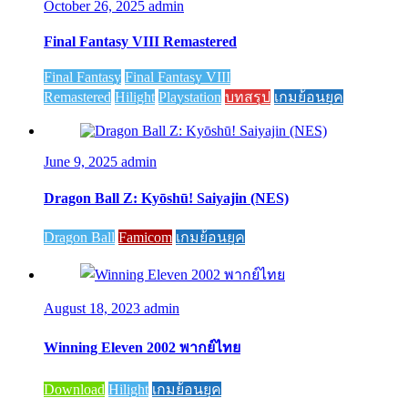
October 26, 2025
admin
Final Fantasy VIII Remastered
Final Fantasy
Final Fantasy VIII
Remastered
Hilight
Playstation
บทสรุป
เกมย้อนยุค
June 9, 2025
admin
Dragon Ball Z: Kyōshū! Saiyajin (NES)
Dragon Ball
Famicom
เกมย้อนยุค
August 18, 2023
admin
Winning Eleven 2002 พากย์ไทย
Download
Hilight
เกมย้อนยุค