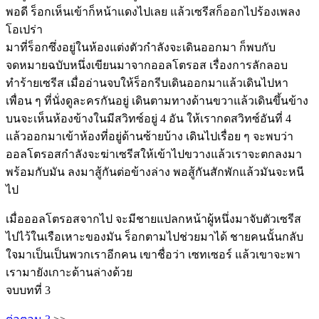
พอดี ร็อกเห็นเข้าก็หน้าแดงไปเลย แล้วเซรีสก็ออกไปร้องเพลง
โอเปร่า
มาที่ร็อกซึ่งอยู่ในห้องแต่งตัวกำลังจะเดินออกมา ก็พบกับ
จดหมายฉบับหนึ่งเขียนมาจากออลโตรอส เรื่องการลักลอบ
ทำร้ายเซรีส เมื่ออ่านจบให้ร็อกรีบเดินออกมาแล้วเดินไปหา
เพื่อน ๆ ที่นั่งดูละครกันอยู่ เดินตามทางด้านขวาแล้วเดินขึ้นข้าง
บนจะเห็นห้องข้างในมีสวิทซ์อยู่ 4 อัน ให้เรากดสวิทซ์อันที่ 4
แล้วออกมาเข้าห้องที่อยู่ด้านซ้ายบ้าง เดินไปเรื่อย ๆ จะพบว่า
ออลโตรอสกำลังจะฆ่าเซรีสให้เข้าไปขวางแล้วเราจะตกลงมา
พร้อมกับมัน ลงมาสู้กันต่อข้างล่าง พอสู้กันสักพักแล้วมันจะหนี
ไป
เมื่อออลโตรอสจากไป จะมีชายแปลกหน้าผู้หนึ่งมาจับตัวเซรีส
ไปไว้ในเรือเหาะของมัน ร็อกตามไปช่วยมาได้ ชายคนนั้นกลับ
ใจมาเป็นเป็นพวกเราอีกคน เขาชื่อว่า เซทเซอร์ แล้วเขาจะพา
เรามายังเกาะด้านล่างด้วย
จบบทที่ 3