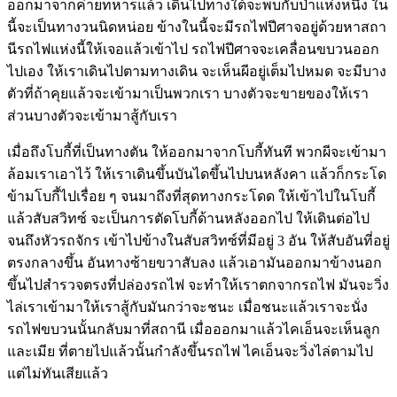
ออกมาจากค่ายทหารแล้ว เดินไปทางใต้จะพบกับป่าแห่งหนึ่ง ใน
นี้จะเป็นทางวนนิดหน่อย ข้างในนี้จะมีรถไฟปีศาจอยู่ด้วยหาสถา
นีรถไฟแห่งนี้ให้เจอแล้วเข้าไป รถไฟปีศาจจะเคลื่อนขบวนออก
ไปเอง ให้เราเดินไปตามทางเดิน จะเห็นผีอยู่เต็มไปหมด จะมีบาง
ตัวที่ถ้าคุยแล้วจะเข้ามาเป็นพวกเรา บางตัวจะขายของให้เรา
ส่วนบางตัวจะเข้ามาสู้กับเรา
เมื่อถึงโบกี้ที่เป็นทางตัน ให้ออกมาจากโบกี้ทันที พวกผีจะเข้ามา
ล้อมเราเอาไว้ ให้เราเดินขึ้นบันไดขึ้นไปบนหลังคา แล้วก็กระโด
ข้ามโบกี้ไปเรื่อย ๆ จนมาถึงที่สุดทางกระโดด ให้เข้าไปในโบกี้
แล้วสับสวิทซ์ จะเป็นการตัดโบกี้ด้านหลังออกไป ให้เดินต่อไป
จนถึงหัวรถจักร เข้าไปข้างในสับสวิทซ์ที่มีอยู่ 3 อัน ให้สับอันที่อยู่
ตรงกลางขึ้น อันทางซ้ายขวาสับลง แล้วเอามันออกมาข้างนอก
ขึ้นไปสำรวจตรงที่ปล่องรถไฟ จะทำให้เราตกจากรถไฟ มันจะวิ่ง
ไล่เราเข้ามาให้เราสู้กับมันกว่าจะชนะ เมื่อชนะแล้วเราจะนั่ง
รถไฟขบวนนั้นกลับมาที่สถานี เมื่อออกมาแล้วไคเอ็นจะเห็นลูก
และเมีย ที่ตายไปแล้วนั้นกำลังขึ้นรถไฟ ไคเอ็นจะวิ่งไล่ตามไป
แต่ไม่ทันเสียแล้ว