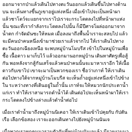
ออกมาจากป่าแล้วเดินไปทางตะวันออกแล้วเดินขึ้นไปทางด้าน
บน จะเห็นทางขึ้นภูเขาอยู่แห่งหนึ่ง เมื่อเข้าไปจะเป็นหน้าผา
แล้วชาโดว์จะแยกจากเราไปเราจะกระโดดลงไปที่หน้าผาแห่ง
นั้น ขณะที่เรากำลังกระโดดลงไปนั้น ก็มีปีศาจโผล่ออกมาจาก
น้ำตก กำจัดมันซะให้หมด เมื่อลงมาถึงพื้นน้ำเราจะสลบไป แล้ว
จะมีคนป่าคนหนึ่งเข้ามาช่วยเราแล้วจากไป ให้เราเดินไปทาง
ตะวันออกเฉียงเหนือ จะพบหมู่บ้านโมบรีส เข้าไปในหมู่บ้านเพื่อ
ซื้อ เนื้อดาว มาเก็บไว้ แล้วออกมานอกหมู่บ้าน เดินหาศัตรูเพื่อสู้
กัน พอหลังจากสู้กันเสร็จแล้วคนป่าคนนั้นจะมาหาเราอีก ให้เนื้อ
ดาวกับเขาไป เขาจะมาเป็นพวกของเรา ชื่อว่าเกาท์ ให้เราเดิน
ต่อไปทางใต้จากหมู่บ้านโมบรีส จะเห็นถ้ำอยู่แห่งหนึ่งเข้าไปข้าง
ใน ระหว่างทางที่เดินอยู่ในถ้ำนั้น เกาท์จะให้หมวกนักประดาน้ำ
แก่เรา ทำให้เราสามารถดำน้ำได้ เดินต่อไปจะเห็นหน้าผาให้เรา
กระโดดลงไปข้างล่างแล้วดำน้ำต่อไป
เมื่อเราดำน้ำมาถึงหมู่บ้านนิเคอา ให้เราเดินเข้าไปคุยกับ กัปตัน
เรือ เลือกข้อสอง เราจะออกเดินทางไปยังหมู่บ้านนันเจ
เมื่อพวกเราทุกคนมารวมตัวกันที่หมู่บ้านนันเจแล้ว มีรายงานมา