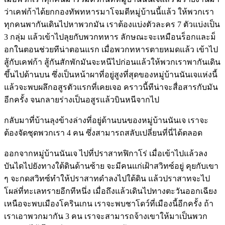
ว่าเคฟก้าได้ยกกองทัพทหารมาโจมตีหมู่บ้านนี้แล้ว ให้พวกเรา
ทุกคนพากันเดินไปหาพวกมัน เราต้องแบ่งตัวละคร 7 ตัวแบ่งเป็น
3 กลุ่ม แล้วเข้าไปลุยกับพวกทหาร ลักษณะจะเหมือนร็อกและม็
อกในตอนช่วยทีน่าตอนแรก เมื่อพวกทหารตายหมดแล้ว เข้าไป
สู้กับเคฟก้า สู้กันสักพักมันจะหนีไปก่อนแล้วให้พวกเราพากันเดิน
ขึ้นไปด้านบน ซึ่งเป็นหน้าผาที่อยู่สูงที่สุดของหมู่บ้านนันเจแห่งนี้
แล้วจะพบผลึกอสูรตัวแรกที่เคยเจอ คราวนี้ทีน่าจะสื่อสารกับมัน
อีกครั้ง จนกลายร่างเป็นอสูรแล้วบินหนีจากไป
กลับมาที่บ้านลุงข้างล่างที่อยู่ด้านบนของหมู่บ้านนันเจ เราจะ
ต้องจัดชุดพวกเรา 4 คน ซึ่งสามารถสลับเปลี่ยนที่นี่ได้ตลอด
ออกจากหมู่บ้านนันเจ ไปที่ปราสาทฟิกาโร่ เมื่อเข้าไปแล้วลง
บันไดไปยังทางใต้ดินด้านซ้าย จะมีคนแก่เฝ้าสวิทซ์อยู่ คุยกับเขา
ๆ จะกดสวิทซ์ทำให้ปราสาทดำลงไปใต้ดิน แล้วปราสาทจะไป
โผล่ที่ทะเลทรายอีกทีหนึ่ง เมื่อถึงแล้วเดินไปทางตะวันออกเฉียง
เหนือจะพบเมืองโครินเกน เราจะพบชาโดว์ที่เมืองนี้อีกครั้ง ถ้า
เราเอาพวกมากัน 3 คน เราจะสามารถจ้างเขาให้มาเป็นพวก