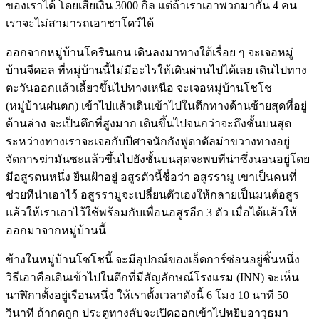
ของเราได้ โดยเสียเงิน 3000 กิล แต่ถ้าเราเอาพวกมากัน 4 คน
เราจะไม่สามารถเอาชาโดว์ได้
ออกจากหมู่บ้านโครินเกน เดินลงมาทางใต้เรื่อย ๆ จะเจอหมู่
บ้านจีดอล ที่หมู่บ้านนี้ไม่มีอะไรให้เดินผ่านไปได้เลย เดินไปทาง
ตะวันออกแล้วเลี้ยวขึ้นไปทางเหนือ จะเจอหมู่บ้านโชโช
(หมู่บ้านฝนตก) เข้าไปแล้วเดินเข้าไปในตึกทางด้านซ้ายสุดที่อยู่
ด้านล่าง จะเป็นตึกที่สูงมาก เดินขึ้นไปจนกว่าจะถึงชั้นบนสุด
ระหว่างทางเราจะเจอกับปีศาจนักกังฟูดาดัลม่าขวางทางอยู่
จัดการฆ่ามันซะแล้วขึ้นไปยังชั้นบนสุดจะพบทีน่าซึ่งนอนอยู่โดย
มีอสูรตนหนึ่ง ยืนเฝ้าอยู่ อสูรตัวนี้ชื่อว่า อสูรรามู เขาเป็นคนที่
ช่วยทีน่าเอาไว้ อสูรรามูจะเปลี่ยนตัวเองให้กลายเป็นมนต์อสูร
แล้วให้เราเอาไว้ใช้พร้อมกับเพื่อนอสูรอีก 3 ตัว เมื่อได้แล้วให้
ออกมาจากหมู่บ้านนี้
ข้างในหมู่บ้านโชโชนี้ จะมีอุปกณ์ของเอ็ดการ์ซ่อนอยู่ชิ้นหนึ่ง
วิธีเอาคือเดินเข้าไปในตึกที่มีสัญลักษณ์โรงแรม (INN) จะเห็น
นาฬิกาตั้งอยู่เรือนหนึ่ง ให้เราตั้งเวลาดังนี้ 6 โมง 10 นาที 50
วินาที ถ้ากดถูก ประตูทางลับจะเปิดออกเข้าไปหยิบอาวุธมา