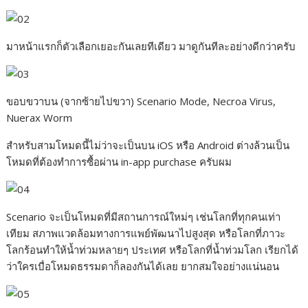
มาหน้าแรกก็ตัวเลือกเยอะกันเลยทีเดียว มาดูกันทีละอย่างดีกว่าครับ
ขอบขวาบน (จากซ้ายไปขวา) Scenario Mode, Necroa Virus,
Nuerax Worm
สำหรับสามโหมดนี้ไม่ว่าจะเป็นบน iOS หรือ Android ต่างล้วนเป็น
โหมดที่ต้องทำการซื้อผ่าน in-app purchase ครับผม
Scenario จะเป็นโหมดที่มีสถานการณ์ใหม่ๆ เช่นโลกที่ทุกคนเท่า
เทียม สภาพแวดล้อมทางการแพย์พัฒนาไปสูงสุด หรือโลกที่ภาวะ
โลกร้อนทำให้น้ำท่วมหลายๆ ประเทศ หรือโลกที่น้ำท่วมโลก เรียกได้
ว่าใครเบื่อโหมดธรรมดาก็ลองกันได้เลย ยากสมใจอย่างแน่นอน