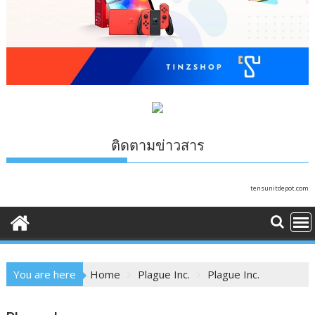
ติดตามข่าวสาร
tensunitdepot.com
You are here
Home
Plague Inc.
Plague Inc.