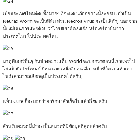
เมื่อประเทศไหนติดเชื้อมากๆ ก็จะแดงเถือกอย่างนี้ล่ะครับ (ถ้าเป็น
Neurax Worm จะเป็นสีส้ม ส่วน Necroa Virus จะเป็นสีดำ) นอกจาก
นี้ยังมีเส้นการแพร่ด้วย ว่าไวรัสเราติดลงเรือ หรือเครื่องบินจาก
ประเทศไหนไปประเทศไหน
มาดูฟีเจอร์อื่นๆ กันบ้างอย่างแท็บ World จะบอกว่าตอนนี้เราแพร่ไป
ได้แล้วกี่เปอร์เซนต์ กี่คน และเหลืออีกคน มีการเสียชีวิตไปแล้วเท่า
ไหร่ (สามารถเลือกดูเป็นประเทศได้ครับ)
แท็บ Cure ก็จะบอกว่ายารักษาสำเร็จไปแล้วกี่ % ครับ
สำหรับหมวดนี้น่าจะเป็นหมวดที่มีข้อมูลที่สุดแล้วครับ