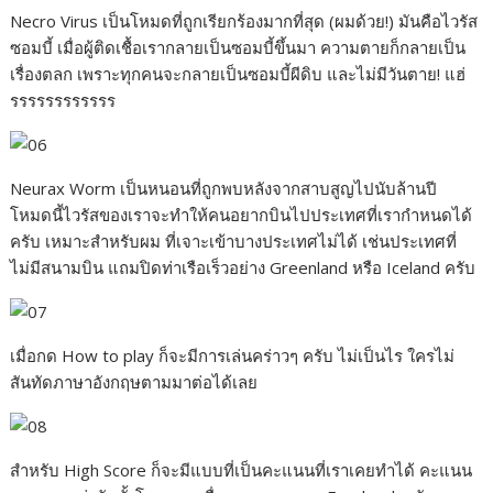
Necro Virus เป็นโหมดที่ถูกเรียกร้องมากที่สุด (ผมด้วย!) มันคือไวรัส
ซอมบี้ เมื่อผู้ติดเชื้อเรากลายเป็นซอมบี้ขึ้นมา ความตายก็กลายเป็น
เรื่องตลก เพราะทุกคนจะกลายเป็นซอมบี้ผีดิบ และไม่มีวันตาย! แฮ่
รรรรรรรรรรรร
Neurax Worm เป็นหนอนที่ถูกพบหลังจากสาบสูญไปนับล้านปี
โหมดนี้ไวรัสของเราจะทำให้คนอยากบินไปประเทศที่เรากำหนดได้
ครับ เหมาะสำหรับผม ที่เจาะเข้าบางประเทศไม่ได้ เช่นประเทศที่
ไม่มีสนามบิน แถมปิดท่าเรือเร็วอย่าง Greenland หรือ Iceland ครับ
เมื่อกด How to play ก็จะมีการเล่นคร่าวๆ ครับ ไม่เป็นไร ใครไม่
สันทัดภาษาอังกฤษตามมาต่อได้เลย
สำหรับ High Score ก็จะมีแบบที่เป็นคะแนนที่เราเคยทำได้ คะแนน