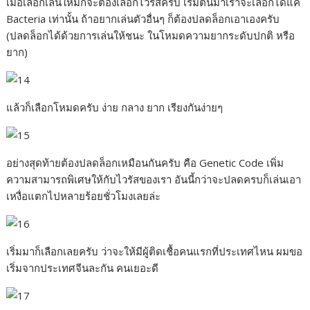
เมื่อเลือกเล่นใหม่ก็จะต้องเลือกไวรัสครับ เริ่มต้นมาเราจะเลือกได้แค่
Bacteria เท่านั้น ถ้าอยากเล่นตัวอื่นๆ ก็ต้องปลดล็อกเอาเองครับ
(ปลดล็อกได้ด้วยการเล่นให้ชนะ ในโหมดความยากระดับปกติ หรือ
ยาก)
แล้วก็เลือกโหมดครับ ง่าย กลาง ยาก เรียงกันง่ายๆ
อย่างสุดท้ายต้องปลดล็อกเหมือนกันครับ คือ Genetic Code เพิ่ม
ความสามารถพิเศษให้กับไวรัสของเรา อันนี้กว่าจะปลดครบก็เล่นเอา
เหงื่อแตกไปหลายร้อยชั่วโมงเลยล่ะ
เริ่มมาก็เลือกเลยครับ ว่าจะให้มีผู้ติดเชื้อคนแรกที่ประเทศไหน ผมขอ
เริ่มจากประเทศจีนละกัน คนเยอะดี