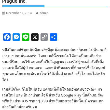
Plague Inc.
December 7, 2014
admin
F
M
L
X
C
S
a
e
i
o
h
หนึ่งในเกมส์ซิมูเลชันที่สมจริงที่สุดตั้งแต่ผมเล่นมาก็คงจะไม่พ้นเกมส์
c
s
n
p
a
Plague Inc นั่นเองครับ โดยเกมส์นี้เราจะไม่ได้เล่นเป็นคนดีอย่าง
e
s
e
y
r
หมอที่รักษาคนไข้ แต่จะเป็นจิตวิญญาณ (เวอร์ไป!) ของไวรัสที่เพิ่ง
b
e
L
e
จะแพร่เชื้อใส่ผู้ป่วยคนแรก และหน้าที่ของเราก็คือแพร่เชื้อใส่มนุษย์
ทุกคนบนโลก และพัฒนาโรคให้ถึงขั้นทำลายล้างทั้งโลกจนไม่เหลือ
o
n
i
ใคร
o
g
n
k
e
k
เกมส์นี้จริงๆ ก็ไม่ใหม่ครับ แต่ผมเพิ่งได้โหลดอัพเดทช่วงหลังๆ มา
เล่นใหม่ และเห็นว่าน่าสนใจดี สำหรับ Google Play นั้นตัวเกมส์จะ
r
ฟรีครับ ส่วน iOS ราคา $0.99 สำหรับสองเวอร์ชันนี้จะมีความแตก
ต่างกันเล็กน้อยครับผม