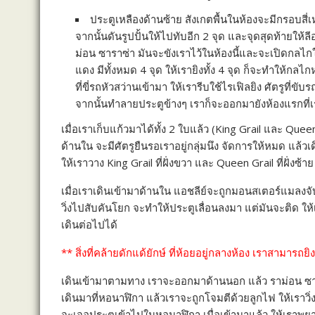
ประตูเหลืองด้านซ้าย สังเกตพื้นในห้องจะมีกรอบสี่เหล
จากนั้นดันรูปปั้นให้ไปทับอีก 2 จุด และจุดสุดท้ายให้
ม่อน ซาราซ่า มันจะขังเราไว้ในห้องนี้และจะเปิดกลไก
แดง มีทั้งหมด 4 จุด ให้เรายิงทั้ง 4 จุด ก็จะทำให้ก
ที่ขี่รถหัวสว่านเข้ามา ให้เรารีบใช้ไรเฟิลยิง ศัตรูที
จากนั้นทำลายประตูข้างๆ เราก็จะออกมายังห้องแรกที่เ
เมื่อเราเก็บแก้วมาได้ทั้ง 2 ใบแล้ว (King Grail และ Que
ด้านใน จะมีศัตรูยืนรอเราอยู่กลุ่มนึง จัดการให้หมด แล้วเ
ให้เราวาง King Grail ที่ฝั่งขวา และ Queen Grail ที่ฝั่งซ้
เมื่อเราเดินเข้ามาด้านใน แอชลีย์จะถูกมอนสเตอร์แมลงจับ
วิ่งไปสับคันโยก จะทำให้ประตูเลื่อนลงมา แต่มันจะติด ให้เ
เดินต่อไปได้
** สิ่งที่คล้ายดักแด้ยักษ์ ที่ห้อยอยู่กลางห้อง เราสามาร
เดินเข้ามาตามทาง เราจะออกมาด้านนอก แล้ว ราม่อน ซาราซ่
เดินมาที่หอนาฬิกา แล้วเราจะถูกโจมตีด้วยลูกไฟ ให้เราวิ่
จะเจอประตูเข้าไปในหอนาฬิกา เมื่อเข้ามาแล้ว ให้เราพยาย