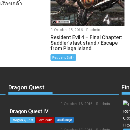
เรื่องเอด้า
October 15, 2016
admin
Resident Evil 4 – Final Chapter:
Saddler’s last stand / Escape
from Plaga Island
Resident Evil 4
Dragon Quest
Fin
October 18, 2015
admin
อ
Dragon Quest IV
Dragon Quest
Famicom
เกมย้อนยุค
October 17, 2015
admin