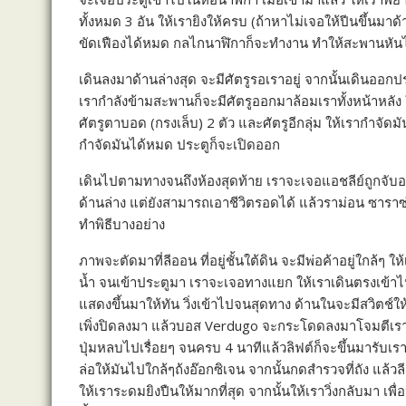
ทั้งหมด 3 อัน ให้เรายิงให้ครบ (ถ้าหาไม่เจอให้ปีนขึ้นมาด้
ขัดเฟืองได้หมด กลไกนาฬิกาก็จะทำงาน ทำให้สะพานหันไปท
เดินลงมาด้านล่างสุด จะมีศัตรูรอเราอยู่ จากนั้นเดินออกป
เรากำลังข้ามสะพานก็จะมีศัตรูออกมาล้อมเราทั้งหน้าหลัง
ศัตรูตาบอด (กรงเล็บ) 2 ตัว และศัตรูอีกลุ่ม ให้เรากำจัดมัน
กำจัดมันได้หมด ประตูก็จะเปิดออก
เดินไปตามทางจนถึงห้องสุดท้าย เราจะเจอแอชลีย์ถูกจับอ
ด้านล่าง แต่ยังสามารถเอาชีวิตรอดได้ แล้วราม่อน ซาราซ
ทำพิธีบางอย่าง
ภาพจะตัดมาที่ลีออน ที่อยู่ชั้นใต้ดิน จะมีพ่อค้าอยู่ใกล้
น้ำ จนเข้าประตูมา เราจะเจอทางแยก ให้เราเดินตรงเข้าไป
แสดงขึ้นมาให้ทัน วิ่งเข้าไปจนสุดทาง ด้านในจะมีสวิตช์ให้
เพิ่งปิดลงมา แล้วบอส Verdugo จะกระโดดลงมาโจมตีเรา 
ปุ่มหลบไปเรื่อยๆ จนครบ 4 นาทีแล้วลิฟต์ก็จะขึ้นมารับเ
ล่อให้มันไปใกล้ๆถ้งอ๊อกซิเจน จากนั้นกดสำรวจที่ถัง แล้ว
ให้เราระดมยิงปืนให้มากที่สุด จากนั้นให้เราวิ่งกลับมา เพ