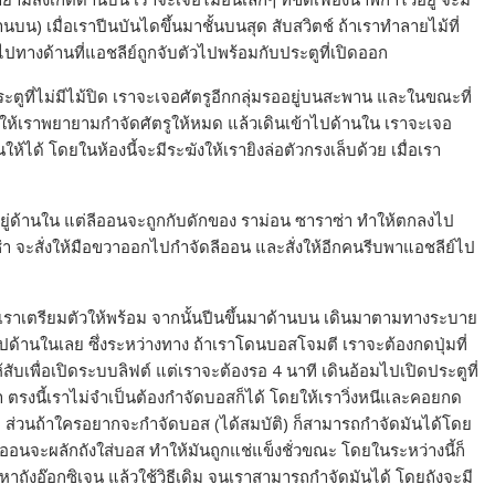
านบน) เมื่อเราปีนบันไดขึ้นมาชั้นบนสุด สับสวิตช์ ถ้าเราทำลายไม้ที่
างด้านที่แอชลีย์ถูกจับตัวไปพร้อมกับประตูที่เปิดออก
ระตูที่ไม่มีไม้ปิด เราจะเจอศัตรูอีกกลุ่มรออยู่บนสะพาน และในขณะที่
 ให้เราพยายามกำจัดศัตรูให้หมด แล้วเดินเข้าไปด้านใน เราจะเจอ
ให้ได้ โดยในห้องนี้จะมีระฆังให้เรายิงล่อตัวกรงเล็บด้วย เมื่อเรา
ยู่ด้านใน แต่ลีออนจะถูกกับดักของ ราม่อน ซาราซ่า ทำให้ตกลงไป
่า จะสั่งให้มือขวาออกไปกำจัดลีออน และสั่งให้อีกคนรีบพาแอชลีย์ไป
ๆ ให้เราเตรียมตัวให้พร้อม จากนั้นปีนขึ้นมาด้านบน เดินมาตามทางระบาย
ด้านในเลย ซึ่งระหว่างทาง ถ้าเราโดนบอสโจมตี เราจะต้องกดปุ่มที่
สับเพื่อเปิดระบบลิฟต์ แต่เราจะต้องรอ 4 นาที เดินอ้อมไปเปิดประตูที่
ตรงนี้เราไม่จำเป็นต้องกำจัดบอสก็ได้ โดยให้เราวิ่งหนีและคอยกด
รา ส่วนถ้าใครอยากจะกำจัดบอส (ได้สมบัติ) ก็สามารถกำจัดมันได้โดย
ลีออนจะผลักถังใส่บอส ทำให้มันถูกแช่แข็งชั่วขณะ โดยในระหว่างนี้ก็
ื่อหาถังอ๊อกซิเจน แล้วใช้วิธีเดิม จนเราสามารถกำจัดมันได้ โดยถังจะมี