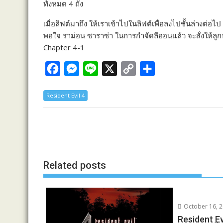
ทั้งหมด 4 ถัง
เมื่อลิฟต์มาถึง ให้เราเข้าไปในลิฟต์เพื่อลงไปชั้นล่างต่อไป
พอใจ ราม่อน ซาราซ่า ในการกำจัดลีออนแล้ว จะสั่งให้ลูก
Chapter 4-1
F
M
L
X
C
S
a
e
i
o
h
Resident Evil 4
c
s
n
p
a
e
s
e
y
r
b
e
L
e
o
n
i
o
g
n
Related posts
k
e
k
r
October 16, 
Resident Ev