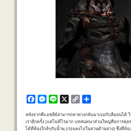
F
M
L
X
C
S
a
e
i
o
h
หลังจากที่แอชลีย์สามารถหาทางกลับมาเจอกับลีออนได้ 
c
s
n
p
a
เราอีกครั้ง (แต่ไม่มีไรมาก บทสนทนาส่วนใหญ่คือการคุยข
e
s
e
y
r
ได้ที่ห้องใกล้ๆกับน้ำพุ (ก่อนลงไปในสวนด้านล่าง) ซึ่งที่ห้