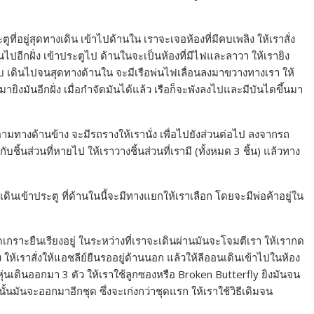
ตูที่อยู่สุดทางเดิน เข้าไปด้านใน เราจะเจอห้องที่มีคบเพลิง ให้เราสั่ง
เลื่อนไปอีกฝั่ง เข้าประตูไป ด้านในจะเป็นห้องที่มีไฟและลาวา ให้เรายิง
าเก็บ เดินไปจนสุดทางด้านใน จะมีเรือพ่นไฟเลื่อนลงมาขวางทางเรา ให้
งมายิงมันอีกฝั่ง เมื่อกำจัดมันได้แล้ว เรือก็จะพังลงไปและมีบันไดขึ้นมา
ปตามทางด้านข้าง จะมีรถรางให้เรานั่ง เพื่อไปยังส่วนต่อไป ลงจากรถ
ชิ้นส่วนที่หายไป ให้เราวางชิ้นส่วนที่เรามี (ทั้งหมด 3 ชิ้น) แล้วทาง
นเข้าประตู ที่ด้านในนี้จะมีทางแยกให้เราเลือก โดยจะมีพ่อค้าอยู่ใน
ราะยืนเรียงอยู่ ในระหว่างที่เราจะเดินผ่านมันจะโจมตีเรา ให้เรากด
ง ให้เราสั่งให้แอชลีย์ยืนรออยู่ด้านนอก แล้วให้ลีออนเดินเข้าไปในห้อง
หุ่นเดินออกมา 3 ตัว ให้เราใช้ลูกซองหรือ Broken Butterfly ยิงมันจน
นมันจะออกมาอีกชุด ซึ่งจะเก่งกว่าชุดแรก ให้เราใช้วิธีเดิมจน