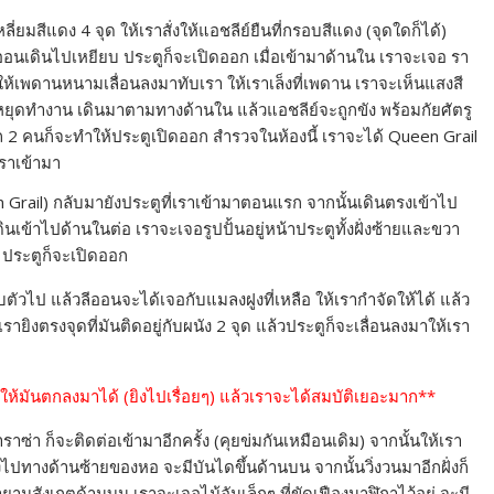
ี่ยมสีแดง 4 จุด ให้เราสั่งให้แอชลีย์ยืนที่กรอบสีแดง (จุดใดก็ได้)
ลีออนเดินไปเหยียบ ประตูก็จะเปิดออก เมื่อเข้ามาด้านใน เราจะเจอ รา
ให้เพดานหนามเลื่อนลงมาทับเรา ให้เราเล็งที่เพดาน เราจะเห็นแสงสี
ลไกหยุดทำงาน เดินมาตามทางด้านใน แล้วแอชลีย์จะถูกขัง พร้อมกัยศัตรู
่ขับรถ 2 คนก็จะทำให้ประตูเปิดออก สำรวจในห้องนี้ เราจะได้ Queen Grail
ราเข้ามา
en Grail) กลับมายังประตูที่เราเข้ามาตอนแรก จากนั้นเดินตรงเข้าไป
ดินเข้าไปด้านในต่อ เราจะเจอรูปปั้นอยู่หน้าประตูทั้งฝั่งซ้ายและขวา
าย ประตูก็จะเปิดออก
ตัวไป แล้วลีออนจะได้เจอกับแมลงฝูงที่เหลือ ให้เรากำจัดให้ได้ แล้ว
รายิงตรงจุดที่มันติดอยู่กับผนัง 2 จุด แล้วประตูก็จะเลื่อนลงมาให้เรา
ถยิงให้มันตกลงมาได้ (ยิงไปเรื่อยๆ) แล้วเราจะได้สมบัติเยอะมาก**
า ก็จะติดต่อเข้ามาอีกครั้ง (คุยข่มกันเหมือนเดิม) จากนั้นให้เรา
งไปทางด้านซ้ายของหอ จะมีบันไดขึ้นด้านบน จากนั้นวิ่งวนมาอีกฝั่งก็
ามสังเกตด้านบน เราจะเจอไม้อันเล็กๆ ที่ขัดเฟืองนาฬิกาไว้อยู่ จะมี