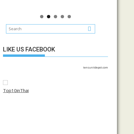
LIKE US FACEBOOK
tensunitdepot.com
Top10inThai