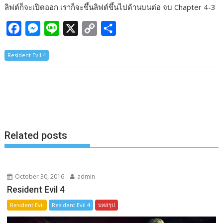
ลิฟต์ก็จะเปิดออก เราก็จะขึ้นลิฟต์ขึ้นไปด้านบนต่อ จบ Chapter 4-3
F
M
L
X
C
S
a
e
i
o
h
Resident Evil 4
c
s
n
p
a
e
s
e
y
r
b
e
L
e
o
n
i
o
g
n
k
e
k
Related posts
r
October 30, 2016
admin
Resident Evil 4
Resident Evil
Resident Evil 4
บทสรุป