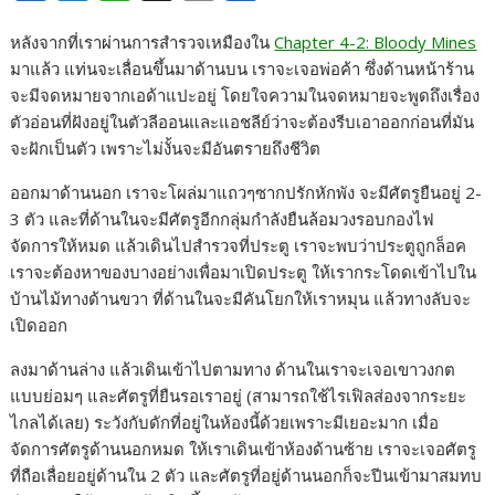
a
e
i
o
h
หลังจากที่เราผ่านการสำรวจเหมืองใน
Chapter 4-2: Bloody Mines
c
s
n
p
a
มาแล้ว แท่นจะเลื่อนขึ้นมาด้านบน เราจะเจอพ่อค้า ซึ่งด้านหน้าร้าน
e
s
e
y
r
จะมีจดหมายจากเอด้าแปะอยู่ โดยใจความในจดหมายจะพูดถึงเรื่อง
b
e
L
e
ตัวอ่อนที่ฝังอยู่ในตัวลีออนและแอชลีย์ว่าจะต้องรีบเอาออกก่อนที่มัน
จะฝักเป็นตัว เพราะไม่งั้นจะมีอันตรายถึงชีวิต
o
n
i
o
g
n
ออกมาด้านนอก เราจะโผล่มาแถวๆซากปรักหักพัง จะมีศัตรูยืนอยู่ 2-
k
e
k
3 ตัว และที่ด้านในจะมีศัตรูอีกกลุ่มกำลังยืนล้อมวงรอบกองไฟ
จัดการให้หมด แล้วเดินไปสำรวจที่ประตู เราจะพบว่าประตูถูกล็อค
r
เราจะต้องหาของบางอย่างเพื่อมาเปิดประตู ให้เรากระโดดเข้าไปใน
บ้านไม้ทางด้านขวา ที่ด้านในจะมีคันโยกให้เราหมุน แล้วทางลับจะ
เปิดออก
ลงมาด้านล่าง แล้วเดินเข้าไปตามทาง ด้านในเราจะเจอเขาวงกต
แบบย่อมๆ และศัตรูที่ยืนรอเราอยู่ (สามารถใช้ไรเฟิลส่องจากระยะ
ไกลได้เลย) ระวังกับดักที่อยู่ในห้องนี้ด้วยเพราะมีเยอะมาก เมื่อ
จัดการศัตรูด้านนอกหมด ให้เราเดินเข้าห้องด้านซ้าย เราจะเจอศัตรู
ที่ถือเลื่อยอยู่ด้านใน 2 ตัว และศัตรูที่อยู่ด้านนอกก็จะปีนเข้ามาสมทบ