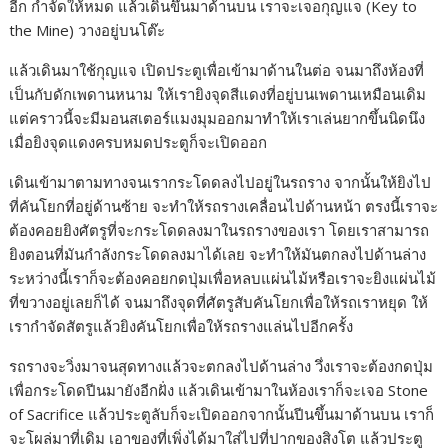
อีก กำจัดให้หมด แล้วเดินขึ้นมาด้านบน เราจะเจอกุญแจ (Key to
the Mine) วางอยู่บนโต๊ะ
แล้วเดินมาใช้กุญแจ เปิดประตูเพื่อเข้ามาด้านในต่อ จนมาถึงห้องที่
เป็นกับดักเพดานหนาม ให้เรายิงจุดสีแดงที่อยู่บนเพดานเหมือนเดิม
แต่คราวนี้จะมีมอนสเตอร์แมงมุมออกมาทำให้เราเล่นยากขึ้นนิดนึง
เมื่อยิงจุดแดงครบหมดประตูก็จะเปิดออก
เดินเข้ามาตามทางจนเรากระโดดลงไปอยู่ในรถราง จากนั้นให้ยิงไป
ที่คันโยกที่อยู่ด้านซ้าย จะทำให้รถรางเคลื่อนไปด้านหน้า ตรงนี้เราจะ
ต้องคอยยิงศัตรูที่จะกระโดดลงมาในรถรางของเรา โดยเราสามารถ
ยิงตอนที่มันกำลังกระโดดลงมาได้เลย จะทำให้มันตกลงไปด้านล่าง
ระหว่างนี้เราก็จะต้องคอยกดปุ่มเพื่อหลบแผ่นไม้หรือเราจะยิงแผ่นไม้
ที่ขวางอยู่เลยก็ได้ จนมาถึงจุดที่ศัตรูสับคันโยกเพื่อให้รถเราหยุด ให้
เรากำจัดสัตรูแล้วยิงคันโยกเพื่อให้รถรางแล่นไปอีกครั้ง
รถรางจะวิ่งมาจนสุดทางแล้วจะตกลงไปด้านล่าง วึ่งเราจะต้องกดปุ่ม
เพื่อกระโดดปีนมายังอีกฝั่ง แล้วเดินเข้ามาในห้องเราก็จะเจอ Stone
of Sacrifice แล้วประตูลับก็จะเปิดออกจากนั้นปีนขึ้นมาด้านบน เราก็
จะโผล่มาที่เดิม เอาของที่เพิ่งได้มาใส่ไปที่ปากของสิงโต แล้วประตู