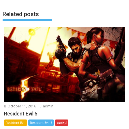
o
g
n
k
e
k
Related posts
r
October 11, 2016
admin
Resident Evil 5
Resident Evil
Resident Evil 5
บทสรุป