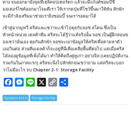
ทาง จนออกมายังจุดที่เฮลิคอปเตอร์ตก แล้วจะมีแก็งค์ซอมบี้ขี่
มอเตอร์ไซค์ออกมาโจมตีเรา ให้เรากดปุ่มที่โชว์ขึ้นมาให้ทัน สักพัก
จะมีกำลังเสริมมาช่วยเรายิงซอมบี้ จนเรารอดมาได้
เข้าสู่ฉากมูฟวี่ คริสและเชว่าจะเข้าไปคุยกับจอซ สโตน ซึ่งเป็น
หัวหน้าหน่วย เดลต้าทีม คริสจะได้รู้ว่าแท้จริงนั้น จอซ เป็นผู้ฝึกสอนข
องเชว่านั่นเอง คุยกันสักพัก จอซจะเอาข้อมูลให้คริสเพื่อตามหาตัว
เออวินต่อ ส่วนทีมเดลต้าก็จะอยู่ที่นี่เพื่อเคลียพื้นที่ต่อไป แต่เมื่อคริส
ได้ลองดูข้อมูลที่เพิ่งได้มา ทำให้คิดถึงคู่หูเก่า อย่างจิล (เคยปฏิบัติงาน
ร่วมกันในภาคแรก) คริสจะนิ่งไปสักพักจนเชว่าถาม แต่คริสจะบอก
ว่าไม่มีอะไร จบ
Chapter 2-1: Storage Facility
F
M
L
X
C
S
a
e
i
o
h
Resident Evil 5
Storage Facility
c
s
n
p
a
e
s
e
y
r
b
e
L
e
o
n
i