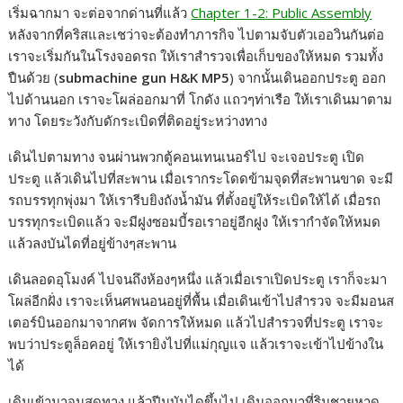
เริ่มฉากมา จะต่อจากด่านที่แล้ว
Chapter 1-2: Public Assembly
c
s
n
p
a
หลังจากที่คริสและเชว่าจะต้องทำภารกิจ ไปตามจับตัวเออวินกันต่อ
e
s
e
y
r
เราจะเริ่มกันในโรงจอดรถ ให้เราสำรวจเพื่อเก็บของให้หมด รวมทั้ง
b
e
L
e
ปืนด้วย (
submachine gun H&K MP5
) จากนั้นเดินออกประตู ออก
ไปด้านนอก เราจะโผล่ออกมาที่ โกดัง แถวๆท่าเรือ ให้เราเดินมาตาม
o
n
i
ทาง โดยระวังกับดักระเบิดที่ติดอยู่ระหว่างทาง
o
g
n
k
e
k
เดินไปตามทาง จนผ่านพวกตู้คอนเทนเนอร์ไป จะเจอประตู เปิด
ประตู แล้วเดินไปที่สะพาน เมื่อเรากระโดดข้ามจุดที่สะพานขาด จะมี
r
รถบรรทุกพุ่งมา ให้เรารีบยิงถังน้ำมัน ที่ตั้งอยู่ให้ระเบิดให้ได้ เมื่อรถ
บรรทุกระเบิดแล้ว จะมีฝูงซอมบี้รอเราอยู่อีกฝูง ให้เรากำจัดให้หมด
แล้วลงบันไดที่อยู่ข้างๆสะพาน
เดินลอดอุโมงค์ ไปจนถึงห้องๆหนึ่ง แล้วเมื่อเราเปิดประตู เราก็จะมา
โผล่อีกฝั่ง เราจะเห็นศพนอนอยู่ที่พื้น เมื่อเดินเข้าไปสำรวจ จะมีมอนส
เตอร์บินออกมาจากศพ จัดการให้หมด แล้วไปสำรวจที่ประตู เราจะ
พบว่าประตูล็อคอยู่ ให้เรายิงไปที่แม่กุญแจ แล้วเราจะเข้าไปข้างใน
ได้
เดินเข้ามาจนสุดทาง แล้วปีนบันไดขึ้นไป เดินออกมาที่ริมชายหาด