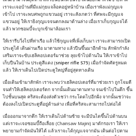
เราจะเจอบ้านที่มีแม่กุยแจล็อคอยู่หน้าบ้าน เมื่อเราพังแม่กุญแจ
เข้าไป เราจะพบศพถูกแขวนอยู่ เราจะสังเกตว่า ที่ศพจะมีกุญแจ
แขวนอยู่ ให้เรายิงกุญแจจนตกลงมาด้านล่าง เมื่อเราเก็บกุญแจได้
แล้ว พวกซอมบี้จะบุกเข้ามาล้อมเรา
ให้เรารีบวิ่งไปที่ท่าเรือ แล้วใช้กุญแจที่เพิ่งเก็บมา เราจะสามารถเปิด
ประตูได้ เดินผ่านเรือ มาตามทาง แล้วปีนขึ้นมาอีกด้าน สักพักกำลัง
เสริมเราจะขับเฮลิคอปเตอร์มาช่วย ลุยเข้าไปด้านใน ให้เราเข้าไป
เก็บปืนในบ้าน ประตูสีแดง (
sniper rifle S75
) เมื่อกำจัดศัตรูหมด
แล้ว ให้เราเดินไปเปิดประตูใหญ่ที่อยู่สุดทางเดิน
เมื่อเดินเข้ามาสักพัก เราจะพบว่าเฮลิคอปเตอร์ที่มาช่วยเรา ถูกโจมตี
จนทำให้เฮลิคอปเตอร์ตก จากนั้นเดินมาตามทาง จนเข้าไปในตึก ขึ้น
ไปชั้นบนสุด คริสจะต้องส่งตัวเชว่า กระโดดไปอีกฝั่ง จากนั้นเชว่าจะ
ต้องลงไปเปิดประตูที่อยู่ด้านล่าง เพื่อที่คริสจะสามารถไปต่อได้
เมื่อออกมาจากตึก ให้เราเดินไปด้านซ้าย จะมีบันไดขึ้นไปด้านบน
แต่เราจะเจอซอมบี้ถือเลื่อย (Chainsaw Majini) มาดักรอเรา ให้เรา
พยายามกำจัดมันให้ได้ แล้วเราจะได้กุญแจจากมัน เดินต่อไปตาม