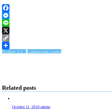
Facebook
Messenger
Line
X
Copy
Resident Evil 5
Underground Garden
Link
Share
Related posts
October 11, 2016
admin