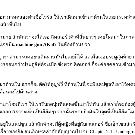
อก มาทดลองทำเชื้อไวรัส ให้เราเดินมาเข้ามาด้านในเลย (ระหว่าง
ผนังขึ้นไป
 สักพักเราจะได้เจอ ลิคเกอร์ (ตัวที่ลิ้นยาวๆ เคยโผล่มาในภาค 2) 
ะเจอปืน
machine gun AK
-47
ในห้องด้านขวา
่ เราสามารถค่อยๆเดินผ่านมันไปเลยก็ได้ แต่เมื่อเจอประตูสุดท้าย 
รอจนกว่าประตูลิฟต์จะเปิด ซึ่งพวก ลิคเกอร์ ก็จะค่อยคลานเข้ามา ให้
ามาด้านใน ฉากก็จะตัดให้ดูมูฟวี่ ที่ด้านในนี้ จะมีแคปซูลที่เอาไว้ท
ลื่อนลงไปด้านล่าง
จมตีเรา ให้เรารีบกดปุ่มที่แสดงขึ้นมาให้ทัน แล้วเราก็จะต้องสู้กับบ
ก (เราจะเห็นเป็นสีส้มๆ) จากนั้นระดมยิงมันในจุดที่เป็นสีส้ม ไม
ยู่ในแคปซูล แล้วสักพักจะมีผู้หญิงที่อยู่กับเวสเกอร์ ชื่อเอ็กเซลล
ื่องของจิล จนเอ็กเซลล่าตัดสัญญาณไป จบ Chapter 5-1 : Undergro