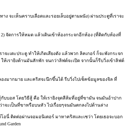
ทาง จะเห็นคราบเลือดและรอยเล็บอยู่ตามผนัง) ผ่านประตูที่เราจะ
จัดการให้หมด แล้วเดินเข้าห้องกระจกอีกห้อง (ที่ติดกับห้องที่
เราจะเตะประตู ทำให้เกิดเสียงดัง แล้วพวก ลิคเกอร์ ก็จะพังกระจก
เรายิงต้านมันสักพัก จนกว่าลิฟต์จะเปิด จากนั้นก็รีบวิ่งเข้าลิฟต์
ดลองมากมาย และคริสจะนึกขึ้นได้ รีบวิ่งไปเช็คข้อมูลของจิล ที่
อส โดยวิธีสู้ คือ ให้เรายิงจุดสีส้มที่อยู่ที่ขามัน จนมันอ้าปาก
่ว่าจะเป็นที่ขาหรือบนหัว ไปเรื่อยๆจนมันตกลงไปด้านล่าง
่า จีโอนี่ ติดต่อผ่านจอมอนิเตอร์ มาหาคริสและเชว่า โดยเธอจะบอก
und Garden