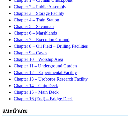
Chapter 1 – Civilian Checkpoint
Chapter 2 – Public Assembly
Chapter 3 – Storage Facility
Chapter 4 – Train Station
Chapter 5 – Savannah
Chapter 6 – Marshlands
Chapter 7 – Execution Ground
Chapter 8 – Oil Field – Drilling Facilities
Chapter 9 – Caves
Chapter 10 – Worship Area
Chapter 11 – Underground Garden
Chapter 12 – Experimental Facility
Chapter 13 – Uroboros Research Facility
Chapter 14 – Chip Deck
Chapter 15 – Main Deck
Chapter 16 (End) – Bridge Deck
แนะนำเกม