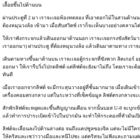
เลื้อยขึ้นไปด้านบน
ผ่านประตูที่ 2 มา เราจะเจอห้องทดลอง ที่เอาดอกไม้ในสวนด้านน
ต้องหมุนวงล้อ เข้ามา เมื่อสับสวิตช์ เราก็จะเห็นบางอย่างคลานไต่
ให้เราพังกระจกแล้วเดินออกมาด้านนอก เราจะเจอกรงขังสัตว์มากมาย
เราออกมา) ผ่านประตู ที่ต้องหมุนวงล้อ แล้วเดินมาตามทาง เราจ
เดินตามทางขึ้นมาด้านบน เราจะเจอตู้กระจกที่ขังพวก ลิคเกอร์ อยู
ออกมา ให้เรารีบวิ่งไปกดลิฟต์ แต่ลิฟต์จะยังมาไม่ถึง โดยเราจะต้อง
ทันที
เมื่อเราออกจากลิฟต์ จะมีกระสุนวางอยู่ที่ชั้นมากมาย เมื่อเดินเข้
เครื่องคอมตรงกลาง แต่ในระหว่างที่เช็คข้อมูล ลิฟต์ตรงกลางจะเ
สักพักลิฟต์จะหยุดและขึ้นสัญญาณเตือน จากนั้นบอส U-8 จะบุกเข้ามาโ
แล้วทำการปาระเบิดเข้าไปในปากมัน จะทำให้กระดองที่หัวมันเปิดออ
ลิฟต์จะเลื่อนลงไปด้านล่างต่อ จนถึงแคปซูลของจิล แต่จะไม่มีใครอ
ให้คริสและเชว่าวางมือและหนีไปซะ แต่คริสจะไม่ฟังและถามแต่เร