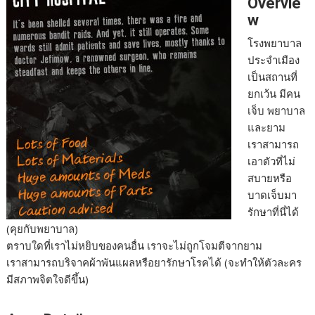
Overvie
e
s
e
y
r
w
b
e
L
e
โรงพยาบาล
o
n
i
ประจำเมือง
เป็นสถานที่
o
g
n
ยกเว้น มีคน
k
e
k
เจ็บ พยาบาล
r
และยาม
เราสามารถ
เอาตัวที่ไม่
สบายหรือ
บาดเจ็บมา
รักษาที่นี่ได้
(คุยกับพยาบาล)
ตราบใดที่เราไม่หยิบของคนอื่น เราจะไม่ถูกโจมตีจากยาม
เราสามารถบริจาคผ้าพันแผลหรือยารักษาโรคได้ (จะทำให้ตัวละคร
มีสภาพจิตใจดีขึ้น)