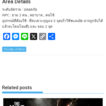
Area Details
ระดับอัตราย : ปลอดภัย
NPC : ยาม 2 คน , พยาบาล , คนไข้
อุปกรณ์ที่ต้องใช้ : ที่สะเดาะกุญแจ 3 จุด(ถ้าใช้ชแลงงัด อาจถูกจับได้
แล้วจะโดนโจมตี) และ จอบ 2 จุด
F
M
L
X
C
S
a
e
i
o
h
This War of Mine
c
s
n
p
a
e
s
e
y
r
b
e
L
e
o
n
i
o
g
n
k
e
k
Related posts
r