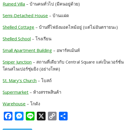
Ruined Villa
– บ้านคนทั่วไป (มีคนอยู่ด้วย)
Semi-Detached House
– บ้านแฝด
Shelled Cottage
– บ้านที่ไฟยังมอดไหม้อยู่ (แต่ไม่อันตรายนะ)
Shelled School
– โรงเรียน
Small Apartment Building
– อพาร์ทเม้นท์
Sniper Junction
– สถานที่เดียวกับ Central Square แต่เป็นเวอร์ชั่น
โดนสไนเปอร์ซุ่มยิง (อย่างโหด)
St. Mary’s Church
– โบสถ์
Supermarket
– ห้างสรรพสินค้า
Warehouse
– โกดัง
F
M
L
X
C
S
a
e
i
o
h