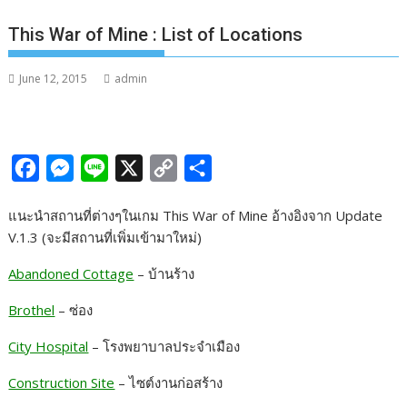
This War of Mine : List of Locations
June 12, 2015
admin
F
M
L
X
C
S
a
e
i
o
h
แนะนำสถานที่ต่างๆในเกม This War of Mine อ้างอิงจาก Update
c
s
n
p
a
V.1.3 (จะมีสถานที่เพิ่มเข้ามาใหม่)
e
s
e
y
r
Abandoned Cottage
– บ้านร้าง
b
e
L
e
o
n
i
Brothel
– ซ่อง
o
g
n
City Hospital
– โรงพยาบาลประจำเมือง
k
e
k
Construction Site
– ไซต์งานก่อสร้าง
r