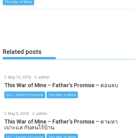
This War of Mine
c
s
n
p
a
e
s
e
y
r
b
e
L
e
o
n
i
o
g
n
k
e
k
Related posts
r
May 10, 2018
admin
This War of Mine – Father’s Promise – ตอนจบ
DLC - Father’s Promise
This War of Mine
May 9, 2018
admin
This War of Mine – Father’s Promise – ตามหา
เบาะแส กับคนไร้บ้าน
DLC - Father’s Promise
This War of Mine