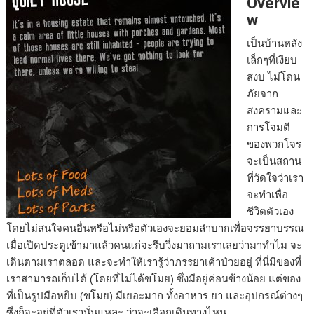
Overvie
e
s
e
y
r
w
b
e
L
e
เป็นบ้านหลัง
o
n
i
เล็กๆที่เงียบ
สงบ ไม่โดน
o
g
n
ภัยจาก
k
e
k
สงครามและ
r
การโจมตี
ของพวกโจร
จะเป็นสถาน
ที่วัดใจว่าเรา
จะทำเพื่อ
ชีวิตตัวเอง
โดยไม่สนใจคนอื่นหรือไม่หรือตัวเองจะยอมลำบากเพื่อจรรยาบรรณ
เมื่อเปิดประตูเข้ามาแล้วคนแก่จะรีบวิ่งมาถามเราเลยว่ามาทำไม จะ
เดินตามเราตลอด และจะทำให้เรารู้ว่าภรรยาเค้าป่วยอยู่ ที่นี่มีของที่
เราสามารถเก็บได้ (โดยที่ไม่ได้ขโมย) ซึ่งมีอยู่ค่อนข้างน้อย แต่ของ
ที่เป็นรูปมือหยิบ (ขโมย) มีเยอะมาก ทั้งอาหาร ยา และอุปกรณ์ต่างๆ
ซึ่งก็จะอยู่ที่ตัวเรานั่นแหละ ว่าจะเลือกเดินทางไหน