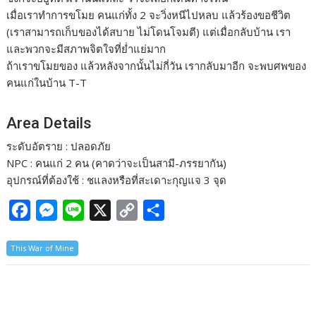
เมื่อเราทำการขโมย คนแก่ทั้ง 2 จะวิ่งหนีไปหลบ แล้วร้องขอชีวิต
(เราสามารถเก็บของได้สบาย ไม่โดนโจมตี) แต่เมื่อกลับบ้าน เรา
และพวกจะมีสภาพจิตใจที่ย่ำแย่มาก
ถ้าเราขโมยของ แล้วหลังจากนั้นไม่กี่วัน เรากลับมาอีก จะพบศพของ
คนแก่ในบ้าน T-T
Area Details
ระดับอัตราย : ปลอดภัย
NPC : คนแก่ 2 คน (คาดว่าจะเป็นสามี-ภรรยากัน)
อุปกรณ์ที่ต้องใช้ : ชแลงหรือที่สะเดาะกุญแจ 3 จุด
F
M
L
X
C
S
a
e
i
o
h
This War of Mine
c
s
n
p
a
e
s
e
y
r
b
e
L
e