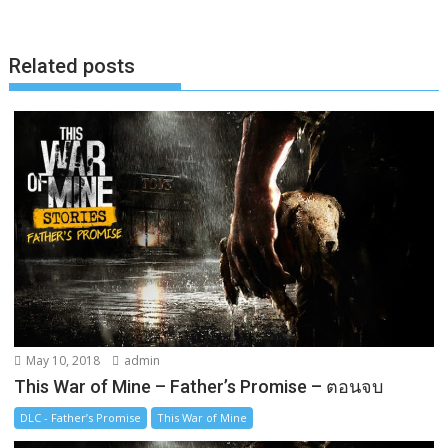
o
n
i
o
g
n
k
e
k
Related posts
r
May 10, 2018
admin
This War of Mine – Father’s Promise – ตอนจบ
DLC - Father’s Promise
This War of Mine