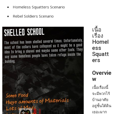
e
s
e
y
r
Homeless Squatters Scenario
b
e
L
e
Rebel Soldiers Scenario
o
n
i
o
g
n
เนื้อ
เรื่อง
k
e
k
Homel
r
ess
Squatt
ers
Overvie
w
เนื้อเรื่องนี้
จะมีพวกไร้
บ้านอาศัย
อยู่ชั้นใต้ดิน
เยอะมาก