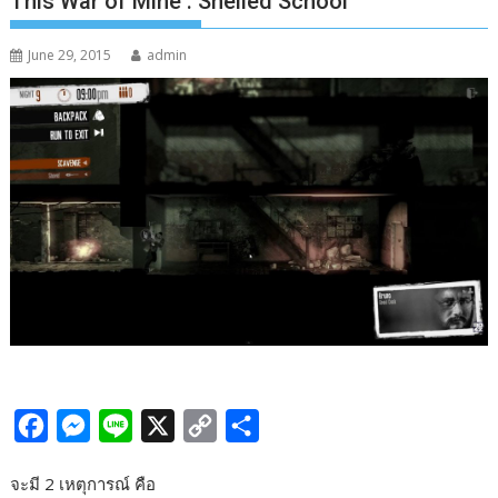
This War of Mine : Shelled School
June 29, 2015
admin
F
M
L
X
C
S
a
e
i
o
h
จะมี 2 เหตุการณ์ คือ
c
s
n
p
a