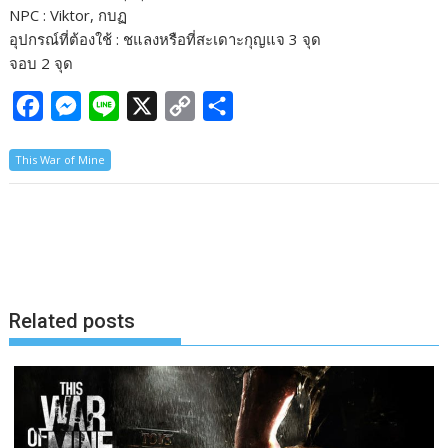
NPC : Viktor, กบฏ
อุปกรณ์ที่ต้องใช้ : ชแลงหรือที่สะเดาะกุญแจ 3 จุด
จอบ 2 จุด
F
M
L
X
C
S
a
e
i
o
h
This War of Mine
c
s
n
p
a
e
s
e
y
r
b
e
L
e
o
n
i
o
g
n
k
e
k
Related posts
r