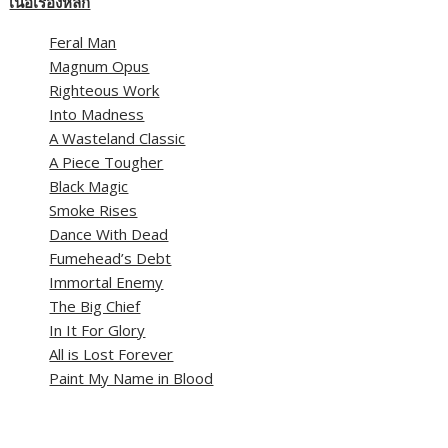
เนื้อเรื่องหลัก
Feral Man
Magnum Opus
Righteous Work
Into Madness
A Wasteland Classic
A Piece Tougher
Black Magic
Smoke Rises
Dance With Dead
Fumehead’s Debt
Immortal Enemy
The Big Chief
In It For Glory
All is Lost Forever
Paint My Name in Blood