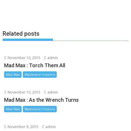
o
n
i
o
g
n
k
e
k
Related posts
r
November 10, 2015
admin
Mad Max : Torch Them All
Mad Max
Wasteland missions
November 10, 2015
admin
Mad Max : As the Wrench Turns
Mad Max
Wasteland missions
November 9, 2015
admin