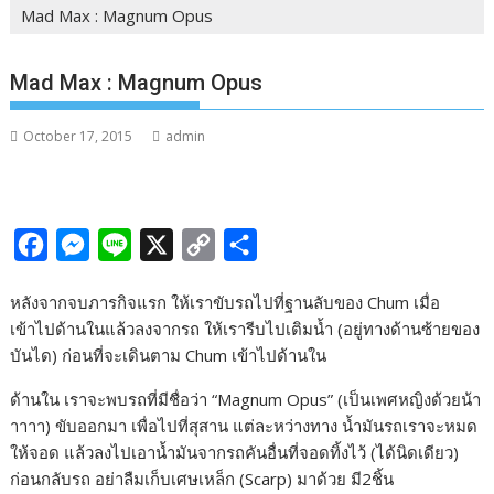
Mad Max : Magnum Opus
Mad Max : Magnum Opus
October 17, 2015
admin
F
M
L
X
C
S
a
e
i
o
h
หลังจากจบภารกิจแรก ให้เราขับรถไปที่ฐานลับของ Chum เมื่อ
c
s
n
p
a
เข้าไปด้านในแล้วลงจากรถ ให้เรารีบไปเติมน้ำ (อยู่ทางด้านซ้ายของ
e
s
e
y
r
บันได) ก่อนที่จะเดินตาม Chum เข้าไปด้านใน
b
e
L
e
ด้านใน เราจะพบรถที่มีชื่อว่า “Magnum Opus” (เป็นเพศหญิงด้วยน้า
o
n
i
าาาา) ขับออกมา เพื่อไปที่สุสาน แต่ละหว่างทาง น้ำมันรถเราจะหมด
o
g
n
ให้จอด แล้วลงไปเอาน้ำมันจากรถคันอื่นที่จอดทิ้งไว้ (ได้นิดเดียว)
k
e
k
ก่อนกลับรถ อย่าลืมเก็บเศษเหล็ก (Scarp) มาด้วย มี2ชิ้น