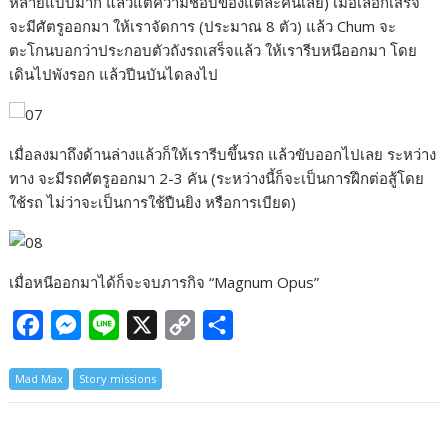
หลายแบบมาก แล้วแต่ความชอบของแต่ละคนเลย) เมื่อเลือกเสร็จ
จะมีศัตรูออกมา ให้เราจัดการ (ประมาณ 8 ตัว) แล้ว Chum จะ
ตะโกนบอกว่าประกอบตัวถังรถเสร็จแล้ว ให้เรารีบหนีออกมา โดย
เดินไปพังรอก แล้วปีนบันไดลงไป
เมื่อลงมาถึงด้านล่างแล้วก็ให้เรารีบขึ้นรถ แล้วขับออกไปเลย ระหว่าง
ทาง จะมีรถศัตรูออกมา 2-3 คัน (ระหว่างนี้ก็จะเป็นการฝึกต่อสู้โดย
ใช้รถ ไม่ว่าจะเป็นการใช้ปืนยิง หรือการเบียด)
เมื่อหนีออกมาได้ก็จะจบภารกิจ “Magnum Opus”
F
M
L
X
C
S
a
e
i
o
h
Mad Max
Story missions
c
s
n
p
a
e
s
e
y
r
b
e
L
e