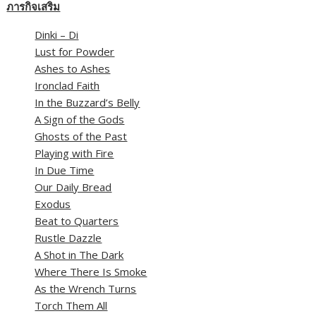
ภารกิจเสริม
Dinki – Di
Lust for Powder
Ashes to Ashes
Ironclad Faith
In the Buzzard’s Belly
A Sign of the Gods
Ghosts of the Past
Playing with Fire
In Due Time
Our Daily Bread
Exodus
Beat to Quarters
Rustle Dazzle
A Shot in The Dark
Where There Is Smoke
As the Wrench Turns
Torch Them All