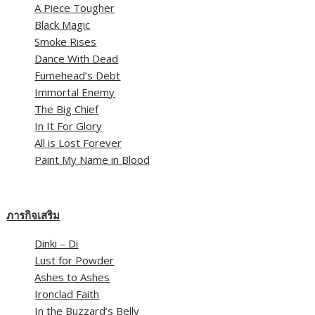
A Piece Tougher
Black Magic
Smoke Rises
Dance With Dead
Fumehead’s Debt
Immortal Enemy
The Big Chief
In It For Glory
All is Lost Forever
Paint My Name in Blood
ภารกิจเสริม
Dinki – Di
Lust for Powder
Ashes to Ashes
Ironclad Faith
In the Buzzard’s Belly