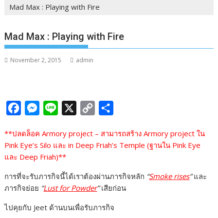
Mad Max : Playing with Fire
Mad Max : Playing with Fire
November 2, 2015
admin
F
M
L
X
C
S
a
e
i
o
h
**ปลดล็อค Armory project – สามารถสร้าง Armory project ใน
c
s
n
p
a
Pink Eye’s Silo และ in Deep Friah’s Temple (ฐานใน Pink Eye
e
s
e
y
r
และ Deep Friah)**
b
e
L
e
การที่จะรับภารกิจนี้ได้เราต้องผ่านภารกิจหลัก
“
Smoke rises
”
และ
o
n
i
ภารกิจย่อย
“
Lust for Powder
”
เสียก่อน
o
g
n
ไปคุยกับ Jeet ด้านบนเพื่อรับภารกิจ
k
e
k