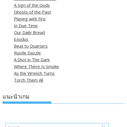
A Sign of the Gods
Ghosts of the Past
Playing with Fire
In Due Time
Our Daily Bread
Exodus
Beat to Quarters
Rustle Dazzle
A Shot in The Dark
Where There Is Smoke
As the Wrench Turns
Torch Them All
แนะนำเกม