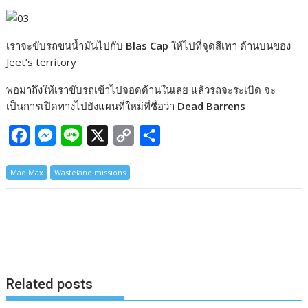
เราจะขับรถขนน้ำมันไปกับ
Blas Cap
ให้ไปที่จุดสีเทา ด้านบนของ
Jeet’s
territory
พอมาถึงให้เราขับรถเข้าไปจอดด้านในเลย แล้วรถจะระเบิด จะ
เป็นการเปิดทางไปยังแผนที่ใหม่ที่ชื่อว่า
Dead Barrens
F
M
L
X
C
S
a
e
i
o
h
Mad Max
Wasteland missions
c
s
n
p
a
e
s
e
y
r
b
e
L
e
o
n
i
o
g
n
k
e
k
Related posts
r