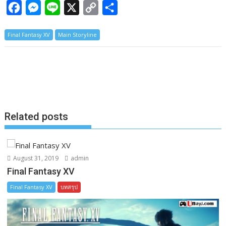
F
M
L
X
C
S
a
e
i
o
h
Final Fantasy XV
Main Storyline
c
s
n
p
a
e
s
e
y
r
b
e
L
e
o
n
i
o
g
n
k
e
k
Related posts
r
August 31, 2019
admin
Final Fantasy XV
Final Fantasy XV
บทสรุป