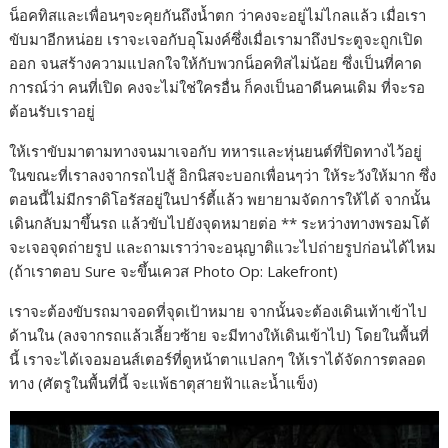
น็อคทิสและเพื่อนๆจะคุยกันถึงน้ำตก ว่าคงจะอยู่ไม่ไกลแล้ว เมื่อเรา
ขับมาอีกหน่อย เราจะเจอกับอุโมงค์ซึ่งเมื่อเรามาถึงประตูจะถูกเปิด
ออก จนสร้างความแปลกใจให้กับพวกน็อคทิสไม่น้อย ซึ่งเป็นที่คาด
การณ์ว่า คนที่เปิด คงจะไม่ใช่ใครอื่น ก็คงเป็นอาดีนคนเดิม ที่จะรอ
ต้อนรับเราอยู่
ให้เราขับมาตามทางจนมาเจอกับ ทหารและหุ่นยนต์ที่ปิดทางไว้อยู่
ในขณะที่เราลงจากรถไปสู้ อิกนิสจะบอกเพื่อนๆว่า ให้ระวังให้มาก ซึ่ง
ตอนนี้ไม่มีกราดิโอรัสอยู่ในปาร์ตี้แล้ว พยายามจัดการให้ได้ จากนั้น
เดินกลับมาขึ้นรถ แล้วขับไปยังจุดหมายต่อ ** ระหว่างทางพรอมโต้
จะเจอจุดถ่ายรูป และถามเราว่าจะอนุญาติแวะไปถ่ายรูปก่อนได้ไหม
(ถ้าเราตอบ Sure จะขึ้นเควส Photo Op: Lakefront)
เราจะต้องขับรถมาจอดที่จุดเป้าหมาย จากนั้นจะต้องเดินเท้าเข้าไป
ด้านใน (ลงจากรถแล้วเลี้ยวซ้าย จะมีทางให้เดินเข้าไป) โดยในพื้นที่
นี้ เราจะได้เจอมอนส์เตอร์ที่ดูหน้าตาแปลกๆ ให้เราได้จัดการตลอด
ทาง (ศัตรูในพื้นที่นี้ จะแพ้ธาตุสายฟ้าและน้ำแข็ง)