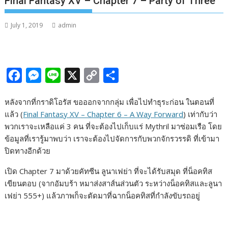
Final Fantasy XV – Chapter 7 – Party of Three
July 1, 2019
admin
F
M
L
X
C
S
a
e
i
o
h
หลังจากที่กราดิโอรัส ขอออกจากกลุ่ม เพื่อไปทำธุระก่อน ในตอนที่
c
s
n
p
a
แล้ว (
Final Fantasy XV – Chapter 6 – A Way Forward
) เท่ากับว่า
e
s
e
y
r
พวกเราจะเหลือแค่ 3 คน ที่จะต้องไปเก็บแร่ Mythril มาซ่อมเรือ โดย
b
e
L
e
ข้อมูลที่เรารู้มาพบว่า เราจะต้องไปจัดการกับพวกจักรวรรดิ ที่เข้ามา
ปิดทางอีกด้วย
o
n
i
o
g
n
เปิด Chapter 7 มาด้วยคัทซีน ลูนาเฟย่า ที่จะได้รับสมุด ที่น็อคทิส
k
e
k
เขียนตอบ (จากอัมบร้า หมาส่งสาส์นส่วนตัว ระหว่างน็อคทิสและลูนา
เฟย่า 555+) แล้วภาพก็จะตัดมาที่ฉากน็อคทิสที่กำลังขับรถอยู่
r