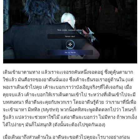
เดินเข้ามาตามทาง แล้วเราจะเจอรถคันหนึ่งจอดอยู่ ซึ่งดูคุ้นตามาก
ใช่แล้ว มันคือรถของอาดีนนั่นเอง ซึ่งเค้าจะยืนรอเราอยู่ด้านใน (แต่
พอเราเดินเข้าไปคุย เค้าจะบอกเราว่าบังเอิญจริงๆที่ได้เจอกัน) เมื่อ
คุยจบแล้ว เค้าจะบอกให้เราเดินตามเข้าไป ระหว่างที่เดินเข้าไปจะมี
บทสนทนา ที่อาดีนจะคุยกับพวกเรา โดยอาดีนรู้ด้วย ว่าเรามาที่นี่เพื่อ
จะเข้ามาหา มิททิล (Mythril) พวกน็อคทิสจะพูดติดตลกไปว่า ไหนๆก็
รู้แล้ว แปลว่าจะช่วยหาใช่ไม๊ แต่อาดีนจะบอกว่า ไม่มีทาง ถ้าพวกเอ็ง
ได้ไปง่ายๆ มันก็ไม่สนุกสิ (ดังนั้นจะต้องไปขุดกันเอง)
เมื่อเดินมาถึงส่วนด้านใน อาดีนจะขอตัวไปคุยอะไรบางอย่างก่อน