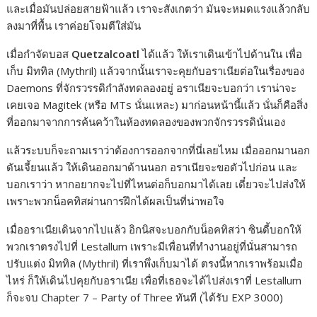
และเมื่อมันปล่อยสายฟ้าแล้ว เราจะสังเกตว่า มันจะหมดแรงแล้วกลับ
ลงมาที่พื้น เราค่อยโจมตีใส่มัน
เมื่อกำจัดบอส
Quetzalcoatl
ได้แล้ว ให้เราเดินเข้าไปด้านใน เพื่อ
เก็บ มิททิล (Mythril) แล้วจากนั้นเราจะคุยกับอราเนียต่อในเรื่องของ
Daemons ที่จักรวรรดิกำลังทดลองอยู่ อราเนียจะบอกว่า เราน่าจะ
เคยเจอ Magitek (หรือ MTs นั่นแหละ) มาก่อนหน้านี้แล้ว นั่นก็คือสิ่ง
ที่ออกมาจากการค้นคว้าในห้องทดลองของพวกจักรวรรดินั่นเอง
แล้วระบบก็จะถามเราว่าต้องการออกจากที่นี่เลยไหม เมื่อออกมานอก
ดันเจี้ยนแล้ว ให้เดินออกมาด้านนอก อราเนียจะขอตัวไปก่อน และ
บอกเราว่า หากอยากจะไปที่ไหนต่อก็บอกมาได้เลย เดี๋ยวจะไปส่งให้
เพราะพวกน็อคทิสผ่านการฝึกได้ผลเป็นที่น่าพอใจ
เมื่ออราเนียเดินจากไปแล้ว อิกนิสจะบอกกับน็อคทิสว่า ซินดี้บอกให้
พวกเราตรงไปที่ Lestallum เพราะมีเพื่อนที่ทำงานอยู่ที่นั่นสามารถ
ปรับแต่ง มิททิล (Mythril) ที่เราพึ่งเก็บมาได้ ตรงนี้หากเราพร้อมเมื่อ
ไหร่ ก็ให้เดินไปคุยกับอราเนีย เพื่อที่เธอจะได้ไปส่งเราที่ Lestallum
ก็จะจบ Chapter 7 – Party of Three ทันที (ได้รับ EXP 3000)