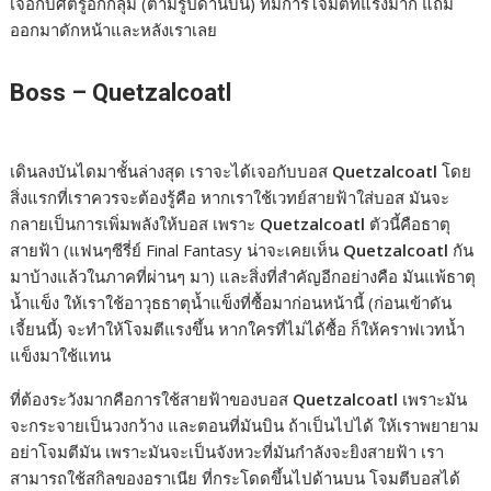
เจอกับศัตรูอีกกลุ่ม (ตามรูปด้านบน) ที่มีการโจมตีที่แรงมาก แถม
ออกมาดักหน้าและหลังเราเลย
Boss – Quetzalcoatl
เดินลงบันไดมาชั้นล่างสุด เราจะได้เจอกับบอส
Quetzalcoatl
โดย
สิ่งแรกที่เราควรจะต้องรู้คือ หากเราใช้เวทย์สายฟ้าใส่บอส มันจะ
กลายเป็นการเพิ่มพลังให้บอส เพราะ
Quetzalcoatl
ตัวนี้คือธาตุ
สายฟ้า (แฟนๆซีรี่ย์ Final Fantasy น่าจะเคยเห็น
Quetzalcoatl
กัน
มาบ้างแล้วในภาคที่ผ่านๆ มา) และสิ่งที่สำคัญอีกอย่างคือ มันแพ้ธาตุ
น้ำแข็ง ให้เราใช้อาวุธธาตุน้ำแข็งที่ซื้อมาก่อนหน้านี้ (ก่อนเข้าดัน
เจี้ยนนี้) จะทำให้โจมตีแรงขึ้น หากใครที่ไม่ได้ซื้อ ก็ให้คราฟเวทน้ำ
แข็งมาใช้แทน
ที่ต้องระวังมากคือการใช้สายฟ้าของบอส
Quetzalcoatl
เพราะมัน
จะกระจายเป็นวงกว้าง และตอนที่มันบิน ถ้าเป็นไปได้ ให้เราพยายาม
อย่าโจมตีมัน เพราะมันจะเป็นจังหวะที่มันกำลังจะยิงสายฟ้า เรา
สามารถใช้สกิลของอราเนีย ที่กระโดดขึ้นไปด้านบน โจมตีบอสได้