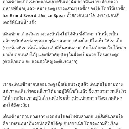
ทางเข้าจะเปิดเฉพาะตอนกลางคืนเท่านั้น จากนั้นเราจะสังเกตว่า
ทหารที่ยืนอยู่แถวๆหน้าประตู เราจะสามารถซื้อของได้ โดยให้เราซื้อ
Ice Brand Sword
และ
Ice Spear
ทั้งสองอัน มาใช้ เพราะมอนส์
เตอร์ที่นี่แพ้น้ำแข็ง
เดินเข้ามาด้านใน เราจะลงบันไดไปใต้ดิน ซึ่งลึกมาก ในนี้จะเป็น
คล้ายๆกับห้องย่อยๆหลายๆห้อง และบางห้องก็จะมีไอเท็มให้เราเก็บ
(บางห้องที่เราเห็นไอเท็ม แล้วมีหินหล่นลงมาทับ ไม่ต้องตกใจ ไว้ค่อย
มาเก็บตอนหลังได้) และที่สำคัญศัตรูในนี้จะเป็นพวก โครงกระดูก
(ตัวเล็กแต่เยอะ ส่วนตัวใหญ่จะตีแรงมาก)
เราจะเดินเข้ามาจนเจอประตู เมื่อเปิดประตูแล้ว เดินต่อไปตามทาง
แต่เราจะเห็นว่าตอนนี้เราได้มาอยู่ใต้น้ำกันแล้ว ซึ่งเราสามารถเห็นวิว
ใต้น้ำ เหมือนเราอยู่ในน้ำ แต่ไม่จมน้ำ (น่าแปลกมาก ถึงขนาดที่พร
อมโต้ยังสงสัย)
เดินเข้ามาตามทางเราจะเจอบันไดลงไปชั้นล่างต่อ แต่สิ่งที่น่าสนใจ
คือ บทสนทนาที่พวกน็อคทิสได้คุยกับอราเนีย โดยจะถามถึงเรื่อง