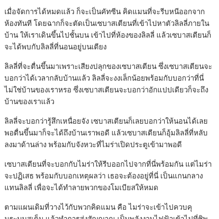
เมื่อจัดการได้หมดแล้ว ก็จะเป็นคัทซีน คิดแมนที่จะรีบหนีออกจาก
ห้องทันที โดยฉากก็จะตัดเป็นเซบาสเตียนที่เข้าไปหาตัวลิลลี่ภายใน
บ้าน ให้เราเดินขึ้นไปชั้นบน เข้าไปที่ห้องของลิลลี่ แล้วเซบาสเตียนก็
จะได้พบกับลิลลี่ที่นอนอยู่บนเตียง
ลิลลี่ที่จะตื่นขึ้นมาเพราะเสียงปลุกของเซบาสเตียน ซึ่งเซบาสเตียนจะ
บอกว่าได้เวลากลับบ้านแล้ว ลิลลี่จะงงเล็กน้อยพร้อมกับบอกว่าที่นี่
ไม่ใช่บ้านของเราหรอ ซึ่งเซบาสเตียนจะบอกว่าอักแปปเดียวก็จะถึง
บ้านของเราแล้ว
ลิลลี่จะบอกว่ารู้สึกเหนื่อยจัง เซบาสเตียนก็เลยบอกว่าให้นอนได้เลย
พอตื่นขึ้นมาก็จะได้ถึงบ้านเราพอดี แล้วเซบาสเตียนก็อุ้มลิลลี่ที่หลับ
ลงมาด้านล่าง พร้อมกับจังหวะที่ไมร่าเปิดประตูเข้ามาพอดี
เซบาสเตียนที่จะบอกกับไมร่าให้รีบออกไปจากที่นี่พร้อมกัน แต่ไมร่า
จะปฏิเสธ พร้อมกับบอกเหตุผลว่า เธอจะต้องอยู่ที่นี่ เป็นแกนกลาง
แทนลิลลี่ เพื่อจะได้ทำลายพวกของโมเบียสให้หมด
ตามแผนเดิมที่วางไว้กับพวกคิดแมน คือ ไมร่าจะเข้าไปควบคุ
มระบบสเต็ม แล้วทำการส่งสัญญาณ เป็นพลังงานไฟฟ้าเข้าไปที่ชิพ