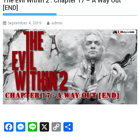
The Evil Within 2 : Chapter 17 – A Way Out
[END]
September 4, 2019
admin
F
M
L
X
C
S
a
e
i
o
h