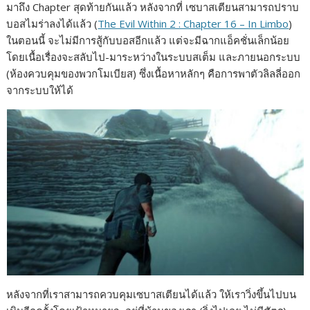
มาถึง Chapter สุดท้ายกันแล้ว หลังจากที่ เซบาสเตียนสามารถปราบ
c
s
n
p
a
บอสไมร่าลงได้แล้ว (
The Evil Within 2 : Chapter 16 – In Limbo
)
e
s
e
y
r
ในตอนนี้ จะไม่มีการสู้กับบอสอีกแล้ว แต่จะมีฉากแอ็คชั่นเล็กน้อย
b
e
L
e
โดยเนื้อเรื่องจะสลับไป-มาระหว่างในระบบสเต็ม และภายนอกระบบ
(ห้องควบคุมของพวกโมเบียส) ซึ่งเนื้อหาหลักๆ คือการพาตัวลิลลี่ออก
o
n
i
จากระบบให้ได้
o
g
n
k
e
k
r
หลังจากที่เราสามารถควบคุมเซบาสเตียนได้แล้ว ให้เราวิ่งขึ้นไปบน