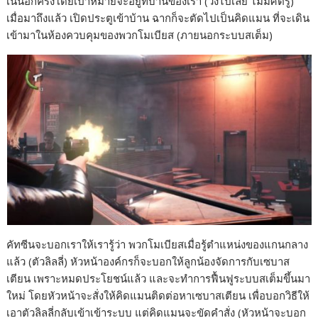
เนินอีกครั้งโดยเป้าหมายจะอยู่ที่บ้านของเรา (วิ่งไปเลย ไม่มีศัตรู)
เมื่อมาถึงแล้ว เปิดประตูเข้าบ้าน ฉากก็จะตัดไปเป็นคิดแมน ที่จะเดิน
เข้ามาในห้องควบคุมของพวกโมเบียส (ภายนอกระบบสเต็ม)
คัทซีนจะบอกเราให้เรารู้ว่า พวกโมเบียสเมื่อรู้ตำแหน่งของแกนกลาง
แล้ว (ตัวลิลลี่) หัวหน้าองค์กรก็จะบอกให้ลูกน้องจัดการกับเซบาส
เตียน เพราะหมดประโยชน์แล้ว และจะทำการฟื้นฟูระบบสเต็มขึ้นมา
ใหม่ โดยหัวหน้าจะสั่งให้คิดแมนติดต่อหาเซบาสเตียน เพื่อบอกวิธีให้
เอาตัวลิลลี่กลับเข้าเข้าระบบ แต่คิดแมนจะขัดคำสั่ง (หัวหน้าจะบอก