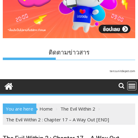
ติดตามข่าวสาร
tensunitdepot.com
You are here
Home
The Evil Within 2
The Evil Within 2 : Chapter 17 – A Way Out [END]