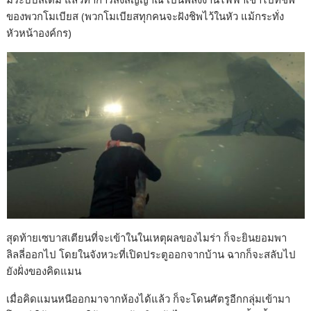
ของพวกโมเบียส (พวกโมเบียสทุกคนจะฝังชิพไว้ในหัว แม้กระทั่ง
หัวหน้าองค์กร)
สุดท้ายเซบาสเตียนที่จะเข้าในในเหตุผลของไมร่า ก็จะยินยอมพา
ลิลลี่ออกไป โดยในจังหวะที่เปิดประตูออกจากบ้าน ฉากก็จะสลับไป
ยังฝั่งของคิดแมน
เมื่อคิดแมนหนีออกมาจากห้องได้แล้ว ก็จะโดนศัตรูอีกกลุ่มเข้ามา