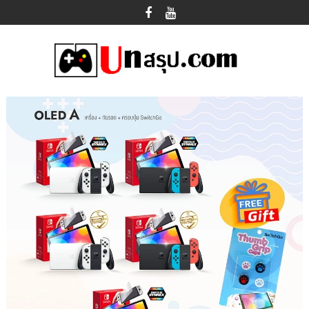
Skip
to
content