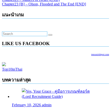
Chapter23 [B] – Olson, Flooded and The End [END]
แนะนำเกม
LIKE US FACEBOOK
tensunitdepot.com
Top10inThai
บทความล่าสุด
February 10, 2026
admin