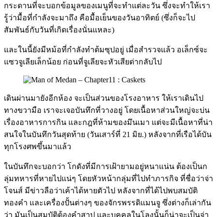
กระดานที่จะบอกข้อมูลของเมนูที่จะทำแต่ละวัน ซึ่งจะทำให้เรา
รู้ว่ามื้อที่กำลังจะมาถึง คือมื้อเย็นของวันอาทิตย์ (ซึ่งก็จะไป
สัมพันธ์กับวันที่เกิดเรื่องนั่นแหละ)
และในนี้ยังมีหม้อที่กำลังทำต้มซุปอยู่ เมื่อสำรวจแล้ว อเล็กซ์จะ
แซวจูเลียเล็กน้อย ก่อนที่จูเลียจะหัวเสียด่ากลับไป
เดินผ่านมายังอีกห้อง จะเป็นส่วนของโรงอาหาร ให้เราเดินไป
ทางขวามือ เราจะเจอบันทึกที่วางอยู่ โดยเนื้อหาส่วนใหญ่จะบ่น
เรื่องอาหารการกิน และกฎที่ห้ามของมึนเมา แต่จะมีเนื้อหาที่น่า
สนใจในบันทึกวันสุดท้าย (วันเสาร์ที่ 21 มิย.) หลังจากที่เรือได้บัน
ทุกโรงศพขึ้นมาแล้ว
ในบันทึกจะบอกว่า โกดังที่มีการเฝ้ายามอยู่หนาแน่น ต้องเป็นก
ลุ่มทหารที่หายไปแน่ๆ โดยหัวหน้ากลุ่มที่ไปทำภารกิจ ที่ชื่อว่าจ่า
โจนส์ มีข่าวลือว่าเค้าได้หายตัวไป หลังจากที่ได้ไปพบสมบัติ
ทองคำ และเครื่องปั้นต่างๆ ของจักรพรรดิแมนจู ซึ่งต่างก็เล่ากัน
ว่า มันเป็นสมบัติต้องคำสาป และบุคคลในโลงนั้นก็น่าจะเป็นจ่า