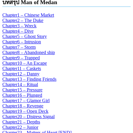
บทสรุป Man of Medan
Chapter1 – Chinese Market
Chapter2 – The Duke
Chapter3 – Wreck
Chapter4 – Dive
Chapter5 – Ghost Story
Chapter6 – Intrusion
Chapter7 – Storm
Chapter8 – Abandoned ship
Chapter9 – Trapped
Chapter10 – An Escape
Chapter11 – Caskets
Chapter12 – Danny
Chapter13 – Finding Friends
Chapter14 – Ritual
Chapter15 – Pressure
Chapter16 – Plunged
Chapter17 – Glamor Girl
Chapter18 – Revenge
Chapter19 – Open Deck
Chapter20 – Distress Signal
Chapter21 – Depths
Chapter22 – Junior
Chapter23 – Matters of Heart [END]