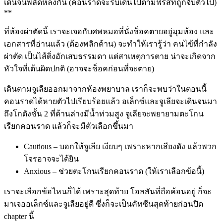
เดินจนพลัดหลงกัน (คอนราดจะรีบเดินไปตามฟริสที่ถูกจับตัวไป)
**
ที่ห้องผ่าตัดนี้ เราจะเจอกับศพหมอที่นั่งช็อคตายอยู่มุมห้อง และ
เอกสารที่อ่านแล้ว (ต้องพลิกด้าน) จะทำให้เรารู้ว่า คนไข้ที่กำลัง
ผ่าตัด เป็นไส้ติ่งอักเสบธรรมดา แต่สาเหตุการตาย น่าจะเกิดจาก
หัวใจที่เต้นผิดปกติ (อาจจะช็อคก่อนที่จะตาย)
เดินตามจูเลียออกมาจากห้องพยาบาล เราก็จะพบว่าในตอนนี้
คอนราดได้หายตัวไปเรียบร้อยแล้ว อเล็กซ์และจูเลียจะเดินจนมา
ถึงโกดังชั้น 2 ที่ด้านล่างมีน้ำท่วมสูง จูเลียจะพยายามตะโกน
เรียกคอนราด แล้วก็จะมีตัวเลือกขึ้นมา
Cautious – บอกให้จูเลีย เงียบๆ เพราะหากเสียงดัง แล้วพวก
โจรอาจจะได้ยิน
Anxious – ช่วยตะโกนเรียกคอนราด (ให้เราเลือกข้อนี้)
เราจะเลือกข้อไหนก็ได้ เพราะสุดท้าย โอลสันที่ถือค้อนอยู่ ก็จะ
มาเจออเล็กซ์และจูเลียอยู่ดี ซึ่งก็จะเป็นคัทซีนสุดท้ายก่อนปิด
chapter นี้