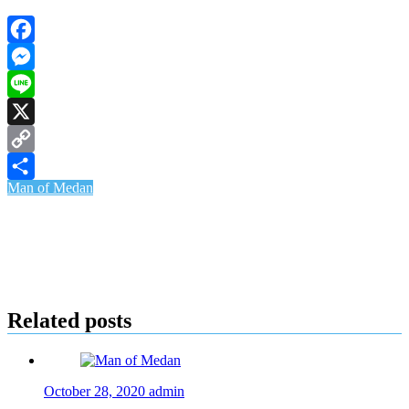
Facebook
Messenger
Line
X
Copy
Man of Medan
Link
Share
Related posts
October 28, 2020
admin