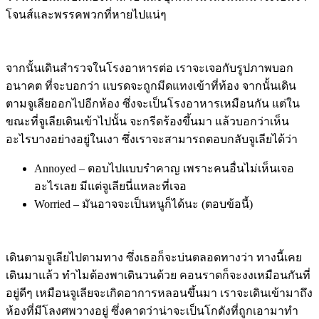
โจนส์และพรรคพวกที่หายไปแน่ๆ
จากนั้นเดินสำรวจในโรงอาหารต่อ เราจะเจอกับรูปภาพบอก
อนาคต ที่จะบอกว่า แบรดจะถูกมีดแทงเข้าที่ท้อง จากนั้นเดิน
ตามจูเลียออกไปอีกห้อง ซึ่งจะเป็นโรงอาหารเหมือนกัน แต่ใน
ขณะที่จูเลียเดินเข้าไปนั้น จะกรีดร้องขึ้นมา แล้วบอกว่าเห็น
อะไรบางอย่างอยู่ในเงา ซึ่งเราจะสามารถตอบกลับจูเลียได้ว่า
Annoyed – ตอบไปแบบรำคาญ เพราะคนอื่นไม่เห็นเจอ
อะไรเลย มีแต่จูเลียนี่แหละที่เจอ
Worried – มันอาจจะเป็นหนูก็ได้นะ (ตอบข้อนี้)
เดินตามจูเลียไปตามทาง ซึ่งเธอก็จะบ่นตลอดทางว่า ทางนี้เคย
เดินมาแล้ว ทำไมต้องพาเดินวนด้วย คอนราดก็จะงงเหมือนกันที่
อยู่ดีๆ เหมือนจูเลียจะเกิดอาการหลอนขึ้นมา เราจะเดินเข้ามาถึง
ห้องที่มีโลงศพวางอยู่ ซึ่งคาดว่าน่าจะเป็นโกดังที่ถูกเอามาทำ