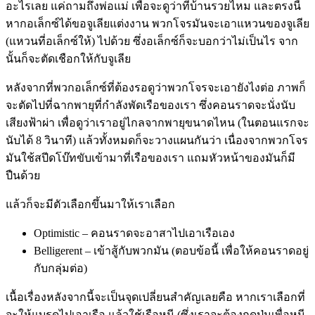
อะไรเลย แค่ถามถึงพ่อแม่ เพื่อจะดูว่าที่บ้านรวยไหม และตรงนี้
หากอเล็กซ์ได้ขอจูเลียแต่งงาน พวกโจรมันจะเอาแหวนของจูเลีย
(แหวนที่อเล็กซ์ให้) ไปด้วย ซึ่งอเล็กซ์ก็จะบอกว่าไม่เป็นไร จาก
นั้นก็จะตัดเชือกให้กับจูเลีย
หลังจากที่พวกอเล็กซ์ที่ต้องรอดูว่าพวกโจรจะเอายังไงต่อ ภาพก็
จะตัดไปที่ฉากพายุที่กำลังพัดเรือของเรา ซึ่งคอนราดจะนั่งนับ
เสียงฟ้าผ่า เพื่อดูว่าเราอยู่ไกลจากพายุขนาดไหน (ในตอนแรกจะ
นับได้ 8 วินาที) แล้วทั้งหมดก็จะวางแผนกันว่า เนื่องจากพวกโจร
มันใช้สปีดโบ๊ทขับเข้ามาที่เรือของเรา แถมหัวหน้าของมันก็มี
ปืนด้วย
แล้วก็จะมีตัวเลือกขึ้นมาให้เราเลือก
Optimistic – คอนราดจะอาสาไปเอาเรือเอง
Belligerent – เข้าสู้กับพวกมัน (ตอบข้อนี้ เพื่อให้คอนราดอยู่
กับกลุ่มต่อ)
เนื้อเรื่องหลังจากนี้จะเป็นจุดเปลี่ยนสำคัญเลยคือ หากเราเลือกที่
จะให้แบรดไปเอาเรือ แล้วใช้เรือหนี (ซึ่งเราจะต้องกดปุ่มเพื่อหนี