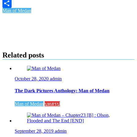
Copy
Man of Medan
Link
Share
Related posts
October 28, 2020
admin
The Dark Pictures Anthology: Man of Medan
Man of Medan
บทสรุป
September 28, 2019
admin