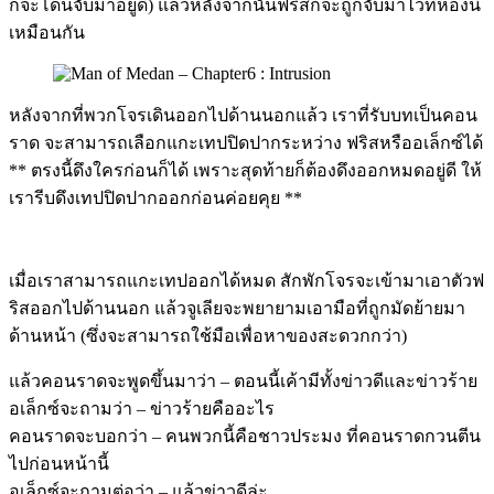
ก็จะโดนจับมาอยู่ดี) แล้วหลังจากนั้นฟริสก็จะถูกจับมาไว้ที่ห้องนี้
เหมือนกัน
หลังจากที่พวกโจรเดินออกไปด้านนอกแล้ว เราที่รับบทเป็นคอน
ราด จะสามารถเลือกแกะเทปปิดปากระหว่าง ฟริสหรืออเล็กซ์ได้
** ตรงนี้ดึงใครก่อนก็ได้ เพราะสุดท้ายก็ต้องดึงออกหมดอยู่ดี ให้
เรารีบดึงเทปปิดปากออกก่อนค่อยคุย **
เมื่อเราสามารถแกะเทปออกได้หมด สักพักโจรจะเข้ามาเอาตัวฟ
ริสออกไปด้านนอก แล้วจูเลียจะพยายามเอามือที่ถูกมัดย้ายมา
ด้านหน้า (ซึ่งจะสามารถใช้มือเพื่อหาของสะดวกกว่า)
แล้วคอนราดจะพูดขึ้นมาว่า – ตอนนี้เค้ามีทั้งข่าวดีและข่าวร้าย
อเล็กซ์จะถามว่า – ข่าวร้ายคืออะไร
คอนราดจะบอกว่า – คนพวกนี้คือชาวประมง ที่คอนราดกวนตีน
ไปก่อนหน้านี้
อเล็กซ์จะถามต่อว่า – แล้วข่าวดีล่ะ