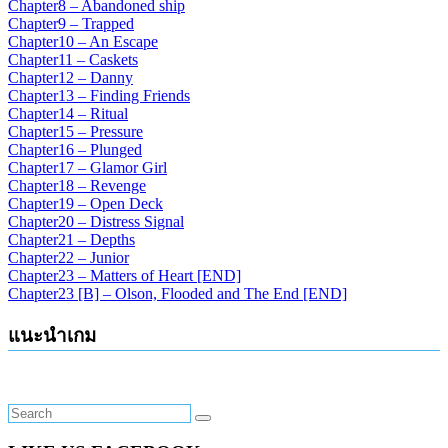
Chapter8 – Abandoned ship
Chapter9 – Trapped
Chapter10 – An Escape
Chapter11 – Caskets
Chapter12 – Danny
Chapter13 – Finding Friends
Chapter14 – Ritual
Chapter15 – Pressure
Chapter16 – Plunged
Chapter17 – Glamor Girl
Chapter18 – Revenge
Chapter19 – Open Deck
Chapter20 – Distress Signal
Chapter21 – Depths
Chapter22 – Junior
Chapter23 – Matters of Heart [END]
Chapter23 [B] – Olson, Flooded and The End [END]
แนะนำเกม