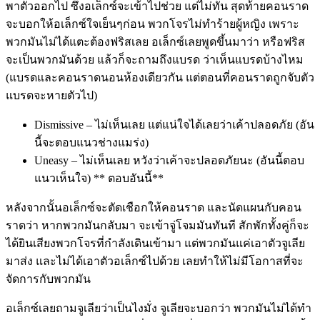
พาตัวออกไป ซึ่งอเล็กซ์จะเข้าไปช่วย แต่ไม่ทัน สุดท้ายคอนราด
จะบอกให้อเล็กซ์ใจเย็นๆก่อน พวกโจรไม่ทำร้ายผู้หญิง เพราะ
พวกมันไม่ได้แตะต้องฟริสเลย อเล็กซ์เลยพูดขึ้นมาว่า หรือฟริส
จะเป็นพวกมันด้วย แล้วก็จะถามถึงแบรด ว่าเห็นแบรดบ้างไหม
(แบรดและคอนราดนอนห้องเดียวกัน แต่ตอนที่คอนราดถูกจับตัว
แบรดจะหายตัวไป)
Dismissive – ไม่เห็นเลย แต่แน่ใจได้เลยว่าเค้าปลอดภัย (อัน
นี้จะตอบแนวช่างแมร่ง)
Uneasy – ไม่เห็นเลย หวังว่าเค้าจะปลอดภัยนะ (อันนี้ตอบ
แนวเห็นใจ) ** ตอบอันนี้**
หลังจากนั้นอเล็กซ์จะตัดเชือกให้คอนราด และนัดแผนกับคอน
ราดว่า หากพวกมันกลับมา จะเข้าจู่โจมมันทันที สักพักทั้งคู่ก็จะ
ได้ยินเสียงพวกโจรที่กำลังเดินเข้ามา แต่พวกมันแค่เอาตัวจูเลีย
มาส่ง และไม่ได้เอาตัวอเล็กซ์ไปด้วย เลยทำให้ไม่มีโอกาสที่จะ
จัดการกับพวกมัน
อเล็กซ์เลยถามจูเลียว่าเป็นไงมั่ง จูเลียจะบอกว่า พวกมันไม่ได้ทำ