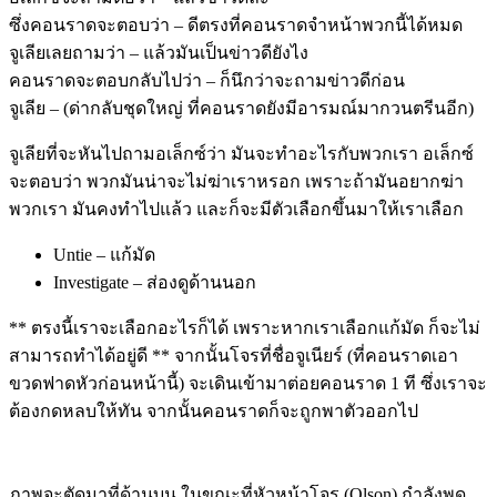
ซึ่งคอนราดจะตอบว่า – ดีตรงที่คอนราดจำหน้าพวกนี้ได้หมด
จูเลียเลยถามว่า – แล้วมันเป็นข่าวดียังไง
คอนราดจะตอบกลับไปว่า – ก็นึกว่าจะถามข่าวดีก่อน
จูเลีย – (ด่ากลับชุดใหญ่ ที่คอนราดยังมีอารมณ์มากวนตรีนอีก)
จูเลียที่จะหันไปถามอเล็กซ์ว่า มันจะทำอะไรกับพวกเรา อเล็กซ์
จะตอบว่า พวกมันน่าจะไม่ฆ่าเราหรอก เพราะถ้ามันอยากฆ่า
พวกเรา มันคงทำไปแล้ว และก็จะมีตัวเลือกขึ้นมาให้เราเลือก
Untie – แก้มัด
Investigate – ส่องดูด้านนอก
** ตรงนี้เราจะเลือกอะไรก็ได้ เพราะหากเราเลือกแก้มัด ก็จะไม่
สามารถทำได้อยู่ดี ** จากนั้นโจรที่ชื่อจูเนียร์ (ที่คอนราดเอา
ขวดฟาดหัวก่อนหน้านี้) จะเดินเข้ามาต่อยคอนราด 1 ที ซึ่งเราจะ
ต้องกดหลบให้ทัน จากนั้นคอนราดก็จะถูกพาตัวออกไป
ภาพจะตัดมาที่ด้านบน ในขณะที่หัวหน้าโจร (Olson) กำลังพูด