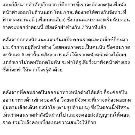
และก็ถึงฉากสำคัญอีกฉาก ก็คือการที่เราจะต้องกดปุ่มเพื่อพัง
หน้าต่างออกไปด้านนอก โดยเราจะต้องกดให้ตรงกับจังหวะที่
ฟ้าผ่าลงมาพอดี (เพื่อกลบเสียง) ซึ่งก่อนคอนราดจะเริ่มนับ คอน
ราดจะบอกว่าตอนนี้ เสียงฟ้าผ่าห่างกัน 7 วินาทีแล้ว
หลังจากตกลงนัดแนะแผนกันเสร็จ คอนราดและอเล็กซ์ก็จะมา
ประจำการอยู่ที่หน้าต่าง โดยคอนราดจะเป็นคนนับ ซึ่งคอนราด
จะนับแค่ 6 เท่านั้น หลังจาก 6 แล้วให้เรากดพังหน้าต่างได้เลย
แต่ถ้าเราไม่กดหรือกดไม่ทัน จะทำให้จูเลียวิ่งมาพังหน้าต่างเอง
ซึ่งก็จะทำให้พวกโจรรู้ตัวด้วย
หลังจากที่คอนราดปีนออกมาทางหน้าต่างได้แล้ว ก็จะค่อยปีน
ออกมาทางด้านข้างของเรือ โดยจะมีจังหวะที่เราจะต้องคอยกด
ปุ่มตามเสียงเต้นของหัวใจ (ตามรูปด้านบน) ซึ่งในตอนนี้ฟริสจะ
เห็นว่าคอนราดกำลังปีนผ่านไป และจะคอยส่งสัญญาณให้คอน
ราด รวมไปถึงคอยเบี่ยงเบนความสนใจให้ด้วย