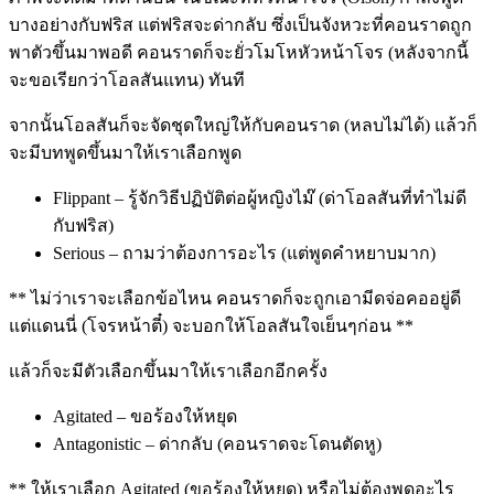
บางอย่างกับฟริส แต่ฟริสจะด่ากลับ ซึ่งเป็นจังหวะที่คอนราดถูก
พาตัวขึ้นมาพอดี คอนราดก็จะยั่วโมโหหัวหน้าโจร (หลังจากนี้
จะขอเรียกว่าโอลสันแทน) ทันที
จากนั้นโอลสันก็จะจัดชุดใหญ่ให้กับคอนราด (หลบไม่ได้) แล้วก็
จะมีบทพูดขึ้นมาให้เราเลือกพูด
Flippant – รู้จักวิธีปฏิบัติต่อผู้หญิงไม๊ (ด่าโอลสันที่ทำไม่ดี
กับฟริส)
Serious – ถามว่าต้องการอะไร (แต่พูดคำหยาบมาก)
** ไม่ว่าเราจะเลือกข้อไหน คอนราดก็จะถูกเอามีดจ่อคออยู่ดี
แต่แดนนี่ (โจรหน้าตี๋) จะบอกให้โอลสันใจเย็นๆก่อน **
แล้วก็จะมีตัวเลือกขึ้นมาให้เราเลือกอีกครั้ง
Agitated – ขอร้องให้หยุด
Antagonistic – ด่ากลับ (คอนราดจะโดนตัดหู)
** ให้เราเลือก Agitated (ขอร้องให้หยุด) หรือไม่ต้องพูดอะไร