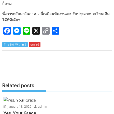
ก็ตาม
ซึ่งการกลับมาในภาค 2 นี้เหมือนทีมงานจะปรับปรุงจากบทเรียนเดิม
ได้ดีทีเดียว
F
M
L
X
C
S
a
e
i
o
h
The Evil Within 2
บทสรุป
c
s
n
p
a
e
s
e
y
r
b
e
L
e
o
n
i
o
g
n
k
e
k
Related posts
r
January 18, 2026
admin
Yes, Your Grace