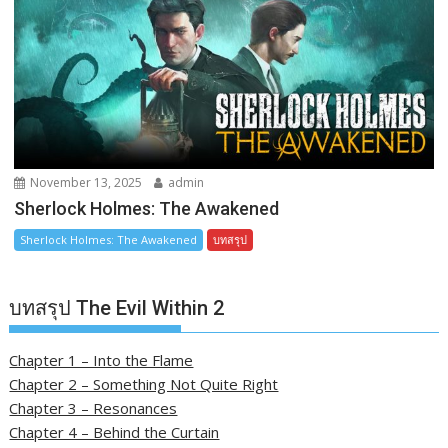
November 13, 2025
admin
Sherlock Holmes: The Awakened
Sherlock Holmes: The Awakened
บทสรุป
บทสรุป The Evil Within 2
Chapter 1 – Into the Flame
Chapter 2 – Something Not Quite Right
Chapter 3 – Resonances
Chapter 4 – Behind the Curtain