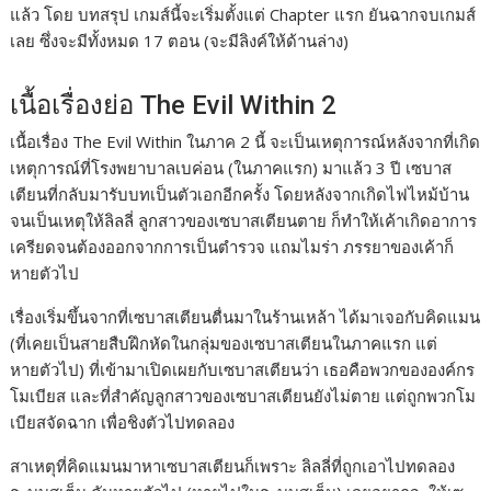
แล้ว โดย บทสรุป เกมส์นี้จะเริ่มตั้งแต่ Chapter แรก ยันฉากจบเกมส์
e
s
e
y
r
เลย ซึ่งจะมีทั้งหมด 17 ตอน (จะมีลิงค์ให้ด้านล่าง)
b
e
L
e
o
n
i
เนื้อเรื่องย่อ The Evil Within 2
o
g
n
เนื้อเรื่อง The Evil Within ในภาค 2 นี้ จะเป็นเหตุการณ์หลังจากที่เกิด
k
e
k
เหตุการณ์ที่โรงพยาบาลเบค่อน (ในภาคแรก) มาแล้ว 3 ปี เซบาส
r
เตียนที่กลับมารับบทเป็นตัวเอกอีกครั้ง โดยหลังจากเกิดไฟไหม้บ้าน
จนเป็นเหตุให้ลิลลี่ ลูกสาวของเซบาสเตียนตาย ก็ทำให้เค้าเกิดอาการ
เครียดจนต้องออกจากการเป็นตำรวจ แถมไมร่า ภรรยาของเค้าก็
หายตัวไป
เรื่องเริ่มขึ้นจากที่เซบาสเตียนตื่นมาในร้านเหล้า ได้มาเจอกับคิดแมน
(ที่เคยเป็นสายสืบฝึกหัดในกลุ่มของเซบาสเตียนในภาคแรก แต่
หายตัวไป) ที่เข้ามาเปิดเผยกับเซบาสเตียนว่า เธอคือพวกขององค์กร
โมเบียส และที่สำคัญลูกสาวของเซบาสเตียนยังไม่ตาย แต่ถูกพวกโม
เบียสจัดฉาก เพื่อชิงตัวไปทดลอง
สาเหตุที่คิดแมนมาหาเซบาสเตียนก็เพราะ ลิลลี่ที่ถูกเอาไปทดลอง