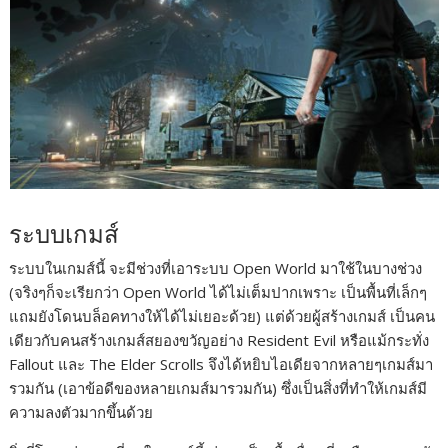
ระบบเกมส์
ระบบในเกมส์นี้ จะมีช่วงที่เอาระบบ Open World มาใช้ในบางช่วง
(จริงๆก็จะเรียกว่า Open World ได้ไม่เต็มปากเพราะ เป็นพื้นที่เล็กๆ
แถมยังโดนบล็อคทางให้ได้ไม่เยอะด้วย) แต่ด้วยผู้สร้างเกมส์ เป็นคน
เดียวกับคนสร้างเกมส์สยองขวัญอย่าง Resident Evil หรือแม้กระทั่ง
Fallout และ The Elder Scrolls จึงได้หยิบไอเดียจากหลายๆเกมส์มา
รวมกัน (เอาข้อดีของหลายเกมส์มารวมกัน) ซึ่งเป็นสิ่งที่ทำให้เกมส์มี
ความลงตัวมากขึ้นด้วย