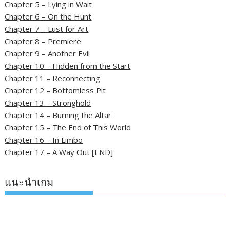
Chapter 5 – Lying in Wait
Chapter 6 – On the Hunt
Chapter 7 – Lust for Art
Chapter 8 – Premiere
Chapter 9 – Another Evil
Chapter 10 – Hidden from the Start
Chapter 11 – Reconnecting
Chapter 12 – Bottomless Pit
Chapter 13 – Stronghold
Chapter 14 – Burning the Altar
Chapter 15 – The End of This World
Chapter 16 – In Limbo
Chapter 17 – A Way Out [END]
แนะนำเกม