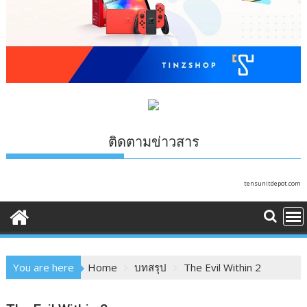
ติดตามข่าวสาร
tensunitdepot.com
You are here
Home
บทสรุป
The Evil Within 2