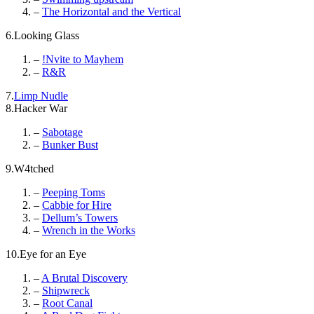
–
The Horizontal and the Vertical
6.Looking Glass
–
!Nvite to Mayhem
–
R&R
7.
Limp Nudle
8.Hacker War
–
Sabotage
–
Bunker Bust
9.W4tched
–
Peeping Toms
–
Cabbie for Hire
–
Dellum’s Towers
–
Wrench in the Works
10.Eye for an Eye
–
A Brutal Discovery
–
Shipwreck
–
Root Canal