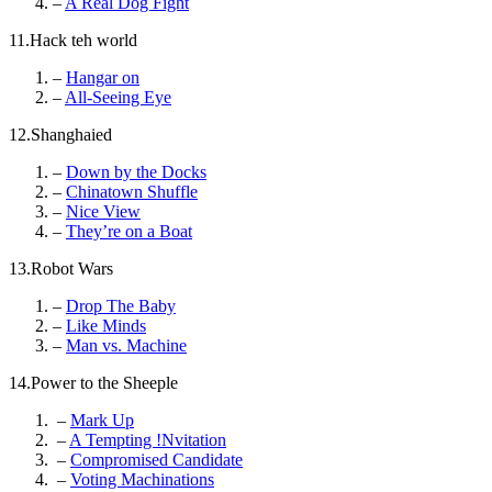
–
A Real Dog Fight
11.Hack teh world
–
Hangar on
–
All-Seeing Eye
12.Shanghaied
–
Down by the Docks
–
Chinatown Shuffle
–
Nice View
–
They’re on a Boat
13.Robot Wars
–
Drop The Baby
–
Like Minds
–
Man vs. Machine
14.Power to the Sheeple
–
Mark Up
–
A Tempting !Nvitation
–
Compromised Candidate
–
Voting Machinations