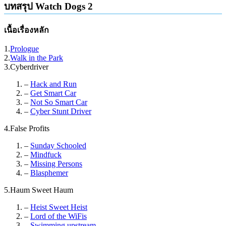
บทสรุป Watch Dogs 2
เนื้อเรื่องหลัก
1.
Prologue
2.
Walk in the Park
3.Cyberdriver
–
Hack and Run
–
Get Smart Car
–
Not So Smart Car
–
Cyber Stunt Driver
4.False Profits
–
Sunday Schooled
–
Mindfuck
–
Missing Persons
–
Blasphemer
5.Haum Sweet Haum
–
Heist Sweet Heist
–
Lord of the WiFis
–
Swimming upstream