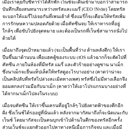
เมื่อเราคุยกับซิทาร่าได้สักพัก เว็นช์จะเดินเข้ามาบอกว่าสามารถ
บันทึกเสียงสนทนาระหว่างทรัสและแมรี่ (CEO !Nvite) โดยทรัส
จะบอกให้แมรี่ไปเจอกันที่เพนเฮ้าส์ ซึ่งแมรี่ก็จะเตือนให้ทรัสเพิ่ม
การรักษษความปลอดภัยด้วย เมื่อคัทซีนจบ ให้เราหารถที่อยู่
ใกล้ๆ เพื่อขับไปยังจุดหมาย และต้องเป็นรถที่เว็นช์สามารถนั่งไป
ด้วยได้
เมื่อมาถึงจุดเป้าหมายแล้ว (จะเป็นพื้นที่ว่าง ด้านหลังตึก) ให้เรา
ปีนขึ้นมาด้านบน เพื่อแฮคตู้ของระบบ ctOS แล้วฉากก็จะตัดไปที่
คัทซีน ภายในห้องที่มีทรัส แมรี่ และตัวร้ายอย่างดูซาน นาเม็ก
ซึ่งนาเม็กจะยื่นแท็ปเล็ตให้ทรัสดูอะไรบางอย่าง (คาดว่าน่าจะ
เป็นคลิปลับที่ทรัสไปล่วงละเมิดทางเพศ) ทรัสซึ่งไม่มีทางเลือกจึง
ยอมตกลงร่วมมือกับนาเม็ก (คาดว่าให้เอาโปรแกรมบางอย่างที่
ได้จากนาเม็กไปลงในระบบ)
เมื่อจบคัทซีน ให้เราขึ้นเครนที่อยู่ใกล้ๆ ไปยังดาดฟ้าของตึกอีก
ฝั่ง ซึ่งเว็นช์ได้รออยู่ที่นั่นแล้ว หลังจากมากัสมาถึงก็จะนัดแนะกับ
เว็นช์ โดยมากัสจะเป็นคนบุกเข้าไปด้านในตึกของทรัสอีกครั้ง
ส่วนเว็นช์จะแยกตัวออกไปหาทางหนีเมื่อภารกิจจบ และเมื่อมี