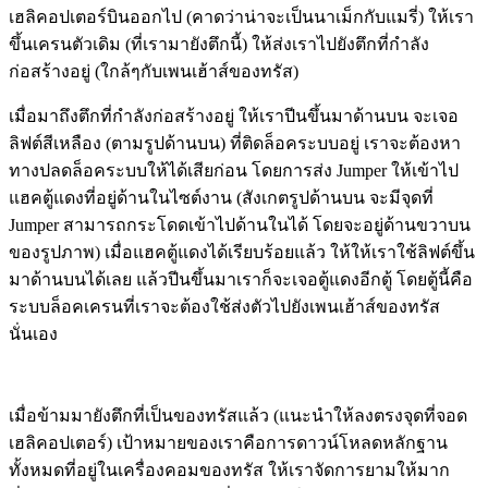
เฮลิคอปเตอร์บินออกไป (คาดว่าน่าจะเป็นนาเม็กกับแมรี่) ให้เรา
ขึ้นเครนตัวเดิม (ที่เรามายังตึกนี้) ให้ส่งเราไปยังตึกที่กำลัง
ก่อสร้างอยู่ (ใกล้ๆกับเพนเฮ้าส์ของทรัส)
เมื่อมาถึงตึกที่กำลังก่อสร้างอยู่ ให้เราปีนขึ้นมาด้านบน จะเจอ
ลิฟต์สีเหลือง (ตามรูปด้านบน) ที่ติดล็อคระบบอยู่ เราจะต้องหา
ทางปลดล็อคระบบให้ได้เสียก่อน โดยการส่ง Jumper ให้เข้าไป
แฮคตู้แดงที่อยู่ด้านในไซต์งาน (สังเกตรูปด้านบน จะมีจุดที่
Jumper สามารถกระโดดเข้าไปด้านในได้ โดยจะอยู่ด้านขวาบน
ของรูปภาพ) เมื่อแฮคตู้แดงได้เรียบร้อยแล้ว ให้ให้เราใช้ลิฟต์ขึ้น
มาด้านบนได้เลย แล้วปีนขึ้นมาเราก็จะเจอตู้แดงอีกตู้ โดยตู้นี้คือ
ระบบล็อคเครนที่เราจะต้องใช้ส่งตัวไปยังเพนเฮ้าส์ของทรัส
นั่นเอง
เมื่อข้ามมายังตึกที่เป็นของทรัสแล้ว (แนะนำให้ลงตรงจุดที่จอด
เฮลิคอปเตอร์) เป้าหมายของเราคือการดาวน์โหลดหลักฐาน
ทั้งหมดที่อยู่ในเครื่องคอมของทรัส ให้เราจัดการยามให้มาก