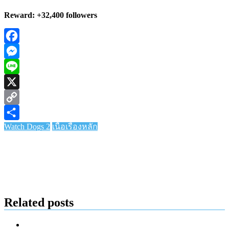
Reward:
+32,400 followers
Facebook
Messenger
Line
X
Copy
Watch Dogs 2
เนื้อเรื่องหลัก
Link
Share
Related posts