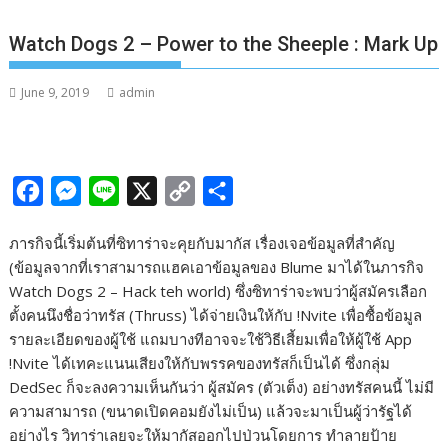
Watch Dogs 2 – Power to the Sheeple : Mark Up
June 9, 2019
admin
F
M
L
X
C
S
a
e
i
o
h
ภารกิจนี้เริ่มต้นที่ซิทาร่าจะคุยกับมากัส เรื่องเจอข้อมูลที่สำคัญ
c
s
n
p
a
(ข้อมูลจากที่เราสามารถแฮคเอาข้อมูลของ Blume มาได้ในภารกิจ
e
s
e
y
r
Watch Dogs 2 – Hack teh world) ซึ่งซิทาร่าจะพบว่าผู้สมัครเลือก
b
e
L
e
ตั้งคนนึงชื่อว่าทรัส (Thruss) ได้จ่ายเงินให้กับ !Nvite เพื่อซื้อข้อมูล
รายละเอียดของผู้ใช้ แถมบางทีอาจจะใช้วิธีเสี้ยมเพื่อให้ผู้ใช้ App
o
n
i
!Nvite ได้เทคะแนนเสียงให้กับพรรคของทรัสก็เป็นได้ ซึ่งกลุ่ม
o
g
n
DedSec ก็จะลงความเห็นกันว่า ผู้สมัคร (ตัวเต็ง) อย่างทรัสคนนี้ ไม่มี
k
e
k
ความสามารถ (ขนาดเปิดคอมยังไม่เป็น) แล้วจะมาเป็นผู้ว่ารัฐได้
r
อย่างไร วิทาร่าเลยจะให้มากัสออกไปป่วนโดยการ ทำลายป้าย