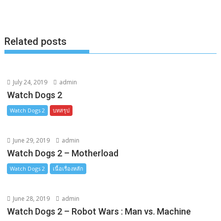
o
g
n
k
e
k
Related posts
r
July 24, 2019
admin
Watch Dogs 2
Watch Dogs 2
บทสรุป
June 29, 2019
admin
Watch Dogs 2 – Motherload
Watch Dogs 2
เนื้อเรื่องหลัก
June 28, 2019
admin
Watch Dogs 2 – Robot Wars : Man vs. Machine