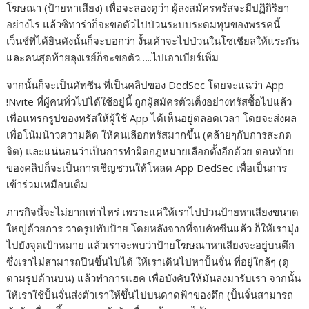
โฆษณา (ป้ายหาเสียง) เพื่อจะลองดูว่า ผู้ลงสมัครทรัสจะมีปฏิกิริยา
อย่างไร แล้วซิทาร่าก็จะขอตัวไปป่วนระบบระดมทุนของพรรคนี้
เว็นช์ที่ได้ยินดังนั้นก็จะบอกว่า งั้นเค้าจะไปป่วนในโซเชียลให้แระกัน
และคนสุดท้ายลุงเรย์ก็จะขอตัว…..ไปเอาเบียร์เพิ่ม
จากนั้นก็จะเป็นคัทซีน ที่เป็นคลิปของ DedSec โดยจะแฉว่า App
!Nvite ที่ผู้คนทั่วไปได้ใช้อยู่นี้ ถูกผู้สมัครตัวเต็งอย่างทรัสซื้อไปแล้ว
เพื่อแทรกรูปของทรัสให้ผู้ใช้ App ได้เห็นอยู่ตลอดเวลา โดยจะส่งผล
เพื่อโน้มน้าวความคิด ให้คนเลือกทรัสมากขึ้น (คล้ายๆกับการสะกด
จิต) และแน่นอนว่าเป็นการทำผิดกฎหมายเลือกตั้งอีกด้วย ตอนท้าย
ของคลิปก็จะเป็นการเชิญชวนให้โหลด App DedSec เพื่อเป็นการ
เข้าร่วมเหมือนเดิม
ภารกิจนี้จะไม่ยากเท่าไหร่ เพราะแค่ให้เราไปป่วนป้ายหาเสียงขนาด
ใหญ่ด้วยการ วาดรูปทับป้าย โดยหลังจากที่จบคัทซีนแล้ว ก็ให้เรามุ่ง
ไปยังจุดเป้าหมาย แล้วเราจะพบว่าป้ายโฆษณาหาเสียงจะอยู่บนตึก
ซึ่งเราไม่สามารถปีนขึ้นไปได้ ให้เราเดินไปหาปั้นจั่น ที่อยู่ใกล้ๆ (ดู
ตามรูปด้านบน) แล้วทำการแฮค เพื่อบังคับให้มันลงมารับเรา จากนั้น
ให้เราใช้ปั้นจั่นส่งตัวเราให้ขึ้นไปบนดาดฟ้าของตึก (ปั้นจั่นสามารถ