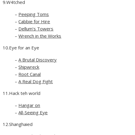
9.W4tched
–
Peeping Toms
–
Cabbie for Hire
–
Dellum’s Towers
–
Wrench in the Works
10.Eye for an Eye
–
A Brutal Discovery
–
Shipwreck
–
Root Canal
–
A Real Dog Fight
11.Hack teh world
–
Hangar on
–
All-Seeing Eye
12.Shanghaied