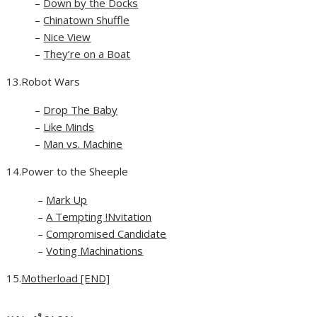
–
Down by the Docks
–
Chinatown Shuffle
–
Nice View
–
They’re on a Boat
13.Robot Wars
–
Drop The Baby
–
Like Minds
–
Man vs. Machine
14.Power to the Sheeple
–
Mark Up
–
A Tempting !Nvitation
–
Compromised Candidate
–
Voting Machinations
15.
Motherload [END]