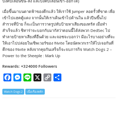
บังคับเลื่อนขึ้น-ลง และบังคับเลื่อนเข้า-ออกได้)
เมื่อขึ้นมาบนดาดฟ้าของตึกแล้ว ให้เราใช้ Jumper ลอดรั้วที่ขาด เพื่อ
เข้าไปแฮคตู้แดง จากนั้นให้เราเดินเข้าไปด้านใน แล้วปีนขึ้นไป
สำรวจที่ป้าย ก็จะเป็นการวาดรูปทับป้ายหาเสียงของทรัส เมื่อทำ
สำเร็จแล้ว ซิทาร่าจะบอกกับมากัสว่าตอนนี้ได้ส่งพวก DedSec ไป
ทำลายป้ายหาเสียงที่อื่นด้วย และจอชจะบอกว่า มีอะไรบางอย่างที่จะ
ให้เอาไปปล่อยในเซิพเวอร์ของ !Nvite โดยนัดพวกเราให้ไปเจอกันที่
ตึกของ !Nvite หลังจากคุยกันเสร็จก็จะจบภารกิจ Watch Dogs 2 –
Power to the Sheeple : Mark Up
Rewards: +324000 Followers
F
M
L
X
C
S
a
e
i
o
h
Watch Dogs 2
เนื้อเรื่องหลัก
c
s
n
p
a
e
s
e
y
r
b
e
L
e
o
n
i