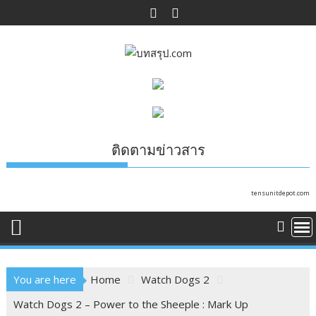
Skip
to
content
ติดตามข่าวสาร
tensunitdepot.com
You are here
Home
Watch Dogs 2
Watch Dogs 2 – Power to the Sheeple : Mark Up