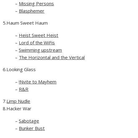
–
Missing Persons
–
Blasphemer
5.Haum Sweet Haum
–
Heist Sweet Heist
–
Lord of the WiFis
–
Swimming upstream
–
The Horizontal and the Vertical
6.Looking Glass
–
!Nvite to Mayhem
–
R&R
7.
Limp Nudle
8.Hacker War
–
Sabotage
–
Bunker Bust