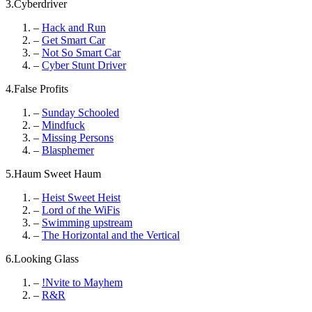
3.Cyberdriver
–
Hack and Run
–
Get Smart Car
–
Not So Smart Car
–
Cyber Stunt Driver
4.False Profits
–
Sunday Schooled
–
Mindfuck
–
Missing Persons
–
Blasphemer
5.Haum Sweet Haum
–
Heist Sweet Heist
–
Lord of the WiFis
–
Swimming upstream
–
The Horizontal and the Vertical
6.Looking Glass
–
!Nvite to Mayhem
–
R&R