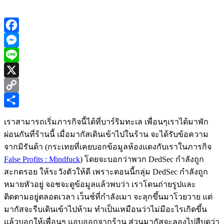
Facebook
Messenger
Line
X
Copy
Link
Share
เราสามารถเริ่มภารกิจนี้ได้ที่บาร์ริมทะเล เพื่อนๆเราได้มาพัก
ผ่อนกันที่ร้านนี้ เมื่อมากัสเดินเข้าไปในร้าน จะได้รับข้อความ
จากมิรันด้า (กระเทยที่เคยบอกข้อมูลห้องแดงกับเราในภารกิจ
False Profits : Mindfuck
) โดยจะบอกว่าพวก DedSec กำลังถูก
สะกดรอย ให้ระวังตัวให้ดี เพราะตอนนี้กลุ่ม DedSec กำลังถูก
หมายหัวอยู่ จอชจะดูข้อมูลแล้วพบว่า เราโดนถ่ายรูปและ
ติดตามอยู่ตลอดเวลา เว็นช์ที่กำลังเมา จะลุกขึ้นมาโวยวาย แต่
มากัสจะรีบเดินเข้าไปห้าม ทำเป็นเหมือนว่าไม่มีอะไรเกิดขึ้น
แล้วบอกให้เพื่อนๆ แอบออกจากร้าน ส่วนมากัสจะลองไปสืบดูว่า