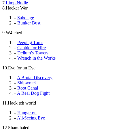
7.
Limp Nudle
8.Hacker War
–
Sabotage
–
Bunker Bust
9.W4tched
–
Peeping Toms
–
Cabbie for Hire
–
Dellum’s Towers
–
Wrench in the Works
10.Eye for an Eye
–
A Brutal Discovery
–
Shipwreck
–
Root Canal
–
A Real Dog Fight
11.Hack teh world
–
Hangar on
–
All-Seeing Eye
12.Shanghaied