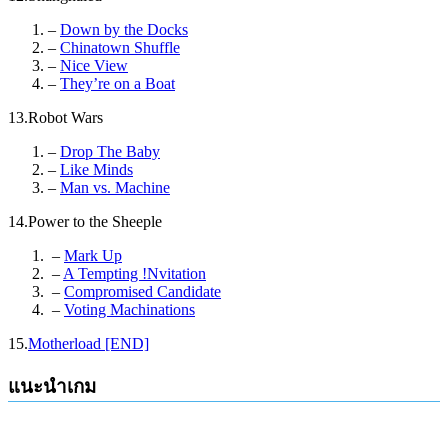
–
Down by the Docks
–
Chinatown Shuffle
–
Nice View
–
They’re on a Boat
13.Robot Wars
–
Drop The Baby
–
Like Minds
–
Man vs. Machine
14.Power to the Sheeple
–
Mark Up
–
A Tempting !Nvitation
–
Compromised Candidate
–
Voting Machinations
15.
Motherload [END]
แนะนำเกม