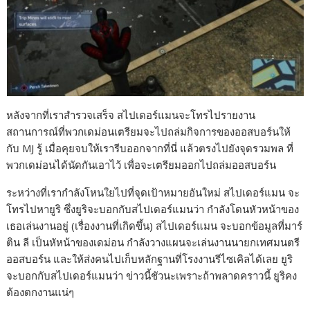
หลังจากที่เราสำรวจเสร็จ สไปเดอร์แมนจะโทรไปรายงาน
สถานการณ์ที่พวกเดม่อนเตรียมจะไปถล่มกิจการของออสบอร์นให้
กับ MJ รู้ เมื่อคุยจบให้เรารีบออกจากที่นี่ แล้วตรงไปยังจุดรวมพล ที่
พวกเดม่อนได้นัดกันเอาไว้ เพื่อจะเตรียมออกไปถล่มออสบอร์น
ระหว่างที่เรากำลังโหนใยไปที่จุดเป้าหมายอันใหม่ สไปเดอร์แมน จะ
โทรไปหายูริ ซึ่งยูริจะบอกกับสไปเดอร์แมนว่า กำลังโดนหัวหน้าของ
เธอเล่นงานอยู่ (เรื่องงานที่เกิดขึ้น) สไปเดอร์แมน จะบอกข้อมูลที่มาร์
ติน ลี เป็นหัหน้าของเดม่อน กำลังวางแผนจะเล่นงานนายกเทศมนตรี
ออสบอร์น และให้ส่งคนไปเก็บหลักฐานที่โรงงานรีไซเคิลได้เลย ยูริ
จะบอกกับสไปเดอร์แมนว่า ข่าวนี้ชัวนะเพราะถ้าพลาดคราวนี้ ยูริคง
ต้องตกงานแน่ๆ