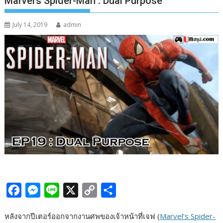
Marvel’s Spider-Man : Dual Purpose
July 14, 2019
admin
F
M
L
X
C
S
a
e
i
o
h
หลังจากปีเตอร์ออกจากงานศพของเจ้าหน้าที่เจฟ (
Marvel’s Spider-
c
s
n
p
a