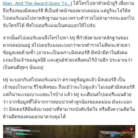
Man : And The Award Goes To…
) ได้โทรไปหาหัวหน้ายูริ เพื่อถาม
e
s
e
y
r
ถึงเรื่องของมิสเตอร์ลี ที่เป็นหัวหน้าของพวกเดม่อน แต่ยูริจะไล่ให้ส
b
e
L
e
ไปเดอร์แมนไปหาหลักฐานมาเอง เพราะตำรวจไม่สามารถจะออกไป
จับใครก็ได้ ที่สไปเดอรืแมนเป็นคนบอกให้ไปจับ
o
n
i
o
g
n
จากนั้นสไปเดอร์แมนจึงโทรไปหา MJ ที่กำลังตามหาหลักฐานของ
k
e
k
พวกเดม่อนอยู่ สไปเดอร์แมนจะบอกว่าพวกตำรวจไม่คิดจะช่วยหา
ข้อมูลเลยด้วยซ้ำ (อาจจะเป็นเพราะมิสเตอร์ลี มีหน้ามีตาในสังคม
r
แถมเป็นเจ้าของมูลนิธิ และศูนย์ช่วยเหลือคนไร้บ้านอีก ประมาณว่า
เป็นคนดีสุดๆ นั่นเอง)
MJ จะบอกกับสไปเดอร์แมนว่า ตรวจดูข้อมูลแล้ว มิสเตอร์ลี เป็น
เจ้าของโรงงาน รีไซเคิลขยะ ถึงแม้ว่าจะไปดูแล้ว ไม่เจอตัวมิสเตอร์ลี
แต่ก็น่าจะเจอเบาะแสอะไรบ้าง แล้ว MJ จะเตือนสไปเดอรืแมนด้วย
ว่า จากข้อมูลที่ได้จากการสอบปากคำลูกน้องของเดม่อน มันจะบอก
ว่า มิสเตอร์ลีมีพลังบางอย่างที่สามารถบังคับจิตใจ หรือดึงความคิดใน
ด้านมืดของคนออกมาควบคุมได้