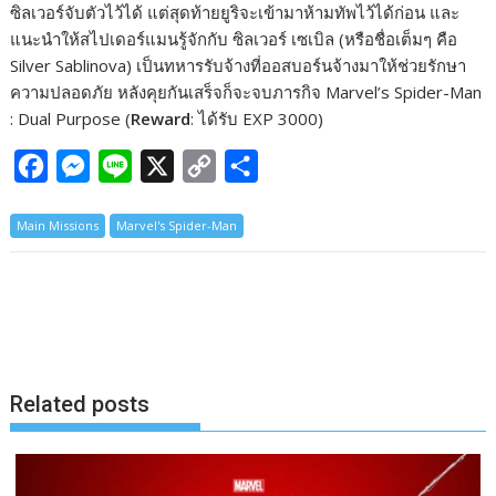
ซิลเวอร์จับตัวไว้ได้ แต่สุดท้ายยูริจะเข้ามาห้ามทัพไว้ได้ก่อน และ
แนะนำให้สไปเดอร์แมนรู้จักกับ ซิลเวอร์ เซเบิล (หรือชื่อเต็มๆ คือ
Silver Sablinova) เป็นทหารรับจ้างที่ออสบอร์นจ้างมาให้ช่วยรักษา
ความปลอดภัย หลังคุยกันเสร็จก็จะจบภารกิจ Marvel’s Spider-Man
: Dual Purpose (
Reward
: ได้รับ EXP 3000)
F
M
L
X
C
S
a
e
i
o
h
Main Missions
Marvel's Spider-Man
c
s
n
p
a
e
s
e
y
r
b
e
L
e
o
n
i
o
g
n
k
e
k
Related posts
r