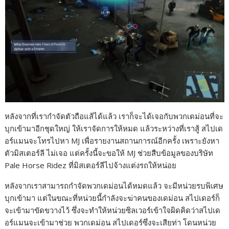
หลังจากที่เรากำจัดตัวถือแส้ได้แล้ว เราก็จะได้เจอกับพวกเดม่อนที่จะ
บุกเข้ามาอีกชุดใหญ่ ให้เราจัดการให้หมด แล้วระหว่างที่เราสู้ สไปเด
อร์แมนจะโทรไปหา MJ เพื่อรายงานสถานการณ์อีกครั้ง เพราะยังหา
ตัวมิสเตอร์ลี ไม่เจอ แต่ครั้งนี้จะขอให้ MJ ช่วยสืบข้อมูลของบริษัท
Pale Horse Ridez ที่มิสเตอร์ลีไปจ้างแต่งรถให้หน่อย
หลังจากเราสามารถกำจัดพวกเดม่อนได้หมดแล้ว จะมีหน่วยรบพิเศษ
บุกเข้ามา แต่ในขณะที่หน่วยนี้กำลังจะฆ่าคนของเดม่อน สไปเดอร์ก็
จะเข้ามาขัดขวางไว้ ซึ่งจะทำให้หน่วยซิลเวอร์เข้าใจผิดคิดว่าสไปเด
อร์แมนจะเข้ามาช่วย พวกเดม่อน สไปเดอร์ซึ่งจะเสียท่า โดนหน่วย