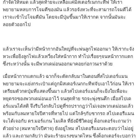
กำจัดให้หมด แล้วสุดท้ายจะเหลือแค่มิสเตอร์เนกกะทีฟ ให้เรา
พยายามหลบการโจมตีของมัน แล้วรอจังหวะที่จะสามารถโจมตีได้
เราจะเข้าไปโจมตีมัน โดยจะมีปุ่มขึ้นมาให้เรากด จากนั้นมันจะ
ลอยตัวออกไป
แล้วเราจะเห็นว่ามีหน้ากากอันใหญ่ที่จะพ่นลูกไฟออกมา ให้เรากะจัง
หวะเพื่อยิงลูกไฟแล้วเหวี่ยงใส่หน้ากาก ทำไปเรื่อยๆจนหน้ากากแตก
ซึ่งระหว่างนั้น จะมีพวกเดม่อนออกมาคอยก่อกวนเราด้วย
เมื่อหน้ากากแตกแล้ว ฉากก็จะตัดกลับมาในตอนที่สไปเดอร์แมน
พยายามจะแย่งกระเป๋าแต่ถูกมิสเตอร์เนกกะทีฟจับเอาไว้ก่อน ให้เรา
เตรียมตัวกดปุ่มที่แสดงขึ้นมา แล้วสไปเดอร์แมนก็จะยิงใยเพื่อจะ
หยุดรถของพวกเดม่อนเอาไว้ จนสุดท้าย รถจะพุ่งชนตึก เมื่อสไปเด
อร์แมนได้สติ จึงรีบวิ่งกลับไปดูที่รถปรากฎว่าไม่เจอพวกเดม่อนแล้ว
พร้อมกับลมหายใจปีศาจที่หายไป แต่ใกล้ๆกับซากรถ สไปเดอรืแมน
จะได้เจอกับ ดร.มอร์แกน ไมเคิล ที่ยังมีชีวิตอยู่ ด็อกเตอร์จะถามว่า
ตัวอย่าง (ลมหายใจปีศาจ) ยังอยู่ไหม สไปเดอรืแมนจะตอบว่าไม่อยู่
แล้ว และถามกลับว่า มันจะร้ายแรงขนาดไหน ซึ่งด็อกเตอร์จะบอกว่า