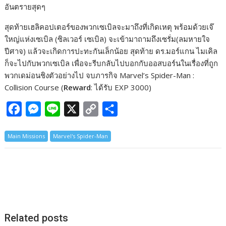
อันตรายสุดๆ
สุดท้ายเฮลิคอปเตอร์ของพวกเซเบิลจะมาถึงที่เกิดเหตุ พร้อมด้วยเจ๊
ใหญ่แห่งเซเบิล (ซิลเวอร์ เซเบิล) จะเข้ามาถามถึงเซรั่ม(ลมหายใจ
ปีศาจ) แล้วจะเกิดการปะทะกันเล็กน้อย สุดท้าย ดร.มอร์แกน ไมเคิล
ก็จะไปกับพวกเซเบิล เพื่อจะรีบกลับไปบอกกับออสบอร์นในเรื่องที่ถูก
พวกเดม่อนชิงตัวอย่างไป จบภารกิจ Marvel’s Spider-Man :
Collision Course (
Reward
: ได้รับ EXP 3000)
F
M
L
X
C
S
a
e
i
o
h
Main Missions
Marvel's Spider-Man
c
s
n
p
a
e
s
e
y
r
b
e
L
e
o
n
i
o
g
n
k
e
k
Related posts