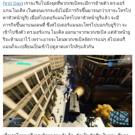
First Day
) เราจะรีบไปยังจุดที่พวกเซเบิลจะมีการย้ายตัว ดร.มอร์
e
s
e
y
r
แกน ไมเคิล (ในตอนแรกจะยังไม่มีภารกิจขึ้นมาจนกว่าเราจะโทรไป
b
e
L
e
หาหัวหน้ายูริ) เมื่อสไปเดอร์แมนโทรไปหาหัวหน้ายูริแล้ว จะมี
ภารกิจขึ้นมาบนแผนที่ ซึ่งสไปเดอร์แมนจะโทรไปบอกกับยูริว่า จะ
o
n
i
เข้าไปชิงตัว ดร.มอร์แกน ไมเคิล ออกมาจากพวกเซเบิล แต่หัวหน้ายู
o
g
n
ริจะห้ามเอาไว้ เพราะอาจจะโดนพวกเซเบิลจัดการแน่ๆ สไปเดอรื
k
e
k
แมนก็จะเปลี่ยนเป็นเข้าไปดูลาดเลาใกล้ๆแล้วกัน
r