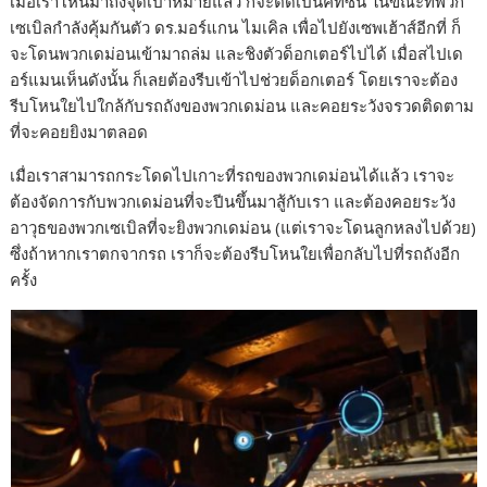
เมื่อเราโหนมาถึงจุดเป้าหมายแล้ว ก็จะตัดเป็นคัทซีน ในขณะที่พวก
เซเบิลกำลังคุ้มกันตัว ดร.มอร์แกน ไมเคิล เพื่อไปยังเซพเฮ้าส์อีกที่ ก็
จะโดนพวกเดม่อนเข้ามาถล่ม และชิงตัวด็อกเตอร์ไปได้ เมื่อสไปเด
อร์แมนเห็นดังนั้น ก็เลยต้องรีบเข้าไปช่วยด็อกเตอร์ โดยเราจะต้อง
รีบโหนใยไปใกล้กับรถถังของพวกเดม่อน และคอยระวังจรวดติดตาม
ที่จะคอยยิงมาตลอด
เมื่อเราสามารถกระโดดไปเกาะที่รถของพวกเดม่อนได้แล้ว เราจะ
ต้องจัดการกับพวกเดม่อนที่จะปีนขึ้นมาสู้กับเรา และต้องคอยระวัง
อาวุธของพวกเซเบิลที่จะยิงพวกเดม่อน (แต่เราจะโดนลูกหลงไปด้วย)
ซึ่งถ้าหากเราตกจากรถ เราก็จะต้องรีบโหนใยเพื่อกลับไปที่รถถังอีก
ครั้ง