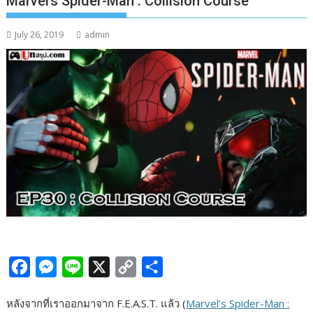
Marvel’s Spider-Man : Collision Course
July 26, 2019
admin
F
M
L
X
C
S
a
e
i
o
h
หลังจากที่เราออกมาจาก F.E.A.S.T. แล้ว (
Marvel’s Spider-Man :
c
s
n
p
a