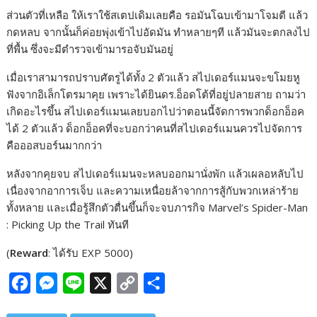
ส่วนตัวที่เหลือ ให้เราใช้สเตปเดิมเลยคือ รอมันโฉบเข้ามาโจมตี แล้ว
กดหลบ จากนั้นก็ค่อยพุ่งเข้าไปอัดมัน ทำหลายๆที แล้วมันจะตกลงไป
ที่พื้น ซึ่งจะมีตำรวจเข้ามารอจับมันอยู่
เมื่อเราสามารถปราบศัตรูได้ทั้ง 2 ตัวแล้ว สไปเดอร์แมนจะขโมยหู
ฟังจากอิเล็กโตรมาคุย เพราะได้ยินดร.อ็อดโต้ที่อยู่ปลายสาย ถามว่า
เกิดอะไรขึ้น สไปเดอร์แมนเลยบอกไปว่าตอนนี้จัดการพวกด็อกอ็อค
ได้ 2 ตัวแล้ว ด็อกอ็อคที่จะบอกว่าคนที่สไปเดอร์แมนควรไปจัดการ
คือออสบอร์นมากกว่า
หลังจากคุยจบ สไปเดอร์แมนจะหลบออกมานั่งพัก แล้วเผลอหลับไป
เนื่องจากอาการเจ็บ และความเหนื่อยล้าจากการสู้กับพวกเหล่าร้าย
ทั้งหลาย และเมื่อรู้สึกตัวตื่นขึ้นก็จะจบภารกิจ Marvel’s Spider-Man
: Picking Up the Trail ทันที
(
Reward
: ได้รับ EXP 5000)
F
M
L
X
C
S
a
e
i
o
h