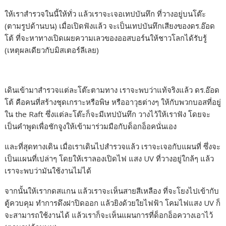
ให้เราสำรวจในนี้ให้ทั่ว แล้วเราจะเจอเทปบันทึก ที่วางอยู่บนโต๊ะ
(ตามรูปด้านบน) เมื่อเปิดฟังแล้ว จะเป็นเทปบันทึกเสียงของดร.อ๊อด
โต้ ที่จะหาทางเปิดเผยความเลวของออสบอร์นให้ชาวโลกได้รับรู้
(เหตุผลเดียวกับมิสเตอร์ลีเลย)
เดินเข้ามาสำรวจแต่ละโต๊ะตามทาง เราจะพบว่าแท้จริงแล้ว ดร.อ๊อด
โต้ คือคนที่สร้างชุดเกราะหรือพิษ หรืออาวุธต่างๆ ให้กับพวกบอสที่อยู่
ใน the Raft ซึ่งแต่ละโต๊ะก็จะมีเทปบันทึก วางไว้ให้เราฟัง โดยจะ
เป็นคำพูดเพื่อชักจูงให้เข้ามาร่วมมือกับด็อกอ็อคนั่นเอง
และที่สุดทางเดิน เมื่อเราเดินไปสำรวจแล้ว เราจะเจอกับแผนที่ ซึ่งจะ
เป็นแผนที่เปล่าๆ โดยให้เราลองเปิดไฟ แสง UV ที่วางอยู่ใกล้ๆ แล้ว
เราจะพบว่ามันใช้งานไม่ได้
จากนั้นให้เรากดสแกน แล้วเราจะเห็นสายสีเหลือง ที่จะโยงไปเข้ากับ
ตู้ควบคุม ทำการดึงฝาปิดออก แล้วยิงด้วยใยไฟฟ้า โคมไฟแสง UV ก็
จะสามารถใช้งานได้ แล้วเราก็จะเห็นแผนการที่ด็อกอ็อควางเอาไว้