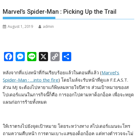
Marvel’s Spider-Man : Picking Up the Trail
August 1, 2019
admin
F
M
L
X
C
S
a
e
i
o
h
หลังจากที่แบ่งหน้าที่กันเรียบร้อยแล้วในตอนที่แล้ว (
Marvel’s
c
s
n
p
a
Spider-Man : …into the fire
) โดยไมล์จะรับหน้าที่ดูแล F.E.A.S.T.
e
s
e
y
r
ส่วน MJ จะต้องไปหายาแก้พิษลมหายใจปีศาจ ส่วนเป้าหมายของส
b
e
L
e
ไปเดอร์แมนในภารกิจนี้ก็คือ การออกไปตามหาด็อกอ็อค เพื่อจะหยุด
แผนก่อการร้ายทั้งหมด
o
n
i
o
g
n
k
e
k
ให้เราตรงไปยังจุดเป้าหมาย โดยระหว่างทาง สไปเดอร์แมนจะโทร
r
ถามความคืบหน้า การตามเบาะแสของด็อกอ็อค แต่ทางตำรวจจะไม่