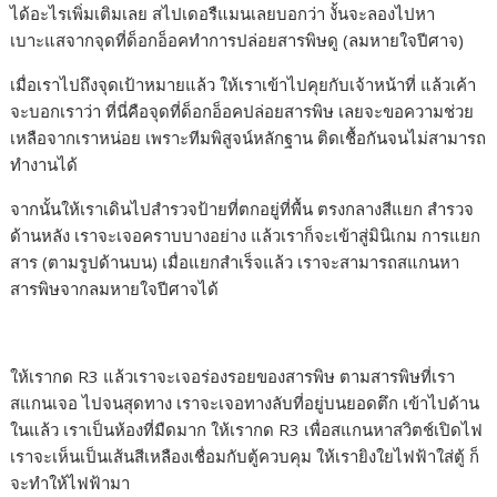
ได้อะไรเพิ่มเติมเลย สไปเดอรืแมนเลยบอกว่า งั้นจะลองไปหา
เบาะแสจากจุดที่ด็อกอ็อคทำการปล่อยสารพิษดู (ลมหายใจปีศาจ)
เมื่อเราไปถึงจุดเป้าหมายแล้ว ให้เราเข้าไปคุยกับเจ้าหน้าที่ แล้วเค้า
จะบอกเราว่า ที่นี่คือจุดที่ด็อกอ็อคปล่อยสารพิษ เลยจะขอความช่วย
เหลือจากเราหน่อย เพราะทีมพิสูจน์หลักฐาน ติดเชื้อกันจนไม่สามารถ
ทำงานได้
จากนั้นให้เราเดินไปสำรวจป้ายที่ตกอยู่ที่พื้น ตรงกลางสีแยก สำรวจ
ด้านหลัง เราจะเจอคราบบางอย่าง แล้วเราก็จะเข้าสู่มินิเกม การแยก
สาร (ตามรูปด้านบน) เมื่อแยกสำเร็จแล้ว เราจะสามารถสแกนหา
สารพิษจากลมหายใจปีศาจได้
ให้เรากด R3 แล้วเราจะเจอร่องรอยของสารพิษ ตามสารพิษที่เรา
สแกนเจอ ไปจนสุดทาง เราจะเจอทางลับที่อยู่บนยอดตึก เข้าไปด้าน
ในแล้ว เราเป็นห้องที่มืดมาก ให้เรากด R3 เพื่อสแกนหาสวิตช์เปิดไฟ
เราจะเห็นเป็นเส้นสีเหลืองเชื่อมกับตู้ควบคุม ให้เรายิงใยไฟฟ้าใส่ตู้ ก็
จะทำให้ไฟฟ้ามา