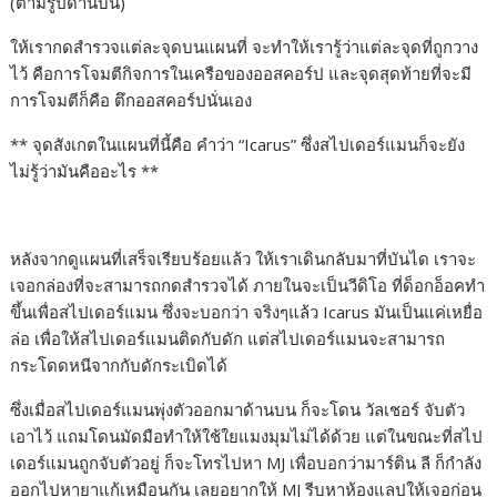
(ตามรูปด้านบน)
ให้เรากดสำรวจแต่ละจุดบนแผนที่ จะทำให้เรารู้ว่าแต่ละจุดที่ถูกวาง
ไว้ คือการโจมตีกิจการในเครือของออสคอร์ป และจุดสุดท้ายที่จะมี
การโจมตีก็คือ ตึกออสคอร์ปนั่นเอง
** จุดสังเกตในแผนที่นี้คือ คำว่า “Icarus” ซึ่งสไปเดอร์แมนก็จะยัง
ไม่รู้ว่ามันคืออะไร **
หลังจากดูแผนที่เสร็จเรียบร้อยแล้ว ให้เราเดินกลับมาที่บันได เราจะ
เจอกล่องที่จะสามารถกดสำรวจได้ ภายในจะเป็นวีดิโอ ที่ด็อกอ็อคทำ
ขึ้นเพื่อสไปเดอร์แมน ซึ่งจะบอกว่า จริงๆแล้ว Icarus มันเป็นแค่เหยื่อ
ล่อ เพื่อให้สไปเดอร์แมนติดกับดัก แต่สไปเดอร์แมนจะสามารถ
กระโดดหนีจากกับดักระเบิดได้
ซึ่งเมื่อสไปเดอร์แมนพุ่งตัวออกมาด้านบน ก็จะโดน วัลเชอร์ จับตัว
เอาไว้ แถมโดนมัดมือทำให้ใช้ใยแมงมุมไม่ได้ด้วย แต่ในขณะที่สไป
เดอร์แมนถูกจับตัวอยู่ ก็จะโทรไปหา MJ เพื่อบอกว่ามาร์ติน ลี ก็กำลัง
ออกไปหายาแก้เหมือนกัน เลยอยากให้ MJ รีบหาห้องแลปให้เจอก่อน