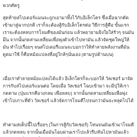
พวกศัตรู
สุดท้ายสไปเดอร์แมนจะถูกเอามาทิ้งไว้กับอิเล็กโตร ซึ่งเมื่อฉากตัด
เข้ามาสู่ฉากปกติ เราก็จะต้องสู้กับอิเล็กโตรต่อ วิธีการสู้คือ ขั้นแรก
เราจะต้องหลบการโจมตีของมันก่อน แล้วพยายามยิงใยใส่รัวๆ จนมัน
มึน จากนั้นกดสามเหลี่ยมเพื่อพุ่งตัวเข้าไปหามัน แล้วจัดชุดใหญ่ให้
มัน ทำไปเรื่อยๆ จนสไปเดอรืแมนจะบอกว่าให้ทำลายพลังงานที่มัน
ดูดมาใช้ ก็คือหม้อแปลงที่อยู่ใกล้ๆนั่นเอง (ตามรูปด้านบน)
เมื่อเราทำลายหม้อแปลงได้แล้ว อิเล็กโตรก็จะบอกให้ วัลเชอร์ มาจัด
การกับสไปเดอร์แมนต่อ โดยเมื่อ วัลเชอร์ โฉบเข้ามา จะมีปุ่ให้เรา
กดตาม (ปุ่มแรกคือวงกลม เพื่อหลบ) จากนั้นกดสามเหลี่ยมเพื่อพุ่ง
เข้าไปเกาะที่ตัว วัลเชอร์ แล้วจัดการโจมตีไปจนกว่ามันจะหลุดไปได้
ทำตามสเต็ปนี้ไปเรื่อยๆ (ในการสู้กับวัลเชอร์) โหนจนมันเข้ามาโจมตี
แล้วกดหลบ จากนั้นเมื่อมันโฉบผ่านเราไปแล้วรีบหันไปหามันแล้ว