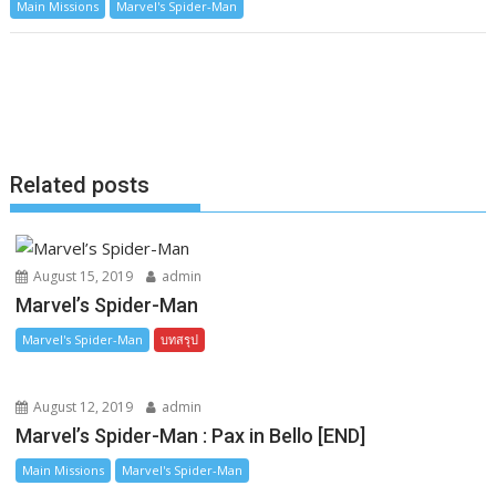
Main Missions
Marvel's Spider-Man
c
s
n
p
a
e
s
e
y
r
b
e
L
e
o
n
i
o
g
n
k
e
k
Related posts
r
August 15, 2019
admin
Marvel’s Spider-Man
Marvel's Spider-Man
บทสรุป
August 12, 2019
admin
Marvel’s Spider-Man : Pax in Bello [END]
Main Missions
Marvel's Spider-Man