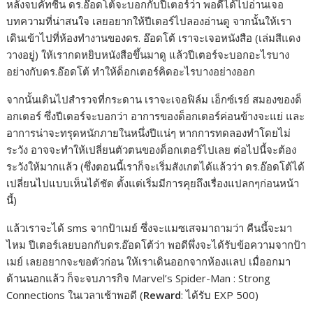
หลังจบคัทซีน ดร.อ๊อดโต้จะบอกกับปีเตอร์ว่า พอดีได้ไปอ่านเจอ
บทความที่น่าสนใจ เลยอยากให้ปีเตอร์ไปลองอ่านดู จากนั้นให้เรา
เดินเข้าไปที่ห้องทำงานของดร. อ๊อดโต้ เราจะเจอหนังสือ (เล่มสีแดง
วางอยู่) ให้เรากดหยิบหนังสือขึ้นมาดู แล้วปีเตอร์จะบอกอะไรบาง
อย่างกับดร.อ๊อดโต้ ทำให้ด็อกเตอร์คิดอะไรบางอย่างออก
จากนั้นเดินไปสำรวจที่กระดาน เราจะเจอฟิล์ม เอ็กซ์เรย์ สมองของด็
อกเตอร์ ซึ่งปีเตอร์จะบอกว่า อาการของด็อกเตอร์ค่อนข้างจะแย่ และ
อาการน่าจะทรุดหนักภายในหนึ่งปีแน่ๆ หากการทดลองทำโดยไม่
ระวัง อาจจะทำให้เปลี่ยนตัวตนของด็อกเตอร์ไปเลย ต่อไปนี้จะต้อง
ระวังให้มากแล้ว (ซึ่งตอนนี้เราก็จะเริ่มสังเกตได้แล้วว่า ดร.อ๊อดโต้ได้
เปลี่ยนไปแบบเห็นได้ชัด ตั้งแต่เริ่มมีการคุยถึงเรื่องแปลกๆก่อนหน้า
นี้)
แล้วเราจะได้ sms จากป้าเมย์ ซึ่งจะแมซเสจมาถามว่า คืนนี้จะมา
ไหม ปีเตอร์เลยบอกกับดร.อ๊อดโต้ว่า พอดีพึ่งจะได้รับข้อความจากป้า
เมย์ เลยอยากจะขอตัวก่อน ให้เราเดินออกจากห้องแลป เมื่ออกมา
ด้านนอกแล้ว ก็จะจบภารกิจ Marvel’s Spider-Man : Strong
Connections ในเวลาเช้าพอดี (
Reward
: ได้รับ EXP 500)