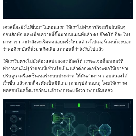
เควสนี้จะยังไม่ขึ้นมาในตอนแรก ให้เราไปทำภารกิจเสริมอันอื่นๆ
ก่อนสักพัก และเมื่อเควาสนี้ขึ้นมาบนแผนที่แล้ว ดร.อ๊อดโต้ ก็จะโทร
มาหาเรา ว่ากำลังจะเริ่มทดสอบครั้งใหม่แล้ว สไปเดอร์แมนก็จะบอก
ว่าพอดีรถบัสที่นั่งมาเกิดเสีย แต่ตอนนี้กำลังรีบไปแล้ว
ให้เรารีบตรงไปยังห้องแลปของดร.อ๊อดโต้ เราจะเจอด็อกเตอร์ที่
ทำงานจนไม่รู้ว่าตอนนี้เช้าหรือเย็น แล้วด็อกเตอร์ก็จะขอให้เราช่วย
ปรับจูน เครื่องเซ็นเซอร์ระบบประสาท ให้มันสามารถตอบสนองได้
เร็วขึ้น แล้วฉากก็จะตัดเป็นมินิเกม (ตามรูปด้านบน) โดยให้เรากด
ทดสอบในครั้งแรกก่อน แล้วระบบจะแจ้งว่า ระบบล้มเหลว