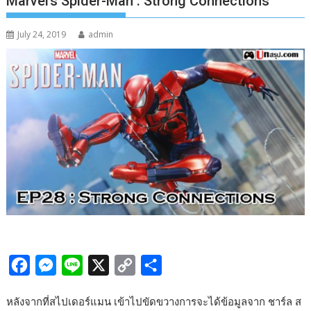
Marvel’s Spider-Man : Strong Connections
July 24, 2019
admin
F
M
L
X
C
S
a
e
i
o
h
หลังจากที่สไปเดอร์แมน เข้าไปขัดขวางการจะได้ข้อมูลจาก ชาร์ล ส
c
s
n
p
a