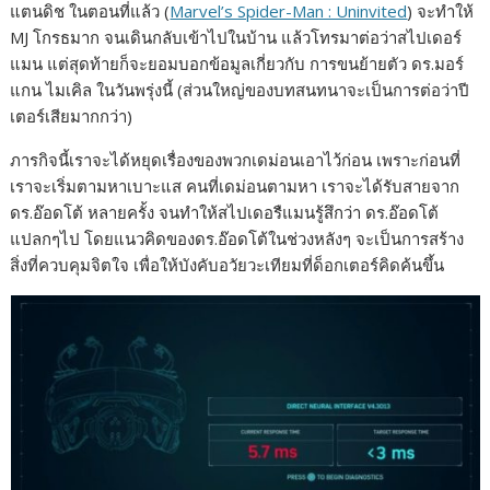
แตนดิช ในตอนที่แล้ว (
Marvel’s Spider-Man : Uninvited
) จะทำให้
e
s
e
y
r
MJ โกรธมาก จนเดินกลับเข้าไปในบ้าน แล้วโทรมาต่อว่าสไปเดอร์
b
e
L
e
แมน แต่สุดท้ายก็จะยอมบอกข้อมูลเกี่ยวกับ การขนย้ายตัว ดร.มอร์
แกน ไมเคิล ในวันพรุ่งนี้ (ส่วนใหญ่ของบทสนทนาจะเป็นการต่อว่าปี
o
n
i
เตอร์เสียมากกว่า)
o
g
n
k
e
k
ภารกิจนี้เราจะได้หยุดเรื่องของพวกเดม่อนเอาไว้ก่อน เพราะก่อนที่
เราจะเริ่มตามหาเบาะแส คนที่เดม่อนตามหา เราจะได้รับสายจาก
r
ดร.อ๊อดโต้ หลายครั้ง จนทำให้สไปเดอรืแมนรู้สึกว่า ดร.อ๊อดโต้
แปลกๆไป โดยแนวคิดของดร.อ๊อดโต้ในช่วงหลังๆ จะเป็นการสร้าง
สิ่งที่ควบคุมจิตใจ เพื่อให้บังคับอวัยวะเทียมที่ด็อกเตอร์คิดค้นขึ้น