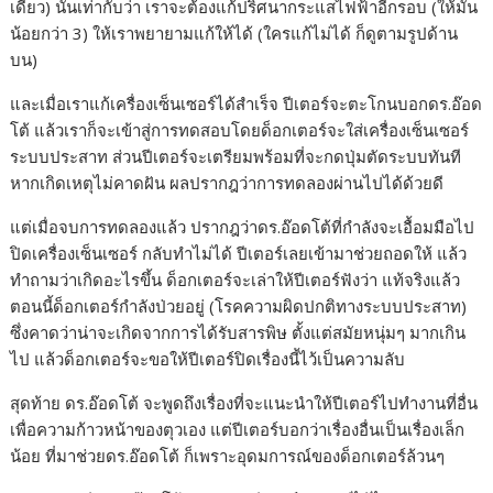
เดียว) นั่นเท่ากับว่า เราจะต้องแก้ปริศนากระแสไฟฟ้าอีกรอบ (ให้มัน
น้อยกว่า 3) ให้เราพยายามแก้ให้ได้ (ใครแก้ไม่ได้ ก็ดูตามรูปด้าน
บน)
และเมื่อเราแก้เครื่องเซ็นเซอร์ได้สำเร็จ ปีเตอร์จะตะโกนบอกดร.อ๊อด
โต้ แล้วเราก็จะเข้าสู่การทดสอบโดยด็อกเตอร์จะใส่เครื่องเซ็นเซอร์
ระบบประสาท ส่วนปีเตอร์จะเตรียมพร้อมที่จะกดปุ่มตัดระบบทันที
หากเกิดเหตุไม่คาดฝัน ผลปรากฎว่าการทดลองผ่านไปได้ด้วยดี
แต่เมื่อจบการทดลองแล้ว ปรากฎว่าดร.อ๊อดโต้ที่กำลังจะเอื้อมมือไป
ปิดเครื่องเซ็นเซอร์ กลับทำไม่ได้ ปีเตอร์เลยเข้ามาช่วยถอดให้ แล้ว
ทำถามว่าเกิดอะไรขึ้น ด็อกเตอร์จะเล่าให้ปีเตอร์ฟังว่า แท้จริงแล้ว
ตอนนี้ด็อกเตอร์กำลังป่วยอยู่ (โรคความผิดปกติทางระบบประสาท)
ซึ่งคาดว่าน่าจะเกิดจากการได้รับสารพิษ ตั้งแต่สมัยหนุ่มๆ มากเกิน
ไป แล้วด็อกเตอร์จะขอให้ปีเตอร์ปิดเรื่องนี้ไว้เป็นความลับ
สุดท้าย ดร.อ๊อดโต้ จะพูดถึงเรื่องที่จะแนะนำให้ปีเตอร์ไปทำงานที่อื่น
เพื่อความก้าวหน้าของตุวเอง แต่ปีเตอร์บอกว่าเรื่องอื่นเป็นเรื่องเล็ก
น้อย ที่มาช่วยดร.อ๊อดโต้ ก็เพราะอุดมการณ์ของด็อกเตอร์ล้วนๆ