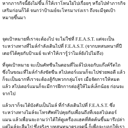
หากภารกิจนี้ยังไม่ขึ้น ก็ให้เราโหนใยไปเรื่อยๆ หรือไปทำภารกิจ
เสริมก่อนก็ได้ จนกว่าป้าเมย์จะโทรมาเร่งเรา ถึงจะมีจุดเป้า
หมายขึ้นมา
จุดเป้าหมายที่เราจะต้องไป จะไม่ใช่ที่ F.E.A.S.T. แต่จะเป็น
ระหว่างทางที่ไมล์กำลังเดินไปที่ F.E.A.S.T. (จากบทสนทนาที่ปี
เตอร์ได้คุยกับป้าเมย์ จะทำให้เรารู้ว่าไมล์ยังไปไม่ถึง)
ที่จุดเป้าหมาย จะเป็นคัทซีนในตอนที่ไมล์ไปเจอกับแก๊งค์รีดไถ
ซึ่งในขณะที่ไมล์กำลังขัดขืน สไปเดอร์แมนก็จะไปช่วยพอดี แล้ว
ก็จะเป็นฉากที่เราจะต้องสู้กับพวกกลุ่มโจร เมื่อจัดการให้หมด
แล้ว สไปเดอร์แมนก็จะมีการฝึกการต่อสู้ให้ไมล์เล็กน้อย ก่อนจะ
จากไป
แล้วเราก็จะได้บังคับเป็นไมล์ ที่กำลังเดินไปที่ F.E.A.S.T. ซึ่ง
ระหว่างทางไมล์จะโทรศัพท์ไปคุยกับเพื่อนถึงที่เจอสไปเดอร์
แมน แล้วเพื่อนจะถามว่าได้ให้ดูเครื่องแฮคที่คิดค้นขึ้นมารึเปล่า
แต่ไมล์จะลืมไป ซึ่งจริงๆ บทสนทนาตรงจุดนี้ ก็เพื่อจะบอกให้เรา