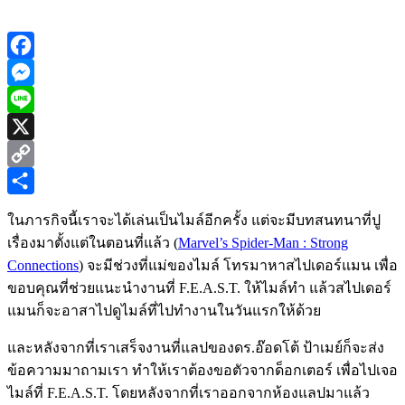
Facebook
Messenger
Line
X
Copy
Link
Share
ในภารกิจนี้เราจะได้เล่นเป็นไมล์อีกครั้ง แต่จะมีบทสนทนาที่ปู
เรื่องมาตั้งแต่ในตอนที่แล้ว (
Marvel’s Spider-Man : Strong
Connections
) จะมีช่วงที่แม่ของไมล์ โทรมาหาสไปเดอร์แมน เพื่อ
ขอบคุณที่ช่วยแนะนำงานที่ F.E.A.S.T. ให้ไมล์ทำ แล้วสไปเดอร์
แมนก็จะอาสาไปดูไมล์ที่ไปทำงานในวันแรกให้ด้วย
และหลังจากที่เราเสร็จงานที่แลปของดร.อ๊อดโต้ ป้าเมย์ก็จะส่ง
ข้อความมาถามเรา ทำให้เราต้องขอตัวจากด็อกเตอร์ เพื่อไปเจอ
ไมล์ที่ F.E.A.S.T. โดยหลังจากที่เราออกจากห้องแลปมาแล้ว