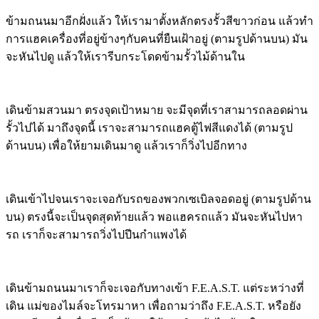
ข้ามถนนมาอีกฝั่งแล้ว ให้เรามาตั้งหลักตรงรั้วสีขาวก่อน แล้วทำ
การแฮคเครื่องที่อยู่ข้างๆกับคนที่ยืนเฝ้าอยู่ (ตามรูปด้านบน) มัน
จะหันไปดู แล้วให้เรารีบกระโดดข้ามรั้วไม้ด้านใน
เดินข้ามสวนมา ตรงจุดเป้าหมาย จะมีจุดที่เราสามารถลอดผ่าน
รั้วไปได้ มาถึงจุดนี้ เราจะสามารถแฮคตู้ไฟสีแดงได้ (ตามรูป
ด้านบน) เพื่อให้ยามเดินมาดู แล้วเราก็วิ่งไปอีกทาง
เดินเข้าไปจนเราจะเจอกับรถของพวกเซเบิลจอดอยู่ (ตามรูปด้าน
บน) ตรงนี้จะเป็นจุดสุดท้ายแล้ว พอแฮครถแล้ว มันจะหันไปหา
รถ เราก็จะสามารถวิ่งไปปีนกำแพงได้
เดินข้ามถนนมาเราก็จะเจอกับทางเข้า F.E.A.S.T. แต่ระหว่างที่
เดิน แม่ของไมล์จะโทรมาหา เพื่อถามว่าถึง F.E.A.S.T. หรือยัง