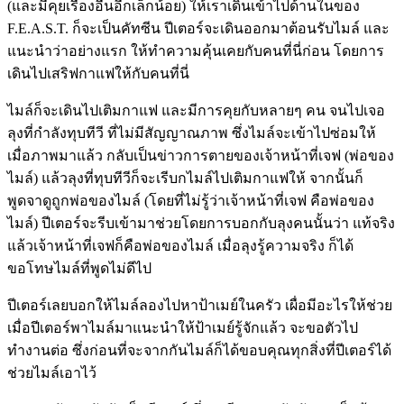
(และมีคุยเรื่องอื่นอีกเล็กน้อย) ให้เราเดินเข้าไปด้านในของ
F.E.A.S.T. ก็จะเป็นคัทซีน ปีเตอร์จะเดินออกมาต้อนรับไมล์ และ
แนะนำว่าอย่างแรก ให้ทำความคุ้นเคยกับคนที่นี่ก่อน โดยการ
เดินไปเสริฟกาแฟให้กับคนที่นี่
ไมล์ก็จะเดินไปเติมกาแฟ และมีการคุยกับหลายๆ คน จนไปเจอ
ลุงที่กำลังทุบทีวี ที่ไม่มีสัญญาณภาพ ซึ่งไมล์จะเข้าไปซ่อมให้
เมื่อภาพมาแล้ว กลับเป็นข่าวการตายของเจ้าหน้าที่เจฟ (พ่อของ
ไมล์) แล้วลุงที่ทุบทีวีก็จะเรีบกไมล์ไปเติมกาแฟให้ จากนั้นก็
พูดจาดูถูกพ่อของไมล์ (โดยที่ไม่รู้ว่าเจ้าหน้าที่เจฟ คือพ่อของ
ไมล์) ปีเตอร์จะรีบเข้ามาช่วยโดยการบอกกับลุงคนนั้นว่า แท้จริง
แล้วเจ้าหน้าที่เจฟก็คือพ่อของไมล์ เมื่อลุงรู้ความจริง ก็ได้
ขอโทษไมล์ที่พูดไม่ดีไป
ปีเตอร์เลยบอกให้ไมล์ลองไปหาป้าเมย์ในครัว เผื่อมีอะไรให้ช่วย
เมื่อปีเตอร์พาไมล์มาแนะนำให้ป้าเมย์รู้จักแล้ว จะขอตัวไป
ทำงานต่อ ซึ่งก่อนที่จะจากกันไมล์ก็ได้ขอบคุณทุกสิ่งที่ปีเตอร์ได้
ช่วยไมล์เอาไว้