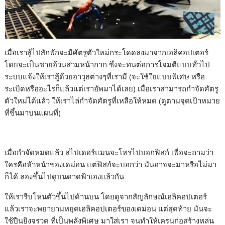
เมื่อเราสู้ไปสักพักจะมีศัตรูตัวใหม่กระโดดลงมาจากเฮลิคอปเตอร์
โดยจะเป็นชายอ้วนสวมหน้ากาก ซึ่งจะทนต่อการโจมตีแบบทั่วไป
ระบบแจ้งให้เราสู้ด้วยอาวุธต่างๆที่เรามี (จะใช้ใยแบบพิเศษ หรือ
ระเบิดหรืออะไรก็แล้วแต่เราอัพมาได้เลย) เมื่อเราสามารถกำจัดศัตรู
ตัวใหม่ได้แล้ว ให้เราไล่กำจัดศัตรูที่เหลือให้หมด (ดูตามจุดเป้าหมาย
ที่ขึ้นมาบนแผนที่)
เมื่อกำจัดหมดแล้ว สไปเดอร์แมนจะโทรไปบอกฟิสก์ เพื่อจะถามว่า
ใครคือหัวหน้าของเดม่อน แต่ฟิสก์จะบอกว่า มันอาจจะมาหรือไม่มา
ก็ได้ ลองขึ้นไปดูบนดาดฟ้าเองแล้วกัน
ให้เรารีบโหนตัวขึ้นไปด้านบน โดยดูจากสัญลักษณ์เฮลิคอปเตอร์
แล้วเราจะพยายามหยุดเฮลิคอปเตอร์ของเดม่อน แต่สุดท้าย มันจะ
ใช้ปืนยิงจรวด ที่เป็นพลังพิเศษ มาใส่เรา จนทำให้เครนก่อสร้างหล่น