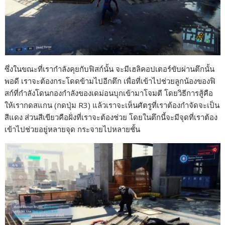
ซึ่งในขณะที่เรากำลังคุยกับฟิสก์นั้น จะมีเฮลิคอปเตอร์ขับผ่านตึกนั้น
พอดี เราจะต้องกระโดดข้ามไปอีกตึก เพื่อที่เข้าไปช่วยลูกน้องของฟิ
สก์ที่กำลังโดนกองกำลังของเดม่อนบุกเข้ามาโจมตี โดยวิธีการสู้คือ
ให้เรากดสแกน (กดปุ่ม R3) แล้วเราจะเห็นศัตรูที่เราต้องกำจัดจะเป็น
สีแดง ส่วนสีเขียวคือฝั่งที่เราจะต้องช่วย โดยในตึกนี้จะมีจุดที่เราต้อง
เข้าไปช่วยอยู่หลายจุด กระจายไปหลายชั้น