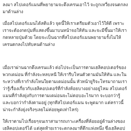
ลงมา สไปเดอร์แมนที่พยายามจะดึงเครนเอาไว้ จะถูกเหวี่ยงจนตกลง
มาด้านล่าง
เมื่อสไปเดอร์แมนได้สติแล้ว จุดนี้ให้เราเตรียมตัวเอาไว้ให้ดี เพราะ
เราจะต้องกดปุ่มที่แสดงขึ้นมาบนหน้าจอให้ทัน และจะมีขึ้นมาให้เรา
กดหลายปุ่มด้วย โดยจะเป็นฉากที่สไปเดอร์แมนพยายามรั้งไม่ให้
เครนตกลงไปทับคนด้านล่าง
เมื่อเราผ่านฉากดึงเครนแล้ว ต่อไปจะเป็นการตามเฮลิคอปเตอร์ของ
พวกเดม่อน ที่กำลังจะหลบหนี ให้เรารีบโหนตัวตามมันให้ทัน และใน
ระหว่างที่เรากำลังโหนใยตามเดม่อนนั้น หัวหน้ายูริจะโทรมาถามเรา
ว่ารู้เรื่องเกี่ยวกับเฮลิคอปเตอร์ที่กำลังห้อยบางอย่างอยู่ไหม สไปเดอร์
แมนที่กำลังยุ่งกับการตามเดม่อนจะไม่ตอบอะไรมาก จะบอกว่ารู้
และบอกว่ากำลังตามอยู่ (ทุกทีสไปเดอร์แมน จะพูดมาก แต่คราวนี้
น่าจะกำลังยุ่งจริงๆเลยไม่ค่อยพูดเท่าไหร่)
ให้เราตามไปเรื่อยๆจนเราสามารถเกาะเครื่องที่ห้อยอยู่ด้านล่างของ
เฮลิคอปเตอร์ได้ แต่สุดท้ายเราจะตกลงมาที่ตึกแห่งหนึ่ง ซึ่งเฮลิคอป