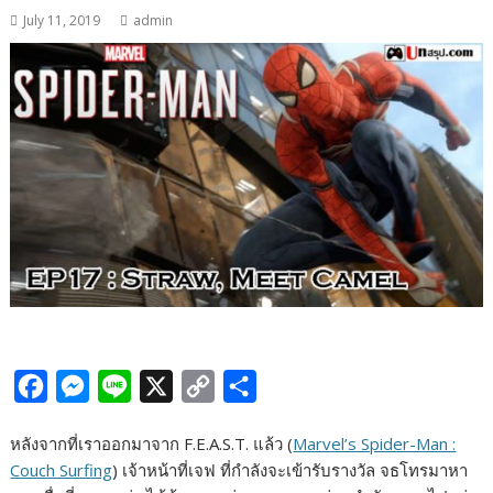
July 11, 2019
admin
F
M
L
X
C
S
a
e
i
o
h
หลังจากที่เราออกมาจาก F.E.A.S.T. แล้ว (
Marvel’s Spider-Man :
c
s
n
p
a
Couch Surfing
) เจ้าหน้าที่เจฟ ที่กำลังจะเข้ารับรางวัล จธโทรมาหา
e
s
e
y
r