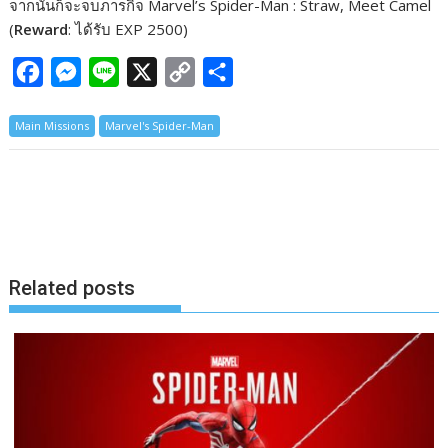
จากนั้นก็จะจบภารกิจ Marvel’s Spider-Man : Straw, Meet Camel
(
Reward
: ได้รับ EXP 2500)
F
M
L
X
C
S
a
e
i
o
h
Main Missions
Marvel's Spider-Man
c
s
n
p
a
e
s
e
y
r
b
e
L
e
o
n
i
o
g
n
k
e
k
Related posts
r