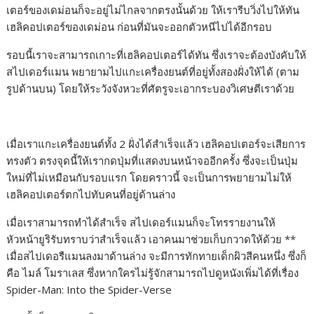
เตอร์ของเดม่อนก็จะอยู่ไม่ไกลจากตรงนั้นด้วย ให้เรารีบวิ่งไปให้ทัน
เฮลิคอปเตอร์ของเดม่อน ก่อนที่มันจะออกตัวหนีไปได้อีกรอบ
รอบนี้เราจะสามารถเกาะที่เฮลิคอปเตอร์ได้ทัน ซึ่งเราจะต้องบังคับให้
สไปเดอร์แมน พยายามไปแกะเครื่องยนต์ที่อยู่ทั้งสองฝั่งให้ได้ (ตาม
รูปด้านบน) โดยให้ระวังจังหวะที่ศัตรูจะเอากระบองวิเศษตีเราด้วย
เมื่อเราแกะเครื่องยนต์ทั้ง 2 ฝั่งได้สำเร็จแล้ว เฮลิคอปเตอร์จะเสียการ
ทรงตัว ตรงจุดนี้ให้เรากดปุ่มที่แสดงบนหน้าจออีกครั้ง ซึ่งจะเป็นปุ่ม
ใหม่ที่ไม่เหมือนกับรอบแรก โดยคราวนี้ จะเป็นการพยายามไม่ให้
เฮลิคอปเตอร์ตกไปทับคนที่อยู่ด้านล่าง
เมื่อเราสามารถทำได้สำเร็จ สไปเดอร์แมนก็จะโทรรายงานให้
หัวหน้ายูริรับทราบว่าสำเร็จแล้ว เอาคนมาช่วยเก็บกวาดให้ด้วย **
เมื่อสไปเดอรืแมนลงมาด้านล่าง จะมีการทักทายเด็กผิวสีคนหนึ่ง ซึ่งก็
คือ ไมล์ โมราเลส ซึ่งหากใครไม่รู้จักสามารถไปดูหนังเพิ่มได้ที่เรื่อง
Spider-Man: Into the Spider-Verse