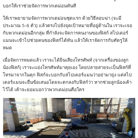
บอกให้เราช่วยจัดการพวกเดม่อนทันที
ให้เราพยายามจัดการพวกเดม่อนชุดแรก ด้วยวิธีลอบฆ่า (จะมี
ประมาณ 5-6 ตัว) แล้วตรงไปยังจุดเป้าหมายที่อยู่ด้านใน เราจะเจอ
กับพวกเดม่อนอีกกลุ่ม ที่กำลังจะจัดการคนงานของฟิสก์ สไปเดอร์
แมนจะเข้าไปช่วยคนของฟิสก์ได้ทัน แล้วให้เราจัดการกับศัตรูให้
หมด
เมื่อจัดการหมดแล้ว เราจะได้ยินเสียงโทรศัพท์ (จากเครื่องของลูก
น้องฟิสก์) เราจะแย่งโทรศัพท์มาคุยเอง โดยปลายสายจะเป็นฟิสก์ที่
โทรมาจากในคุก ฟิสก์จะบอกกับสไปเดอร์แมนว่าอย่ามายุ่ง แต่สไป
เดอร์แมนจะยื่นข้อเสนอโดยจะตกลงกับฟิสก์ว่า หากช่วยลูกน้องเค้า
ไว้ได้ เค้าจะยอมบอกว่าพวกเดม่อนคือใคร