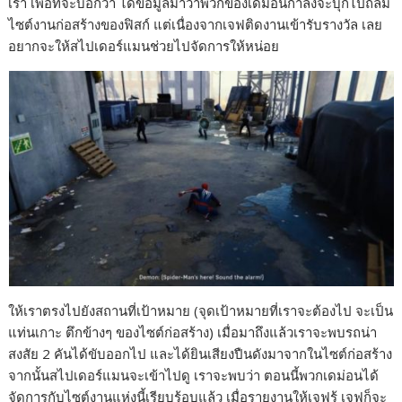
เรา เพื่อที่จะบอกว่า ได้ข้อมูลมาว่าพวกของเดม่อนกำลังจะบุกไปถล่ม
b
e
L
e
ไซต์งานก่อสร้างของฟิสก์ แต่เนื่องจากเจฟติดงานเข้ารับรางวัล เลย
อยากจะให้สไปเดอร์แมนช่วยไปจัดการให้หน่อย
o
n
i
o
g
n
k
e
k
r
ให้เราตรงไปยังสถานที่เป้าหมาย (จุดเป้าหมายที่เราจะต้องไป จะเป็น
แท่นเกาะ ตึกข้างๆ ของไซต์ก่อสร้าง) เมื่อมาถึงแล้วเราจะพบรถน่า
สงสัย 2 คันได้ขับออกไป และได้ยินเสียงปืนดังมาจากในไซต์ก่อสร้าง
จากนั้นสไปเดอร์แมนจะเข้าไปดู เราจะพบว่า ตอนนี้พวกเดม่อนได้
จัดการกับไซต์งานแห่งนี้เรียบร้อบแล้ว เมื่อรายงานให้เจฟรู้ เจฟก็จะ