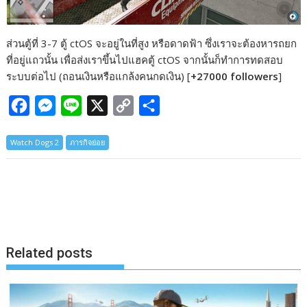
ส่วนตู้ที่ 3-7 ตู้ ctOS จะอยู่ในที่สูง หรือดาดฟ้า ซึ่งเราจะต้องหารถยก
ที่อยู่แถวนั้น เพื่อส่งเราขึ้นไปแฮคตู้ ctOS จากนั้นก็ทำการทดสอบ
ระบบต่อไป (ถอนเงินหรือแกล้งคนกดเงิน) [
+27000 followers
]
F
M
L
X
C
S
a
e
i
o
h
Watch Dogs 2
ภารกิจย่อย
c
s
n
p
a
e
s
e
y
r
b
e
L
e
o
n
i
o
g
n
k
e
k
Related posts
r