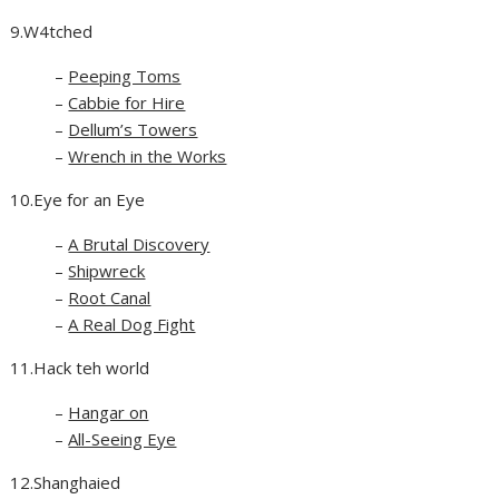
9.W4tched
–
Peeping Toms
–
Cabbie for Hire
–
Dellum’s Towers
–
Wrench in the Works
10.Eye for an Eye
–
A Brutal Discovery
–
Shipwreck
–
Root Canal
–
A Real Dog Fight
11.Hack teh world
–
Hangar on
–
All-Seeing Eye
12.Shanghaied