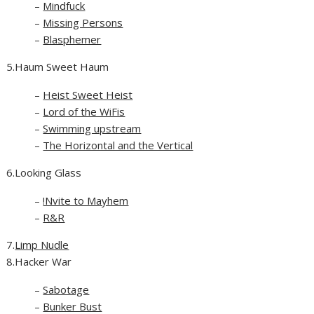
–
Mindfuck
–
Missing Persons
–
Blasphemer
5.Haum Sweet Haum
–
Heist Sweet Heist
–
Lord of the WiFis
–
Swimming upstream
–
The Horizontal and the Vertical
6.Looking Glass
–
!Nvite to Mayhem
–
R&R
7.
Limp Nudle
8.Hacker War
–
Sabotage
–
Bunker Bust