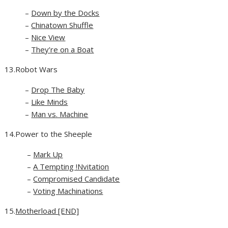
–
Down by the Docks
–
Chinatown Shuffle
–
Nice View
–
They’re on a Boat
13.Robot Wars
–
Drop The Baby
–
Like Minds
–
Man vs. Machine
14.Power to the Sheeple
–
Mark Up
–
A Tempting !Nvitation
–
Compromised Candidate
–
Voting Machinations
15.
Motherload [END]