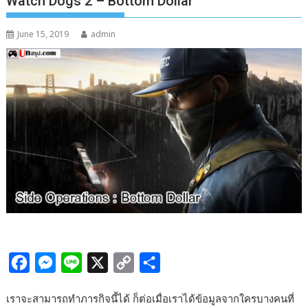
Watch Dogs 2 – Bottom Dollar
June 15, 2019
admin
F
M
L
X
C
S
a
e
i
o
h
เราจะสามารถทำภารกิจนี้ได้ ก็ต่อเมื่อเราได้ข้อมูลจากใครบางคนที่
c
s
n
p
a