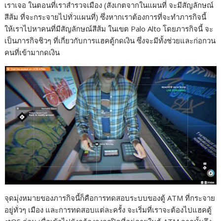
เราเจอ ในตอนที่เราสำรวจเมือง (สังเกตจากในแผนที่ จะมีสัญลักษณ์
e
s
e
y
r
สีส้ม ที่จะกระจายไปทั่วแผนที่) ซึ่งหากเราต้องการที่จะทำภารกิจนี้
b
e
L
e
ให้เราไปหาคนที่มีสัญลักษณ์สีส้ม ในเขต Palo Alto โดยภารกิจนี้ จะ
เป็นภารกิจชิวๆ ที่เกี่ยวกับการแฮคตู้กดเงิน ซึ่งจะมีทั้งช่วยและก่อกวน
o
n
i
คนที่เข้ามากดเงิน
o
g
n
k
e
k
r
จุดมุ่งหมายของภารกิจนี้ก็คือการทดสอบระบบของตู้ ATM ที่กระจาย
อยู่ทั่วๆ เมือง และการทดสอบแต่ละครั้ง จะเริ่มที่เราจะต้องไปแฮคตู้