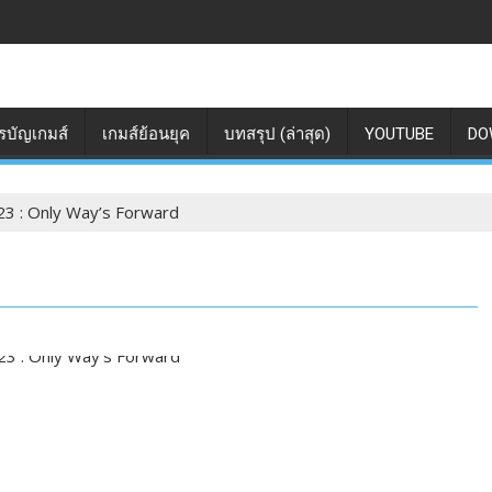
รบัญเกมส์
เกมส์ย้อนยุค
บทสรุป (ล่าสุด)
YOUTUBE
DO
23 : Only Way’s Forward