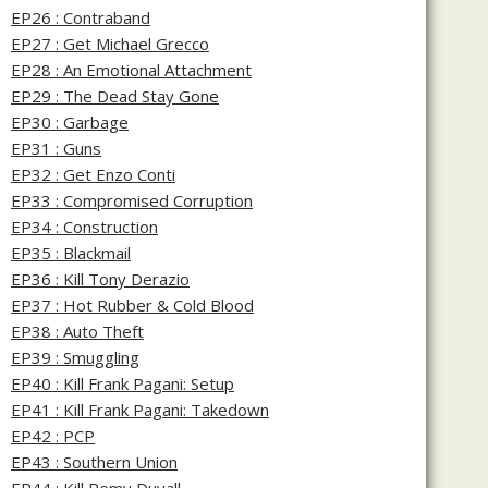
EP26 : Contraband
EP27 : Get Michael Grecco
EP28 : An Emotional Attachment
EP29 : The Dead Stay Gone
EP30 : Garbage
EP31 : Guns
EP32 : Get Enzo Conti
EP33 : Compromised Corruption
EP34 : Construction
EP35 : Blackmail
EP36 : Kill Tony Derazio
EP37 : Hot Rubber & Cold Blood
EP38 : Auto Theft
EP39 : Smuggling
EP40 : Kill Frank Pagani: Setup
EP41 : Kill Frank Pagani: Takedown
EP42 : PCP
EP43 : Southern Union