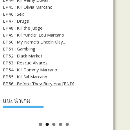
EP44 : Kill Remy Duvall
EP45 : Kill Olivia Marcano
EP46 : Sex
EP47 : Drugs
EP48 : Kill the Judge
EP49 : Kill “Uncle” Lou Marcano
EP50 : My Name’s Lincoln Clay…
EP51 : Gambling
EP52 : Black Market
EP53 : Rescue Alvarez
EP54 : Kill Tommy Marcano
EP55 : Kill Sal Marcano
EP56 : Before They Bury You [END]
แนะนำเกม