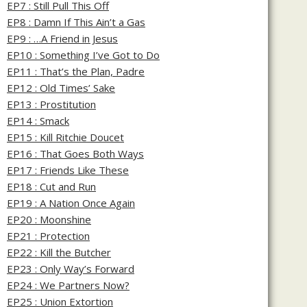
EP7 : Still Pull This Off
EP8 : Damn If This Ain’t a Gas
EP9 : …A Friend in Jesus
EP10 : Something I’ve Got to Do
EP11 : That’s the Plan, Padre
EP12 : Old Times’ Sake
EP13 : Prostitution
EP14 : Smack
EP15 : Kill Ritchie Doucet
EP16 : That Goes Both Ways
EP17 : Friends Like These
EP18 : Cut and Run
EP19 : A Nation Once Again
EP20 : Moonshine
EP21 : Protection
EP22 : Kill the Butcher
EP23 : Only Way’s Forward
EP24 : We Partners Now?
EP25 : Union Extortion