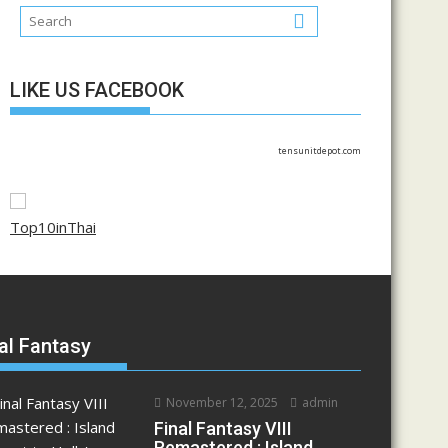
LIKE US FACEBOOK
tensunitdepot.com
Top10inThai
al Fantasy
November 12, 2025
admin
Final Fantasy VIII
Remastered : Island