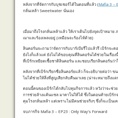
หลังจากที่จัดการกับบุชเชอร์ได้ในตอนที่แล้ว (
Mafia 3 – E
c
s
n
p
a
กลั่นเหล้า Sweetwater นั่นเอง
e
s
e
y
r
b
e
L
e
o
n
i
เมื่อมาถึงโรงกลั่นเหล้าแล้ว ให้เราเดินไปยังจุดเป้าหมาย ภา
เมาและร้องเพลงอยู่ (เหมือนจะร้องไห้ด้วย)
o
g
n
k
e
k
ลินคอร์นจะถามว่าจัดการกับบาร์เบียรี่ไปแล้วรึ เบิร์กจะ
r
ยังไงก็แล้วแต่ ยังไม่ได้ขอบคุณที่ลินคอร์นได้ช่วยในเรื่อง
ที่เบิร์กเหยียดเชื้อชาติลินคอร์น และชอบเรียกลินคอร์นว่าไ
หลังจากที่เบิร์กเรียกชื่อลินคอร์ยแล้ว ก็จะอธิบายต่อว่า
ไม่ได้ช่วยให้สิ่งที่สูญเสียกลับคืนมาเลย (น่าจะหมายถึงแดน
ตอนนี้คนของเบิร์กได้กลับไปคุมกิจการแล้ว หวังว่าจะช่วยเพิ
การช่วยล้างแค้นแซล มาคาโน่ให้ได้ ซึ่งในตอนท้ายเบิร์กจะ
คุมโรงกลั่นเหล้า แต่เพราะไม่มีคนช่วยจริงๆ ซึ่งก็จะเป็นเ
จบภารกิจ Mafia 3 – EP23 : Only Way’s Forward