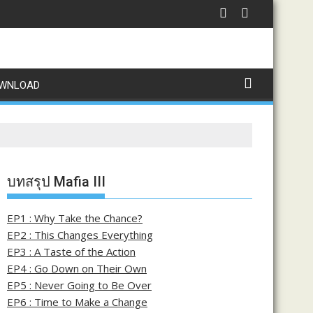
WNLOAD
บทสรุป Mafia III
EP1 : Why Take the Chance?
EP2 : This Changes Everything
EP3 : A Taste of the Action
EP4 : Go Down on Their Own
EP5 : Never Going to Be Over
EP6 : Time to Make a Change