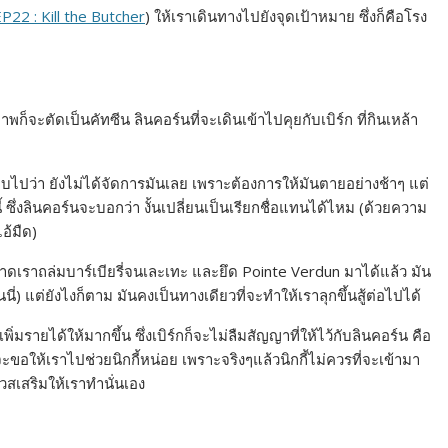
P22 : Kill the Butcher
) ให้เราเดินทางไปยังจุดเป้าหมาย ซึ่งก็คือโรง
พก็จะตัดเป็นคัทซีน ลินคอร์นที่จะเดินเข้าไปคุยกับเบิร์ก ที่กินเหล้า
ตอบไปว่า ยังไม่ได้จัดการมันเลย เพราะต้องการให้มันตายอย่างช้าๆ แต่
นี้ ซึ่งลินคอร์นจะบอกว่า งั้นเปลี่ยนเป็นเรียกชื่อแทนได้ไหม (ด้วยความ
อ้มืด)
 ขนาดเราถล่มบาร์เบียรี่จนเละเทะ และยึด Pointe Verdun มาได้แล้ว มัน
นี่) แต่ยังไงก็ตาม มันคงเป็นทางเดียวที่จะทำให้เราลุกขึ้นสู้ต่อไปได้
่มรายได้ให้มากขึ้น ซึ่งเบิร์กก็จะไม่ลืมสัญญาที่ให้ไว้กับลินคอร์น คือ
ขอให้เราไปช่วยนิกกี้หน่อย เพราะจริงๆแล้วนิกกี้ไม่ควรที่จะเข้ามา
ควสเสริมให้เราทำนั่นเอง