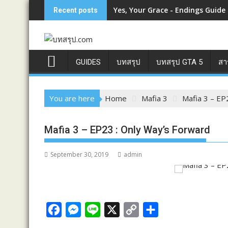
Skip
Yes, Your Grace - Endings Guide
Recent posts
to
content
GUIDES
บทสรุป
บทสรุป GTA 5
สา
You are here
Home
Mafia 3
Mafia 3 – EP
Mafia 3 – EP23 : Only Way’s Forward
September 30, 2019
admin
F
M
L
X
C
S
a
e
i
o
h