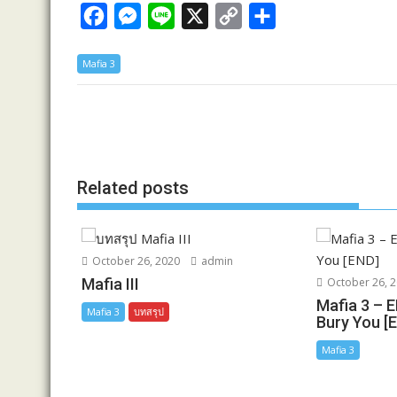
F
M
L
X
C
S
a
e
i
o
h
Mafia 3
c
s
n
p
a
e
s
e
y
r
b
e
L
e
o
n
i
o
g
n
Related posts
k
e
k
r
October 26, 2020
admin
Mafia III
October 26, 
Mafia 3 – 
Mafia 3
บทสรุป
Bury You [
Mafia 3