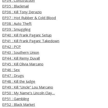
EP34 : Construction
EP35 : Blackmail
EP36 : Kill Tony Derazio
EP37 : Hot Rubber & Cold Blood
EP38 : Auto Theft
EP39 : Smuggling
EP40 : Kill Frank Pagani: Setup
EP41 : Kill Frank Pagani: Takedown
EP42 : PCP
EP43 : Southern Union
EP44 : Kill Remy Duvall
EP45 : Kill Olivia Marcano
EP46 : Sex
EP47 : Drugs
EP48 : Kill the Judge
EP49 : Kill “Uncle” Lou Marcano
EP50 : My Name’s Lincoln Clay…
EP51 : Gambling
EP52 : Black Market