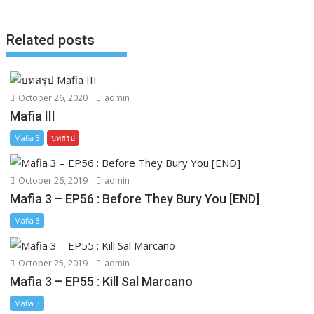
o
g
n
k
e
k
Related posts
r
October 26, 2020
admin
Mafia III
Mafia 3
บทสรุป
October 26, 2019
admin
Mafia 3 – EP56 : Before They Bury You [END]
Mafia 3
October 25, 2019
admin
Mafia 3 – EP55 : Kill Sal Marcano
Mafia 3