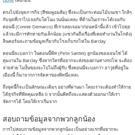
Gone
เสียก่อน
b
e
L
e
ตรงไปยังจุดภารกิจ (สีชมพูอมส้ม) ซึ่งจะเป็นกระท่อมไม้บนเขา ใกล้ๆ
o
n
i
กับจุดที่เราไปเจอกับโดโนแวนนั่นแหละ ที่ด้านในเราจะได้เจอกับ
o
g
n
คอนนี่ (Connie Demarco) ที่เราเคยเจอมาก่อนหน้านี้แล้ว เข้าไปคุย
k
e
k
แล้วจะมีการทักทายกันเล็กน้อย (แซวกันถึงเรื่องที่เคยทำงานในโกดัง)
ลินคอร์นจะถามข้อมูลเกี่ยวกับโรงเก็บรถไฟใน Barclay
r
คอนนี่จะบอกว่า ในตอนนี้พีท (Pete Santini) ลูกน้องของเอนโซ่ ได้
คุมงานใน Barclay ซึ่งหากใครที่อยากจะส่งของผ่านทางรถไฟ จะต้อง
จ่ายส่วย ไม่งั้นของจะไปไม่ถึงผู้รับ ซึ่งคอนนี่จะบอกว่า อาวุธที่อยู่ใน
เมืองนี้ ก็มาจากการจัดหาของพีทนี่แหละ
ถึงจุดนี้ก็จะเป็นลักษณะเดิมๆ อย่างที่ผ่านมา โดยเราจะต้องทำให้ราย
ได้ธุรกิจที่พีทคุมเหลือ 0 จากนั้นพีทถึงจะแสดงตัวออกมาให้เรา
จัดการได้ โดยให้เราเริ่มจาก
สอบถามข้อมูลจากพวกลูกน้อง
การไปสอบถามข้อมูลจากพวกลูกน้อง เป็นอย่างแรกที่อยากจะ