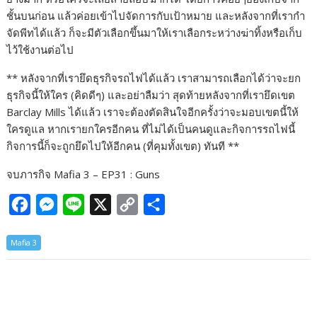
ชั้นบนก่อน แล้วค่อยเข้าไปจัดการกับเป้าหมาย และหลังจากที่เรากำ
จัดพีทได้แล้ว ก็จะมีตัวเลือกขึ้นมาให้เราเลือกระหว่างฆ่าทิ้งหรือเก็บ
ไว้ใช้งานต่อไป
** หลังจากที่เรายึดธุรกิจรถไฟได้แล้ว เราสามารถเลือกได้ว่าจะยก
ธุรกิจนี้ให้ใคร (คิดดีๆ) และอย่าลืมว่า สุดท้ายหลังจากที่เรายึดเขต
Barclay Mills ได้แล้ว เราจะต้องตัดสินใจอีกครั้งว่าจะมอบเขตนี้ให้
ใครดูแล หากเรายกใครอีกคน ที่ไม่ได้เป็นคนดูและกิจการรถไฟนี้
กิจการนี้ก็จะถูกยึดไปให้อีกคน (ที่คุมทั้งเขต) ทันที **
จบภารกิจ Mafia 3 – EP31 : Guns
F
M
L
X
C
S
a
e
i
o
h
Mafia 3
c
s
n
p
a
e
s
e
y
r
b
e
L
e
o
n
i