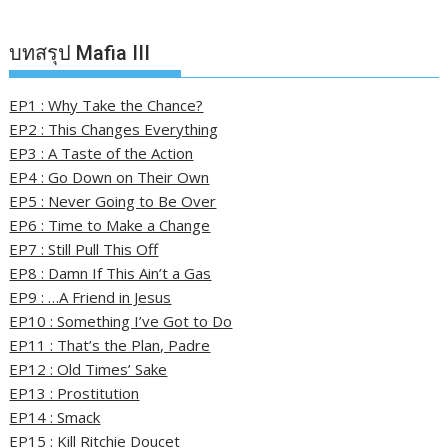
บทสรุป Mafia III
EP1 : Why Take the Chance?
EP2 : This Changes Everything
EP3 : A Taste of the Action
EP4 : Go Down on Their Own
EP5 : Never Going to Be Over
EP6 : Time to Make a Change
EP7 : Still Pull This Off
EP8 : Damn If This Ain’t a Gas
EP9 : …A Friend in Jesus
EP10 : Something I’ve Got to Do
EP11 : That’s the Plan, Padre
EP12 : Old Times’ Sake
EP13 : Prostitution
EP14 : Smack
EP15 : Kill Ritchie Doucet