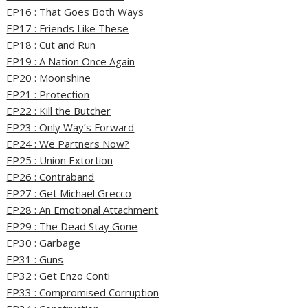
EP16 : That Goes Both Ways
EP17 : Friends Like These
EP18 : Cut and Run
EP19 : A Nation Once Again
EP20 : Moonshine
EP21 : Protection
EP22 : Kill the Butcher
EP23 : Only Way’s Forward
EP24 : We Partners Now?
EP25 : Union Extortion
EP26 : Contraband
EP27 : Get Michael Grecco
EP28 : An Emotional Attachment
EP29 : The Dead Stay Gone
EP30 : Garbage
EP31 : Guns
EP32 : Get Enzo Conti
EP33 : Compromised Corruption