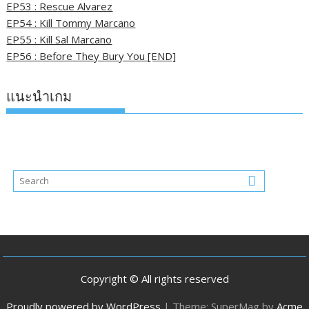
EP53 : Rescue Alvarez
EP54 : Kill Tommy Marcano
EP55 : Kill Sal Marcano
EP56 : Before They Bury You [END]
แนะนำเกม
Copyright © All rights reserved
Proudly powered by WordPress
|
Theme: SuperMag by
Acme