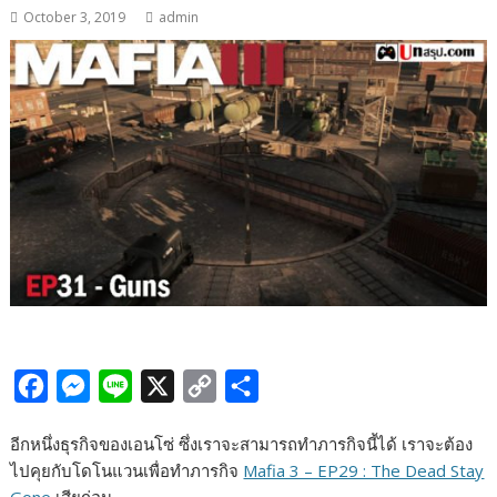
October 3, 2019
admin
F
M
L
X
C
S
a
e
i
o
h
อีกหนึ่งธุรกิจของเอนโซ่ ซึ่งเราจะสามารถทำภารกิจนี้ได้ เราจะต้อง
c
s
n
p
a
ไปคุยกับโดโนแวนเพื่อทำภารกิจ
Mafia 3 – EP29 : The Dead Stay
e
s
e
y
r