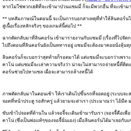
หากไม่ใช่พวกเฮติที่จะเข้ามาป่วนแซมมี่ ก็จะมีพวกอื่น ที่จะเข้
** บทสัมภาษณ์ในตอนนี้ จะเป็นการบอกสาเหตุที่ทำให้ลินคอร์นได้
สู่เนื้อเรื่องหลักจริงๆ ของเกมส์นี้ต่อไป **
ฉากตัดกลับมาที่ลินคอร์น เข้ามารายงานกับแซมมี่ (เรื่องที่ไปจั
ไปถึงตอนที่ลินคอร์นยังเป็นหทารอยู่ แซมมี่จะต้องมาคอยนั่งลุ้น
ลินคอร์นก็จะบอกว่าสุดท้ายก็รอดมาได้ แต่แซมมี่จะบอกว่าเพรา
คาโน่ แต่แซมมี่จะเล่าความจริงว่า น่าจะไม่สามารถจ่ายหนี้ที่
คอร์นช่วยไปหาแซล เผื่อจะสามารถล้างหนี้ได้
ภาพตัดกลับมาในตอนเช้า ให้เราเดินไปขึ้นรถที่จอดอยู่ (ระบบจะส
จอดที่หน้าประตู รอสักครู่ แล้วยามจะด่าเรา (ประมาณว่า ไอ้มืด
ขับเข้าไปจอดที่ด้านใน แล้วจอจี้จะเดินเข้ามารับเรา (จอจจี้คือเ
คาโน่ (ซึ่งเป็นพ่อแท้ๆของจอจี้นั่นเอง) เมื่อลินคอร์นได้มาเจอกับ