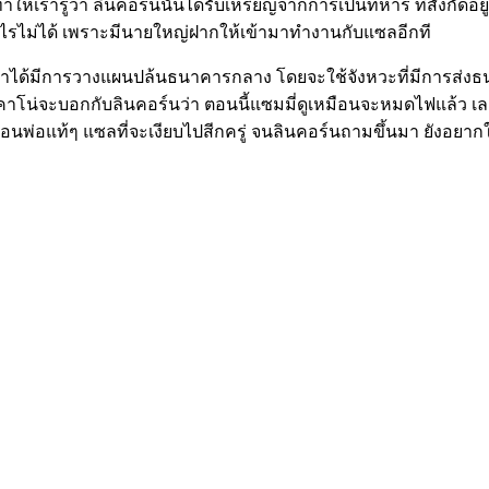
ห้เรารู้ว่า ลินคอร์นนั้นได้รับเหรียญจากการเป็นทหาร ที่สังกัดอยู
ทำอะไรไม่ได้ เพราะมีนายใหญ่ฝากให้เข้ามาทำงานกับแซลอีกที
่าได้มีการวางแผนปล้นธนาคารกลาง โดยจะใช้จังหวะที่มีการส่งธนบั
มาคาโน่จะบอกกับลินคอร์นว่า ตอนนี้แซมมี่ดูเหมือนจะหมดไฟแล้ว เล
มือนพ่อแท้ๆ แซลที่จะเงียบไปสีกครู่ จนลินคอร์นถามขึ้นมา ยังอย