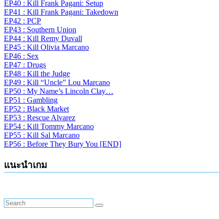
EP40 : Kill Frank Pagani: Setup
EP41 : Kill Frank Pagani: Takedown
EP42 : PCP
EP43 : Southern Union
EP44 : Kill Remy Duvall
EP45 : Kill Olivia Marcano
EP46 : Sex
EP47 : Drugs
EP48 : Kill the Judge
EP49 : Kill “Uncle” Lou Marcano
EP50 : My Name’s Lincoln Clay…
EP51 : Gambling
EP52 : Black Market
EP53 : Rescue Alvarez
EP54 : Kill Tommy Marcano
EP55 : Kill Sal Marcano
EP56 : Before They Bury You [END]
แนะนำเกม