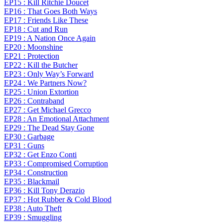
EP15 : Kill Ritchie Doucet
EP16 : That Goes Both Ways
EP17 : Friends Like These
EP18 : Cut and Run
EP19 : A Nation Once Again
EP20 : Moonshine
EP21 : Protection
EP22 : Kill the Butcher
EP23 : Only Way’s Forward
EP24 : We Partners Now?
EP25 : Union Extortion
EP26 : Contraband
EP27 : Get Michael Grecco
EP28 : An Emotional Attachment
EP29 : The Dead Stay Gone
EP30 : Garbage
EP31 : Guns
EP32 : Get Enzo Conti
EP33 : Compromised Corruption
EP34 : Construction
EP35 : Blackmail
EP36 : Kill Tony Derazio
EP37 : Hot Rubber & Cold Blood
EP38 : Auto Theft
EP39 : Smuggling