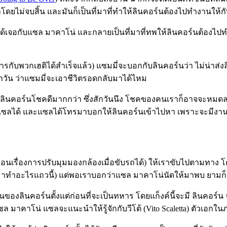
ามาโดยไม่จบสิ้น และมันก็เป็นที่มาที่ทำให้ลินคอร์นต้องไปทำงานให
เจอกับแซล มาคาโน่ และกลายเป็นที่มาที่ทพให้ลินคอร์นต้องไปทำงา
ดการกับพวกเฮติได้สำเร็จแล้ว) แซมมี่จะบอกกับลินคอร์นว่า ไม่น่าส
ทุกวัน ว่าแซมมี่จะเอาชีวิตรอดกลับมาได้ไหม
ะลินคอร์นโชคดีมากกว่า ซึ่งสักวันนึง โชคของคนเราก็อาจจะหมดล
ติดแซลได้ และแซลได้โทรมาบอกให้ลินคอร์นเข้าไปหา เพราะจะมีงาน
อนเรื่องการปรับมุมมองกล้องเมื่อขับรถได้) ให้เราขับไปตามทาง โ
 มาทำอะไรแถวนี้) แต่พอเราบอกว่าแซล มาคาโน่นัดให้มาพบ ยามก็จะ
พื่อนของลินคอร์นตั้งแต่ก่อนที่จะเป็นทหาร โดยแก็งค์นี้จะมี ลินคอ
แซล มาคาโน่ แซลจะแนะนำให้รู้จักกับวีโต้ (Vito Scaletta) ตัวเอกใน