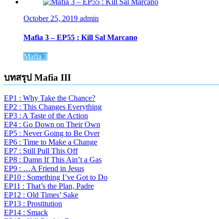
October 25, 2019
admin
Mafia 3 – EP55 : Kill Sal Marcano
Mafia 3
บทสรุป Mafia III
EP1 : Why Take the Chance?
EP2 : This Changes Everything
EP3 : A Taste of the Action
EP4 : Go Down on Their Own
EP5 : Never Going to Be Over
EP6 : Time to Make a Change
EP7 : Still Pull This Off
EP8 : Damn If This Ain’t a Gas
EP9 : …A Friend in Jesus
EP10 : Something I’ve Got to Do
EP11 : That’s the Plan, Padre
EP12 : Old Times’ Sake
EP13 : Prostitution
EP14 : Smack