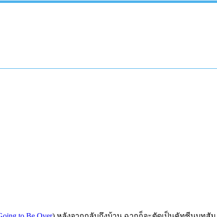
Going to Be Over
) หลังจากกลับถึงบ้าน ฉากก็จะตัดเป็นคัทซีนบทสั