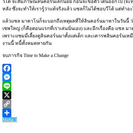
วีโต้ จะสัมภาษณ์ลินคอร์นเล็กน้อย ก่อนจะขอตัว เดินออกไป (จะทำใ
หลัง ซึ่งจะทำให้เรารู้ว่าแท้จริงแล้ว แซลก็ไม่ได้ชอบวีโต้ แต่
แล้วแซล มาคาโน่ก็จะบอกถึงเหตุผลที่ให้ลินคอร์นมาหาในวันนี้ ว
เซพใหญ่ (ก็คือตอนแรกที่เราเล่นนั่นเอง) และอีกเรื่องคือ แซล 
เพราะแซมมี่เลี้ยงดูลินคอร์นมาตั้งแต่เด็ก และเคารพลินคอร์นเห
งานนี้ หนี้ทั้งหมดหายกัน
จบภารกิจ Time to Make a Change
Facebook
Messenger
Line
X
Copy
Mafia 3
Link
Share