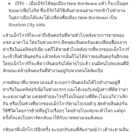
เบิร์ก – เมื่อเบิร์กได้คุมเมือง New Bordeaux แล้ว ก็จะเป็นยุค
ของมาเฟียไอริส ซึ่งเบิร์กได้ใช้เส้นสายจนสามารถเข้าไปทำงาน
ในสภาเมืองได้และได้เปลี่ยนชื่อเมือง New Bordeaux เป็น
Bourbon City แทน
แล้วแม็กไกวร์ก็จะเล่าถึงลินคอร์นที่หายตัวไปหลังจากการตายของ
แซล มาคาโน่ โดยในช่วงแรกๆ มีคนพบลินคอร์นแต่เปลี่ยนชื่อแถวๆ
ท่าเรือในแคลิฟอร์เนีย แต่ก็ได้หายตัวไปหลังจากที่พวกของแม็กไกวร์
จะเข้าถึงตัวลินคอร์น แล้วหลังจากนั้นก็ไม่ได้ข่าวของลินคอร์นอีกเลย
โดยแม็กไกวร์ก็จะคิดว่าลินคอร์นได้ตายไปแล้ว จนมีคนไปพบคนที่มี
ลักษณะคล้ายลินคอร์นที่ทำงานอยู่กับพวกคนโคลัมเบีย
ภาพตัดมาที่บาทหลวงเจมส์ จะบอกว่าลินคอร์นได้ไปทำงานอยู่ที่
ท่าเรือในแคลิฟอร์เนียในช่วงแรกๆ และได้เจอกับหญิงสาวที่คิดว่าน่า
จะแต่งงานด้วย แต่สุดท้ายอะไรๆก็ไม่เป็นอย่างที่คิด (ไม่แน่ใจว่าเลิก
กัน หรือเป็นช่วงที่พวกของแม็กไกวร์ตามไปเจอตัว) สุดท้ายลินคอร์น
ใช้ชีวิตโดยการย้ายที่อยู่ไปเรื่อยๆ โดยย้ายไปแทบจะทั่วโลก แต่ทุก
ครั้งก็จะส่งโปสการ์ดกลับมาให้กับบาทหลวงเจมส์เสมอ
กลับมาที่แม็กไกวร์อีกครั้ง จะบอกกับคนที่สัมภาษณ์ว่า เค้าจะตามลิน