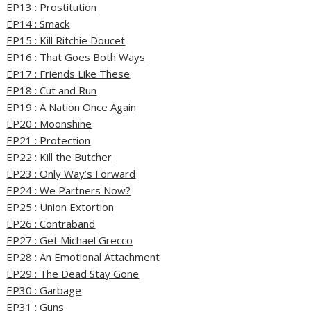
EP13 : Prostitution
EP14 : Smack
EP15 : Kill Ritchie Doucet
EP16 : That Goes Both Ways
EP17 : Friends Like These
EP18 : Cut and Run
EP19 : A Nation Once Again
EP20 : Moonshine
EP21 : Protection
EP22 : Kill the Butcher
EP23 : Only Way’s Forward
EP24 : We Partners Now?
EP25 : Union Extortion
EP26 : Contraband
EP27 : Get Michael Grecco
EP28 : An Emotional Attachment
EP29 : The Dead Stay Gone
EP30 : Garbage
EP31 : Guns