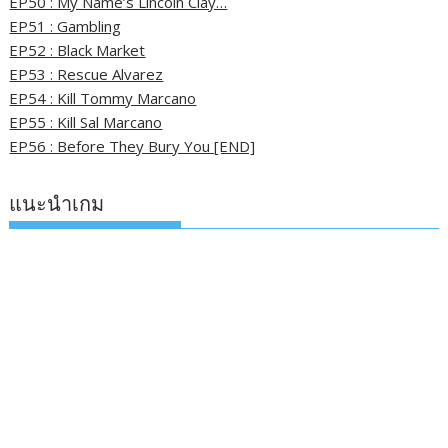
EP50 : My Name’s Lincoln Clay…
EP51 : Gambling
EP52 : Black Market
EP53 : Rescue Alvarez
EP54 : Kill Tommy Marcano
EP55 : Kill Sal Marcano
EP56 : Before They Bury You [END]
แนะนำเกม