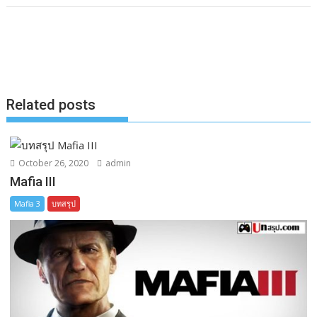
e
s
e
y
r
b
e
L
e
o
n
i
o
g
n
k
e
k
Related posts
r
October 26, 2020
admin
Mafia III
Mafia 3
บทสรุป