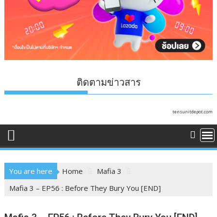
ติดตามข่าวสาร
tensunitdepot.com
You are here
Home
Mafia 3
Mafia 3 – EP56 : Before They Bury You [END]