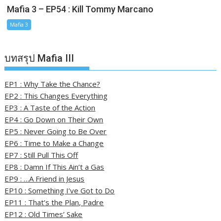
Mafia 3 – EP54 : Kill Tommy Marcano
Mafia 3
บทสรุป Mafia III
EP1 : Why Take the Chance?
EP2 : This Changes Everything
EP3 : A Taste of the Action
EP4 : Go Down on Their Own
EP5 : Never Going to Be Over
EP6 : Time to Make a Change
EP7 : Still Pull This Off
EP8 : Damn If This Ain’t a Gas
EP9 : …A Friend in Jesus
EP10 : Something I’ve Got to Do
EP11 : That’s the Plan, Padre
EP12 : Old Times’ Sake