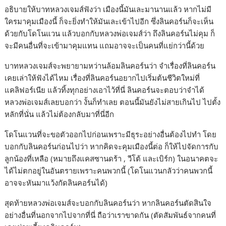
อธิบายให้บาทหลวงเจมส์ฟังว่า เมืองนี้มันเละมานานแล้ว หากไม่มี
ใครมาคุมเมืองนี้ ก็จะยิ่งทำให้มันเละเข้าไปอีก ซึ่งลินคอร์นก็จะเห็น
ด้วยกับโดโนแวน แล้วบอกกับหลวงพ่อเจมส์ว่า ถึงลินคอร์นไม่คุม ก็
จะมีคนอื่นที่จะเข้ามาคุมแทน แถมอาจจะเป็นคนที่แย่กว่านี้ด้วย
บาทหลวงเจมส์จะพยายามหว่านล้อมลินคอร์นว่า จำเรื่องที่ลินคอร์น
เคยเล่าให้ฟังได้ไหม เรื่องที่ลินคอร์นอยากไปเริ่มต้นชีวิตใหม่ที่
แคลิฟอร์เนีย แล้วทิ้งทุกอย่างเอาไว้ที่นี่ ลินคอร์นจะตอบว่าจำได้
หลวงพ่อเจมส์เลยบอกว่า งั้นก็ทำเลย ตอนนี้มันยังไม่สายเกินไป ไปตั้ง
หลักที่นั่น แล้วไม่ต้องกลับมาที่นี่อีก
โดโนแวนที่จะขอตัวออกไปก่อนเพราะมีธุระอย่างอื่นต้องไปทำ โดย
บอกกับลินคอร์นก่อนไปว่า หากคิดจะคุมเมืองนี้ต่อ ก็ให้ไปจัดการกับ
ลูกน้องที่เหลือ (หมายถึงแคสซานดร้า , วีโต้ และเบิร์ก) ในอนาคตจะ
ได้ไม่ตกอยู่ในอันตรายเพราะคนพวกนี้ (โดโนแวนกลัวว่าคนพวกนี้
อาจจะหันมาแว้งกัดลินคอร์นได้)
สุดท้ายหลวงพ่อเจมส์จะบอกกับลินคอร์นว่า หากลินคอร์นตัดสินใจ
อย่างอื่นที่นอกจากไปจากที่นี่ ถือว่าเราขาดกัน (ตัดสัมพันธ์จากคนที่