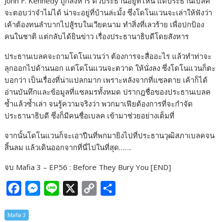
John F. Kennedy ถูกสังหาร ตัวประธานอยู่ที่ไหน แต่ประธานเบลค
จะตอบว่าจำไม่ได้ น่าจะอยู่ที่บ้านล่ะมั้ง ซึ่งโดโนแวนจะเล่าให้ฟังว่า
เค้าต้องทนลำบากไปสู้รบในเวียดนาม ทำสิ่งที่เลวร้าย เพื่อปกป้อง
คนในชาติ แต่กลับได้ยินข่าว เรื่องประธานาธิบดีโดยสังหาร
ประธานเบลคจะถามโดโนแวนว่า ต้องการจะสื่ออะไร แล้วทำท่าจะ
ลุกออกไปด้านนอก แต่โดโนแวนจะตวาด ให้นั่งลง ซึ่งโดโนแวนก็ตะ
บอกว่า เป็นเรื่องที่น่าแปลกมาก เพราะหลังจากที่แซลตาย เค้าก็ได้
อ่านบันทึกและข้อมูลที่แซลมรทั้งหมด ปรากฎชื่อของประธานเบลค
ซ้ำแล้วซ้ำเล่า จนรู้ความจริงว่า พวกมาเฟียต้องการที่จะกำจัด
ประธานาธิบดี ซึ่งก็มีคนชื่อเบลค เข้ามาช่วยอย่างเต็มที่
จากนั้นโดโนแวนก็จะเอาปืนที่พกมายิงไปที่ประธานวุฒิสภาเบลคจน
สิ้นลม แล้วเดินออกจากที่นี่ไปในที่สุด…….
จบ Mafia 3 – EP56 : Before They Bury You [END]
F
M
L
X
C
S
a
e
i
o
h
Mafia 3
c
s
n
p
a