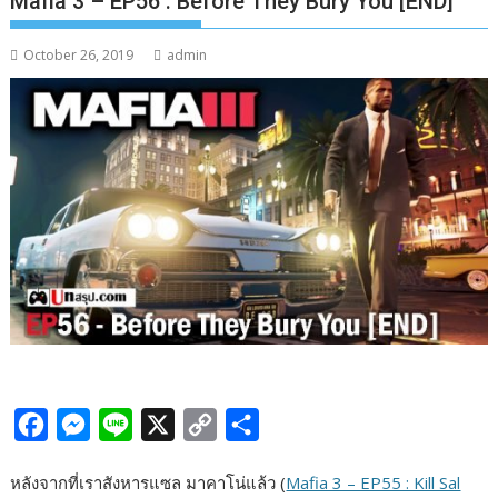
Mafia 3 – EP56 : Before They Bury You [END]
October 26, 2019
admin
F
M
L
X
C
S
a
e
i
o
h
หลังจากที่เราสังหารแซล มาคาโน่แล้ว (
Mafia 3 – EP55 : Kill Sal
c
s
n
p
a