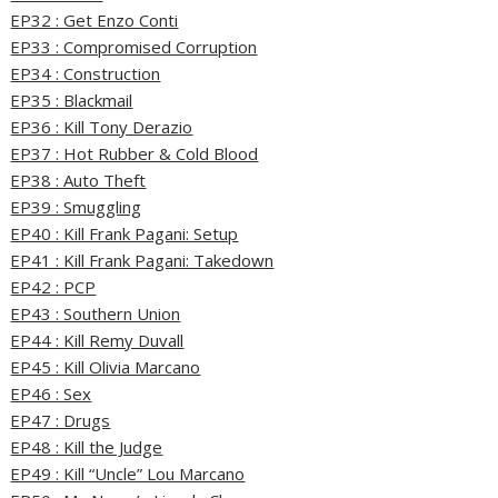
EP32 : Get Enzo Conti
EP33 : Compromised Corruption
EP34 : Construction
EP35 : Blackmail
EP36 : Kill Tony Derazio
EP37 : Hot Rubber & Cold Blood
EP38 : Auto Theft
EP39 : Smuggling
EP40 : Kill Frank Pagani: Setup
EP41 : Kill Frank Pagani: Takedown
EP42 : PCP
EP43 : Southern Union
EP44 : Kill Remy Duvall
EP45 : Kill Olivia Marcano
EP46 : Sex
EP47 : Drugs
EP48 : Kill the Judge
EP49 : Kill “Uncle” Lou Marcano