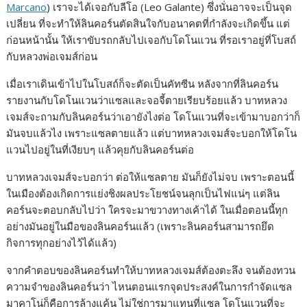
Marcano
) เราจะได้เจอกับลีโอ (Leo Galante) ซึ่งนั่นอาจจะเป็นจุด
e
s
e
y
r
เปลี่ยน ที่จะทำให้ลินคอร์นตัดสินใจกับอนาคตที่กำลังจะเกิดขึ้น แต่
b
e
L
e
ก่อนหน้านั้น ให้เราขับรถกลับไปเจอกับโดโนแวน ที่รอเราอยู่ที่โบสถ์
กับหลวงพ่อเจมส์ก่อน
o
n
i
o
g
n
เมื่อเราเดินเข้าไปในโบสถ์ก็จะตัดเป็นคัทซีน หลังจากที่ลินคอร์น
k
e
k
รายงานกับโดโนแวนว่าแซลและจอจี้ตายเรียบร้อยแล้ว บาทหลวง
เจมส์จะถามกับลินคอร์นว่าเอายังไงต่อ โดโนแวนที่จะเข้ามาบอกว่าก็
r
มันจบแล้วไง เพราะแซลตายแล้ว แต่บาทหลวงเจมส์จะบอกให้โดโน
แวนไปอยู่ในที่เงียบๆ แล้วคุยกับลินคอร์นต่อ
บาทหลวงเจมส์จะบอกว่า ต่อให้แซลตาย มันก็ยังไม่จบ เพราะตอนนี้
ในเมืองต้องเกิดการแย่งชิงผลประโยชน์จนลุกเป็นไฟแน่ๆ แต่ลิน
คอร์นจะตอบกลับไปว่า ใครจะมาขวางทางเค้าได้ ในเมื่อตอนนี้ทุก
อย่างมันอยู่ในมือของลินคอร์นแล้ว (เพราะลินคอร์นสามารถยึด
กิจการทุกอย่างไว้ได้แล้ว)
จากคำตอบของลินคอร์นทำให้บาทหลวงเจมส์ต้องตะลึง จนต้องทวน
ความจำของลินคอร์นว่า ไหนตอนแรกจุดประสงค์ในการกำจัดแซล
มาคาโน่ก็คือการล้างแค้น ไม่ใช่การมาแทนที่แซล โดโนแวนที่จะ