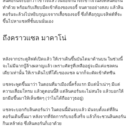
ลินคอร์นจะบอกว่า เข้าใจแล้ว งั้นจอจี้ก็น่าจะเข้าใจในสิ่งที่ลินคอร์น
ทำด้วย พร้อมกับเสียบมีดเข้าท้องของจอจี้ จนตายอย่างสงบ แล้วลิน
คอร์นจะล้วงไปหยิบกุญแจจากเสื้อของจอจี้ ซึ่งก็คือกุญแจลิฟต์ที่จะ
ขึ้นไปหาแซลที่ชั้นบนนั่นเอง
ถึงคราวแซล มาคาโน่
หลังจากประตูลิฟต์เปิดแล้ว ให้เราเดินขึ้นบันไดมาด้านบน ในช่วงนี้
จะไม่มีฉากบู๊ล้างผลาญแล้ว เพราะศัตรูที่เหลืออยู่จะมีแค่แซลคน
เดียวเท่านั้น ให้เราเดินไปที่โต๊ะของแซล ฉากก็จะตัดเข้าคัทซีน
แซลจะพูดขึ้นมาว่า ในตอนที่มาเมืองนี้ครั้งแรก มีแต่น้ำเน่าๆ มีแต่
ความเสื่อมโทรม แล้วดูตอนนี้สิ แต่ลินคอร์นจะไม่สนใจ แล้วบอกให้
ยกมือขึ้นมาให้เห็นชัดๆ (ว่าไม่ได้ถืออาวุธอยู่)
แซลจะบอกกับลินคอร์นว่า ในตอนนี้มันจบแล้ว มันจบตั้งแต่ที่ลิน
คอร์นเดินขึ้นมา หลังจากที่จัดการกับจอจี้เสร็จ แล้วก็จะชวนลินคอร์น
กินเหล้าต่อ ซึ่งลินคอร์นก็เอาด้วย