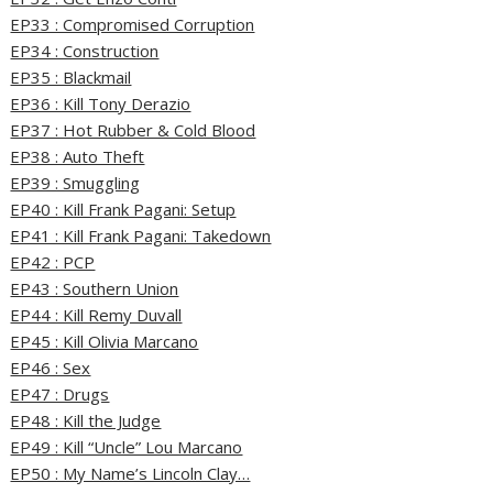
EP33 : Compromised Corruption
EP34 : Construction
EP35 : Blackmail
EP36 : Kill Tony Derazio
EP37 : Hot Rubber & Cold Blood
EP38 : Auto Theft
EP39 : Smuggling
EP40 : Kill Frank Pagani: Setup
EP41 : Kill Frank Pagani: Takedown
EP42 : PCP
EP43 : Southern Union
EP44 : Kill Remy Duvall
EP45 : Kill Olivia Marcano
EP46 : Sex
EP47 : Drugs
EP48 : Kill the Judge
EP49 : Kill “Uncle” Lou Marcano
EP50 : My Name’s Lincoln Clay…