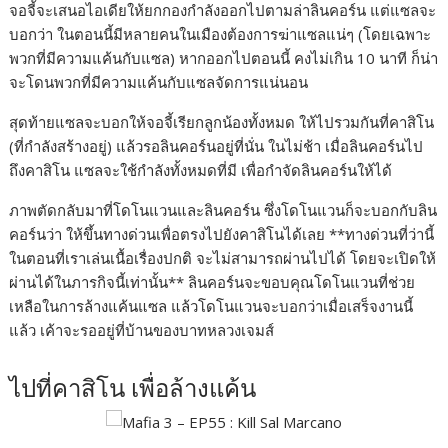
จอจี้จะเสนอไอเดียให้ยกกองกำลังออกไปตามล่าลินคอร์น แต่แซลจะ
บอกว่า ในตอนนี้มีหลายคนในเมืองต้องการฆ่าแซลแน่ๆ (โดยเฉพาะ
พวกที่มีความแค้นกับแซล) หากออกไปตอนนี้ คงไม่เกิน 10 นาที ก็น่า
จะโดนพวกที่มีความแค้นกับแซลจัดการแน่นอน
สุดท้ายแซลจะบอกให้จอจี้เรียกลูกน้องทั้งหมด ให้ไปรวมกันที่คาสิโน
(ที่กำลังสร้างอยู่) แล้วรอลินคอร์นอยู่ที่นั่น ในไม่ช้า เมื่อลินคอร์นไป
ถึงคาสิโน แซลจะใช้กำลังทั้งหมดที่มี เพื่อกำจัดลินคอร์นให้ได้
ภาพตัดกลับมาที่โดโนแวนและลินคอร์น ซึ่งโดโนแวนก็จะบอกกับลิน
คอร์นว่า ให้ขึ้นทางด่วนเพื่อตรงไปยังคาสิโนได้เลย **ทางด่วนที่ว่านี้
ในตอนที่เราเล่นเนื้อเรื่องปกติ จะไม่สามารถผ่านไปได้ โดยจะเปิดให้
ผ่านได้ในภารกิจนี้เท่านั้น** ลินคอร์นจะขอบคุณโดโนแวนที่ช่วย
เหลือในการล้างแค้นแซล แล้วโดโนแวนจะบอกว่าเมื่อเสร็จงานนี้
แล้ว เค้าจะรออยู่ที่บ้านของบาทหลวงเจมส์
ไปที่คาสิโน เพื่อล้างแค้น