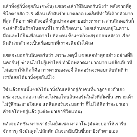
แล้วทั้งคู่ก็นั่งคุยกัน (ซะงั้น) แซลจะเล่าให้ลินคอร์นฟังว่า หลังจากที่ลู
ซิโอตายสัก 2-3 เดือน เค้าฝันร้ายมาตลอด แต่สิ่งที่ทำให้เค้ากลัวมาก
ที่สุด ก็คือการฝันถึงจอจี้ ที่ถูกปาดคอตายอย่างทรมาน ส่วนลินคอร์นก็
จะเล่าถึงฝันร้ายในตอนที่ไปรบที่เวียดนาม โดยเค้านอนอยู่ในความ
มืดและได้ยินเพื่อนตายไปทีละคน ซึ่งแซลก็จะสรุปตอนหลังว่า เรื่อง
ฝันที่น่ากลัว คงเป็นเรื่องยากที่เราจะลืมมันได้ลง
แซลจะบอกกับลินคอร์นว่า เพราะเหตุนี้ แซลเลยทำทุกอย่าง อย่างที่ลิ
นคอร์นรู้ ฆ่าคนไปไม่รู้เท่าไหร่ ทำผิดพลาดมามากมาย แต่สิ่งเดียวที่
ไม่อยากให้เกิดก็คือ การตายของจอจี้ ลินคอร์นจะตอบกลับทันทีว่า
เราก็เลยได้มานั่งคุยกันนี่ไง
ใช่ แล้วตอนนี้แซลก็ได้มานั่งกินเหล้าอยู่กับคนที่ฆ่าลูกของตัวเอง
แซลจะบอกต่อว่า เค้าจะไม่ขอโทษลินคอร์นในสิ่งที่เกิดขึ้น เพราะเค้า
ไม่รู้สึกละอายใจเลย แต่ลินคอร์นจะบอกว่า ก็ไม่ได้คิดว่าจะมาเอา
คำขอโทษอยู่แล้ว (แต่จะมาเอาชีวิตแทน)
หลังจบคัทซีน หากเรายังไม่ยิงแซล มาคาโน่ (มันจะบอกให้เรารีบ
จัดการ) ฟังมันพูดไปสักพัก มันจะหยิบปืนขึ้นมายิงตัวตายเอง