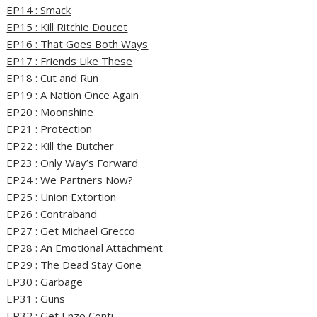
EP14 : Smack
EP15 : Kill Ritchie Doucet
EP16 : That Goes Both Ways
EP17 : Friends Like These
EP18 : Cut and Run
EP19 : A Nation Once Again
EP20 : Moonshine
EP21 : Protection
EP22 : Kill the Butcher
EP23 : Only Way’s Forward
EP24 : We Partners Now?
EP25 : Union Extortion
EP26 : Contraband
EP27 : Get Michael Grecco
EP28 : An Emotional Attachment
EP29 : The Dead Stay Gone
EP30 : Garbage
EP31 : Guns
EP32 : Get Enzo Conti