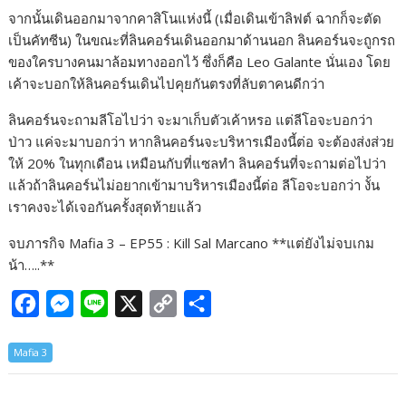
จากนั้นเดินออกมาจากคาสิโนแห่งนี้ (เมื่อเดินเข้าลิฟต์ ฉากก็จะตัด
เป็นคัทซีน) ในขณะที่ลินคอร์นเดินออกมาด้านนอก ลินคอร์นจะถูกรถ
ของใครบางคนมาล้อมทางออกไว้ ซึ่งก็คือ Leo Galante นั่นเอง โดย
เค้าจะบอกให้ลินคอร์นเดินไปคุยกันตรงที่ลับตาคนดีกว่า
ลินคอร์นจะถามลีโอไปว่า จะมาเก็บตัวเค้าหรอ แต่ลีโอจะบอกว่า
ป่าว แค่จะมาบอกว่า หากลินคอร์นจะบริหารเมืองนี้ต่อ จะต้องส่งส่วย
ให้ 20% ในทุกเดือน เหมือนกับที่แซลทำ ลินคอร์นที่จะถามต่อไปว่า
แล้วถ้าลินคอร์นไม่อยากเข้ามาบริหารเมืองนี้ต่อ ลีโอจะบอกว่า งั้น
เราคงจะได้เจอกันครั้งสุดท้ายแล้ว
จบภารกิจ Mafia 3 – EP55 : Kill Sal Marcano **แต่ยังไม่จบเกม
น้า…..**
F
M
L
X
C
S
a
e
i
o
h
Mafia 3
c
s
n
p
a
e
s
e
y
r