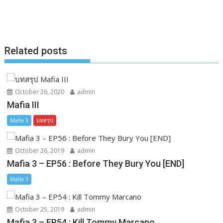
b
e
L
e
o
n
i
o
g
n
k
e
k
Related posts
r
October 26, 2020
admin
Mafia III
Mafia 3
บทสรุป
October 26, 2019
admin
Mafia 3 – EP56 : Before They Bury You [END]
Mafia 3
October 25, 2019
admin
Mafia 3 – EP54 : Kill Tommy Marcano