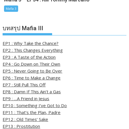
Mafia 3
บทสรุป Mafia III
EP1 : Why Take the Chance?
EP2 : This Changes Everything
EP3 : A Taste of the Action
EP4 : Go Down on Their Own
EP5 : Never Going to Be Over
EP6 : Time to Make a Change
EP7 : Still Pull This Off
EP8 : Damn If This Ain’t a Gas
EP9 : …A Friend in Jesus
EP10 : Something I’ve Got to Do
EP11 : That’s the Plan, Padre
EP12 : Old Times’ Sake
EP13 : Prostitution