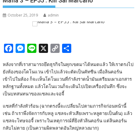
Mafia 3 – EP55 : Kill Sal Marcano
October 25, 2019
admin
F
M
L
X
C
S
a
e
i
o
h
หลังจากที่เราสามารถยึดธุรกิจในทุกเขตมาได้หมดแล้ว ให้เราตรงไป
c
s
n
p
a
ยังห้องของโดโนแวน เข้าไปแล้วจะตัดเป็นคัทซีน เมื่อลินคอร์น
e
s
e
y
r
เข้าไปในห้อง ก็จะเห็นโดโนแวนที่กำลังราดน้ำมันเตรียมเผาเอกสาร
b
e
L
e
หลักฐานทั้งหมด แล้วโดโนแวนก็จะเดินไปเปิดเครื่องบันทึก ซึ่งจะ
เป็นบทสนทนาของแซลและจอจี้
o
n
i
o
g
n
แซลที่กำลังหัวร้อน (ฉากตรงนี้จะเปลี่ยนไปตามภารกิจก่อนหน้านี้
k
e
k
เช่น ถ้าเราพึ่งจัดการกับหลู แซลจะหัวเสียเพราะหลูตายเป็นต้น) แล้ว
แซลจะโทษจอจี้ เพราะในเหตุการณ์ที่ยิงหัวลินคอร์น แต่ลินคอร์น
r
กลับไม่ตาย (เป็นความผิดพลาดอันใหญ่หลวงมาก)