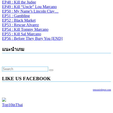
EP48 : Kill the Judge
EP49 : Kill “Uncle” Lou Marcano
EP50 : My Name’s Lincoln Clay…
EP51 : Gambling
EP52 : Black Market
EP53 : Rescue Alvarez
EP54 : Kill Tommy Marcano
EP55 : Kill Sal Marcano
EP56 : Before They Bury You [END]
แนะนำเกม
LIKE US FACEBOOK
tensunitdepot.com
Top10inThai