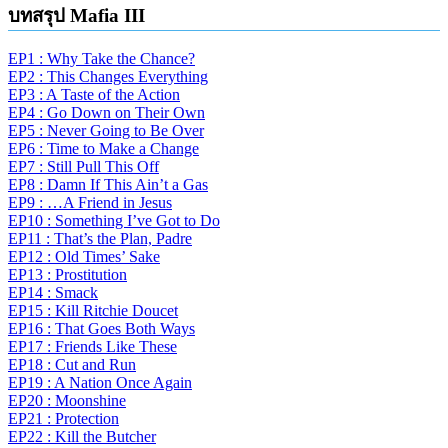
บทสรุป Mafia III
EP1 : Why Take the Chance?
EP2 : This Changes Everything
EP3 : A Taste of the Action
EP4 : Go Down on Their Own
EP5 : Never Going to Be Over
EP6 : Time to Make a Change
EP7 : Still Pull This Off
EP8 : Damn If This Ain’t a Gas
EP9 : …A Friend in Jesus
EP10 : Something I’ve Got to Do
EP11 : That’s the Plan, Padre
EP12 : Old Times’ Sake
EP13 : Prostitution
EP14 : Smack
EP15 : Kill Ritchie Doucet
EP16 : That Goes Both Ways
EP17 : Friends Like These
EP18 : Cut and Run
EP19 : A Nation Once Again
EP20 : Moonshine
EP21 : Protection
EP22 : Kill the Butcher