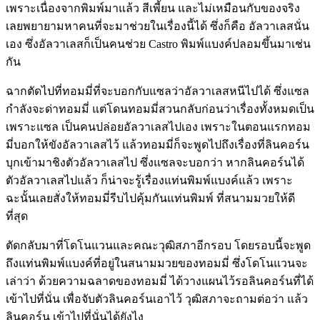
เพราะเนื่องจากพิมพ์มาแล้ว สีเพี้ยน และไม่เหมือนกับของจริง
เลยพยายามหาคนที่จะมาช่วยในเรื่องนี้ได้ ซึ่งก็คือ อัลวาเลสนั่น
เอง ซึ่งอัลวาเลสก็เป็นคนช่วย Castro พิมพ์แบงค์ปลอมขึ้นมาเช่น
กัน
ฉากตัดไปที่ทอมมี่ที่จะบอกกับแซลว่าอัลวาเลสหนีไปได้ ซึ่งแซล
กำลังจะด่าทอมมี่ แต่โดนทอมมี่สวนกลับก่อนว่าเรื่องทั้งหมดเป็น
เพราะแซล เป็นคนปล่อยอัลวาเลสไปเอง เพราะในตอนแรกทอม
มี่บอกให้ขังอัลวาเลสไว้ แล้วทอมมี่ก็จะพูดไปถึงเรื่องที่ลินคอร์น
บุกเข้ามาชิงตัวอัลวาเลสไป ซึ่งแซลจะบอกว่า หากลินคอร์นได้
ตัวอัลวาเลสไปแล้ว ก็น่าจะรู้เรื่องแท่นพิมพ์แบงค์แล้ว เพราะ
ฉะนั้นเลยสั่งให้ทอมมี่รีบไปคุ้มกันแท่นพิมพ์ ที่สนามมวยให้ดี
ที่สุด
ตัดกลับมาที่โดโนแวนและคณะวุฒิสภาอีกรอบ โดยรอบนี้จะพูด
ถึงแท่นพิมพ์แบงค์ที่อยู่ในสนามมวยของทอมมี่ ซึ่งโดโนแวนจะ
เล่าว่า ด้วยความฉลาดของทอมมี่ ได้วางแผนไว้รอลินคอร์นที่ได้
เข้าไปที่นั่น เพื่อจับตัวลินคอร์นเอาไว้ วุฒิสภาจะถามต่อว่า แล้ว
ลินคอร์น เข้าไปที่นั่นได้ยังไง