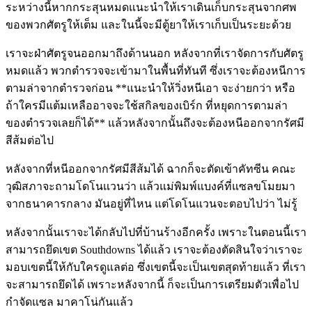
ระหว่างนี้หากกระสุนหมดแนะนำให้เราเดินเก็บกระสุนจากศพ
ของพวกศัตรูให้เต็ม และในนี้จะมีตู้ยาให้เราเก็บเป็นระยะด้วย
เราจะฝ่าศัตรูจนออกมาถึงด้านนอก หลังจากที่เราจัดการกับศัตรู
หมดแล้ว พวกตำรวจจะเข้ามาในพื้นที่ทันที ซึ่งเราจะต้องหนีการ
ตามล่าจากตำรวจก่อน **แนะนำให้วิ่งหนีเอา จะง่ายกว่า หรือ
ถ้าใครมีแต้มเหลืออาจจะใช้สกิลของเบิร์ก ที่หยุดการตามล่า
ของตำรวจเลยก็ได้** แล้วหลังจากนั้นถึงจะต้องหนีออกจากรัศมี
สีส้มต่อไป
หลังจากที่หนีออกจากรัศมีสีส้มได้ ฉากก็จะตัดเข้าคัทซีน คณะ
วุฒิสภาจะถามโดโนแวนว่า แล้วแม่พิมพ์แบงค์ที่แซลขโมยมา
จากธนาคารกลาง มันอยู่ที่ไหน แต่โดโนแวนจะตอบไปว่า ไม่รู้
หลังจากนั้นเราจะได้กลับไปที่บ้านร้างอีกครั้ง เพราะในตอนนี้เรา
สามารถยึดเขต Southdowns ได้แล้ว เราจะต้องตัดสินใจว่าเราจะ
มอบเขตนี้ให้กับใครดูแลต่อ ซึ่งเขตนี้จะเป็นเขตสุดท้ายแล้ว ที่เรา
จะสามารถยึดได้ เพราะหลังจากนี้ ก็จะเป็นการเตรียมตัวเพื่อไป
กำจัดแซล มาคาโน่กันแล้ว