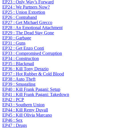
EP23 : Only Way’s Forward
EP24 : We Partners Now?
EP25 : Union Extortion
EP26 : Contraband
EP27 : Get Michael Grecco
EP28 : An Emotional Attachment
EP29 : The Dead Stay Gone
EP30 : Garbage
EP31 : Guns
EP32 : Get Enzo Conti
EP33 : Compromised Corruption
EP34 : Construction
EP35 : Blackmail
EP36 : Kill Tony Derazio
EP37 : Hot Rubber & Cold Blood
EP38 : Auto Theft
EP39 : Smuggling
EP40 : Kill Frank Pagani: Setup
EP41 : Kill Frank Pagani: Takedown
EP42 : PCP
EP43 : Southern Union
EP44 : Kill Remy Duvall
EP45 : Kill Olivia Marcano
EP46 : Sex
EP47 : Drugs