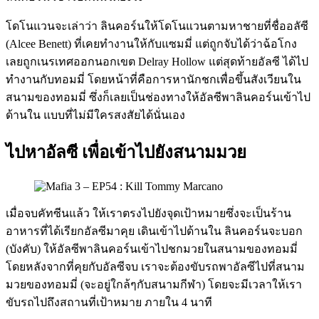
โดโนแวนจะเล่าว่า ลินคอร์นให้โดโนแวนตามหาชายที่ชื่ออลัซี
(Alcee Benett) ที่เคยทำงานให้กับแซมมี่ แต่ถูกจับได้ว่าฉ้อโกง
เลยถูกเนรเทศออกนอกเขต Delray Hollow แต่สุดท้ายอัลซี ได้ไป
ทำงานกับทอมมี่ โดยหน้าที่คือการหานักชกเพื่อขึ้นสังเวียนใน
สนามของทอมมี่ ซึ่งก็เลยเป็นช่องทางให้อัลซีพาลินคอร์นเข้าไป
ด้านใน แบบที่ไม่มีใครสงสัยได้นั่นเอง
ไปหาอัลซี เพื่อเข้าไปยังสนามมวย
เมื่อจบคัทซีนแล้ว ให้เราตรงไปยังจุดเป้าหมายซึ่งจะเป็นร้าน
อาหารที่ได้เรียกอัลซีมาคุย เดินเข้าไปด้านใน ลินคอร์นจะบอก
(บังคับ) ให้อัลซีพาลินคอร์นเข้าไปชกมวยในสนามของทอมมี่
โดยหลังจากที่คุยกับอัลซีจบ เราจะต้องขับรถพาอัลซีไปที่สนาม
มวยของทอมมี่ (จะอยู่ใกล้ๆกับสนามกีฬา) โดยจะมีเวลาให้เรา
ขับรถไปถึงสถานที่เป้าหมาย ภายใน 4 นาที