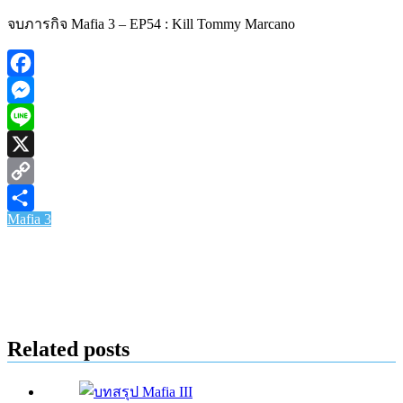
จบภารกิจ Mafia 3 – EP54 : Kill Tommy Marcano
Facebook
Messenger
Line
X
Copy
Mafia 3
Link
Share
Related posts