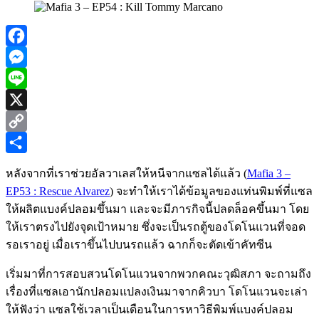
Facebook
Messenger
Line
X
Copy
Link
Share
หลังจากที่เราช่วยอัลวาเลสให้หนีจากแซลได้แล้ว (
Mafia 3 –
EP53 : Rescue Alvarez
) จะทำให้เราได้ข้อมูลของแท่นพิมพ์ที่แซล
ให้ผลิตแบงค์ปลอมขึ้นมา และจะมีภารกิจนี้ปลดล็อคขึ้นมา โดย
ให้เราตรงไปยังจุดเป้าหมาย ซึ่งจะเป็นรถตู้ของโดโนแวนที่จอด
รอเราอยู่ เมื่อเราขึ้นไปบนรถแล้ว ฉากก็จะตัดเข้าคัทซีน
เริ่มมาที่การสอบสวนโดโนแวนจากพวกคณะวุฒิสภา จะถามถึง
เรื่องที่แซลเอานักปลอมแปลงเงินมาจากคิวบา โดโนแวนจะเล่า
ให้ฟังว่า แซลใช้เวลาเป็นเดือนในการหาวิธีพิมพ์แบงค์ปลอม